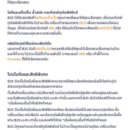
ให้คุณเลือกสรร
ไอทีและแก็ดเจ็ต ล้ำสมัย ตอบโจทย์ทุกไลฟ์สไตล์
B2S ได้คัดสรรสินค้า
ไอทีและแก็ดเจ็ต
คุณภาพเยี่ยมมาให้คุณเลือกสรร เพื่อตอบโจทย์
ทุกไลฟ์สไตล์ดิจิทัล ไม่ว่าจะเป็น เครื่องทำลายเอกสาร
NEO
เพื่อความปลอดภัยของ
ข้อมูล, เอ็กซ์เทอนัลฮาร์ดดิสก์
WD
, หรือ คีย์บอร์ดไร้สายเมาส์คอมโบ
GEEZER
ที่ช่วย
ให้การทำงานของคุณสะดวกสบายยิ่งขึ้น
เฟอร์นิเจอร์ดีไซน์ครบฟังก์ชั่น
นอกจากนี้ B2S ยังมี
เฟอร์นิเจอร์
ครบทุกฟังก์ชันให้คุณได้เลือกสรรเพื่อตกแต่งบ้าน
และที่ทำงาน ไม่ว่าจะเป็นโต๊ะทำงานพับได้ จากแบรนด์
ONE
หรือ เก้าอี้ทำงาน
Furradec
ก็มีให้เลือกครบครัน
โปรโมชั่นและสิทธิพิเศษ
B2S จัดเต็มโปรโมชั่นและสิทธิพิเศษมากมายให้คุณเลือกช้อปออนไลน์ได้อย่างจุใจ
อัปเดตทุกเดือนกับแคมเปญลดราคาแรง
ทั้งสินค้าเครื่องเขียน หนังสือขายดี และไอเทมไลฟ์สไตล์สุดชิค พร้อมคูปองส่วนลด
และดีลพิเศษเมื่อช้อปผ่าน B2S.co.th เท่านั้น นอกจากนี้ B2S ยังใจดีส่งฟรีทั่วประเทศ
*เมื่อสั่งครบขั้นต่ำที่บริษัทกำหนด
B2S จัดเต็มโปรโมชั่นและสิทธิพิเศษเพียบ ช้อปออนไลน์ได้เลย! ลดแรงทุกเดือน ทั้ง
เครื่องเขียน หนังสือดัง ของไอเทมไลฟ์สไตล์สุดชิค พร้อมคูปองส่วนลดพิเศษเมื่อซื้อ
ผ่าน B2S.co.th เท่านั้น และส่งฟรีทั่วไทย *เมื่อสั่งครบขั้นต่ำที่บริษัทกำหนด
B2S มีทุกอย่างตอบโจทย์ทุกไลฟ์สไตล์ ไม่ว่าจะเป็นอุปกรณ์อ่านเขียน เครื่องเขียน