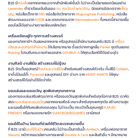
B2S มี
หนังสือ
หลากหลายแนวจากสำนักพิมพ์ชั้นนำ ไม่ว่าจะเป็นนิยายยอดนิยมอย่าง
Lavender
, ตำราเรียนเข้มข้นของ
ดร. ศุภวัฒน์ พุกเจริญ
, นิตยสารอัปเดตจาก
เพ็ญ
บุญ
, หนังสือเด็กจาก
MIS
หนังสือจิตวิทยาจาก
Mugunghwa Publishing
, หนังสือ
พัฒนาตนเองจาก
KOOB
และวรรณกรรมจาก
Nanmeebooks
ทั้งหมดนี้สามารถซื้อ
ออนไลน์ได้อย่างง่ายดายเพียงคลิกเดียว
เครื่องเขียนคู่ใจ ทุกการสร้างสรรค์
มองหาปากกาดีๆ ดินสอหลากหลาย หรืออุปกรณ์สำนักงานครบครัน B2S มี
เครื่อง
เขียนและอุปกรณ์สำนักงาน
ให้เลือกมากมาย ตั้งแต่ปากกาลูกลื่น
Parker
ชุดดินสอกด
Rotring
ไปจนถึงกระดาษถ่ายเอกสาร
DOUBLE A
ให้คุณเลือกใช้ได้อย่างจุใจ
งานศิลป์ งานฝีมือ สร้างสรรค์ไม่รู้จบ
B2S จัดเต็มอุปกรณ์
ศิลปะและงานฝีมือ
สำหรับคนสร้างสรรค์ตัวจริง ทั้งสีไม้
Colleen
,
ขาตั้งไม้บนโต๊ะ
Pyramid
และอุปกรณ์ DIY ต่างๆ จาก
MONT MARTE
ให้คุณ
สร้างสรรค์ได้อย่างไร้ขีดจำกัด
ของเล่นและของขวัญ สุดพิเศษทุกเทศกาล
มองหาของเล่นเสริมพัฒนาการ หรือของขวัญสุดพิเศษสำหรับทุกโอกาส B2S เราคัด
สรร
ของเล่นและของขวัญ
หลากหลายสไตล์ เหมาะสำหรับทุกเพศทุกวัย สร้างความสุข
และรอยยิ้มให้กับคนพิเศษของคุณ ไม่ว่าจะเป็น กระเป๋าเก็บอุณหภูมิ
KAKAO
FRIENDS
หรือเกมจดหมายรัก
SIAM BOARDGAMES
เรามีครบ!
ของใช้ในบ้าน ไอเทมที่ช่วยให้ชีวิตสะดวกสบายขึ้น
ที่ B2S เรามี
ของใช้ในบ้าน
ครบครัน ไม่ว่าจะเป็นกาต้มน้ำ
Anitech
, เครื่องฟอกอากาศ
Xiaomi
, หน้ากากอนามัยทางการแพทย์
Double A Care
และสินค้าอื่น ๆ อีกมากมาย