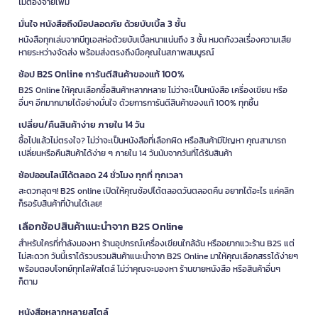
ไม่ต้องจ่ายเพิ่ม
มั่นใจ หนังสือถึงมือปลอดภัย ด้วยบับเบิ้ล 3 ชั้น
หนังสือทุกเล่มจากบีทูเอสห่อด้วยบับเบิ้ลหนาแน่นถึง 3 ชั้น หมดกังวลเรื่องความเสีย
หายระหว่างจัดส่ง พร้อมส่งตรงถึงมือคุณในสภาพสมบูรณ์
ช้อป B2S Online การันตีสินค้าของแท้ 100%
B2S Online ให้คุณเลือกซื้อสินค้าหลากหลาย ไม่ว่าจะเป็นหนังสือ เครื่องเขียน หรือ
อื่นๆ อีกมากมายได้อย่างมั่นใจ ด้วยการการันตีสินค้าของแท้ 100% ทุกชิ้น
เปลี่ยน/คืนสินค้าง่าย ภายใน 14 วัน
ซื้อไปแล้วไม่ตรงใจ? ไม่ว่าจะเป็นหนังสือที่เลือกผิด หรือสินค้ามีปัญหา คุณสามารถ
เปลี่ยนหรือคืนสินค้าได้ง่าย ๆ ภายใน 14 วันนับจากวันที่ได้รับสินค้า
ช้อปออนไลน์ได้ตลอด 24 ชั่วโมง ทุกที่ ทุกเวลา
สะดวกสุดๆ! B2S online เปิดให้คุณช้อปได้ตลอดวันตลอดคืน อยากได้อะไร แค่คลิก
ก็รอรับสินค้าที่บ้านได้เลย!
เลือกช้อปสินค้าแนะนำจาก B2S Online
สำหรับใครที่กำลังมองหา ร้านอุปกรณ์เครื่องเขียนใกล้ฉัน หรืออยากแวะร้าน B2S แต่
ไม่สะดวก วันนี้เราได้รวบรวมสินค้าแนะนำจาก B2S Online มาให้คุณเลือกสรรได้ง่ายๆ
พร้อมตอบโจทย์ทุกไลฟ์สไตล์ ไม่ว่าคุณจะมองหา ร้านขายหนังสือ หรือสินค้าอื่นๆ
ก็ตาม
หนังสือหลากหลายสไตล์