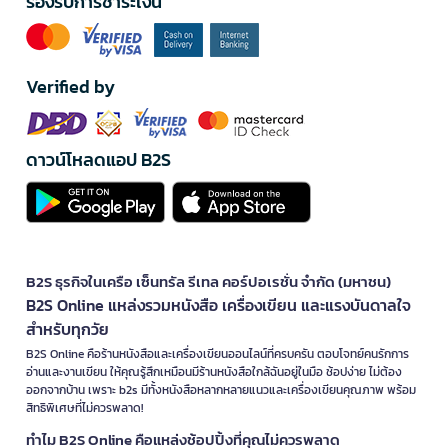
รองรับการชำระเงิน
จนถึงการเยียวยาบาดแผลทางใจ เพื่อความเข้าใจตนเองและผู้อื่นอย่างยั่งยืน
รวบรวมแนวคิดสำคัญที่ช่วยปลดล็อกศักยภาพ พัฒนาความสัมพันธ์ และ
สร้างภูมิคุ้มกันทางอารมณ์ในโลกที่เต็มไปด้วยความเปลี่ยนแปลง
Verified by
จิตวิทยาการสื่อสาร
เรียนรู้ศิลปะการพูด การฟัง และการเข้าใจภาษากายของผู้อื่น ช่วยให้คุณ
สื่อสารได้มีประสิทธิภาพทั้งในที่ทำงานและชีวิตส่วนตัว หนังสือจิตวิทยา
ประเภทนี้มักสอนเทคนิคการเจรจาต่อรอง การโน้มน้าวใจ และการสร้างความ
ดาวน์โหลดแอป B2S
ไว้วางใจ
จิตวิทยาพฤติกรรม
ทำความเข้าใจว่าเหตุใดมนุษย์ถึงทำในสิ่งที่ทำ อะไรเป็นแรงขับเคลื่อน
พฤติกรรม และจะเปลี่ยนนิสัยไม่ดีได้อย่างไร เนื้อหาในหนังสือมักอ้างอิงงาน
วิจัยทางวิทยาศาสตร์และตัวอย่างจริงจากชีวิตประจำวัน
B2S ธุรกิจในเครือ เซ็นทรัล รีเทล คอร์ปอเรชั่น จำกัด (มหาชน)
B2S Online แหล่งรวมหนังสือ เครื่องเขียน และแรงบันดาลใจ
จิตวิทยาเชิงบวก
สำหรับทุกวัย
มุ่งเน้นการสร้างความสุข ความหมาย และการใช้ชีวิตที่เต็มเปี่ยม แทนที่จะ
แก้ไขปัญหาเพียงอย่างเดียว เหมาะสำหรับผู้ที่ต้องการมองโลกในแง่ดีและ
B2S Online คือร้านหนังสือและเครื่องเขียนออนไลน์ที่ครบครัน ตอบโจทย์คนรักการ
สร้างชีวิตที่มีคุณค่า
อ่านและงานเขียน ให้คุณรู้สึกเหมือนมีร้านหนังสือใกล้ฉันอยู่ในมือ ช้อปง่าย ไม่ต้อง
ออกจากบ้าน เพราะ b2s มีทั้งหนังสือหลากหลายแนวและเครื่องเขียนคุณภาพ พร้อม
จิตวิทยาความสัมพันธ์
สิทธิพิเศษที่ไม่ควรพลาด!
เข้าใจรูปแบบความรัก ความผูกพัน และการรักษาความสัมพันธ์ระหว่างบุคคล
ทำไม B2S Online คือแหล่งช้อปปิ้งที่คุณไม่ควรพลาด