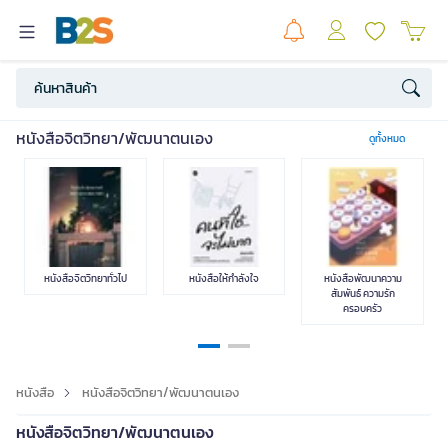
หนังสือนิยาย /
หนังสือการ์ตูน/มังงะ
หนังสือเด็ก
หนังสือการ
หนังสือจิตวิทยา/พัฒนาตนเอง
ดูทั้งหมด
วรรณกรรม
บริหารธุรกิจ
วิชาการและการเรียนรู้
ภาษาศาสตร์
หนังสือไลฟ์สไตล์
คู่มือเตรียมสอบ
หนังสือจิตวิทยาทั่วไป
หนังสือให้กำลังใจ
หนังสือพัฒนาความ
สัมพันธ์ ความรัก
ครอบครัว
ครอบครัว แม่และเด็ก
บ้านและสวน
งานอดิเรก
อาหารและเครื่องดื่ม
หนังสือ
หนังสือจิตวิทยา/พัฒนาตนเอง
หนังสือจิตวิทยา/พัฒนาตนเอง