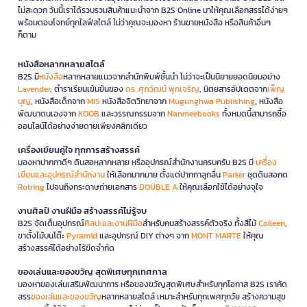
ลักษณะเล่าเรื่อง สนุก และใกล้ตัว นอกจากนี้หนังสือแปลจากต่างประเทศที่
ไม่สะดวก วันนี้เราได้รวบรวมสินค้าแนะนำจาก B2S Online มาให้คุณเลือกสรรได้ง่ายๆ
มีชื่อเสียงระดับโลกก็เป็นอีกทางเลือกหนึ่ง เพราะผ่านการพิสูจน์จากผู้อ่าน
พร้อมตอบโจทย์ทุกไลฟ์สไตล์ ไม่ว่าคุณจะมองหา ร้านขายหนังสือ หรือสินค้าอื่นๆ
หลายล้านคนแล้ว
ก็ตาม
ประโยชน์ของการอ่านหนังสือจิตวิทยาอย่าง
หนังสือหลากหลายสไตล์
สม่ำเสมอ
B2S มี
หนังสือ
หลากหลายแนวจากสำนักพิมพ์ชั้นนำ ไม่ว่าจะเป็นนิยายยอดนิยมอย่าง
Lavender
, ตำราเรียนเข้มข้นของ
ดร. ศุภวัฒน์ พุกเจริญ
, นิตยสารอัปเดตจาก
เพ็ญ
การอ่านหนังสือจิตวิทยาเป็นประจำช่วยให้คุณพัฒนาทักษะทางอารมณ์ เพิ่ม
บุญ
, หนังสือเด็กจาก
MIS
หนังสือจิตวิทยาจาก
Mugunghwa Publishing
, หนังสือ
ความเห็นอกเห็นใจผู้อื่น และเข้าใจมุมมองที่หลากหลาย คุณจะสามารถ
พัฒนาตนเองจาก
KOOB
และวรรณกรรมจาก
Nanmeebooks
ทั้งหมดนี้สามารถซื้อ
จัดการกับความขัดแย้งได้ดีขึ้น ตัดสินใจอย่างมีเหตุผล และสร้างความ
ออนไลน์ได้อย่างง่ายดายเพียงคลิกเดียว
สัมพันธ์ที่แข็งแรงยิ่งขึ้น นอกจากนี้ยังช่วยลดความเครียด เพิ่มความมั่นใจ
และทำให้คุณรู้สึกมีความสุขกับชีวิตมากขึ้น
เครื่องเขียนคู่ใจ ทุกการสร้างสรรค์
มองหาปากกาดีๆ ดินสอหลากหลาย หรืออุปกรณ์สำนักงานครบครัน B2S มี
เครื่อง
คำถามที่พบบ่อยเกี่ยวกับหนังสือจิตวิทยา
เขียนและอุปกรณ์สำนักงาน
ให้เลือกมากมาย ตั้งแต่ปากกาลูกลื่น
Parker
ชุดดินสอกด
Rotring
ไปจนถึงกระดาษถ่ายเอกสาร
DOUBLE A
ให้คุณเลือกใช้ได้อย่างจุใจ
ไขคำตอบทุกข้อสงสัยเกี่ยวกับการเลือกซื้อและการอ่านหนังสือจิตวิทยา เพื่อ
ช่วยให้คุณเข้าใจกลไกของสมองและอารมณ์ได้อย่างลึกซึ้งยิ่งขึ้น รวบรวม
งานศิลป์ งานฝีมือ สร้างสรรค์ไม่รู้จบ
ประเด็นยอดฮิตที่จะเปลี่ยนวิธีการมองโลกและพัฒนาความสัมพันธ์ของคุณ
B2S จัดเต็มอุปกรณ์
ศิลปะและงานฝีมือ
สำหรับคนสร้างสรรค์ตัวจริง ทั้งสีไม้
Colleen
,
ให้ดีกว่าเดิมผ่านการอ่านที่ถูกจุด
ขาตั้งไม้บนโต๊ะ
Pyramid
และอุปกรณ์ DIY ต่างๆ จาก
MONT MARTE
ให้คุณ
สร้างสรรค์ได้อย่างไร้ขีดจำกัด
1. หนังสือจิตวิทยาเหมาะกับใครบ้าง?
ของเล่นและของขวัญ สุดพิเศษทุกเทศกาล
เหมาะกับทุกคนที่ต้องการพัฒนาตนเอง เข้าใจผู้อื่น หรือแก้ปัญหาในชีวิต ไม่
มองหาของเล่นเสริมพัฒนาการ หรือของขวัญสุดพิเศษสำหรับทุกโอกาส B2S เราคัด
จำเป็นต้องมีพื้นฐานทางจิตวิทยามาก่อน
สรร
ของเล่นและของขวัญ
หลากหลายสไตล์ เหมาะสำหรับทุกเพศทุกวัย สร้างความสุข