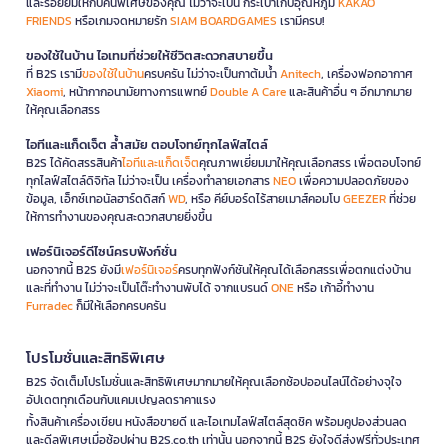
และรอยยิ้มให้กับคนพิเศษของคุณ ไม่ว่าจะเป็น กระเป๋าเก็บอุณหภูมิ
KAKAO
2. อ่านหนังสือจิตวิทยาแล้วช่วยแก้ปัญหาจิตใจได้จริง
FRIENDS
หรือเกมจดหมายรัก
SIAM BOARDGAMES
เรามีครบ!
หรือ?
ของใช้ในบ้าน ไอเทมที่ช่วยให้ชีวิตสะดวกสบายขึ้น
หนังสือจิตวิทยาช่วยให้คุณเข้าใจตัวเองและหาแนวทางแก้ปัญหาเบื้องต้น แต่
ที่ B2S เรามี
ของใช้ในบ้าน
ครบครัน ไม่ว่าจะเป็นกาต้มน้ำ
Anitech
, เครื่องฟอกอากาศ
ถ้ามีปัญหาจิตใจร้ายแรง ควรปรึกษานักจิตวิทยาหรือจิตแพทย์โดยตรง
Xiaomi
, หน้ากากอนามัยทางการแพทย์
Double A Care
และสินค้าอื่น ๆ อีกมากมาย
ให้คุณเลือกสรร
3. ควรอ่านหนังสือจิตวิทยาประเภทไหนก่อน?
แนะนำให้เริ่มจากหนังสือพัฒนาตนเองหรือจิตวิทยาเบื้องต้นที่เขียนภาษา
ไอทีและแก็ดเจ็ต ล้ำสมัย ตอบโจทย์ทุกไลฟ์สไตล์
ง่าย มีตัวอย่างชัดเจน แล้วค่อยขยายไปหัวข้อที่สนใจ
B2S ได้คัดสรรสินค้า
ไอทีและแก็ดเจ็ต
คุณภาพเยี่ยมมาให้คุณเลือกสรร เพื่อตอบโจทย์
ทุกไลฟ์สไตล์ดิจิทัล ไม่ว่าจะเป็น เครื่องทำลายเอกสาร
NEO
เพื่อความปลอดภัยของ
4. หนังสือจิตวิทยาแปลดีกว่าหนังสือไทยหรือไม่?
ข้อมูล, เอ็กซ์เทอนัลฮาร์ดดิสก์
WD
, หรือ คีย์บอร์ดไร้สายเมาส์คอมโบ
GEEZER
ที่ช่วย
ให้การทำงานของคุณสะดวกสบายยิ่งขึ้น
ทั้งสองประเภทมีข้อดีแตกต่างกัน หนังสือแปลมักมีงานวิจัยรองรับ ส่วน
หนังสือไทยเข้าใจง่ายและเหมาะกับบริบทสังคมไทยมากกว่า
เฟอร์นิเจอร์ดีไซน์ครบฟังก์ชั่น
นอกจากนี้ B2S ยังมี
เฟอร์นิเจอร์
ครบทุกฟังก์ชันให้คุณได้เลือกสรรเพื่อตกแต่งบ้าน
เริ่มต้นเปลี่ยนชีวิตด้วยหนังสือจิตวิทยาวันนี้
และที่ทำงาน ไม่ว่าจะเป็นโต๊ะทำงานพับได้ จากแบรนด์
ONE
หรือ เก้าอี้ทำงาน
หนังสือจิตวิทยาเป็นมากกว่าหนังสืออ่านเล่น แต่เป็นเครื่องมือที่ช่วยให้คุณ
Furradec
ก็มีให้เลือกครบครัน
เข้าใจตัวเอง เข้าใจผู้อื่น และใช้ชีวิตอย่างมีความสุขมากขึ้น ไม่ว่าคุณจะเผชิญ
กับปัญหาใด การอ่านหนังสือจิตวิทยาที่ถูกต้องจะช่วยเปิดมุมมองใหม่และ
โปรโมชั่นและสิทธิพิเศษ
นำทางคุณไปสู่คำตอบที่คุณกำลังมองหา
B2S จัดเต็มโปรโมชั่นและสิทธิพิเศษมากมายให้คุณเลือกช้อปออนไลน์ได้อย่างจุใจ
หากคุณกำลังมองหาหนังสือจิตวิทยาคุณภาพดีที่คัดสรรมาอย่างดี
B2S
มีให้
อัปเดตทุกเดือนกับแคมเปญลดราคาแรง
เลือกหลากหลายทั้งหนังสือไทยและหนังสือแปล พร้อมโปรโมชั่นพิเศษตลอด
ทั้งสินค้าเครื่องเขียน หนังสือขายดี และไอเทมไลฟ์สไตล์สุดชิค พร้อมคูปองส่วนลด
ทั้งปี รับประกันของแท้ 100% และบริการส่งฟรีทั่วประเทศ
และดีลพิเศษเมื่อช้อปผ่าน B2S.co.th เท่านั้น นอกจากนี้ B2S ยังใจดีส่งฟรีทั่วประเทศ