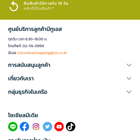
จำเป็นในโลกยุคปัจจุบัน
คืนสินค้าได้ภายใน 14 วัน
หลังได้รับสินค้า*
หมวดหมู่หนังสือจิตวิทยายอดนิยม
สำรวจโลกแห่งความคิดและพฤติกรรมผ่านกลุ่มหนังสือที่ช่วยให้คุณเข้าใจ
ศูนย์บริการลูกค้าบีทูเอส
ตนเองและผู้อื่นได้ลึกซึ้งยิ่งขึ้น รวบรวมประเภทหนังสือที่คัดสรรมาเพื่อ
พัฒนาศักยภาพ เยียวยาจิตใจ และสร้างความสัมพันธ์ที่ดีในทุกมิติของชีวิต
ทุกวัน เวลา 8.30-18.00 น.
1. หนังสือพัฒนาตนเอง
โทรศัพท์: 02-115-0999
อีเมล:
b2sonlineshopping@b2s.co.th
หนังสือพัฒนาตนเอง
รวมเทคนิคการสร้างแรงจูงใจ การตั้งเป้าหมาย และ
การพัฒนาศักยภาพของตัวเองให้ก้าวไปสู่ความสำเร็จอย่างยั่งยืน เหมาะ
การสนับสนุนลูกค้า
สำหรับผู้ที่ต้องการเปลี่ยนแปลงชีวิตในทางที่ดีขึ้น
เกี่ยวกับเรา
2. หนังสือจิตวิทยาทั่วไป
หนังสือจิตวิทยาทั่วไป
รวมหนังสือหลากหลายแนวที่มีเนื้อหาเกี่ยวกับจิตวิทยา
กลุ่มธุรกิจในเครือ
ประยุกต์ การใช้ชีวิต และมุมมองใหม่ ๆ ที่น่าสนใจ
3. หนังสือให้กำลังใจ
รวมลิสต์
หนังสือให้กำลังใจ
ที่จะช่วยโอบกอดความรู้สึกในวันที่เหนื่อยล้า
โซเซียลมีเดีย​
พร้อมเติมพลังบวกให้คุณกลับมายิ้มได้อีกครั้ง คัดสรรมาเพื่อเยียวยาจิตใจ
และเปลี่ยนมุมมองใหม่ ให้คุณก้าวข้ามอุปสรรคด้วยใจที่เข้มแข็งกว่าเดิม
หัวข้อยอดนิยมในหนังสือจิตวิทยา
เจาะลึกประเด็นที่คนยุคใหม่ให้ความสนใจ ตั้งแต่กลไกการทำงานของสมองไป