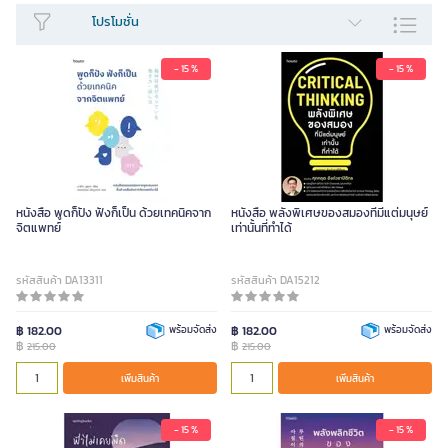
โปรโมชั่น
ศาสนา & โหราศาสตร์
ปรัชญา
ท่องเที่ยว
นิตยสาร
- 15 %
- 15 %
สุขภาพและความงาม
อุปกรณ์สำหรับ
หนังสือ
หนังสือ พูดก็ปัง ฟังก็เป็น ด้วยเทคนิคจาก
หนังสือ พลังพิเศษของสมองที่มีแต่มนุษย์
จิตแพทย์
เท่านั้นที่ทําได้
แสดงน้อยลง
รหัสสินค้า DA13311
รหัสสินค้า DA15212
฿ 182.00
พร้อมจัดส่ง
฿ 182.00
พร้อมจัดส่ง
฿
฿
215.00
215.00
เพิ่มสินค้า
เพิ่มสินค้า
- 15 %
- 15 %