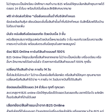
ไม่ว่าจะเป็นคู่รัก เพื่อน หรือครอบครัว หนังสือจิตวิทยาประเภทนี้ช่วยแก้
ไม่ว่าคุณจะเป็นนักเรียน นักศึกษา คนทำงาน B2S พร้อมให้คุณเลือกสินค้าคุณภาพได้
ปัญหาความขัดแย้งและสร้างความเข้าใจซึ่งกันและกัน
ตลอด 24 ชั่วโมง พร้อมโปรโมชั่นและสิทธิพิเศษมากมาย
วิธีเลือกหนังสือจิตวิทยาที่เหมาะกับคุณ
ฟรี! ค่าจัดส่งทั่วไทย *เมื่อสั่งครบขั้นต่ำที่บริษัทกำหนด
เลือก
หนังสือ
จิตวิทยาที่ใช่ช่วยให้เข้าใจตัวเองได้เร็วขึ้นโดยไม่ต้องงมเข็มใน
ช้อปเพลินเกินคุ้ม! เพียงมียอดสั่งซื้อสินค้าขั้นต่ำที่บริษัทกำหนด รับสิทธิ์ส่งฟรีถึงบ้าน
ไม่ต้องจ่ายเพิ่ม
มหาสมุทรหนังสือ พิจารณาจากเป้าหมายที่ต้องการแก้ปัญหาและระดับ
เนื้อหาที่อ่านง่าย เพื่อให้คุณได้รับคำแนะนำที่นำไปใช้ได้จริง
มั่นใจ หนังสือถึงมือปลอดภัย ด้วยบับเบิ้ล 3 ชั้น
หนังสือทุกเล่มจากบีทูเอสห่อด้วยบับเบิ้ลหนาแน่นถึง 3 ชั้น หมดกังวลเรื่องความเสีย
กำหนดเป้าหมายที่ชัดเจน:
คุณต้องการพัฒนาด้านใด เช่น การจัดการ
หายระหว่างจัดส่ง พร้อมส่งตรงถึงมือคุณในสภาพสมบูรณ์
อารมณ์ การสื่อสาร หรือการเข้าใจตัวเอง
เลือกผู้เขียนที่น่าเชื่อถือ:
หาหนังสือที่เขียนโดยนักจิตวิทยา นักวิจัย หรือผู้
ช้อป B2S Online การันตีสินค้าของแท้ 100%
เชี่ยวชาญที่มีประสบการณ์จริง
B2S Online ให้คุณเลือกซื้อสินค้าหลากหลาย ไม่ว่าจะเป็นหนังสือ เครื่องเขียน หรือ
อ่านรีวิวและสารบัญ:
ดูว่าเนื้อหาตรงกับความต้องการของคุณหรือไม่ และ
อื่นๆ อีกมากมายได้อย่างมั่นใจ ด้วยการการันตีสินค้าของแท้ 100% ทุกชิ้น
มีคนอ่านแล้วได้ประโยชน์จริงหรือเปล่า
เริ่มจากหนังสือเบื้องต้น:
ถ้าเพิ่งเริ่มสนใจจิตวิทยา ควรเลือกหนังสือที่
เปลี่ยน/คืนสินค้าง่าย ภายใน 14 วัน
เขียนภาษาง่าย มีตัวอย่างชัดเจน ไม่ซับซ้อนเกินไป
ซื้อไปแล้วไม่ตรงใจ? ไม่ว่าจะเป็นหนังสือที่เลือกผิด หรือสินค้ามีปัญหา คุณสามารถ
เลือกหนังสือที่มีแนวทางปฏิบัติ:
หนังสือจิตวิทยาที่ดีไม่ใช่แค่ทฤษฎี แต่
เปลี่ยนหรือคืนสินค้าได้ง่าย ๆ ภายใน 14 วันนับจากวันที่ได้รับสินค้า
ต้องมีเทคนิคที่นำไปใช้ได้จริง
ช้อปออนไลน์ได้ตลอด 24 ชั่วโมง ทุกที่ ทุกเวลา
หนังสือจิตวิทยาแนะนำสำหรับผู้เริ่มต้น
สะดวกสุดๆ! B2S online เปิดให้คุณช้อปได้ตลอดวันตลอดคืน อยากได้อะไร แค่คลิก
ก็รอรับสินค้าที่บ้านได้เลย!
สำหรับผู้ที่เพิ่งเริ่มสนใจหนังสือจิตวิทยา ควรเลือกหนังสือที่มีเนื้อหาเข้าใจ
ง่าย ไม่ซับซ้อน และมีตัวอย่างประกอบที่เห็นภาพได้ชัดเจน หนังสือประเภท
เลือกช้อปสินค้าแนะนำจาก B2S Online
"จิตวิทยาในชีวิตประจำวัน" มักเป็นตัวเลือกที่ดี เพราะนำเสนอเนื้อหาใน
สำหรับใครที่กำลังมองหา ร้านอุปกรณ์เครื่องเขียนใกล้ฉัน หรืออยากแวะร้าน B2S แต่