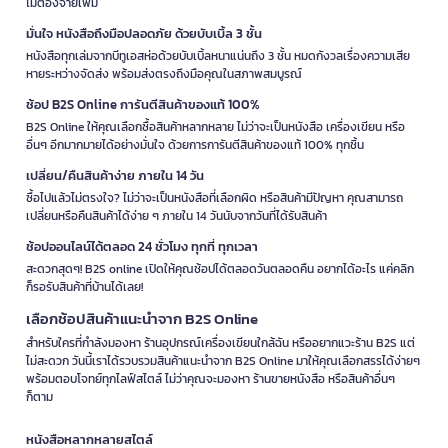
ไม่ต้องจ่ายเพิ่ม
มั่นใจ หนังสือถึงมือปลอดภัย ด้วยบับเบิ้ล 3 ชั้น
หนังสือทุกเล่มจากบีทูเอสห่อด้วยบับเบิ้ลหนาแน่นถึง 3 ชั้น หมดกังวลเรื่องความเสีย
หายระหว่างจัดส่ง พร้อมส่งตรงถึงมือคุณในสภาพสมบูรณ์
ช้อป B2S Online การันตีสินค้าของแท้ 100%
B2S Online ให้คุณเลือกซื้อสินค้าหลากหลาย ไม่ว่าจะเป็นหนังสือ เครื่องเขียน หรือ
อื่นๆ อีกมากมายได้อย่างมั่นใจ ด้วยการการันตีสินค้าของแท้ 100% ทุกชิ้น
เปลี่ยน/คืนสินค้าง่าย ภายใน 14 วัน
ซื้อไปแล้วไม่ตรงใจ? ไม่ว่าจะเป็นหนังสือที่เลือกผิด หรือสินค้ามีปัญหา คุณสามารถ
เปลี่ยนหรือคืนสินค้าได้ง่าย ๆ ภายใน 14 วันนับจากวันที่ได้รับสินค้า
ช้อปออนไลน์ได้ตลอด 24 ชั่วโมง ทุกที่ ทุกเวลา
สะดวกสุดๆ! B2S online เปิดให้คุณช้อปได้ตลอดวันตลอดคืน อยากได้อะไร แค่คลิก
ก็รอรับสินค้าที่บ้านได้เลย!
เลือกช้อปสินค้าแนะนำจาก B2S Online
สำหรับใครที่กำลังมองหา ร้านอุปกรณ์เครื่องเขียนใกล้ฉัน หรืออยากแวะร้าน B2S แต่
ไม่สะดวก วันนี้เราได้รวบรวมสินค้าแนะนำจาก B2S Online มาให้คุณเลือกสรรได้ง่ายๆ
พร้อมตอบโจทย์ทุกไลฟ์สไตล์ ไม่ว่าคุณจะมองหา ร้านขายหนังสือ หรือสินค้าอื่นๆ
ก็ตาม
หนังสือหลากหลายสไตล์