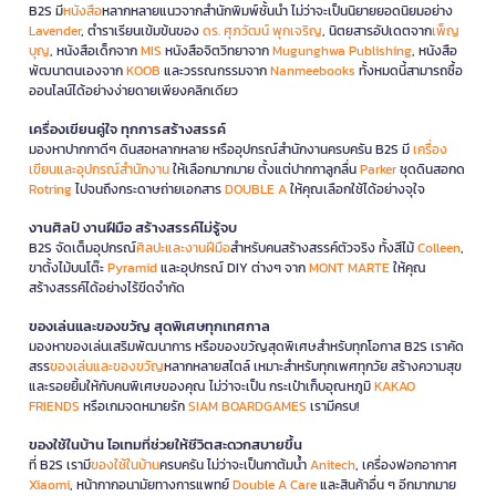
B2S มี
หนังสือ
หลากหลายแนวจากสำนักพิมพ์ชั้นนำ ไม่ว่าจะเป็นนิยายยอดนิยมอย่าง
Lavender
, ตำราเรียนเข้มข้นของ
ดร. ศุภวัฒน์ พุกเจริญ
, นิตยสารอัปเดตจาก
เพ็ญ
บุญ
, หนังสือเด็กจาก
MIS
หนังสือจิตวิทยาจาก
Mugunghwa Publishing
, หนังสือ
พัฒนาตนเองจาก
KOOB
และวรรณกรรมจาก
Nanmeebooks
ทั้งหมดนี้สามารถซื้อ
ออนไลน์ได้อย่างง่ายดายเพียงคลิกเดียว
เครื่องเขียนคู่ใจ ทุกการสร้างสรรค์
มองหาปากกาดีๆ ดินสอหลากหลาย หรืออุปกรณ์สำนักงานครบครัน B2S มี
เครื่อง
เขียนและอุปกรณ์สำนักงาน
ให้เลือกมากมาย ตั้งแต่ปากกาลูกลื่น
Parker
ชุดดินสอกด
Rotring
ไปจนถึงกระดาษถ่ายเอกสาร
DOUBLE A
ให้คุณเลือกใช้ได้อย่างจุใจ
งานศิลป์ งานฝีมือ สร้างสรรค์ไม่รู้จบ
B2S จัดเต็มอุปกรณ์
ศิลปะและงานฝีมือ
สำหรับคนสร้างสรรค์ตัวจริง ทั้งสีไม้
Colleen
,
ขาตั้งไม้บนโต๊ะ
Pyramid
และอุปกรณ์ DIY ต่างๆ จาก
MONT MARTE
ให้คุณ
สร้างสรรค์ได้อย่างไร้ขีดจำกัด
ของเล่นและของขวัญ สุดพิเศษทุกเทศกาล
มองหาของเล่นเสริมพัฒนาการ หรือของขวัญสุดพิเศษสำหรับทุกโอกาส B2S เราคัด
สรร
ของเล่นและของขวัญ
หลากหลายสไตล์ เหมาะสำหรับทุกเพศทุกวัย สร้างความสุข
และรอยยิ้มให้กับคนพิเศษของคุณ ไม่ว่าจะเป็น กระเป๋าเก็บอุณหภูมิ
KAKAO
FRIENDS
หรือเกมจดหมายรัก
SIAM BOARDGAMES
เรามีครบ!
ของใช้ในบ้าน ไอเทมที่ช่วยให้ชีวิตสะดวกสบายขึ้น
ที่ B2S เรามี
ของใช้ในบ้าน
ครบครัน ไม่ว่าจะเป็นกาต้มน้ำ
Anitech
, เครื่องฟอกอากาศ
Xiaomi
, หน้ากากอนามัยทางการแพทย์
Double A Care
และสินค้าอื่น ๆ อีกมากมาย