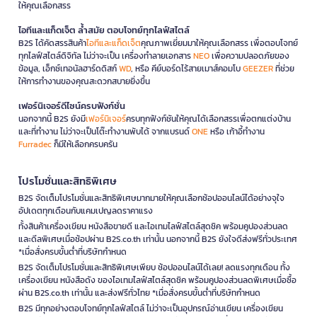
ให้คุณเลือกสรร
ไอทีและแก็ดเจ็ต ล้ำสมัย ตอบโจทย์ทุกไลฟ์สไตล์
B2S ได้คัดสรรสินค้า
ไอทีและแก็ดเจ็ต
คุณภาพเยี่ยมมาให้คุณเลือกสรร เพื่อตอบโจทย์
ทุกไลฟ์สไตล์ดิจิทัล ไม่ว่าจะเป็น เครื่องทำลายเอกสาร
NEO
เพื่อความปลอดภัยของ
ข้อมูล, เอ็กซ์เทอนัลฮาร์ดดิสก์
WD
, หรือ คีย์บอร์ดไร้สายเมาส์คอมโบ
GEEZER
ที่ช่วย
ให้การทำงานของคุณสะดวกสบายยิ่งขึ้น
เฟอร์นิเจอร์ดีไซน์ครบฟังก์ชั่น
นอกจากนี้ B2S ยังมี
เฟอร์นิเจอร์
ครบทุกฟังก์ชันให้คุณได้เลือกสรรเพื่อตกแต่งบ้าน
และที่ทำงาน ไม่ว่าจะเป็นโต๊ะทำงานพับได้ จากแบรนด์
ONE
หรือ เก้าอี้ทำงาน
Furradec
ก็มีให้เลือกครบครัน
โปรโมชั่นและสิทธิพิเศษ
B2S จัดเต็มโปรโมชั่นและสิทธิพิเศษมากมายให้คุณเลือกช้อปออนไลน์ได้อย่างจุใจ
อัปเดตทุกเดือนกับแคมเปญลดราคาแรง
ทั้งสินค้าเครื่องเขียน หนังสือขายดี และไอเทมไลฟ์สไตล์สุดชิค พร้อมคูปองส่วนลด
และดีลพิเศษเมื่อช้อปผ่าน B2S.co.th เท่านั้น นอกจากนี้ B2S ยังใจดีส่งฟรีทั่วประเทศ
*เมื่อสั่งครบขั้นต่ำที่บริษัทกำหนด
B2S จัดเต็มโปรโมชั่นและสิทธิพิเศษเพียบ ช้อปออนไลน์ได้เลย! ลดแรงทุกเดือน ทั้ง
เครื่องเขียน หนังสือดัง ของไอเทมไลฟ์สไตล์สุดชิค พร้อมคูปองส่วนลดพิเศษเมื่อซื้อ
ผ่าน B2S.co.th เท่านั้น และส่งฟรีทั่วไทย *เมื่อสั่งครบขั้นต่ำที่บริษัทกำหนด
B2S มีทุกอย่างตอบโจทย์ทุกไลฟ์สไตล์ ไม่ว่าจะเป็นอุปกรณ์อ่านเขียน เครื่องเขียน