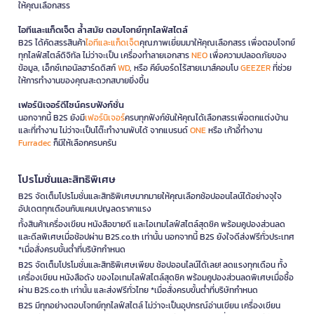
ให้คุณเลือกสรร
ไอทีและแก็ดเจ็ต ล้ำสมัย ตอบโจทย์ทุกไลฟ์สไตล์
B2S ได้คัดสรรสินค้า
ไอทีและแก็ดเจ็ต
คุณภาพเยี่ยมมาให้คุณเลือกสรร เพื่อตอบโจทย์
ทุกไลฟ์สไตล์ดิจิทัล ไม่ว่าจะเป็น เครื่องทำลายเอกสาร
NEO
เพื่อความปลอดภัยของ
ข้อมูล, เอ็กซ์เทอนัลฮาร์ดดิสก์
WD
, หรือ คีย์บอร์ดไร้สายเมาส์คอมโบ
GEEZER
ที่ช่วย
ให้การทำงานของคุณสะดวกสบายยิ่งขึ้น
เฟอร์นิเจอร์ดีไซน์ครบฟังก์ชั่น
นอกจากนี้ B2S ยังมี
เฟอร์นิเจอร์
ครบทุกฟังก์ชันให้คุณได้เลือกสรรเพื่อตกแต่งบ้าน
และที่ทำงาน ไม่ว่าจะเป็นโต๊ะทำงานพับได้ จากแบรนด์
ONE
หรือ เก้าอี้ทำงาน
Furradec
ก็มีให้เลือกครบครัน
โปรโมชั่นและสิทธิพิเศษ
B2S จัดเต็มโปรโมชั่นและสิทธิพิเศษมากมายให้คุณเลือกช้อปออนไลน์ได้อย่างจุใจ
อัปเดตทุกเดือนกับแคมเปญลดราคาแรง
ทั้งสินค้าเครื่องเขียน หนังสือขายดี และไอเทมไลฟ์สไตล์สุดชิค พร้อมคูปองส่วนลด
และดีลพิเศษเมื่อช้อปผ่าน B2S.co.th เท่านั้น นอกจากนี้ B2S ยังใจดีส่งฟรีทั่วประเทศ
*เมื่อสั่งครบขั้นต่ำที่บริษัทกำหนด
B2S จัดเต็มโปรโมชั่นและสิทธิพิเศษเพียบ ช้อปออนไลน์ได้เลย! ลดแรงทุกเดือน ทั้ง
เครื่องเขียน หนังสือดัง ของไอเทมไลฟ์สไตล์สุดชิค พร้อมคูปองส่วนลดพิเศษเมื่อซื้อ
ผ่าน B2S.co.th เท่านั้น และส่งฟรีทั่วไทย *เมื่อสั่งครบขั้นต่ำที่บริษัทกำหนด
B2S มีทุกอย่างตอบโจทย์ทุกไลฟ์สไตล์ ไม่ว่าจะเป็นอุปกรณ์อ่านเขียน เครื่องเขียน