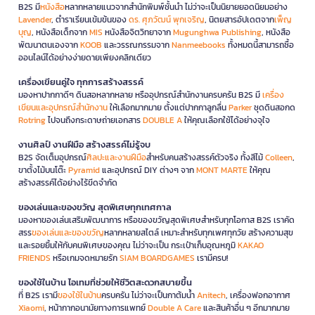
B2S มี
หนังสือ
หลากหลายแนวจากสำนักพิมพ์ชั้นนำ ไม่ว่าจะเป็นนิยายยอดนิยมอย่าง
Lavender
, ตำราเรียนเข้มข้นของ
ดร. ศุภวัฒน์ พุกเจริญ
, นิตยสารอัปเดตจาก
เพ็ญ
บุญ
, หนังสือเด็กจาก
MIS
หนังสือจิตวิทยาจาก
Mugunghwa Publishing
, หนังสือ
พัฒนาตนเองจาก
KOOB
และวรรณกรรมจาก
Nanmeebooks
ทั้งหมดนี้สามารถซื้อ
ออนไลน์ได้อย่างง่ายดายเพียงคลิกเดียว
เครื่องเขียนคู่ใจ ทุกการสร้างสรรค์
มองหาปากกาดีๆ ดินสอหลากหลาย หรืออุปกรณ์สำนักงานครบครัน B2S มี
เครื่อง
เขียนและอุปกรณ์สำนักงาน
ให้เลือกมากมาย ตั้งแต่ปากกาลูกลื่น
Parker
ชุดดินสอกด
Rotring
ไปจนถึงกระดาษถ่ายเอกสาร
DOUBLE A
ให้คุณเลือกใช้ได้อย่างจุใจ
งานศิลป์ งานฝีมือ สร้างสรรค์ไม่รู้จบ
B2S จัดเต็มอุปกรณ์
ศิลปะและงานฝีมือ
สำหรับคนสร้างสรรค์ตัวจริง ทั้งสีไม้
Colleen
,
ขาตั้งไม้บนโต๊ะ
Pyramid
และอุปกรณ์ DIY ต่างๆ จาก
MONT MARTE
ให้คุณ
สร้างสรรค์ได้อย่างไร้ขีดจำกัด
ของเล่นและของขวัญ สุดพิเศษทุกเทศกาล
มองหาของเล่นเสริมพัฒนาการ หรือของขวัญสุดพิเศษสำหรับทุกโอกาส B2S เราคัด
สรร
ของเล่นและของขวัญ
หลากหลายสไตล์ เหมาะสำหรับทุกเพศทุกวัย สร้างความสุข
และรอยยิ้มให้กับคนพิเศษของคุณ ไม่ว่าจะเป็น กระเป๋าเก็บอุณหภูมิ
KAKAO
FRIENDS
หรือเกมจดหมายรัก
SIAM BOARDGAMES
เรามีครบ!
ของใช้ในบ้าน ไอเทมที่ช่วยให้ชีวิตสะดวกสบายขึ้น
ที่ B2S เรามี
ของใช้ในบ้าน
ครบครัน ไม่ว่าจะเป็นกาต้มน้ำ
Anitech
, เครื่องฟอกอากาศ
Xiaomi
, หน้ากากอนามัยทางการแพทย์
Double A Care
และสินค้าอื่น ๆ อีกมากมาย