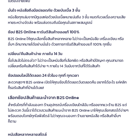
ไม่ต้องจ่ายเพิ่ม
มั่นใจ หนังสือถึงมือปลอดภัย ด้วยบับเบิ้ล 3 ชั้น
หนังสือทุกเล่มจากบีทูเอสห่อด้วยบับเบิ้ลหนาแน่นถึง 3 ชั้น หมดกังวลเรื่องความเสีย
หายระหว่างจัดส่ง พร้อมส่งตรงถึงมือคุณในสภาพสมบูรณ์
ช้อป B2S Online การันตีสินค้าของแท้ 100%
B2S Online ให้คุณเลือกซื้อสินค้าหลากหลาย ไม่ว่าจะเป็นหนังสือ เครื่องเขียน หรือ
อื่นๆ อีกมากมายได้อย่างมั่นใจ ด้วยการการันตีสินค้าของแท้ 100% ทุกชิ้น
เปลี่ยน/คืนสินค้าง่าย ภายใน 14 วัน
ซื้อไปแล้วไม่ตรงใจ? ไม่ว่าจะเป็นหนังสือที่เลือกผิด หรือสินค้ามีปัญหา คุณสามารถ
เปลี่ยนหรือคืนสินค้าได้ง่าย ๆ ภายใน 14 วันนับจากวันที่ได้รับสินค้า
ช้อปออนไลน์ได้ตลอด 24 ชั่วโมง ทุกที่ ทุกเวลา
สะดวกสุดๆ! B2S online เปิดให้คุณช้อปได้ตลอดวันตลอดคืน อยากได้อะไร แค่คลิก
ก็รอรับสินค้าที่บ้านได้เลย!
เลือกช้อปสินค้าแนะนำจาก B2S Online
สำหรับใครที่กำลังมองหา ร้านอุปกรณ์เครื่องเขียนใกล้ฉัน หรืออยากแวะร้าน B2S แต่
ไม่สะดวก วันนี้เราได้รวบรวมสินค้าแนะนำจาก B2S Online มาให้คุณเลือกสรรได้ง่ายๆ
พร้อมตอบโจทย์ทุกไลฟ์สไตล์ ไม่ว่าคุณจะมองหา ร้านขายหนังสือ หรือสินค้าอื่นๆ
ก็ตาม
หนังสือหลากหลายสไตล์