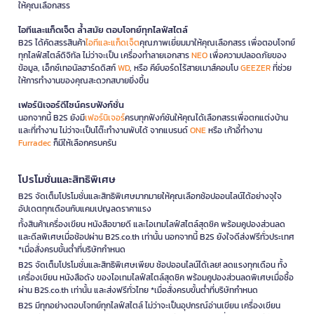
ให้คุณเลือกสรร
ไอทีและแก็ดเจ็ต ล้ำสมัย ตอบโจทย์ทุกไลฟ์สไตล์
B2S ได้คัดสรรสินค้า
ไอทีและแก็ดเจ็ต
คุณภาพเยี่ยมมาให้คุณเลือกสรร เพื่อตอบโจทย์
ทุกไลฟ์สไตล์ดิจิทัล ไม่ว่าจะเป็น เครื่องทำลายเอกสาร
NEO
เพื่อความปลอดภัยของ
ข้อมูล, เอ็กซ์เทอนัลฮาร์ดดิสก์
WD
, หรือ คีย์บอร์ดไร้สายเมาส์คอมโบ
GEEZER
ที่ช่วย
ให้การทำงานของคุณสะดวกสบายยิ่งขึ้น
เฟอร์นิเจอร์ดีไซน์ครบฟังก์ชั่น
นอกจากนี้ B2S ยังมี
เฟอร์นิเจอร์
ครบทุกฟังก์ชันให้คุณได้เลือกสรรเพื่อตกแต่งบ้าน
และที่ทำงาน ไม่ว่าจะเป็นโต๊ะทำงานพับได้ จากแบรนด์
ONE
หรือ เก้าอี้ทำงาน
Furradec
ก็มีให้เลือกครบครัน
โปรโมชั่นและสิทธิพิเศษ
B2S จัดเต็มโปรโมชั่นและสิทธิพิเศษมากมายให้คุณเลือกช้อปออนไลน์ได้อย่างจุใจ
อัปเดตทุกเดือนกับแคมเปญลดราคาแรง
ทั้งสินค้าเครื่องเขียน หนังสือขายดี และไอเทมไลฟ์สไตล์สุดชิค พร้อมคูปองส่วนลด
และดีลพิเศษเมื่อช้อปผ่าน B2S.co.th เท่านั้น นอกจากนี้ B2S ยังใจดีส่งฟรีทั่วประเทศ
*เมื่อสั่งครบขั้นต่ำที่บริษัทกำหนด
B2S จัดเต็มโปรโมชั่นและสิทธิพิเศษเพียบ ช้อปออนไลน์ได้เลย! ลดแรงทุกเดือน ทั้ง
เครื่องเขียน หนังสือดัง ของไอเทมไลฟ์สไตล์สุดชิค พร้อมคูปองส่วนลดพิเศษเมื่อซื้อ
ผ่าน B2S.co.th เท่านั้น และส่งฟรีทั่วไทย *เมื่อสั่งครบขั้นต่ำที่บริษัทกำหนด
B2S มีทุกอย่างตอบโจทย์ทุกไลฟ์สไตล์ ไม่ว่าจะเป็นอุปกรณ์อ่านเขียน เครื่องเขียน