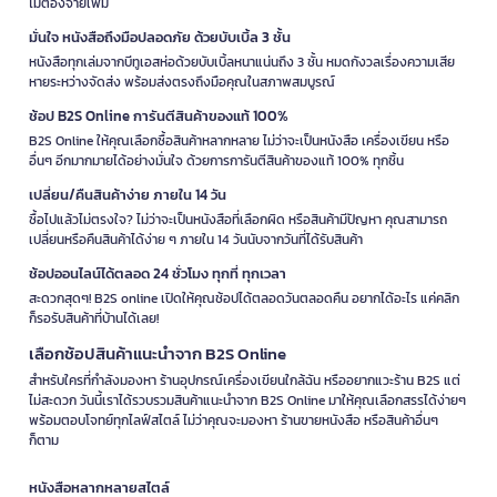
ไม่ต้องจ่ายเพิ่ม
มั่นใจ หนังสือถึงมือปลอดภัย ด้วยบับเบิ้ล 3 ชั้น
หนังสือทุกเล่มจากบีทูเอสห่อด้วยบับเบิ้ลหนาแน่นถึง 3 ชั้น หมดกังวลเรื่องความเสีย
หายระหว่างจัดส่ง พร้อมส่งตรงถึงมือคุณในสภาพสมบูรณ์
ช้อป B2S Online การันตีสินค้าของแท้ 100%
B2S Online ให้คุณเลือกซื้อสินค้าหลากหลาย ไม่ว่าจะเป็นหนังสือ เครื่องเขียน หรือ
อื่นๆ อีกมากมายได้อย่างมั่นใจ ด้วยการการันตีสินค้าของแท้ 100% ทุกชิ้น
เปลี่ยน/คืนสินค้าง่าย ภายใน 14 วัน
ซื้อไปแล้วไม่ตรงใจ? ไม่ว่าจะเป็นหนังสือที่เลือกผิด หรือสินค้ามีปัญหา คุณสามารถ
เปลี่ยนหรือคืนสินค้าได้ง่าย ๆ ภายใน 14 วันนับจากวันที่ได้รับสินค้า
ช้อปออนไลน์ได้ตลอด 24 ชั่วโมง ทุกที่ ทุกเวลา
สะดวกสุดๆ! B2S online เปิดให้คุณช้อปได้ตลอดวันตลอดคืน อยากได้อะไร แค่คลิก
ก็รอรับสินค้าที่บ้านได้เลย!
เลือกช้อปสินค้าแนะนำจาก B2S Online
สำหรับใครที่กำลังมองหา ร้านอุปกรณ์เครื่องเขียนใกล้ฉัน หรืออยากแวะร้าน B2S แต่
ไม่สะดวก วันนี้เราได้รวบรวมสินค้าแนะนำจาก B2S Online มาให้คุณเลือกสรรได้ง่ายๆ
พร้อมตอบโจทย์ทุกไลฟ์สไตล์ ไม่ว่าคุณจะมองหา ร้านขายหนังสือ หรือสินค้าอื่นๆ
ก็ตาม
หนังสือหลากหลายสไตล์