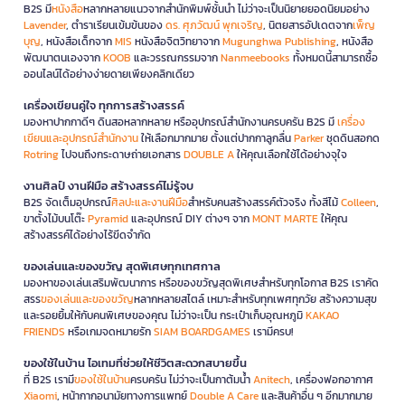
B2S มี
หนังสือ
หลากหลายแนวจากสำนักพิมพ์ชั้นนำ ไม่ว่าจะเป็นนิยายยอดนิยมอย่าง
Lavender
, ตำราเรียนเข้มข้นของ
ดร. ศุภวัฒน์ พุกเจริญ
, นิตยสารอัปเดตจาก
เพ็ญ
บุญ
, หนังสือเด็กจาก
MIS
หนังสือจิตวิทยาจาก
Mugunghwa Publishing
, หนังสือ
พัฒนาตนเองจาก
KOOB
และวรรณกรรมจาก
Nanmeebooks
ทั้งหมดนี้สามารถซื้อ
ออนไลน์ได้อย่างง่ายดายเพียงคลิกเดียว
เครื่องเขียนคู่ใจ ทุกการสร้างสรรค์
มองหาปากกาดีๆ ดินสอหลากหลาย หรืออุปกรณ์สำนักงานครบครัน B2S มี
เครื่อง
เขียนและอุปกรณ์สำนักงาน
ให้เลือกมากมาย ตั้งแต่ปากกาลูกลื่น
Parker
ชุดดินสอกด
Rotring
ไปจนถึงกระดาษถ่ายเอกสาร
DOUBLE A
ให้คุณเลือกใช้ได้อย่างจุใจ
งานศิลป์ งานฝีมือ สร้างสรรค์ไม่รู้จบ
B2S จัดเต็มอุปกรณ์
ศิลปะและงานฝีมือ
สำหรับคนสร้างสรรค์ตัวจริง ทั้งสีไม้
Colleen
,
ขาตั้งไม้บนโต๊ะ
Pyramid
และอุปกรณ์ DIY ต่างๆ จาก
MONT MARTE
ให้คุณ
สร้างสรรค์ได้อย่างไร้ขีดจำกัด
ของเล่นและของขวัญ สุดพิเศษทุกเทศกาล
มองหาของเล่นเสริมพัฒนาการ หรือของขวัญสุดพิเศษสำหรับทุกโอกาส B2S เราคัด
สรร
ของเล่นและของขวัญ
หลากหลายสไตล์ เหมาะสำหรับทุกเพศทุกวัย สร้างความสุข
และรอยยิ้มให้กับคนพิเศษของคุณ ไม่ว่าจะเป็น กระเป๋าเก็บอุณหภูมิ
KAKAO
FRIENDS
หรือเกมจดหมายรัก
SIAM BOARDGAMES
เรามีครบ!
ของใช้ในบ้าน ไอเทมที่ช่วยให้ชีวิตสะดวกสบายขึ้น
ที่ B2S เรามี
ของใช้ในบ้าน
ครบครัน ไม่ว่าจะเป็นกาต้มน้ำ
Anitech
, เครื่องฟอกอากาศ
Xiaomi
, หน้ากากอนามัยทางการแพทย์
Double A Care
และสินค้าอื่น ๆ อีกมากมาย