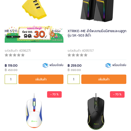
ME.STYLE อุปกรณ์ต่อพ่วง USB 3 ช่อง
XTRIKE-ME ลำโพงเกมมิ่งมีสายและบลูทูท
รูปสับปะรด
รุ่น SK-503 สีดำ
รหัสสินค้า 4096271
รหัสสินค้า 4095157
฿ 119.00
พร้อมจัดส่ง
฿ 259.00
พร้อมจัดส่ง
฿
฿
450.00
890.00
เพิ่มสินค้า
เพิ่มสินค้า
- 70 %
- 70 %