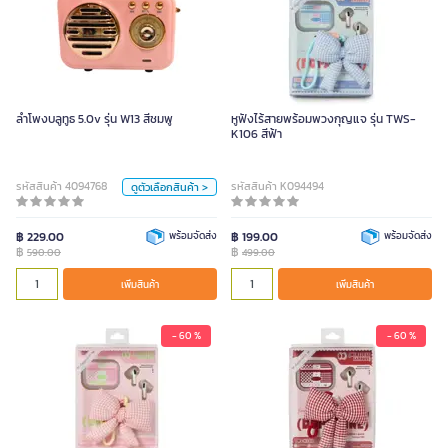
ลำโพงบลูทูธ 5.0v รุ่น W13 สีชมพู
590.00
ลำโพงบลูทูธ 5.0v รุ่น W13 สีชมพู
หูฟังไร้สายพร้อมพวงกุญแจ รุ่น TWS-
สี
K106 สีฟ้า
ชมพู
ครีม
มินท์
ดำ
รหัสสินค้า 4094768
รหัสสินค้า K094494
ดูตัวเลือกสินค้า >
หน่วย
฿ 229.00
พร้อมจัดส่ง
฿ 199.00
พร้อมจัดส่ง
ชิ้น
฿
฿
590.00
499.00
เพิ่มสินค้า
เพิ่มสินค้า
เพิ่มสินค้า
- 60 %
- 60 %