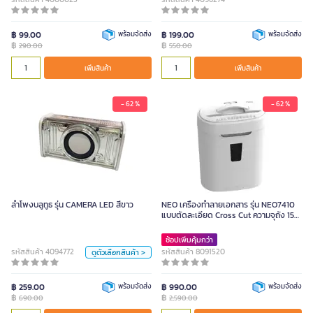
฿ 99.00
พร้อมจัดส่ง
฿ 199.00
พร้อมจัดส่ง
฿
฿
290.00
550.00
เพิ่มสินค้า
เพิ่มสินค้า
- 62 %
- 62 %
ลำโพงบลูทูธ รุ่น CAMERA LED สีขาว
690.00
ลำโพงบลูทูธ รุ่น CAMERA LED สีขาว
NEO เครื่องทำลายเอกสาร รุ่น NEO7410
สี
แบบตัดละเอียด Cross Cut ความจุถัง 15
ลิตร
ขาว
ชมพู
ดำ
ช้อปเพิ่มคุ้มกว่า
รหัสสินค้า 4094772
รหัสสินค้า 8091520
ดูตัวเลือกสินค้า >
หน่วย
฿ 259.00
พร้อมจัดส่ง
฿ 990.00
พร้อมจัดส่ง
ชิ้น
฿
฿
690.00
2,590.00