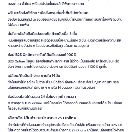
ตลอด 24 ชั่วโมง พร้อมโปรโมชั่นและสิทธิพิเศษมากมาย
ถามตัวเองว่าจะใช้อุปกรณ์นี้ทำอะไรเป็นหลัก คือทำงาน เรียน ออกกำลังกาย
ฟังเพลง หรือความบันเทิง แต่ละแบบมีคุณสมบัติที่แตกต่างกัน
ฟรี! ค่าจัดส่งทั่วไทย *เมื่อสั่งครบขั้นต่ำที่บริษัทกำหนด
ช้อปเพลินเกินคุ้ม! เพียงมียอดสั่งซื้อสินค้าขั้นต่ำที่บริษัทกำหนด รับสิทธิ์ส่งฟรีถึงบ้าน
2. ตรวจสอบความเข้ากันได้
ไม่ต้องจ่ายเพิ่ม
ดูว่าอุปกรณ์ที่จะซื้อใช้ร่วมกับมือถือ คอมพิวเตอร์ หรืออุปกรณ์ที่มีอยู่ได้หรือ
ไม่ เช่น สมาร์ทวอทช์บางรุ่นใช้ได้เฉพาะ iOS หรือ Android เท่านั้น
มั่นใจ หนังสือถึงมือปลอดภัย ด้วยบับเบิ้ล 3 ชั้น
หนังสือทุกเล่มจากบีทูเอสห่อด้วยบับเบิ้ลหนาแน่นถึง 3 ชั้น หมดกังวลเรื่องความเสีย
3. พิจารณาแบตเตอรี่และความทนทาน
หายระหว่างจัดส่ง พร้อมส่งตรงถึงมือคุณในสภาพสมบูรณ์
สำหรับอุปกรณ์พกพา เลือกรุ่นที่แบตเตอรี่อยู่ได้นานอย่างน้อย 8-10 ชั่วโมง
ช้อป B2S Online การันตีสินค้าของแท้ 100%
และมีวัสดุที่แข็งแรงทนทาน กันน้ำกันฝุ่น
B2S Online ให้คุณเลือกซื้อสินค้าหลากหลาย ไม่ว่าจะเป็นหนังสือ เครื่องเขียน หรือ
อื่นๆ อีกมากมายได้อย่างมั่นใจ ด้วยการการันตีสินค้าของแท้ 100% ทุกชิ้น
4. อ่านรีวิวจากผู้ใช้งานจริง
เปลี่ยน/คืนสินค้าง่าย ภายใน 14 วัน
ดูความคิดเห็นจากคนที่ซื้อไปแล้วจะช่วยให้รู้ข้อดี-ข้อเสียจริง ว่าใช้งานได้ตรง
ตามที่โฆษณาไว้หรือไม่
ซื้อไปแล้วไม่ตรงใจ? ไม่ว่าจะเป็นหนังสือที่เลือกผิด หรือสินค้ามีปัญหา คุณสามารถ
เปลี่ยนหรือคืนสินค้าได้ง่าย ๆ ภายใน 14 วันนับจากวันที่ได้รับสินค้า
5. เปรียบเทียบราคาและโปรโมชั่น
ช้อปออนไลน์ได้ตลอด 24 ชั่วโมง ทุกที่ ทุกเวลา
เช็คราคาจากหลายร้านค้า มองหาโปรโมชั่นพิเศษ คูปองส่วนลด หรือของ
สะดวกสุดๆ! B2S online เปิดให้คุณช้อปได้ตลอดวันตลอดคืน อยากได้อะไร แค่คลิก
แถมที่คุ้มค่า
ก็รอรับสินค้าที่บ้านได้เลย!
5 อุปกรณ์ไอทีและแก็ดเจ็ตยอดนิยม
เลือกช้อปสินค้าแนะนำจาก B2S Online
เจาะลึกแก็ดเจ็ตตัวเด็ดที่มีฟังก์ชันตอบโจทย์ทุกการใช้งานและกำลังได้รับ
สำหรับใครที่กำลังมองหา ร้านอุปกรณ์เครื่องเขียนใกล้ฉัน หรืออยากแวะร้าน B2S แต่
ความสนใจสูงสุดในขณะนี้ รับรองว่าคุ้มค่าแก่การลงทุนด้วยฟีเจอร์ที่โดดเด่น
ไม่สะดวก วันนี้เราได้รวบรวมสินค้าแนะนำจาก B2S Online มาให้คุณเลือกสรรได้ง่ายๆ