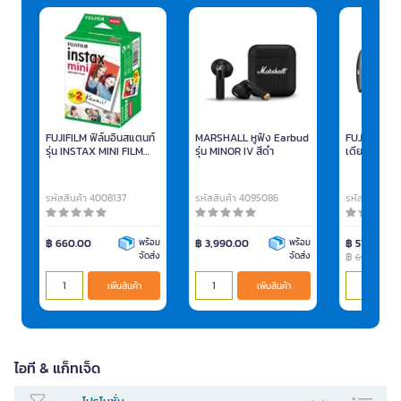
FUJIFILM ฟิล์มอินสแตนท์
MARSHALL หูฟัง Earbud
FUJIFILM กล้
รุ่น INSTAX MINI FILM
รุ่น MINOR IV สีดำ
เดียว Quick
(20 แผ่น)
400 พร้อมฟิ
Superia 40
รหัสสินค้า 4008137
รหัสสินค้า 4095086
รหัสสินค้า 4
฿ 660.00
พร้อม
฿ 3,990.00
พร้อม
฿ 575.00
จัดส่ง
จัดส่ง
฿
690.00
เพิ่มสินค้า
เพิ่มสินค้า
ไอที & แก็ทเจ็ด