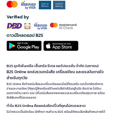
สมาร์ทวอทช์ - ดูเวลา วัดชีพจร ตอบแชท ควบคุมเพลง
สายรัดสุขภาพ - นับก้าว วัดการนอน ติดตามแคลอรี่
หูฟังบลูทูธ - เสียงชัด ใส่สบาย ตัดเสียงรบกวน
Verified by
แว่นตาอัจฉริยะ - ฟังเพลง รับสาย ผ่านแว่นตา
อุปกรณ์เสริมโทรศัพท์มือถือ
ดาวน์โหลดแอป B2S
อุปกรณ์เสริมโทรศัพท์มือถือ
ช่วยปกป้องและเพิ่มอายุการใช้งานมือถือของ
คุณ:
เคสโทรศัพท์ - กันกระแทก ดีไซน์สวย หลายสี
ฟิล์มกันรอย - กระจกนิรภัย ฟิล์มใส ฟิล์มกันแสงสีน้ำเงิน
สายชาร์จ - ทนทาน ชาร์จเร็ว ยาวพอดี
พาวเวอร์แบงก์ - ชาร์จได้นานหลายรอบ พกพาสะดวก
B2S ธุรกิจในเครือ เซ็นทรัล รีเทล คอร์ปอเรชั่น จำกัด (มหาชน)
ขาตั้งมือถือ - ถ่ายคลิป ดูหนัง วิดีโอคอล
B2S Online แหล่งรวมหนังสือ เครื่องเขียน และแรงบันดาลใจ
เลือกอุปกรณ์ไอทีและแก็ดเจ็ตอย่างไร ให้คุ้มค่าที่
สำหรับทุกวัย
สุด
B2S Online คือร้านหนังสือและเครื่องเขียนออนไลน์ที่ครบครัน ตอบโจทย์คนรักการ
อ่านและงานเขียน ให้คุณรู้สึกเหมือนมีร้านหนังสือใกล้ฉันอยู่ในมือ ช้อปง่าย ไม่ต้อง
อัปเดตวิธีเลือกแก็ดเจ็ตให้เหมาะกับไลฟ์สไตล์ยุคใหม่ เพื่อการลงทุนที่คุ้มค่า
ออกจากบ้าน เพราะ b2s มีทั้งหนังสือหลากหลายแนวและเครื่องเขียนคุณภาพ พร้อม
ในระยะยาว ช่วยให้คุณคัดกรองตัวเลือกที่ใช่ จากบรรดาสินค้าไอทีที่มีวาง
สิทธิพิเศษที่ไม่ควรพลาด!
จำหน่ายอย่างหลากหลายในปัจจุบัน
ทำไม B2S Online คือแหล่งช้อปปิ้งที่คุณไม่ควรพลาด
1. กำหนดความต้องการให้ชัดเจน
ไม่ว่าคุณจะเป็นนักเรียน นักศึกษา คนทำงาน B2S พร้อมให้คุณเลือกสินค้าคุณภาพได้