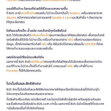
FRIENDS
หรือเกมจดหมายรัก
SIAM BOARDGAMES
เรามีครบ!
คำถามที่ถามบ่อยเกี่ยวกับอุปกรณ์ไอทีและแก็ด
เจ็ต
ของใช้ในบ้าน ไอเทมที่ช่วยให้ชีวิตสะดวกสบายขึ้น
ที่ B2S เรามี
ของใช้ในบ้าน
ครบครัน ไม่ว่าจะเป็นกาต้มน้ำ
Anitech
, เครื่องฟอกอากาศ
รวบรวมทุกข้อสงสัยเกี่ยวกับสเปก การใช้งาน และการรับประกันสินค้าไอทีที่
Xiaomi
, หน้ากากอนามัยทางการแพทย์
Double A Care
และสินค้าอื่น ๆ อีกมากมาย
คุณควรรู้ก่อนตัดสินใจ ตอบโจทย์ทุกปัญหาเทคนิค เพื่อให้คุณใช้งานแก็ดเจ็ต
ให้คุณเลือกสรร
ชิ้นโปรดได้อย่างเต็มประสิทธิภาพและคุ้มค่าที่สุด
ไอทีและแก็ดเจ็ต ล้ำสมัย ตอบโจทย์ทุกไลฟ์สไตล์
สมาร์ทวอทช์ใช้ได้กับมือถือทุกยี่ห้อหรือไม่?
B2S ได้คัดสรรสินค้า
ไอทีและแก็ดเจ็ต
คุณภาพเยี่ยมมาให้คุณเลือกสรร เพื่อตอบโจทย์
ทุกไลฟ์สไตล์ดิจิทัล ไม่ว่าจะเป็น เครื่องทำลายเอกสาร
NEO
เพื่อความปลอดภัยของ
ขึ้นอยู่กับรุ่น Apple Watch ใช้ได้กับ iPhone เท่านั้น ส่วน Samsung
ข้อมูล, เอ็กซ์เทอนัลฮาร์ดดิสก์
WD
, หรือ คีย์บอร์ดไร้สายเมาส์คอมโบ
GEEZER
ที่ช่วย
Galaxy Watch ใช้ได้ทั้ง Android และ iOS แต่ฟีเจอร์บางอย่างอาจจำกัด
ให้การทำงานของคุณสะดวกสบายยิ่งขึ้น
ควรเช็คก่อนซื้อว่ารองรับระบบปฏิบัติการของมือถือคุณหรือไม่
เฟอร์นิเจอร์ดีไซน์ครบฟังก์ชั่น
พาวเวอร์แบงก์ขนาดเท่าไหร่ดีที่สุด?
นอกจากนี้ B2S ยังมี
เฟอร์นิเจอร์
ครบทุกฟังก์ชันให้คุณได้เลือกสรรเพื่อตกแต่งบ้าน
สำหรับใช้ประจำวัน ขนาด 10,000-20,000 mAh เหมาะสมที่สุด ชาร์จมือถือ
และที่ทำงาน ไม่ว่าจะเป็นโต๊ะทำงานพับได้ จากแบรนด์
ONE
หรือ เก้าอี้ทำงาน
ได้ 2-4 รอบ ไม่ห นักเกินไป ถ้าเดินทางไกลบ่อยอาจเลือก 20,000 mAh ขึ้น
Furradec
ก็มีให้เลือกครบครัน
ไป แต่ต้องดูมาตรฐานความปลอดภัยด้วย
โปรโมชั่นและสิทธิพิเศษ
หูฟังไร้สายแบตอยู่ได้นานแค่ไหน?
B2S จัดเต็มโปรโมชั่นและสิทธิพิเศษมากมายให้คุณเลือกช้อปออนไลน์ได้อย่างจุใจ
หูฟังรุ่นใหม่ใช้งานได้ประมาณ 4-8 ชั่วโมงต่อการชาร์จหนึ่งครั้ง รวมกับเคส
อัปเดตทุกเดือนกับแคมเปญลดราคาแรง
ชาร์จได้ถึง 20-30 ชั่วโมง ขึ้นอยู่กับการใช้งานและระดับเสียง
ทั้งสินค้าเครื่องเขียน หนังสือขายดี และไอเทมไลฟ์สไตล์สุดชิค พร้อมคูปองส่วนลด
แฟลชไดร์ฟใช้กับมือถือได้ไหม?
และดีลพิเศษเมื่อช้อปผ่าน B2S.co.th เท่านั้น นอกจากนี้ B2S ยังใจดีส่งฟรีทั่วประเทศ
*เมื่อสั่งครบขั้นต่ำที่บริษัทกำหนด
ได้ ถ้าเป็นแฟลชไดร์ฟแบบ OTG หรือ USB-C ที่รองรับการเชื่อมต่อกับมือถือ