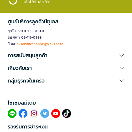
หลังได้รับสินค้า*
แก็ดเจ็ตสำหรับชีวิตประจำวัน
แก็ดเจ็ต
คืออุปกรณ์อิเล็กทรอนิกส์ขนาดเล็กที่ออกแบบมาเพื่อเพิ่มความ
สะดวกสบายในชีวิต ไม่ว่าจะเป็น:
ศูนย์บริการลูกค้าบีทูเอส
หูฟังไร้สาย - ฟังเพลง รับสาย ไม่มีสายรบกวน
ทุกวัน เวลา 8.30-18.00 น.
สมาร์ทวอทช์ - ติดตามสุขภาพ แจ้งเตือนข้อความ นับก้าว
โทรศัพท์: 02-115-0999
กล้องติดรถยนต์ - บันทึกเหตุการณ์ขับขี่ เพิ่มความปลอดภัย
อีเมล:
b2sonlineshopping@b2s.co.th
ลำโพงบลูทูธ - เสียงดี พกพาง่าย เชื่อมต่อไร้สาย
อุปกรณ์อัจฉริยะในบ้าน - สั่งงานด้วยเสียง ควบคุมผ่านมือถือ
การสนับสนุนลูกค้า
อุปกรณ์ไอทีและอุปกรณ์เสริม
เกี่ยวกับเรา
ไอทีและอุปกรณ์เสริม
เป็นอุปกรณ์จำเป็นสำหรับการทำงานและเรียน
ประกอบด้วย:
กลุ่มธุรกิจในเครือ
แฟลชไดร์ฟ USB - เก็บข้อมูลสำคัญ ถ่ายโอนไฟล์ได้รวดเร็ว
เมาส์คอมพิวเตอร์ - แบบไร้สาย แบบเกมมิ่ง หรือแบบเงียบ
คีย์บอร์ด - พิมพ์สบาย ทำงานนาน มีไฟ LED
โซเซียลมีเดีย​
ฮับ USB - ขยายพอร์ต เชื่อมต่ออุปกรณ์ได้หลายตัว
เครื่องอ่านการ์ด - อ่าน SD Card, MicroSD รองรับหลายขนาด
แกดเจ็ตและอุปกรณ์สวมใส่
รองรับการชำระเงิน
แกดเจ็ตและอุปกรณ์สวมใส่
ผสมผสานเทคโนโลยีเข้ากับแฟชั่น ได้แก่: