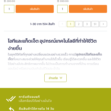
฿
฿
290.00
890.00
ชุด
เพิ่มสินค้า
เพิ่มสินค้า
เพิ่มสินค้า
1-30 จาก 1514 สินค้า
1
2
3
51
ไอทีและแก็ดเจ็ต อุปกรณ์เทคโนโลยีที่ทำให้ชีวิต
ง่ายขึ้น
ในยุคดิจิทัลที่ทุกอย่างเปลี่ยนแปลงอย่างรวดเร็ว การมี
อุปกรณ์ไอทีและแก็ด
เจ็ต
ที่เหมาะสมจะช่วยให้คุณทำงานได้เร็วขึ้น เรียนรู้ได้สะดวกขึ้น และใช้ชีวิต
ได้อย่างมีประสิทธิภาพมากขึ้น ไม่ว่าจะเป็นการทำงานจากที่บ้าน การเรียน
ออนไลน์ หรือความบันเทิงในชีวิตประจำวัน
ที่
B2S
เรารวบรวม
สินค้าไอทีและแก็ดเจ็ต
หลากหลายประเภทที่ตอบโจทย์ทุก
อ่านต่อ
ไลฟ์สไตล์ พร้อมส่งตรงถึงบ้านคุณ
แก็ดเจ็ตและอุปกรณ์ไอที มีอะไรบ้าง?
การันตีของแท้
รวบรวมรายชื่ออุปกรณ์ไอทีที่น่าสนใจและตอบโจทย์การใช้งานในยุคดิจิทัล
เลือกช้อปได้อย่างมั่นใจ​
อย่างครอบคลุม มาดูกันว่ามีไอเทมชิ้นไหนบ้างที่เป็นของมันต้องมี เพื่อช่วย
เพิ่มประสิทธิภาพให้กับการใช้ชีวิตในทุกวัน
คืนสินค้าได้ภายใน 14 วัน