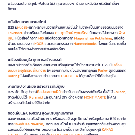
และดีไซน์ที่ลงตัวสำหรับผู้ใช้งานยุคดิจิทัล
พร้อมตอบโจทย์ทุกไลฟ์สไตล์ ไม่ว่าคุณจะมองหา ร้านขายหนังสือ หรือสินค้าอื่นๆ
ก็ตาม
1. หูฟังไร้สาย True Wireless
หนังสือหลากหลายสไตล์
ไม่มีสายกีดขวาง เสียงคมชัด ตัดเสียงรบกวน พกพาง่าย เหมาะกับคนที่ต้อง
B2S มี
หนังสือ
หลากหลายแนวจากสำนักพิมพ์ชั้นนำ ไม่ว่าจะเป็นนิยายยอดนิยมอย่าง
เดินทางบ่อยหรือออกกำลังกาย
Lavender
, ตำราเรียนเข้มข้นของ
ดร. ศุภวัฒน์ พุกเจริญ
, นิตยสารอัปเดตจาก
เพ็ญ
บุญ
, หนังสือเด็กจาก
MIS
หนังสือจิตวิทยาจาก
Mugunghwa Publishing
, หนังสือ
2. สมาร์ทวอทช์
พัฒนาตนเองจาก
KOOB
และวรรณกรรมจาก
Nanmeebooks
ทั้งหมดนี้สามารถซื้อ
ติดตามสุขภาพตลอดเวลา วัดชีพจร นับก้าว ตรวจการนอน รับแจ้งเตือนจาก
ออนไลน์ได้อย่างง่ายดายเพียงคลิกเดียว
มือถือได้ทันที
เครื่องเขียนคู่ใจ ทุกการสร้างสรรค์
3. พาวเวอร์แบงก์ความจุสูง
มองหาปากกาดีๆ ดินสอหลากหลาย หรืออุปกรณ์สำนักงานครบครัน B2S มี
เครื่อง
เขียนและอุปกรณ์สำนักงาน
ให้เลือกมากมาย ตั้งแต่ปากกาลูกลื่น
Parker
ชุดดินสอกด
ชาร์จมือถือได้หลายรอบ รองรับชาร์จเร็ว มีหลายพอร์ต ชาร์จได้หลายเครื่อง
Rotring
ไปจนถึงกระดาษถ่ายเอกสาร
DOUBLE A
ให้คุณเลือกใช้ได้อย่างจุใจ
พร้อมกัน
งานศิลป์ งานฝีมือ สร้างสรรค์ไม่รู้จบ
4. เมาส์ไร้สาย
B2S จัดเต็มอุปกรณ์
ศิลปะและงานฝีมือ
สำหรับคนสร้างสรรค์ตัวจริง ทั้งสีไม้
Colleen
,
ใช้งานได้ทุกพื้นผิว แบตอยู่นาน เงียบ ไม่รบกวน เหมาะกับทั้งทำงานและเล่น
ขาตั้งไม้บนโต๊ะ
Pyramid
และอุปกรณ์ DIY ต่างๆ จาก
MONT MARTE
ให้คุณ
เกม
สร้างสรรค์ได้อย่างไร้ขีดจำกัด
5. กล้องติดรถยนต์
ของเล่นและของขวัญ สุดพิเศษทุกเทศกาล
มองหาของเล่นเสริมพัฒนาการ หรือของขวัญสุดพิเศษสำหรับทุกโอกาส B2S เราคัด
บันทึกภาพคมชัดทั้งกลางวันและกลางคืน มีระบบตรวจจับการชน บันทึก
สรร
ของเล่นและของขวัญ
หลากหลายสไตล์ เหมาะสำหรับทุกเพศทุกวัย สร้างความสุข
อัตโนมัติ
และรอยยิ้มให้กับคนพิเศษของคุณ ไม่ว่าจะเป็น กระเป๋าเก็บอุณหภูมิ
KAKAO