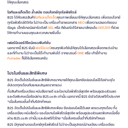
ให้คุณเลือกสรร
ไอทีและแก็ดเจ็ต ล้ำสมัย ตอบโจทย์ทุกไลฟ์สไตล์
B2S ได้คัดสรรสินค้า
ไอทีและแก็ดเจ็ต
คุณภาพเยี่ยมมาให้คุณเลือกสรร เพื่อตอบโจทย์
ทุกไลฟ์สไตล์ดิจิทัล ไม่ว่าจะเป็น เครื่องทำลายเอกสาร
NEO
เพื่อความปลอดภัยของ
ข้อมูล, เอ็กซ์เทอนัลฮาร์ดดิสก์
WD
, หรือ คีย์บอร์ดไร้สายเมาส์คอมโบ
GEEZER
ที่ช่วย
ให้การทำงานของคุณสะดวกสบายยิ่งขึ้น
เฟอร์นิเจอร์ดีไซน์ครบฟังก์ชั่น
นอกจากนี้ B2S ยังมี
เฟอร์นิเจอร์
ครบทุกฟังก์ชันให้คุณได้เลือกสรรเพื่อตกแต่งบ้าน
และที่ทำงาน ไม่ว่าจะเป็นโต๊ะทำงานพับได้ จากแบรนด์
ONE
หรือ เก้าอี้ทำงาน
Furradec
ก็มีให้เลือกครบครัน
โปรโมชั่นและสิทธิพิเศษ
B2S จัดเต็มโปรโมชั่นและสิทธิพิเศษมากมายให้คุณเลือกช้อปออนไลน์ได้อย่างจุใจ
อัปเดตทุกเดือนกับแคมเปญลดราคาแรง
ทั้งสินค้าเครื่องเขียน หนังสือขายดี และไอเทมไลฟ์สไตล์สุดชิค พร้อมคูปองส่วนลด
และดีลพิเศษเมื่อช้อปผ่าน B2S.co.th เท่านั้น นอกจากนี้ B2S ยังใจดีส่งฟรีทั่วประเทศ
*เมื่อสั่งครบขั้นต่ำที่บริษัทกำหนด
B2S จัดเต็มโปรโมชั่นและสิทธิพิเศษเพียบ ช้อปออนไลน์ได้เลย! ลดแรงทุกเดือน ทั้ง
เครื่องเขียน หนังสือดัง ของไอเทมไลฟ์สไตล์สุดชิค พร้อมคูปองส่วนลดพิเศษเมื่อซื้อ
ผ่าน B2S.co.th เท่านั้น และส่งฟรีทั่วไทย *เมื่อสั่งครบขั้นต่ำที่บริษัทกำหนด
B2S มีทุกอย่างตอบโจทย์ทุกไลฟ์สไตล์ ไม่ว่าจะเป็นอุปกรณ์อ่านเขียน เครื่องเขียน