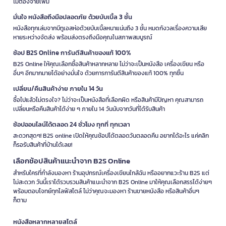
ไม่ต้องจ่ายเพิ่ม
มั่นใจ หนังสือถึงมือปลอดภัย ด้วยบับเบิ้ล 3 ชั้น
หนังสือทุกเล่มจากบีทูเอสห่อด้วยบับเบิ้ลหนาแน่นถึง 3 ชั้น หมดกังวลเรื่องความเสีย
หายระหว่างจัดส่ง พร้อมส่งตรงถึงมือคุณในสภาพสมบูรณ์
ช้อป B2S Online การันตีสินค้าของแท้ 100%
B2S Online ให้คุณเลือกซื้อสินค้าหลากหลาย ไม่ว่าจะเป็นหนังสือ เครื่องเขียน หรือ
อื่นๆ อีกมากมายได้อย่างมั่นใจ ด้วยการการันตีสินค้าของแท้ 100% ทุกชิ้น
เปลี่ยน/คืนสินค้าง่าย ภายใน 14 วัน
ซื้อไปแล้วไม่ตรงใจ? ไม่ว่าจะเป็นหนังสือที่เลือกผิด หรือสินค้ามีปัญหา คุณสามารถ
เปลี่ยนหรือคืนสินค้าได้ง่าย ๆ ภายใน 14 วันนับจากวันที่ได้รับสินค้า
ช้อปออนไลน์ได้ตลอด 24 ชั่วโมง ทุกที่ ทุกเวลา
สะดวกสุดๆ! B2S online เปิดให้คุณช้อปได้ตลอดวันตลอดคืน อยากได้อะไร แค่คลิก
ก็รอรับสินค้าที่บ้านได้เลย!
เลือกช้อปสินค้าแนะนำจาก B2S Online
สำหรับใครที่กำลังมองหา ร้านอุปกรณ์เครื่องเขียนใกล้ฉัน หรืออยากแวะร้าน B2S แต่
ไม่สะดวก วันนี้เราได้รวบรวมสินค้าแนะนำจาก B2S Online มาให้คุณเลือกสรรได้ง่ายๆ
พร้อมตอบโจทย์ทุกไลฟ์สไตล์ ไม่ว่าคุณจะมองหา ร้านขายหนังสือ หรือสินค้าอื่นๆ
ก็ตาม
หนังสือหลากหลายสไตล์