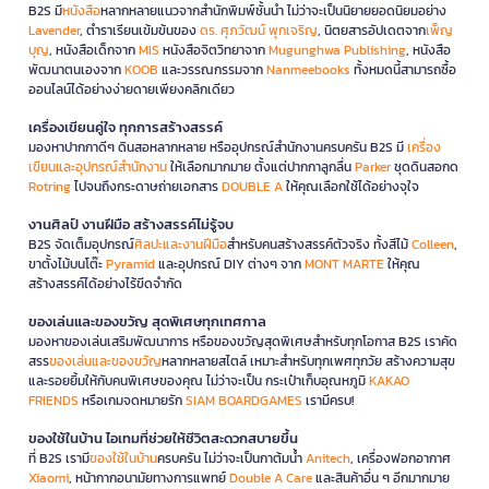
B2S มี
หนังสือ
หลากหลายแนวจากสำนักพิมพ์ชั้นนำ ไม่ว่าจะเป็นนิยายยอดนิยมอย่าง
Lavender
, ตำราเรียนเข้มข้นของ
ดร. ศุภวัฒน์ พุกเจริญ
, นิตยสารอัปเดตจาก
เพ็ญ
บุญ
, หนังสือเด็กจาก
MIS
หนังสือจิตวิทยาจาก
Mugunghwa Publishing
, หนังสือ
พัฒนาตนเองจาก
KOOB
และวรรณกรรมจาก
Nanmeebooks
ทั้งหมดนี้สามารถซื้อ
ออนไลน์ได้อย่างง่ายดายเพียงคลิกเดียว
เครื่องเขียนคู่ใจ ทุกการสร้างสรรค์
มองหาปากกาดีๆ ดินสอหลากหลาย หรืออุปกรณ์สำนักงานครบครัน B2S มี
เครื่อง
เขียนและอุปกรณ์สำนักงาน
ให้เลือกมากมาย ตั้งแต่ปากกาลูกลื่น
Parker
ชุดดินสอกด
Rotring
ไปจนถึงกระดาษถ่ายเอกสาร
DOUBLE A
ให้คุณเลือกใช้ได้อย่างจุใจ
งานศิลป์ งานฝีมือ สร้างสรรค์ไม่รู้จบ
B2S จัดเต็มอุปกรณ์
ศิลปะและงานฝีมือ
สำหรับคนสร้างสรรค์ตัวจริง ทั้งสีไม้
Colleen
,
ขาตั้งไม้บนโต๊ะ
Pyramid
และอุปกรณ์ DIY ต่างๆ จาก
MONT MARTE
ให้คุณ
สร้างสรรค์ได้อย่างไร้ขีดจำกัด
ของเล่นและของขวัญ สุดพิเศษทุกเทศกาล
มองหาของเล่นเสริมพัฒนาการ หรือของขวัญสุดพิเศษสำหรับทุกโอกาส B2S เราคัด
สรร
ของเล่นและของขวัญ
หลากหลายสไตล์ เหมาะสำหรับทุกเพศทุกวัย สร้างความสุข
และรอยยิ้มให้กับคนพิเศษของคุณ ไม่ว่าจะเป็น กระเป๋าเก็บอุณหภูมิ
KAKAO
FRIENDS
หรือเกมจดหมายรัก
SIAM BOARDGAMES
เรามีครบ!
ของใช้ในบ้าน ไอเทมที่ช่วยให้ชีวิตสะดวกสบายขึ้น
ที่ B2S เรามี
ของใช้ในบ้าน
ครบครัน ไม่ว่าจะเป็นกาต้มน้ำ
Anitech
, เครื่องฟอกอากาศ
Xiaomi
, หน้ากากอนามัยทางการแพทย์
Double A Care
และสินค้าอื่น ๆ อีกมากมาย