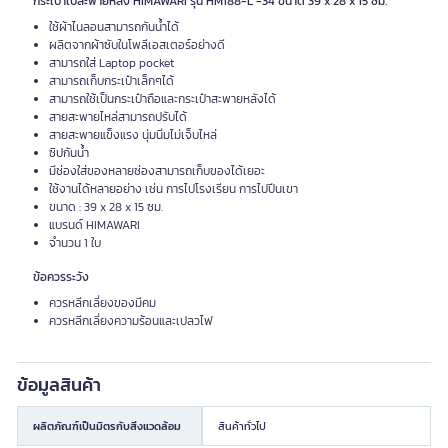
กระเป๋าเป้สะพายหลัง HIMAWARI รุ่น HM188-L -34 ขนาด 39 x 28 x 15 ซม.
ใช้ผ้าไนลอนสามารถกันน้ำได้
ผลิตจากผ้าซับในโพลีเอสเตอร์อย่างดี
สามารถใส่ Laptop pocket
สามารถเก็บกระเป๋าเล็กๆได้
สามารถใช้เป็นกระเป๋าถือและกระเป๋าสะพายหลังได้
สายสะพายไหล่สามารถปรับได้
สายสะพายแข็งแรง นุ่มนิ่มไม่เจ็บไหล่
ซิปกันน้ำ
มีช่องใส่ของหลายช่องสามารถเก็บของได้เยอะ
ใช้งานได้หลายอย่าง เช่น การไปโรงเรียน การไปปีนเขา
ขนาด : 39 x 28 x 15 ซม.
แบรนด์ HIMAWARI
จำนวน 1 ใบ
ข้อควรระวัง
ควรหลีกเลี่ยงของมีคม
ควรหลีกเลี่ยงความร้อนและเปลวไฟ
ข้อมูลสินค้า
ผลิตภัณฑ์เป็นมิตรกับสิ่งแวดล้อม
สินค้าทั่วไป