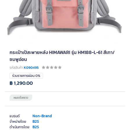
กระเป๋าเป้สะพายหลัง HIMAWARI รุ่น HM188-L-61 สีเทา/
ชมพูอ่อน
รหัสสินค้า
K090495
ร่วมรายการผ่อน 0%
฿ 1,290.00
หมดชั่วคราว
Non-Brand
แบรนด์
B2S
จำหน่ายโดย
B2S
ดำเนินการโดย