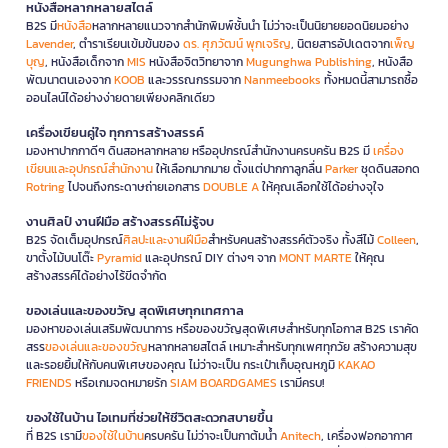
หนังสือหลากหลายสไตล์
B2S มี
หนังสือ
หลากหลายแนวจากสำนักพิมพ์ชั้นนำ ไม่ว่าจะเป็นนิยายยอดนิยมอย่าง
Lavender
, ตำราเรียนเข้มข้นของ
ดร. ศุภวัฒน์ พุกเจริญ
, นิตยสารอัปเดตจาก
เพ็ญ
บุญ
, หนังสือเด็กจาก
MIS
หนังสือจิตวิทยาจาก
Mugunghwa Publishing
, หนังสือ
พัฒนาตนเองจาก
KOOB
และวรรณกรรมจาก
Nanmeebooks
ทั้งหมดนี้สามารถซื้อ
ออนไลน์ได้อย่างง่ายดายเพียงคลิกเดียว
เครื่องเขียนคู่ใจ ทุกการสร้างสรรค์
มองหาปากกาดีๆ ดินสอหลากหลาย หรืออุปกรณ์สำนักงานครบครัน B2S มี
เครื่อง
เขียนและอุปกรณ์สำนักงาน
ให้เลือกมากมาย ตั้งแต่ปากกาลูกลื่น
Parker
ชุดดินสอกด
Rotring
ไปจนถึงกระดาษถ่ายเอกสาร
DOUBLE A
ให้คุณเลือกใช้ได้อย่างจุใจ
งานศิลป์ งานฝีมือ สร้างสรรค์ไม่รู้จบ
B2S จัดเต็มอุปกรณ์
ศิลปะและงานฝีมือ
สำหรับคนสร้างสรรค์ตัวจริง ทั้งสีไม้
Colleen
,
ขาตั้งไม้บนโต๊ะ
Pyramid
และอุปกรณ์ DIY ต่างๆ จาก
MONT MARTE
ให้คุณ
สร้างสรรค์ได้อย่างไร้ขีดจำกัด
ของเล่นและของขวัญ สุดพิเศษทุกเทศกาล
มองหาของเล่นเสริมพัฒนาการ หรือของขวัญสุดพิเศษสำหรับทุกโอกาส B2S เราคัด
สรร
ของเล่นและของขวัญ
หลากหลายสไตล์ เหมาะสำหรับทุกเพศทุกวัย สร้างความสุข
และรอยยิ้มให้กับคนพิเศษของคุณ ไม่ว่าจะเป็น กระเป๋าเก็บอุณหภูมิ
KAKAO
FRIENDS
หรือเกมจดหมายรัก
SIAM BOARDGAMES
เรามีครบ!
ของใช้ในบ้าน ไอเทมที่ช่วยให้ชีวิตสะดวกสบายขึ้น
ที่ B2S เรามี
ของใช้ในบ้าน
ครบครัน ไม่ว่าจะเป็นกาต้มน้ำ
Anitech
, เครื่องฟอกอากาศ