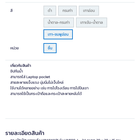
สี
ดำ
กรมท่า
เทาอ่อน
น้ำตาล-กรมท่า
เทาเข้ม-น้ำตาล
เทา-ชมพูอ่อน
หน่วย
ชิ้น
เกี่ยวกับสินค้า
ซิปกันน้ำ
สามารถใส่ Laptop pocket
สายสะพายแข็งแรง นุ่มนิ่มไม่เจ็บไหล่
ใช้งานได้หลายอย่าง เช่น การไปโรงเรียน การไปปีนเขา
สามารถใช้เป็นกระเป๋าถือและกระเป๋าสะพายหลังได้
รายละเอียดสินค้า