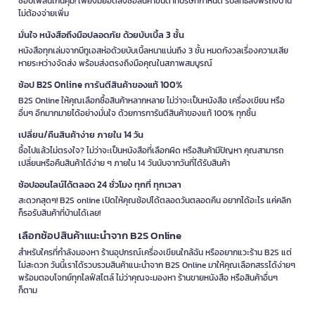
ช้อปเพลินเกินคุ้ม! เพียงมียอดสั่งซื้อสินค้าขั้นต่ำที่บริษัทกำหนด รับสิทธิ์ส่งฟรีถึงบ้าน
ไม่ต้องจ่ายเพิ่ม
มั่นใจ หนังสือถึงมือปลอดภัย ด้วยบับเบิ้ล 3 ชั้น
หนังสือทุกเล่มจากบีทูเอสห่อด้วยบับเบิ้ลหนาแน่นถึง 3 ชั้น หมดกังวลเรื่องความเสีย
หายระหว่างจัดส่ง พร้อมส่งตรงถึงมือคุณในสภาพสมบูรณ์
ช้อป B2S Online การันตีสินค้าของแท้ 100%
B2S Online ให้คุณเลือกซื้อสินค้าหลากหลาย ไม่ว่าจะเป็นหนังสือ เครื่องเขียน หรือ
อื่นๆ อีกมากมายได้อย่างมั่นใจ ด้วยการการันตีสินค้าของแท้ 100% ทุกชิ้น
เปลี่ยน/คืนสินค้าง่าย ภายใน 14 วัน
ซื้อไปแล้วไม่ตรงใจ? ไม่ว่าจะเป็นหนังสือที่เลือกผิด หรือสินค้ามีปัญหา คุณสามารถ
เปลี่ยนหรือคืนสินค้าได้ง่าย ๆ ภายใน 14 วันนับจากวันที่ได้รับสินค้า
ช้อปออนไลน์ได้ตลอด 24 ชั่วโมง ทุกที่ ทุกเวลา
สะดวกสุดๆ! B2S online เปิดให้คุณช้อปได้ตลอดวันตลอดคืน อยากได้อะไร แค่คลิก
ก็รอรับสินค้าที่บ้านได้เลย!
เลือกช้อปสินค้าแนะนำจาก B2S Online
สำหรับใครที่กำลังมองหา ร้านอุปกรณ์เครื่องเขียนใกล้ฉัน หรืออยากแวะร้าน B2S แต่
ไม่สะดวก วันนี้เราได้รวบรวมสินค้าแนะนำจาก B2S Online มาให้คุณเลือกสรรได้ง่ายๆ
พร้อมตอบโจทย์ทุกไลฟ์สไตล์ ไม่ว่าคุณจะมองหา ร้านขายหนังสือ หรือสินค้าอื่นๆ
ก็ตาม