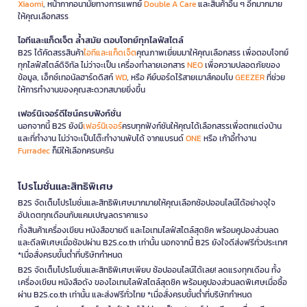
Xiaomi
, หน้ากากอนามัยทางการแพทย์
Double A Care
และสินค้าอื่น ๆ อีกมากมาย
ให้คุณเลือกสรร
ไอทีและแก็ดเจ็ต ล้ำสมัย ตอบโจทย์ทุกไลฟ์สไตล์
B2S ได้คัดสรรสินค้า
ไอทีและแก็ดเจ็ต
คุณภาพเยี่ยมมาให้คุณเลือกสรร เพื่อตอบโจทย์
ทุกไลฟ์สไตล์ดิจิทัล ไม่ว่าจะเป็น เครื่องทำลายเอกสาร
NEO
เพื่อความปลอดภัยของ
ข้อมูล, เอ็กซ์เทอนัลฮาร์ดดิสก์
WD
, หรือ คีย์บอร์ดไร้สายเมาส์คอมโบ
GEEZER
ที่ช่วย
ให้การทำงานของคุณสะดวกสบายยิ่งขึ้น
เฟอร์นิเจอร์ดีไซน์ครบฟังก์ชั่น
นอกจากนี้ B2S ยังมี
เฟอร์นิเจอร์
ครบทุกฟังก์ชันให้คุณได้เลือกสรรเพื่อตกแต่งบ้าน
และที่ทำงาน ไม่ว่าจะเป็นโต๊ะทำงานพับได้ จากแบรนด์
ONE
หรือ เก้าอี้ทำงาน
Furradec
ก็มีให้เลือกครบครัน
โปรโมชั่นและสิทธิพิเศษ
B2S จัดเต็มโปรโมชั่นและสิทธิพิเศษมากมายให้คุณเลือกช้อปออนไลน์ได้อย่างจุใจ
อัปเดตทุกเดือนกับแคมเปญลดราคาแรง
ทั้งสินค้าเครื่องเขียน หนังสือขายดี และไอเทมไลฟ์สไตล์สุดชิค พร้อมคูปองส่วนลด
และดีลพิเศษเมื่อช้อปผ่าน B2S.co.th เท่านั้น นอกจากนี้ B2S ยังใจดีส่งฟรีทั่วประเทศ
*เมื่อสั่งครบขั้นต่ำที่บริษัทกำหนด
B2S จัดเต็มโปรโมชั่นและสิทธิพิเศษเพียบ ช้อปออนไลน์ได้เลย! ลดแรงทุกเดือน ทั้ง
เครื่องเขียน หนังสือดัง ของไอเทมไลฟ์สไตล์สุดชิค พร้อมคูปองส่วนลดพิเศษเมื่อซื้อ
ผ่าน B2S.co.th เท่านั้น และส่งฟรีทั่วไทย *เมื่อสั่งครบขั้นต่ำที่บริษัทกำหนด