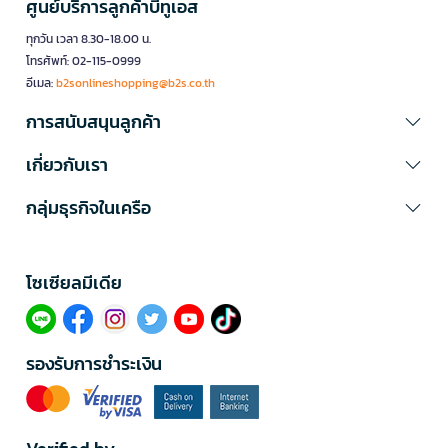
ศูนย์บริการลูกค้าบีทูเอส
ทุกวัน เวลา 8.30-18.00 น.
โทรศัพท์: 02-115-0999
อีเมล:
b2sonlineshopping@b2s.co.th
การสนับสนุนลูกค้า
เกี่ยวกับเรา
กลุ่มธุรกิจในเครือ
โซเซียลมีเดีย​
รองรับการชำระเงิน