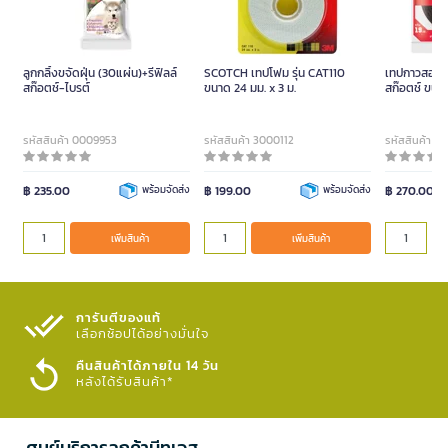
ลูกกลิ้งขจัดฝุ่น (30แผ่น)+รีฟิลล์
SCOTCH เทปโฟม รุ่น CAT110
เทปกาวสองหน
สก๊อตช์-ไบรต์
ขนาด 24 มม. x 3 ม.
สก๊อตช์ ขนาด
รหัสสินค้า 0009953
รหัสสินค้า 3000112
รหัสสินค้า 3
฿ 235.00
พร้อมจัดส่ง
฿ 199.00
พร้อมจัดส่ง
฿ 270.00
เพิ่มสินค้า
เพิ่มสินค้า
การันตีของแท้
เลือกช้อปได้อย่างมั่นใจ​
คืนสินค้าได้ภายใน 14 วัน
หลังได้รับสินค้า*
ศูนย์บริการลูกค้าบีทูเอส