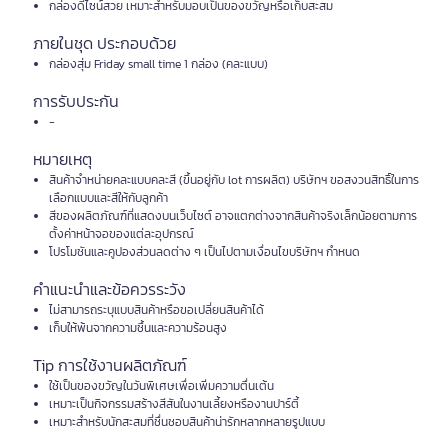
กล่องดีไซน์สวย เหมาะสำหรับมอบเป็นของขวัญหรือเก็บสะสม
ภายในชุด ประกอบด้วย
กล่องสุ่ม Friday small time 1 กล่อง (คละแบบ)
การรับประกัน
-
หมายเหตุ
สินค้าจำหน่ายคละแบบคละสี (ขึ้นอยู่กับ lot การผลิต) บริษัทฯ ขอสงวนสิทธิ์ในการ
เลือกแบบและสีให้กับลูกค้า
สีของผลิตภัณฑ์ที่แสดงบนเว็บไซต์ อาจแตกต่างจากสินค้าจริงเล็กน้อยตามการ
ตั้งค่าหน้าจอของแต่ละอุปกรณ์
โปรโมชันและคูปองส่วนลดต่าง ๆ เป็นไปตามเงื่อนไขบริษัทฯ กำหนด
คำแนะนำและข้อควรระวัง
ไม่สามารถระบุแบบสินค้าหรือขอเปลี่ยนสินค้าได้
เก็บให้พ้นจากความชื้นและความร้อนสูง
Tip การใช้งานผลิตภัณฑ์
ใช้เป็นของขวัญในวันพิเศษเพื่อเพิ่มความตื่นเต้น
เหมาะเป็นกิจกรรมสร้างสีสันในงานเลี้ยงหรืองานปาร์ตี้
เหมาะสำหรับนักสะสมที่ชื่นชอบสินค้าน่ารักหลากหลายรูปแบบ