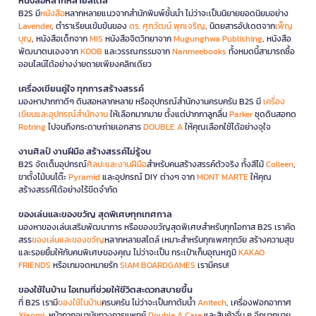
หนังสือหลากหลายสไตล์
B2S มี
หนังสือ
หลากหลายแนวจากสำนักพิมพ์ชั้นนำ ไม่ว่าจะเป็นนิยายยอดนิยมอย่าง
Lavender
, ตำราเรียนเข้มข้นของ
ดร. ศุภวัฒน์ พุกเจริญ
, นิตยสารอัปเดตจาก
เพ็ญ
บุญ
, หนังสือเด็กจาก
MIS
หนังสือจิตวิทยาจาก
Mugunghwa Publishing
, หนังสือ
พัฒนาตนเองจาก
KOOB
และวรรณกรรมจาก
Nanmeebooks
ทั้งหมดนี้สามารถซื้อ
ออนไลน์ได้อย่างง่ายดายเพียงคลิกเดียว
เครื่องเขียนคู่ใจ ทุกการสร้างสรรค์
มองหาปากกาดีๆ ดินสอหลากหลาย หรืออุปกรณ์สำนักงานครบครัน B2S มี
เครื่อง
เขียนและอุปกรณ์สำนักงาน
ให้เลือกมากมาย ตั้งแต่ปากกาลูกลื่น
Parker
ชุดดินสอกด
Rotring
ไปจนถึงกระดาษถ่ายเอกสาร
DOUBLE A
ให้คุณเลือกใช้ได้อย่างจุใจ
งานศิลป์ งานฝีมือ สร้างสรรค์ไม่รู้จบ
B2S จัดเต็มอุปกรณ์
ศิลปะและงานฝีมือ
สำหรับคนสร้างสรรค์ตัวจริง ทั้งสีไม้
Colleen
,
ขาตั้งไม้บนโต๊ะ
Pyramid
และอุปกรณ์ DIY ต่างๆ จาก
MONT MARTE
ให้คุณ
สร้างสรรค์ได้อย่างไร้ขีดจำกัด
ของเล่นและของขวัญ สุดพิเศษทุกเทศกาล
มองหาของเล่นเสริมพัฒนาการ หรือของขวัญสุดพิเศษสำหรับทุกโอกาส B2S เราคัด
สรร
ของเล่นและของขวัญ
หลากหลายสไตล์ เหมาะสำหรับทุกเพศทุกวัย สร้างความสุข
และรอยยิ้มให้กับคนพิเศษของคุณ ไม่ว่าจะเป็น กระเป๋าเก็บอุณหภูมิ
KAKAO
FRIENDS
หรือเกมจดหมายรัก
SIAM BOARDGAMES
เรามีครบ!
ของใช้ในบ้าน ไอเทมที่ช่วยให้ชีวิตสะดวกสบายขึ้น
ที่ B2S เรามี
ของใช้ในบ้าน
ครบครัน ไม่ว่าจะเป็นกาต้มน้ำ
Anitech
, เครื่องฟอกอากาศ
Xiaomi
, หน้ากากอนามัยทางการแพทย์
Double A Care
และสินค้าอื่น ๆ อีกมากมาย