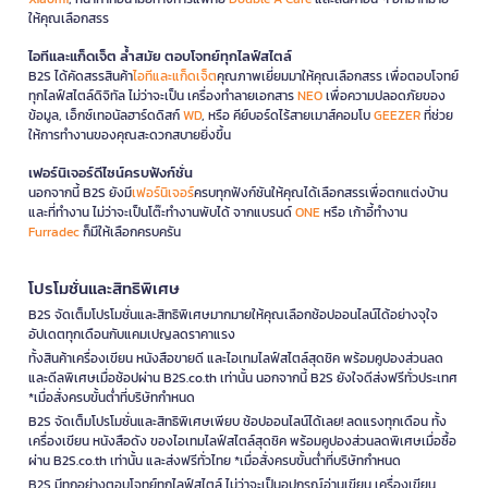
ให้คุณเลือกสรร
ไอทีและแก็ดเจ็ต ล้ำสมัย ตอบโจทย์ทุกไลฟ์สไตล์
B2S ได้คัดสรรสินค้า
ไอทีและแก็ดเจ็ต
คุณภาพเยี่ยมมาให้คุณเลือกสรร เพื่อตอบโจทย์
ทุกไลฟ์สไตล์ดิจิทัล ไม่ว่าจะเป็น เครื่องทำลายเอกสาร
NEO
เพื่อความปลอดภัยของ
ข้อมูล, เอ็กซ์เทอนัลฮาร์ดดิสก์
WD
, หรือ คีย์บอร์ดไร้สายเมาส์คอมโบ
GEEZER
ที่ช่วย
ให้การทำงานของคุณสะดวกสบายยิ่งขึ้น
เฟอร์นิเจอร์ดีไซน์ครบฟังก์ชั่น
นอกจากนี้ B2S ยังมี
เฟอร์นิเจอร์
ครบทุกฟังก์ชันให้คุณได้เลือกสรรเพื่อตกแต่งบ้าน
และที่ทำงาน ไม่ว่าจะเป็นโต๊ะทำงานพับได้ จากแบรนด์
ONE
หรือ เก้าอี้ทำงาน
Furradec
ก็มีให้เลือกครบครัน
โปรโมชั่นและสิทธิพิเศษ
B2S จัดเต็มโปรโมชั่นและสิทธิพิเศษมากมายให้คุณเลือกช้อปออนไลน์ได้อย่างจุใจ
อัปเดตทุกเดือนกับแคมเปญลดราคาแรง
ทั้งสินค้าเครื่องเขียน หนังสือขายดี และไอเทมไลฟ์สไตล์สุดชิค พร้อมคูปองส่วนลด
และดีลพิเศษเมื่อช้อปผ่าน B2S.co.th เท่านั้น นอกจากนี้ B2S ยังใจดีส่งฟรีทั่วประเทศ
*เมื่อสั่งครบขั้นต่ำที่บริษัทกำหนด
B2S จัดเต็มโปรโมชั่นและสิทธิพิเศษเพียบ ช้อปออนไลน์ได้เลย! ลดแรงทุกเดือน ทั้ง
เครื่องเขียน หนังสือดัง ของไอเทมไลฟ์สไตล์สุดชิค พร้อมคูปองส่วนลดพิเศษเมื่อซื้อ
ผ่าน B2S.co.th เท่านั้น และส่งฟรีทั่วไทย *เมื่อสั่งครบขั้นต่ำที่บริษัทกำหนด
B2S มีทุกอย่างตอบโจทย์ทุกไลฟ์สไตล์ ไม่ว่าจะเป็นอุปกรณ์อ่านเขียน เครื่องเขียน