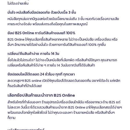
ไม่ต้องจ่ายเพิ่ม
มั่นใจ หนังสือถึงมือปลอดภัย ด้วยบับเบิ้ล 3 ชั้น
หนังสือทุกเล่มจากบีทูเอสห่อด้วยบับเบิ้ลหนาแน่นถึง 3 ชั้น หมดกังวลเรื่องความเสีย
หายระหว่างจัดส่ง พร้อมส่งตรงถึงมือคุณในสภาพสมบูรณ์
ช้อป B2S Online การันตีสินค้าของแท้ 100%
B2S Online ให้คุณเลือกซื้อสินค้าหลากหลาย ไม่ว่าจะเป็นหนังสือ เครื่องเขียน หรือ
อื่นๆ อีกมากมายได้อย่างมั่นใจ ด้วยการการันตีสินค้าของแท้ 100% ทุกชิ้น
เปลี่ยน/คืนสินค้าง่าย ภายใน 14 วัน
ซื้อไปแล้วไม่ตรงใจ? ไม่ว่าจะเป็นหนังสือที่เลือกผิด หรือสินค้ามีปัญหา คุณสามารถ
เปลี่ยนหรือคืนสินค้าได้ง่าย ๆ ภายใน 14 วันนับจากวันที่ได้รับสินค้า
ช้อปออนไลน์ได้ตลอด 24 ชั่วโมง ทุกที่ ทุกเวลา
สะดวกสุดๆ! B2S online เปิดให้คุณช้อปได้ตลอดวันตลอดคืน อยากได้อะไร แค่คลิก
ก็รอรับสินค้าที่บ้านได้เลย!
เลือกช้อปสินค้าแนะนำจาก B2S Online
สำหรับใครที่กำลังมองหา ร้านอุปกรณ์เครื่องเขียนใกล้ฉัน หรืออยากแวะร้าน B2S แต่
ไม่สะดวก วันนี้เราได้รวบรวมสินค้าแนะนำจาก B2S Online มาให้คุณเลือกสรรได้ง่ายๆ
พร้อมตอบโจทย์ทุกไลฟ์สไตล์ ไม่ว่าคุณจะมองหา ร้านขายหนังสือ หรือสินค้าอื่นๆ
ก็ตาม