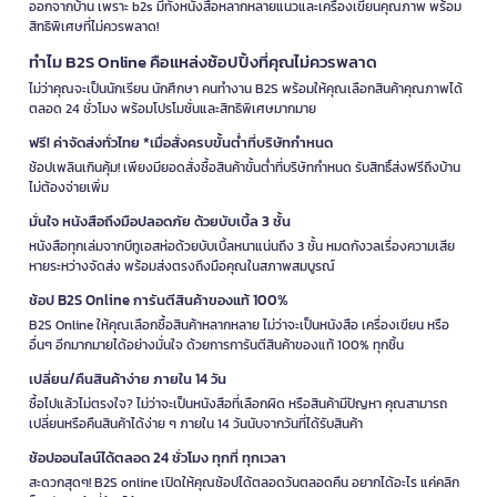
ออกจากบ้าน เพราะ b2s มีทั้งหนังสือหลากหลายแนวและเครื่องเขียนคุณภาพ พร้อม
สิทธิพิเศษที่ไม่ควรพลาด!
ทำไม B2S Online คือแหล่งช้อปปิ้งที่คุณไม่ควรพลาด
ไม่ว่าคุณจะเป็นนักเรียน นักศึกษา คนทำงาน B2S พร้อมให้คุณเลือกสินค้าคุณภาพได้
ตลอด 24 ชั่วโมง พร้อมโปรโมชั่นและสิทธิพิเศษมากมาย
ฟรี! ค่าจัดส่งทั่วไทย *เมื่อสั่งครบขั้นต่ำที่บริษัทกำหนด
ช้อปเพลินเกินคุ้ม! เพียงมียอดสั่งซื้อสินค้าขั้นต่ำที่บริษัทกำหนด รับสิทธิ์ส่งฟรีถึงบ้าน
ไม่ต้องจ่ายเพิ่ม
มั่นใจ หนังสือถึงมือปลอดภัย ด้วยบับเบิ้ล 3 ชั้น
หนังสือทุกเล่มจากบีทูเอสห่อด้วยบับเบิ้ลหนาแน่นถึง 3 ชั้น หมดกังวลเรื่องความเสีย
หายระหว่างจัดส่ง พร้อมส่งตรงถึงมือคุณในสภาพสมบูรณ์
ช้อป B2S Online การันตีสินค้าของแท้ 100%
B2S Online ให้คุณเลือกซื้อสินค้าหลากหลาย ไม่ว่าจะเป็นหนังสือ เครื่องเขียน หรือ
อื่นๆ อีกมากมายได้อย่างมั่นใจ ด้วยการการันตีสินค้าของแท้ 100% ทุกชิ้น
เปลี่ยน/คืนสินค้าง่าย ภายใน 14 วัน
ซื้อไปแล้วไม่ตรงใจ? ไม่ว่าจะเป็นหนังสือที่เลือกผิด หรือสินค้ามีปัญหา คุณสามารถ
เปลี่ยนหรือคืนสินค้าได้ง่าย ๆ ภายใน 14 วันนับจากวันที่ได้รับสินค้า
ช้อปออนไลน์ได้ตลอด 24 ชั่วโมง ทุกที่ ทุกเวลา
สะดวกสุดๆ! B2S online เปิดให้คุณช้อปได้ตลอดวันตลอดคืน อยากได้อะไร แค่คลิก