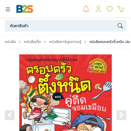
หนังสือ
หนังสือเด็ก
หนังสือการ์ตูนความรู้
หนังสือครอบครัวตึ๋งหนืด เล่ม
Previous slide
Ne