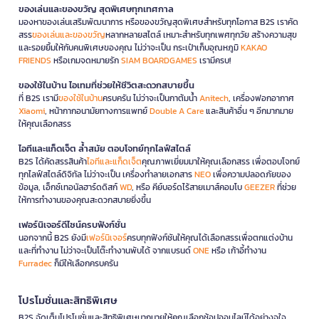
ของเล่นและของขวัญ สุดพิเศษทุกเทศกาล
มองหาของเล่นเสริมพัฒนาการ หรือของขวัญสุดพิเศษสำหรับทุกโอกาส B2S เราคัด
สรร
ของเล่นและของขวัญ
หลากหลายสไตล์ เหมาะสำหรับทุกเพศทุกวัย สร้างความสุข
และรอยยิ้มให้กับคนพิเศษของคุณ ไม่ว่าจะเป็น กระเป๋าเก็บอุณหภูมิ
KAKAO
FRIENDS
หรือเกมจดหมายรัก
SIAM BOARDGAMES
เรามีครบ!
ของใช้ในบ้าน ไอเทมที่ช่วยให้ชีวิตสะดวกสบายขึ้น
ที่ B2S เรามี
ของใช้ในบ้าน
ครบครัน ไม่ว่าจะเป็นกาต้มน้ำ
Anitech
, เครื่องฟอกอากาศ
Xiaomi
, หน้ากากอนามัยทางการแพทย์
Double A Care
และสินค้าอื่น ๆ อีกมากมาย
ให้คุณเลือกสรร
ไอทีและแก็ดเจ็ต ล้ำสมัย ตอบโจทย์ทุกไลฟ์สไตล์
B2S ได้คัดสรรสินค้า
ไอทีและแก็ดเจ็ต
คุณภาพเยี่ยมมาให้คุณเลือกสรร เพื่อตอบโจทย์
ทุกไลฟ์สไตล์ดิจิทัล ไม่ว่าจะเป็น เครื่องทำลายเอกสาร
NEO
เพื่อความปลอดภัยของ
ข้อมูล, เอ็กซ์เทอนัลฮาร์ดดิสก์
WD
, หรือ คีย์บอร์ดไร้สายเมาส์คอมโบ
GEEZER
ที่ช่วย
ให้การทำงานของคุณสะดวกสบายยิ่งขึ้น
เฟอร์นิเจอร์ดีไซน์ครบฟังก์ชั่น
นอกจากนี้ B2S ยังมี
เฟอร์นิเจอร์
ครบทุกฟังก์ชันให้คุณได้เลือกสรรเพื่อตกแต่งบ้าน
และที่ทำงาน ไม่ว่าจะเป็นโต๊ะทำงานพับได้ จากแบรนด์
ONE
หรือ เก้าอี้ทำงาน
Furradec
ก็มีให้เลือกครบครัน
โปรโมชั่นและสิทธิพิเศษ
B2S จัดเต็มโปรโมชั่นและสิทธิพิเศษมากมายให้คุณเลือกช้อปออนไลน์ได้อย่างจุใจ