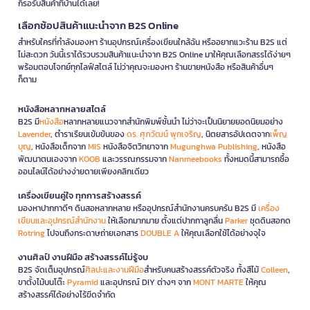
ก็รอรับสินค้าที่บ้านได้เลย!
เลือกช้อปสินค้าแนะนำจาก B2S Online
สำหรับใครที่กำลังมองหา ร้านอุปกรณ์เครื่องเขียนใกล้ฉัน หรืออยากแวะร้าน B2S แต่
ไม่สะดวก วันนี้เราได้รวบรวมสินค้าแนะนำจาก B2S Online มาให้คุณเลือกสรรได้ง่ายๆ
พร้อมตอบโจทย์ทุกไลฟ์สไตล์ ไม่ว่าคุณจะมองหา ร้านขายหนังสือ หรือสินค้าอื่นๆ
ก็ตาม
หนังสือหลากหลายสไตล์
B2S มี
หนังสือ
หลากหลายแนวจากสำนักพิมพ์ชั้นนำ ไม่ว่าจะเป็นนิยายยอดนิยมอย่าง
Lavender
, ตำราเรียนเข้มข้นของ
ดร. ศุภวัฒน์ พุกเจริญ
, นิตยสารอัปเดตจาก
เพ็ญ
บุญ
, หนังสือเด็กจาก
MIS
หนังสือจิตวิทยาจาก
Mugunghwa Publishing
, หนังสือ
พัฒนาตนเองจาก
KOOB
และวรรณกรรมจาก
Nanmeebooks
ทั้งหมดนี้สามารถซื้อ
ออนไลน์ได้อย่างง่ายดายเพียงคลิกเดียว
เครื่องเขียนคู่ใจ ทุกการสร้างสรรค์
มองหาปากกาดีๆ ดินสอหลากหลาย หรืออุปกรณ์สำนักงานครบครัน B2S มี
เครื่อง
เขียนและอุปกรณ์สำนักงาน
ให้เลือกมากมาย ตั้งแต่ปากกาลูกลื่น
Parker
ชุดดินสอกด
Rotring
ไปจนถึงกระดาษถ่ายเอกสาร
DOUBLE A
ให้คุณเลือกใช้ได้อย่างจุใจ
งานศิลป์ งานฝีมือ สร้างสรรค์ไม่รู้จบ
B2S จัดเต็มอุปกรณ์
ศิลปะและงานฝีมือ
สำหรับคนสร้างสรรค์ตัวจริง ทั้งสีไม้
Colleen
,
ขาตั้งไม้บนโต๊ะ
Pyramid
และอุปกรณ์ DIY ต่างๆ จาก
MONT MARTE
ให้คุณ
สร้างสรรค์ได้อย่างไร้ขีดจำกัด