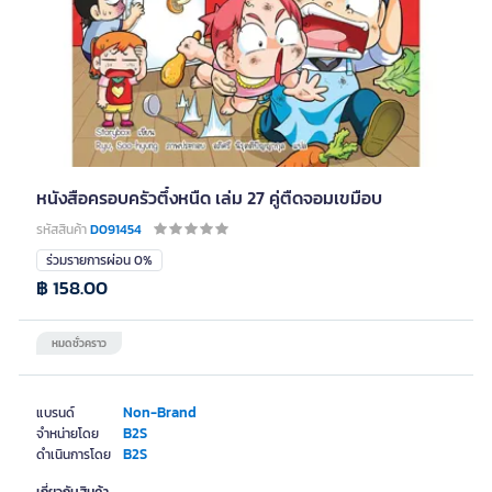
หนังสือครอบครัวตึ๋งหนืด เล่ม 27 คู่ตืดจอมเขมือบ
รหัสสินค้า
D091454
ร่วมรายการผ่อน 0%
฿ 158.00
หมดชั่วคราว
Non-Brand
แบรนด์
B2S
จำหน่ายโดย
B2S
ดำเนินการโดย