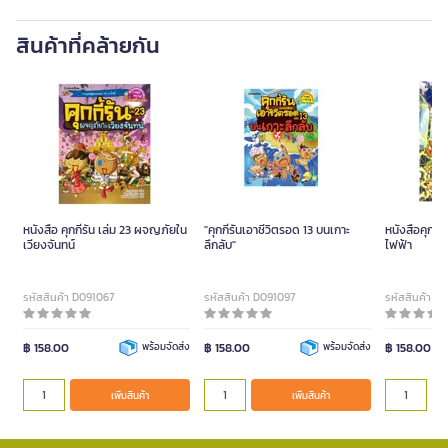
สินค้าที่คล้ายกัน
หนังสือ คุกกี้รัน เล่ม 23 ผจญภัยใน
"คุกกี้รันเอาชีวิตรอด 13 บนเกาะ
หนังสือคุกกี้
เวียงจันทน์
ลึกลับ"
ไฟฟ้า
รหัสสินค้า D091067
รหัสสินค้า D091097
รหัสสินค้า D
฿ 158.00
พร้อมจัดส่ง
฿ 158.00
พร้อมจัดส่ง
฿ 158.00
เพิ่มสินค้า
เพิ่มสินค้า