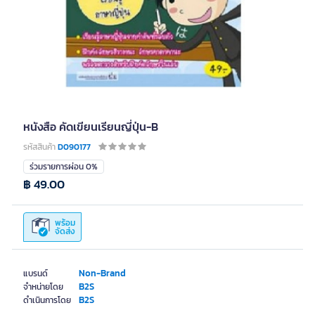
หนังสือ คัดเขียนเรียนญี่ปุ่น-B
รหัสสินค้า
D090177
ร่วมรายการผ่อน 0%
฿ 49.00
พร้อม
จัดส่ง
Non-Brand
แบรนด์
B2S
จำหน่ายโดย
B2S
ดำเนินการโดย