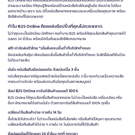
B2S Online คือร้านหนังสือและเครื่องเขียนออนไลน์ที่ครบครัน ตอบโจทย์คนรักการ
อ่านและงานเขียน ให้คุณรู้สึกเหมือนมีร้านหนังสือใกล้ฉันอยู่ในมือ ช้อปง่าย ไม่ต้อง
ออกจากบ้าน เพราะ b2s มีทั้งหนังสือหลากหลายแนวและเครื่องเขียนคุณภาพ พร้อม
สิทธิพิเศษที่ไม่ควรพลาด!
ทำไม B2S Online คือแหล่งช้อปปิ้งที่คุณไม่ควรพลาด
ไม่ว่าคุณจะเป็นนักเรียน นักศึกษา คนทำงาน B2S พร้อมให้คุณเลือกสินค้าคุณภาพได้
ตลอด 24 ชั่วโมง พร้อมโปรโมชั่นและสิทธิพิเศษมากมาย
ฟรี! ค่าจัดส่งทั่วไทย *เมื่อสั่งครบขั้นต่ำที่บริษัทกำหนด
ช้อปเพลินเกินคุ้ม! เพียงมียอดสั่งซื้อสินค้าขั้นต่ำที่บริษัทกำหนด รับสิทธิ์ส่งฟรีถึงบ้าน
ไม่ต้องจ่ายเพิ่ม
มั่นใจ หนังสือถึงมือปลอดภัย ด้วยบับเบิ้ล 3 ชั้น
หนังสือทุกเล่มจากบีทูเอสห่อด้วยบับเบิ้ลหนาแน่นถึง 3 ชั้น หมดกังวลเรื่องความเสีย
หายระหว่างจัดส่ง พร้อมส่งตรงถึงมือคุณในสภาพสมบูรณ์
ช้อป B2S Online การันตีสินค้าของแท้ 100%
B2S Online ให้คุณเลือกซื้อสินค้าหลากหลาย ไม่ว่าจะเป็นหนังสือ เครื่องเขียน หรือ
อื่นๆ อีกมากมายได้อย่างมั่นใจ ด้วยการการันตีสินค้าของแท้ 100% ทุกชิ้น
เปลี่ยน/คืนสินค้าง่าย ภายใน 14 วัน
ซื้อไปแล้วไม่ตรงใจ? ไม่ว่าจะเป็นหนังสือที่เลือกผิด หรือสินค้ามีปัญหา คุณสามารถ
เปลี่ยนหรือคืนสินค้าได้ง่าย ๆ ภายใน 14 วันนับจากวันที่ได้รับสินค้า
ช้อปออนไลน์ได้ตลอด 24 ชั่วโมง ทุกที่ ทุกเวลา