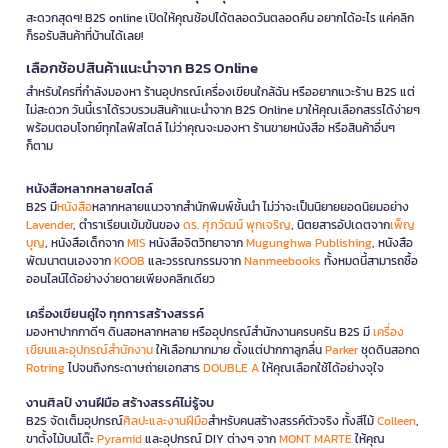
สะดวกสุดๆ! B2S online เปิดให้คุณช้อปได้ตลอดวันตลอดคืน อยากได้อะไร แค่คลิก
ก็รอรับสินค้าที่บ้านได้เลย!
เลือกช้อปสินค้าแนะนำจาก B2S Online
สำหรับใครที่กำลังมองหา ร้านอุปกรณ์เครื่องเขียนใกล้ฉัน หรืออยากแวะร้าน B2S แต่
ไม่สะดวก วันนี้เราได้รวบรวมสินค้าแนะนำจาก B2S Online มาให้คุณเลือกสรรได้ง่ายๆ
พร้อมตอบโจทย์ทุกไลฟ์สไตล์ ไม่ว่าคุณจะมองหา ร้านขายหนังสือ หรือสินค้าอื่นๆ
ก็ตาม
หนังสือหลากหลายสไตล์
B2S มี
หนังสือ
หลากหลายแนวจากสำนักพิมพ์ชั้นนำ ไม่ว่าจะเป็นนิยายยอดนิยมอย่าง
Lavender
, ตำราเรียนเข้มข้นของ
ดร. ศุภวัฒน์ พุกเจริญ
, นิตยสารอัปเดตจาก
เพ็ญ
บุญ
, หนังสือเด็กจาก
MIS
หนังสือจิตวิทยาจาก
Mugunghwa Publishing
, หนังสือ
พัฒนาตนเองจาก
KOOB
และวรรณกรรมจาก
Nanmeebooks
ทั้งหมดนี้สามารถซื้อ
ออนไลน์ได้อย่างง่ายดายเพียงคลิกเดียว
เครื่องเขียนคู่ใจ ทุกการสร้างสรรค์
มองหาปากกาดีๆ ดินสอหลากหลาย หรืออุปกรณ์สำนักงานครบครัน B2S มี
เครื่อง
เขียนและอุปกรณ์สำนักงาน
ให้เลือกมากมาย ตั้งแต่ปากกาลูกลื่น
Parker
ชุดดินสอกด
Rotring
ไปจนถึงกระดาษถ่ายเอกสาร
DOUBLE A
ให้คุณเลือกใช้ได้อย่างจุใจ
งานศิลป์ งานฝีมือ สร้างสรรค์ไม่รู้จบ
B2S จัดเต็มอุปกรณ์
ศิลปะและงานฝีมือ
สำหรับคนสร้างสรรค์ตัวจริง ทั้งสีไม้
Colleen
,
ขาตั้งไม้บนโต๊ะ
Pyramid
และอุปกรณ์ DIY ต่างๆ จาก
MONT MARTE
ให้คุณ