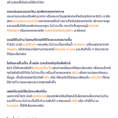
สร้างสรรค์ได้อย่างไร้ขีดจำกัด
ของเล่นและของขวัญ สุดพิเศษทุกเทศกาล
มองหาของเล่นเสริมพัฒนาการ หรือของขวัญสุดพิเศษสำหรับทุกโอกาส B2S เราคัด
สรร
ของเล่นและของขวัญ
หลากหลายสไตล์ เหมาะสำหรับทุกเพศทุกวัย สร้างความสุข
และรอยยิ้มให้กับคนพิเศษของคุณ ไม่ว่าจะเป็น กระเป๋าเก็บอุณหภูมิ
KAKAO
FRIENDS
หรือเกมจดหมายรัก
SIAM BOARDGAMES
เรามีครบ!
ของใช้ในบ้าน ไอเทมที่ช่วยให้ชีวิตสะดวกสบายขึ้น
ที่ B2S เรามี
ของใช้ในบ้าน
ครบครัน ไม่ว่าจะเป็นกาต้มน้ำ
Anitech
, เครื่องฟอกอากาศ
Xiaomi
, หน้ากากอนามัยทางการแพทย์
Double A Care
และสินค้าอื่น ๆ อีกมากมาย
ให้คุณเลือกสรร
ไอทีและแก็ดเจ็ต ล้ำสมัย ตอบโจทย์ทุกไลฟ์สไตล์
B2S ได้คัดสรรสินค้า
ไอทีและแก็ดเจ็ต
คุณภาพเยี่ยมมาให้คุณเลือกสรร เพื่อตอบโจทย์
ทุกไลฟ์สไตล์ดิจิทัล ไม่ว่าจะเป็น เครื่องทำลายเอกสาร
NEO
เพื่อความปลอดภัยของ
ข้อมูล, เอ็กซ์เทอนัลฮาร์ดดิสก์
WD
, หรือ คีย์บอร์ดไร้สายเมาส์คอมโบ
GEEZER
ที่ช่วย
ให้การทำงานของคุณสะดวกสบายยิ่งขึ้น
เฟอร์นิเจอร์ดีไซน์ครบฟังก์ชั่น
นอกจากนี้ B2S ยังมี
เฟอร์นิเจอร์
ครบทุกฟังก์ชันให้คุณได้เลือกสรรเพื่อตกแต่งบ้าน
และที่ทำงาน ไม่ว่าจะเป็นโต๊ะทำงานพับได้ จากแบรนด์
ONE
หรือ เก้าอี้ทำงาน
Furradec
ก็มีให้เลือกครบครัน