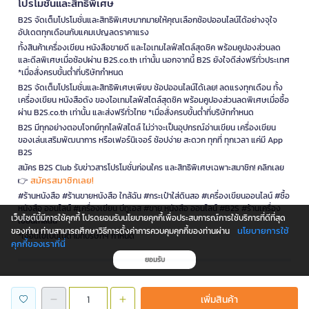
โปรโมชั่นและสิทธิพิเศษ
B2S จัดเต็มโปรโมชั่นและสิทธิพิเศษมากมายให้คุณเลือกช้อปออนไลน์ได้อย่างจุใจ
อัปเดตทุกเดือนกับแคมเปญลดราคาแรง
ทั้งสินค้าเครื่องเขียน หนังสือขายดี และไอเทมไลฟ์สไตล์สุดชิค พร้อมคูปองส่วนลด
และดีลพิเศษเมื่อช้อปผ่าน B2S.co.th เท่านั้น นอกจากนี้ B2S ยังใจดีส่งฟรีทั่วประเทศ
*เมื่อสั่งครบขั้นต่ำที่บริษัทกำหนด
B2S จัดเต็มโปรโมชั่นและสิทธิพิเศษเพียบ ช้อปออนไลน์ได้เลย! ลดแรงทุกเดือน ทั้ง
เครื่องเขียน หนังสือดัง ของไอเทมไลฟ์สไตล์สุดชิค พร้อมคูปองส่วนลดพิเศษเมื่อซื้อ
ผ่าน B2S.co.th เท่านั้น และส่งฟรีทั่วไทย *เมื่อสั่งครบขั้นต่ำที่บริษัทกำหนด
B2S มีทุกอย่างตอบโจทย์ทุกไลฟ์สไตล์ ไม่ว่าจะเป็นอุปกรณ์อ่านเขียน เครื่องเขียน
ของเล่นเสริมพัฒนาการ หรือเฟอร์นิเจอร์ ช้อปง่าย สะดวก ทุกที่ ทุกเวลา แค่มี App
B2S
สมัคร B2S Club รับข่าวสารโปรโมชั่นก่อนใคร และสิทธิพิเศษเฉพาะสมาชิก! คลิกเลย
สมัครสมาชิกเลย!
👉
#ร้านหนังสือ #ร้านขายหนังสือ ใกล้ฉัน #กระเป๋าใส่ดินสอ #เครื่องเขียนออนไลน์ #ซื้อ
หนังสือ ออนไลน์ #เครื่องเขียน บีทูเอส #ขาย หนังสือ ออนไลน์ #B2S #ร้านเครื่อง
เว็บไซต์นี้มีการใช้คุกกี้ โปรดยอมรับนโยบายคุกกี้เพื่อประสบการณ์การใช้บริการที่ดีที่สุด
เขียนใกล้ฉัน
นโยบายการใช้
ของท่าน ท่านสามารถศึกษาวิธีการตั้งค่าการควบคุมคุกกี้ของท่านผ่าน
*เงื่อนไขเป็นไปตามที่บริษัทฯ กำหนด
คุกกี้ของเราที่นี่
ยอมรับ
is a company operating under
เพิ่มสินค้า