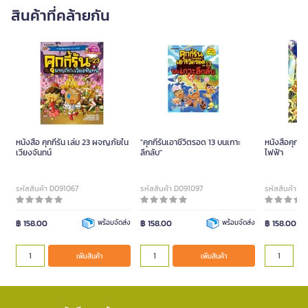
สินค้าที่คล้ายกัน
หนังสือ คุกกี้รัน เล่ม 23 ผจญภัยใน
"คุกกี้รันเอาชีวิตรอด 13 บนเกาะ
หนังสือคุกกี้
เวียงจันทน์
ลึกลับ"
ไฟฟ้า
รหัสสินค้า D091067
รหัสสินค้า D091097
รหัสสินค้า D
฿ 158.00
พร้อมจัดส่ง
฿ 158.00
พร้อมจัดส่ง
฿ 158.00
เพิ่มสินค้า
เพิ่มสินค้า