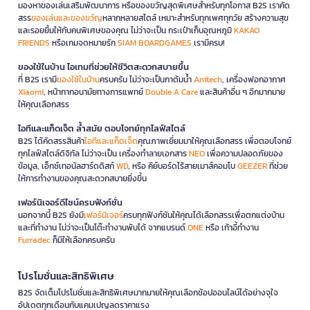
มองหาของเล่นเสริมพัฒนาการ หรือของขวัญสุดพิเศษสำหรับทุกโอกาส B2S เราคัด
สรร
ของเล่นและของขวัญ
หลากหลายสไตล์ เหมาะสำหรับทุกเพศทุกวัย สร้างความสุข
และรอยยิ้มให้กับคนพิเศษของคุณ ไม่ว่าจะเป็น กระเป๋าเก็บอุณหภูมิ
KAKAO
FRIENDS
หรือเกมจดหมายรัก
SIAM BOARDGAMES
เรามีครบ!
ของใช้ในบ้าน ไอเทมที่ช่วยให้ชีวิตสะดวกสบายขึ้น
ที่ B2S เรามี
ของใช้ในบ้าน
ครบครัน ไม่ว่าจะเป็นกาต้มน้ำ
Anitech
, เครื่องฟอกอากาศ
Xiaomi
, หน้ากากอนามัยทางการแพทย์
Double A Care
และสินค้าอื่น ๆ อีกมากมาย
ให้คุณเลือกสรร
ไอทีและแก็ดเจ็ต ล้ำสมัย ตอบโจทย์ทุกไลฟ์สไตล์
B2S ได้คัดสรรสินค้า
ไอทีและแก็ดเจ็ต
คุณภาพเยี่ยมมาให้คุณเลือกสรร เพื่อตอบโจทย์
ทุกไลฟ์สไตล์ดิจิทัล ไม่ว่าจะเป็น เครื่องทำลายเอกสาร
NEO
เพื่อความปลอดภัยของ
ข้อมูล, เอ็กซ์เทอนัลฮาร์ดดิสก์
WD
, หรือ คีย์บอร์ดไร้สายเมาส์คอมโบ
GEEZER
ที่ช่วย
ให้การทำงานของคุณสะดวกสบายยิ่งขึ้น
เฟอร์นิเจอร์ดีไซน์ครบฟังก์ชั่น
นอกจากนี้ B2S ยังมี
เฟอร์นิเจอร์
ครบทุกฟังก์ชันให้คุณได้เลือกสรรเพื่อตกแต่งบ้าน
และที่ทำงาน ไม่ว่าจะเป็นโต๊ะทำงานพับได้ จากแบรนด์
ONE
หรือ เก้าอี้ทำงาน
Furradec
ก็มีให้เลือกครบครัน
โปรโมชั่นและสิทธิพิเศษ
B2S จัดเต็มโปรโมชั่นและสิทธิพิเศษมากมายให้คุณเลือกช้อปออนไลน์ได้อย่างจุใจ
อัปเดตทุกเดือนกับแคมเปญลดราคาแรง