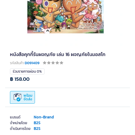
หนังสือคุกกี้รันผจญภัย เล่ม 16 ผจญภัยในมอสโก
รหัสสินค้า
D091409
ร่วมรายการผ่อน 0%
฿ 158.00
พร้อม
จัดส่ง
Non-Brand
แบรนด์
B2S
จำหน่ายโดย
B2S
ดำเนินการโดย