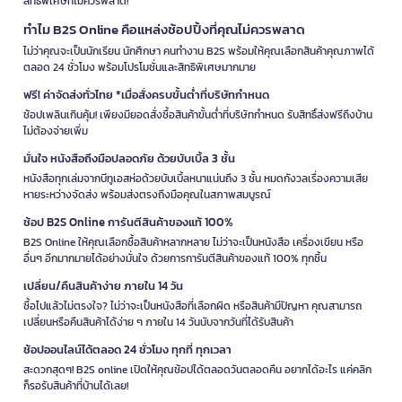
สิทธิพิเศษที่ไม่ควรพลาด!
ทำไม B2S Online คือแหล่งช้อปปิ้งที่คุณไม่ควรพลาด
ไม่ว่าคุณจะเป็นนักเรียน นักศึกษา คนทำงาน B2S พร้อมให้คุณเลือกสินค้าคุณภาพได้
ตลอด 24 ชั่วโมง พร้อมโปรโมชั่นและสิทธิพิเศษมากมาย
ฟรี! ค่าจัดส่งทั่วไทย *เมื่อสั่งครบขั้นต่ำที่บริษัทกำหนด
ช้อปเพลินเกินคุ้ม! เพียงมียอดสั่งซื้อสินค้าขั้นต่ำที่บริษัทกำหนด รับสิทธิ์ส่งฟรีถึงบ้าน
ไม่ต้องจ่ายเพิ่ม
มั่นใจ หนังสือถึงมือปลอดภัย ด้วยบับเบิ้ล 3 ชั้น
หนังสือทุกเล่มจากบีทูเอสห่อด้วยบับเบิ้ลหนาแน่นถึง 3 ชั้น หมดกังวลเรื่องความเสีย
หายระหว่างจัดส่ง พร้อมส่งตรงถึงมือคุณในสภาพสมบูรณ์
ช้อป B2S Online การันตีสินค้าของแท้ 100%
B2S Online ให้คุณเลือกซื้อสินค้าหลากหลาย ไม่ว่าจะเป็นหนังสือ เครื่องเขียน หรือ
อื่นๆ อีกมากมายได้อย่างมั่นใจ ด้วยการการันตีสินค้าของแท้ 100% ทุกชิ้น
เปลี่ยน/คืนสินค้าง่าย ภายใน 14 วัน
ซื้อไปแล้วไม่ตรงใจ? ไม่ว่าจะเป็นหนังสือที่เลือกผิด หรือสินค้ามีปัญหา คุณสามารถ
เปลี่ยนหรือคืนสินค้าได้ง่าย ๆ ภายใน 14 วันนับจากวันที่ได้รับสินค้า
ช้อปออนไลน์ได้ตลอด 24 ชั่วโมง ทุกที่ ทุกเวลา
สะดวกสุดๆ! B2S online เปิดให้คุณช้อปได้ตลอดวันตลอดคืน อยากได้อะไร แค่คลิก
ก็รอรับสินค้าที่บ้านได้เลย!