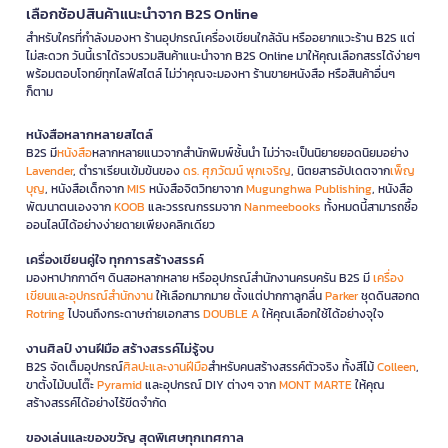
เลือกช้อปสินค้าแนะนำจาก B2S Online
สำหรับใครที่กำลังมองหา ร้านอุปกรณ์เครื่องเขียนใกล้ฉัน หรืออยากแวะร้าน B2S แต่
ไม่สะดวก วันนี้เราได้รวบรวมสินค้าแนะนำจาก B2S Online มาให้คุณเลือกสรรได้ง่ายๆ
พร้อมตอบโจทย์ทุกไลฟ์สไตล์ ไม่ว่าคุณจะมองหา ร้านขายหนังสือ หรือสินค้าอื่นๆ
ก็ตาม
หนังสือหลากหลายสไตล์
B2S มี
หนังสือ
หลากหลายแนวจากสำนักพิมพ์ชั้นนำ ไม่ว่าจะเป็นนิยายยอดนิยมอย่าง
Lavender
, ตำราเรียนเข้มข้นของ
ดร. ศุภวัฒน์ พุกเจริญ
, นิตยสารอัปเดตจาก
เพ็ญ
บุญ
, หนังสือเด็กจาก
MIS
หนังสือจิตวิทยาจาก
Mugunghwa Publishing
, หนังสือ
พัฒนาตนเองจาก
KOOB
และวรรณกรรมจาก
Nanmeebooks
ทั้งหมดนี้สามารถซื้อ
ออนไลน์ได้อย่างง่ายดายเพียงคลิกเดียว
เครื่องเขียนคู่ใจ ทุกการสร้างสรรค์
มองหาปากกาดีๆ ดินสอหลากหลาย หรืออุปกรณ์สำนักงานครบครัน B2S มี
เครื่อง
เขียนและอุปกรณ์สำนักงาน
ให้เลือกมากมาย ตั้งแต่ปากกาลูกลื่น
Parker
ชุดดินสอกด
Rotring
ไปจนถึงกระดาษถ่ายเอกสาร
DOUBLE A
ให้คุณเลือกใช้ได้อย่างจุใจ
งานศิลป์ งานฝีมือ สร้างสรรค์ไม่รู้จบ
B2S จัดเต็มอุปกรณ์
ศิลปะและงานฝีมือ
สำหรับคนสร้างสรรค์ตัวจริง ทั้งสีไม้
Colleen
,
ขาตั้งไม้บนโต๊ะ
Pyramid
และอุปกรณ์ DIY ต่างๆ จาก
MONT MARTE
ให้คุณ
สร้างสรรค์ได้อย่างไร้ขีดจำกัด
ของเล่นและของขวัญ สุดพิเศษทุกเทศกาล