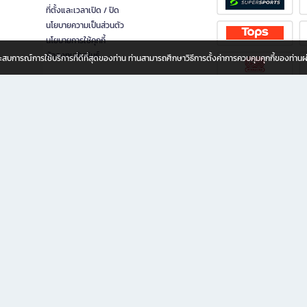
ที่ตั้งและเวลาเปิด / ปิด
นโยบายความเป็นส่วนตัว
นโยบายการใช้คุกกี้
นักลงทุนสัมพันธ์
อประสบการณ์การใช้บริการที่ดีที่สุดของท่าน ท่านสามารถศึกษาวิธีการตั้งค่าการควบคุมคุกกี้ของท่าน
ทุกวัย
ขียน ให้คุณรู้สึกเหมือนมีร้านหนังสือใกล้ฉันอยู่ในมือ ช้อปง่าย ไม่ต้องออกจากบ้าน เพราะ b2
 ชั่วโมง พร้อมโปรโมชั่นและสิทธิพิเศษมากมาย