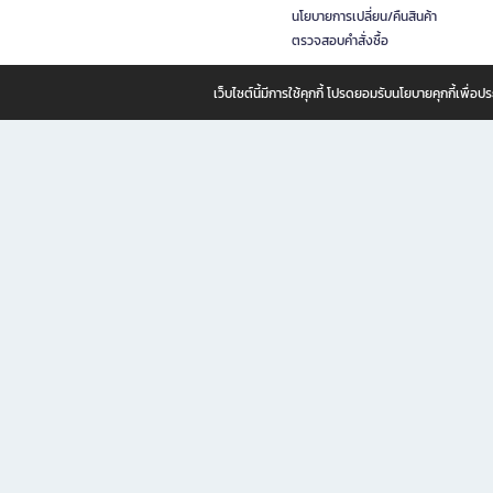
นโยบายการเปลี่ยน/คืนสินค้า
ตรวจสอบคำสั่งซื้อ
เว็บไซต์นี้มีการใช้คุกกี้ โปรดยอมรับนโยบายคุกกี้เพื่
B2S ธุรกิจในเครือ เซ็นทรัล รีเทล คอร์ปอเรชั่น จำกัด (มหาชน)
B2S Online แหล่งรวมหนังสือ เครื่องเขียน และแรงบันดาลใจสำหรับ
B2S Online คือร้านหนังสือและเครื่องเขียนออนไลน์ที่ครบครัน ตอบโจทย์คนรักการอ่านและงานเ
ทำไม B2S Online คือแหล่งช้อปปิ้งที่คุณไม่ควรพลาด
ไม่ว่าคุณจะเป็นนักเรียน นักศึกษา คนทำงาน B2S พร้อมให้คุณเลือกสินค้าคุณภาพได้ตลอด 24