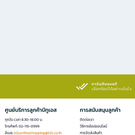
การันตีของแท้
เลือกช้อปได้อย่างมั่นใจ​
ศูนย์บริการลูกค้าบีทูเอส
การสนับสนุนลูกค้า
ทุกวัน เวลา 8.30-18.00 น.
ติดต่อเรา
โทรศัพท์: 02-115-0999
วิธีการช้อปออนไลน์
อีเมล:
b2sonlineshopping@b2s.co.th
การจัดส่งสินค้า