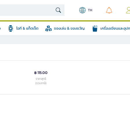
TH
อ
ไอที & แก็ตเจ็ต
ของเล่น & ของขวัญ
เครื่องเขียนและอุ
฿ 115.00
ราคาสุทธิ
(รวมภาษี)