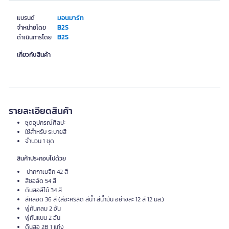
มอนมาร์ท
แบรนด์
B2S
จำหน่ายโดย
B2S
ดำเนินการโดย
เกี่ยวกับสินค้า
รายละเอียดสินค้า
ชุดอุปกรณ์ศิลปะ
ใช้สำหรับ ระบายสี
จำนวน 1 ชุด
สินค้าประกอบไปด้วย
ปากกาเมจิก 42 สี
สีชอล์ด 54 สี
ดินสอสีไม้ 34 สี
สีหลอด 36 สี (สีอะคริลิด สีน้ำ สีน้ำมัน อย่างละ 12 สี 12 มล.)
พู่กันกลม 2 อัน
พู่กันแบน 2 อัน
ดินสอ 2B 1 แท่ง