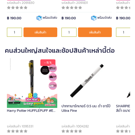
รหัสสินค้า 2091830
รหัสสินค้า 2091831
รหัสสินค้า 2
฿ 190.00
฿ 190.00
฿ 190.00
พร้อมจัดส่ง
พร้อมจัดส่ง
เพิ่มสินค้า
เพิ่มสินค้า
คนส่วนใหญ่สนใจและช้อปสินค้าเหล่านี้ต่อ
- 15 %
LAMY ปากกาหมึกซึม รุ่น Safari
ปากกามาร์กเกอร์ 0.5 มม. ดำ ชาร์ปี้
SHARPIE FIN
Harry Potter HUFFLEPUFF #EF
Ultra Fine
สีดำ ขนาด 1.0
ขนาดหัว 0.38 มม.
รหัสสินค้า 1095331
รหัสสินค้า 1004282
รหัสสินค้า 1