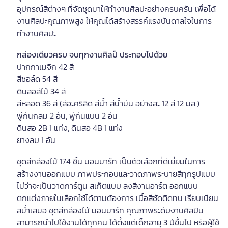
อุปกรณ์สีต่างๆ ที่จัดชุดมาให้ทำงานศิลปะอย่างครบครัน เพื่อได้
งานศิลปะคุณภาพสูง ให้คุณได้สร้างสรรค์แรงบันดาลใจในการ
ทำงานศิลปะ
กล่องเดียวครบ จบทุกงานศิลป์
ประกอบไปด้วย
ปากกาเมจิก 42 สี
สีชอล์ด 54 สี
ดินสอสีไม้ 34 สี
สีหลอด 36 สี (สีอะคริลิด สีน้ำ สีน้ำมัน อย่างละ 12 สี 12 มล.)
พู่กันกลม 2 อัน, พู่กันแบน 2 อัน
ดินสอ 2B 1 แท่ง, ดินสอ 4B 1 แท่ง
ยางลบ 1 อัน
ชุดสีกล่องไม้ 174 ชิ้น มอนมาร์ท เป็นตัวเลือกที่ดีเยี่ยมในการ
สร้างงานออกแบบ ภาพประกอบและวาดภาพระบายสีทุกรูปแบบ
ไม่ว่าจะเป็นวาดการ์ตูน สเก็ตแบบ ลงสีงานอาร์ต ออกแบบ
ตกแต่งภายในเลือกใช้ได้ตามต้องการ เนื้อสีชัดติดทน เรียบเนียน
สม่ำเสมอ ชุดสีกล่องไม้ มอนมาร์ท คุณภาพระดับงานศิลปิน
สามารถนำไปใช้งานได้ทุกคน ได้ตั้งแต่เด็กอายุ 3 ปีขึ้นไป หรือผู้ใช้