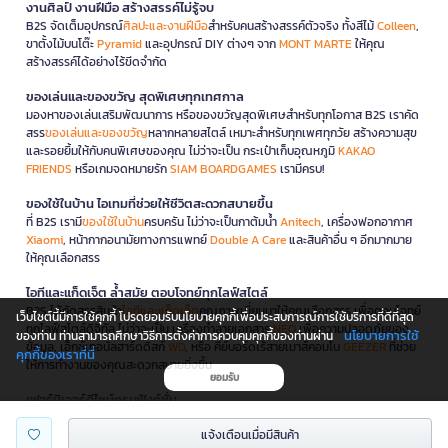
งานศิลป์ งานฝีมือ สร้างสรรค์ไม่รู้จบ
B2S จัดเต็มอุปกรณ์
ศิลปะและงานฝีมือ
สำหรับคนสร้างสรรค์ตัวจริง ทั้งสีไม้
Colleen
,
ขาตั้งไม้บนโต๊ะ
Pyramid
และอุปกรณ์ DIY ต่างๆ จาก
MONT MARTE
ให้คุณ
สร้างสรรค์ได้อย่างไร้ขีดจำกัด
ของเล่นและของขวัญ สุดพิเศษทุกเทศกาล
มองหาของเล่นเสริมพัฒนาการ หรือของขวัญสุดพิเศษสำหรับทุกโอกาส B2S เราคัด
สรร
ของเล่นและของขวัญ
หลากหลายสไตล์ เหมาะสำหรับทุกเพศทุกวัย สร้างความสุข
และรอยยิ้มให้กับคนพิเศษของคุณ ไม่ว่าจะเป็น กระเป๋าเก็บอุณหภูมิ
KAKAO
FRIENDS
หรือเกมจดหมายรัก
SIAM BOARDGAMES
เรามีครบ!
ของใช้ในบ้าน ไอเทมที่ช่วยให้ชีวิตสะดวกสบายขึ้น
ที่ B2S เรามี
ของใช้ในบ้าน
ครบครัน ไม่ว่าจะเป็นกาต้มน้ำ
Anitech
, เครื่องฟอกอากาศ
Xiaomi
, หน้ากากอนามัยทางการแพทย์
Double A Care
และสินค้าอื่น ๆ อีกมากมาย
ให้คุณเลือกสรร
ไอทีและแก็ดเจ็ต ล้ำสมัย ตอบโจทย์ทุกไลฟ์สไตล์
B2S ได้คัดสรรสินค้า
ไอทีและแก็ดเจ็ต
คุณภาพเยี่ยมมาให้คุณเลือกสรร เพื่อตอบโจทย์
เว็บไซต์นี้มีการใช้คุกกี้ โปรดยอมรับนโยบายคุกกี้เพื่อประสบการณ์การใช้บริการที่ดีที่สุด
ทุกไลฟ์สไตล์ดิจิทัล ไม่ว่าจะเป็น เครื่องทำลายเอกสาร
NEO
เพื่อความปลอดภัยของ
นโยบายการใช้
ของท่าน ท่านสามารถศึกษาวิธีการตั้งค่าการควบคุมคุกกี้ของท่านผ่าน
ข้อมูล, เอ็กซ์เทอนัลฮาร์ดดิสก์
WD
, หรือ คีย์บอร์ดไร้สายเมาส์คอมโบ
GEEZER
ที่ช่วย
คุกกี้ของเราที่นี่
ให้การทำงานของคุณสะดวกสบายยิ่งขึ้น
ยอมรับ
เฟอร์นิเจอร์ดีไซน์ครบฟังก์ชั่น
นอกจากนี้ B2S ยังมี
เฟอร์นิเจอร์
ครบทุกฟังก์ชันให้คุณได้เลือกสรรเพื่อตกแต่งบ้าน
แจ้งเตือนเมื่อมีสินค้า
และที่ทำงาน ไม่ว่าจะเป็นโต๊ะทำงานพับได้ จากแบรนด์
ONE
หรือ เก้าอี้ทำงาน