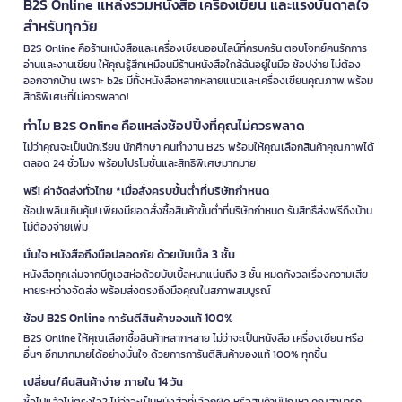
B2S Online แหล่งรวมหนังสือ เครื่องเขียน และแรงบันดาลใจ
สำหรับทุกวัย
B2S Online คือร้านหนังสือและเครื่องเขียนออนไลน์ที่ครบครัน ตอบโจทย์คนรักการ
อ่านและงานเขียน ให้คุณรู้สึกเหมือนมีร้านหนังสือใกล้ฉันอยู่ในมือ ช้อปง่าย ไม่ต้อง
ออกจากบ้าน เพราะ b2s มีทั้งหนังสือหลากหลายแนวและเครื่องเขียนคุณภาพ พร้อม
สิทธิพิเศษที่ไม่ควรพลาด!
ทำไม B2S Online คือแหล่งช้อปปิ้งที่คุณไม่ควรพลาด
ไม่ว่าคุณจะเป็นนักเรียน นักศึกษา คนทำงาน B2S พร้อมให้คุณเลือกสินค้าคุณภาพได้
ตลอด 24 ชั่วโมง พร้อมโปรโมชั่นและสิทธิพิเศษมากมาย
ฟรี! ค่าจัดส่งทั่วไทย *เมื่อสั่งครบขั้นต่ำที่บริษัทกำหนด
ช้อปเพลินเกินคุ้ม! เพียงมียอดสั่งซื้อสินค้าขั้นต่ำที่บริษัทกำหนด รับสิทธิ์ส่งฟรีถึงบ้าน
ไม่ต้องจ่ายเพิ่ม
มั่นใจ หนังสือถึงมือปลอดภัย ด้วยบับเบิ้ล 3 ชั้น
หนังสือทุกเล่มจากบีทูเอสห่อด้วยบับเบิ้ลหนาแน่นถึง 3 ชั้น หมดกังวลเรื่องความเสีย
หายระหว่างจัดส่ง พร้อมส่งตรงถึงมือคุณในสภาพสมบูรณ์
ช้อป B2S Online การันตีสินค้าของแท้ 100%
B2S Online ให้คุณเลือกซื้อสินค้าหลากหลาย ไม่ว่าจะเป็นหนังสือ เครื่องเขียน หรือ
อื่นๆ อีกมากมายได้อย่างมั่นใจ ด้วยการการันตีสินค้าของแท้ 100% ทุกชิ้น
เปลี่ยน/คืนสินค้าง่าย ภายใน 14 วัน
ซื้อไปแล้วไม่ตรงใจ? ไม่ว่าจะเป็นหนังสือที่เลือกผิด หรือสินค้ามีปัญหา คุณสามารถ