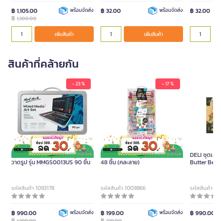
฿ 1,105.00
พร้อมจัดส่ง
฿ 32.00
พร้อมจัดส่ง
฿ 32.00
฿
1,300.00
เพิ่มสินค้า
เพิ่มสินค้า
สินค้าที่คล้ายกัน
- 23 %
- 17 %
MONT MARTE ชุดกระเป๋าอุปกรณ์
MONT MARTE ชุดดินสอยางลบ
DELI ชุดเครื
วาดรูป รุ่น MMGS0013US 90 ชิ้น
48 ชิ้น (คละลาย)
Butter Bear
รหัสสินค้า 1093178
รหัสสินค้า 1009866
รหัสสินค้า 1
฿ 990.00
พร้อมจัดส่ง
฿ 199.00
พร้อมจัดส่ง
฿ 990.00
฿
฿
1,290.00
239.00