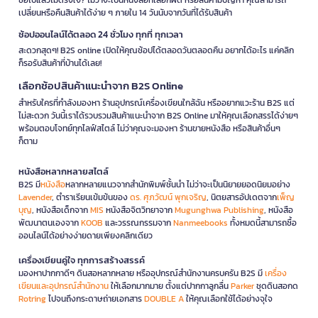
เปลี่ยนหรือคืนสินค้าได้ง่าย ๆ ภายใน 14 วันนับจากวันที่ได้รับสินค้า
ช้อปออนไลน์ได้ตลอด 24 ชั่วโมง ทุกที่ ทุกเวลา
สะดวกสุดๆ! B2S online เปิดให้คุณช้อปได้ตลอดวันตลอดคืน อยากได้อะไร แค่คลิก
ก็รอรับสินค้าที่บ้านได้เลย!
เลือกช้อปสินค้าแนะนำจาก B2S Online
สำหรับใครที่กำลังมองหา ร้านอุปกรณ์เครื่องเขียนใกล้ฉัน หรืออยากแวะร้าน B2S แต่
ไม่สะดวก วันนี้เราได้รวบรวมสินค้าแนะนำจาก B2S Online มาให้คุณเลือกสรรได้ง่ายๆ
พร้อมตอบโจทย์ทุกไลฟ์สไตล์ ไม่ว่าคุณจะมองหา ร้านขายหนังสือ หรือสินค้าอื่นๆ
ก็ตาม
หนังสือหลากหลายสไตล์
B2S มี
หนังสือ
หลากหลายแนวจากสำนักพิมพ์ชั้นนำ ไม่ว่าจะเป็นนิยายยอดนิยมอย่าง
Lavender
, ตำราเรียนเข้มข้นของ
ดร. ศุภวัฒน์ พุกเจริญ
, นิตยสารอัปเดตจาก
เพ็ญ
บุญ
, หนังสือเด็กจาก
MIS
หนังสือจิตวิทยาจาก
Mugunghwa Publishing
, หนังสือ
พัฒนาตนเองจาก
KOOB
และวรรณกรรมจาก
Nanmeebooks
ทั้งหมดนี้สามารถซื้อ
ออนไลน์ได้อย่างง่ายดายเพียงคลิกเดียว
เครื่องเขียนคู่ใจ ทุกการสร้างสรรค์
มองหาปากกาดีๆ ดินสอหลากหลาย หรืออุปกรณ์สำนักงานครบครัน B2S มี
เครื่อง
เขียนและอุปกรณ์สำนักงาน
ให้เลือกมากมาย ตั้งแต่ปากกาลูกลื่น
Parker
ชุดดินสอกด
Rotring
ไปจนถึงกระดาษถ่ายเอกสาร
DOUBLE A
ให้คุณเลือกใช้ได้อย่างจุใจ