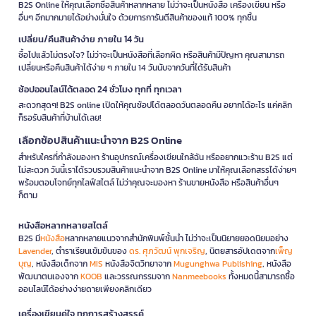
B2S Online ให้คุณเลือกซื้อสินค้าหลากหลาย ไม่ว่าจะเป็นหนังสือ เครื่องเขียน หรือ
อื่นๆ อีกมากมายได้อย่างมั่นใจ ด้วยการการันตีสินค้าของแท้ 100% ทุกชิ้น
เปลี่ยน/คืนสินค้าง่าย ภายใน 14 วัน
ซื้อไปแล้วไม่ตรงใจ? ไม่ว่าจะเป็นหนังสือที่เลือกผิด หรือสินค้ามีปัญหา คุณสามารถ
เปลี่ยนหรือคืนสินค้าได้ง่าย ๆ ภายใน 14 วันนับจากวันที่ได้รับสินค้า
ช้อปออนไลน์ได้ตลอด 24 ชั่วโมง ทุกที่ ทุกเวลา
สะดวกสุดๆ! B2S online เปิดให้คุณช้อปได้ตลอดวันตลอดคืน อยากได้อะไร แค่คลิก
ก็รอรับสินค้าที่บ้านได้เลย!
เลือกช้อปสินค้าแนะนำจาก B2S Online
สำหรับใครที่กำลังมองหา ร้านอุปกรณ์เครื่องเขียนใกล้ฉัน หรืออยากแวะร้าน B2S แต่
ไม่สะดวก วันนี้เราได้รวบรวมสินค้าแนะนำจาก B2S Online มาให้คุณเลือกสรรได้ง่ายๆ
พร้อมตอบโจทย์ทุกไลฟ์สไตล์ ไม่ว่าคุณจะมองหา ร้านขายหนังสือ หรือสินค้าอื่นๆ
ก็ตาม
หนังสือหลากหลายสไตล์
B2S มี
หนังสือ
หลากหลายแนวจากสำนักพิมพ์ชั้นนำ ไม่ว่าจะเป็นนิยายยอดนิยมอย่าง
Lavender
, ตำราเรียนเข้มข้นของ
ดร. ศุภวัฒน์ พุกเจริญ
, นิตยสารอัปเดตจาก
เพ็ญ
บุญ
, หนังสือเด็กจาก
MIS
หนังสือจิตวิทยาจาก
Mugunghwa Publishing
, หนังสือ
พัฒนาตนเองจาก
KOOB
และวรรณกรรมจาก
Nanmeebooks
ทั้งหมดนี้สามารถซื้อ
ออนไลน์ได้อย่างง่ายดายเพียงคลิกเดียว
เครื่องเขียนคู่ใจ ทุกการสร้างสรรค์