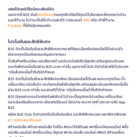
เฟอร์นิเจอร์ดีไซน์ครบฟังก์ชั่น
นอกจากนี้ B2S ยังมี
เฟอร์นิเจอร์
ครบทุกฟังก์ชันให้คุณได้เลือกสรรเพื่อตกแต่งบ้าน
และที่ทำงาน ไม่ว่าจะเป็นโต๊ะทำงานพับได้ จากแบรนด์
ONE
หรือ เก้าอี้ทำงาน
Furradec
ก็มีให้เลือกครบครัน
โปรโมชั่นและสิทธิพิเศษ
B2S จัดเต็มโปรโมชั่นและสิทธิพิเศษมากมายให้คุณเลือกช้อปออนไลน์ได้อย่างจุใจ
อัปเดตทุกเดือนกับแคมเปญลดราคาแรง
ทั้งสินค้าเครื่องเขียน หนังสือขายดี และไอเทมไลฟ์สไตล์สุดชิค พร้อมคูปองส่วนลด
และดีลพิเศษเมื่อช้อปผ่าน B2S.co.th เท่านั้น นอกจากนี้ B2S ยังใจดีส่งฟรีทั่วประเทศ
*เมื่อสั่งครบขั้นต่ำที่บริษัทกำหนด
B2S จัดเต็มโปรโมชั่นและสิทธิพิเศษเพียบ ช้อปออนไลน์ได้เลย! ลดแรงทุกเดือน ทั้ง
เครื่องเขียน หนังสือดัง ของไอเทมไลฟ์สไตล์สุดชิค พร้อมคูปองส่วนลดพิเศษเมื่อซื้อ
ผ่าน B2S.co.th เท่านั้น และส่งฟรีทั่วไทย *เมื่อสั่งครบขั้นต่ำที่บริษัทกำหนด
B2S มีทุกอย่างตอบโจทย์ทุกไลฟ์สไตล์ ไม่ว่าจะเป็นอุปกรณ์อ่านเขียน เครื่องเขียน
ของเล่นเสริมพัฒนาการ หรือเฟอร์นิเจอร์ ช้อปง่าย สะดวก ทุกที่ ทุกเวลา แค่มี App
B2S
สมัคร B2S Club รับข่าวสารโปรโมชั่นก่อนใคร และสิทธิพิเศษเฉพาะสมาชิก! คลิกเลย
สมัครสมาชิกเลย!
👉
#ร้านหนังสือ #ร้านขายหนังสือ ใกล้ฉัน #กระเป๋าใส่ดินสอ #เครื่องเขียนออนไลน์ #ซื้อ
หนังสือ ออนไลน์ #เครื่องเขียน บีทูเอส #ขาย หนังสือ ออนไลน์ #B2S #ร้านเครื่อง