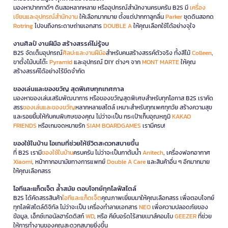
มองหาปากกาดีๆ ดินสอหลากหลาย หรืออุปกรณ์สำนักงานครบครัน B2S มี
เครื่อง
เขียนและอุปกรณ์สำนักงาน
ให้เลือกมากมาย ตั้งแต่ปากกาลูกลื่น
Parker
ชุดดินสอกด
Rotring
ไปจนถึงกระดาษถ่ายเอกสาร
DOUBLE A
ให้คุณเลือกใช้ได้อย่างจุใจ
งานศิลป์ งานฝีมือ สร้างสรรค์ไม่รู้จบ
B2S จัดเต็มอุปกรณ์
ศิลปะและงานฝีมือ
สำหรับคนสร้างสรรค์ตัวจริง ทั้งสีไม้
Colleen
,
ขาตั้งไม้บนโต๊ะ
Pyramid
และอุปกรณ์ DIY ต่างๆ จาก
MONT MARTE
ให้คุณ
สร้างสรรค์ได้อย่างไร้ขีดจำกัด
ของเล่นและของขวัญ สุดพิเศษทุกเทศกาล
มองหาของเล่นเสริมพัฒนาการ หรือของขวัญสุดพิเศษสำหรับทุกโอกาส B2S เราคัด
สรร
ของเล่นและของขวัญ
หลากหลายสไตล์ เหมาะสำหรับทุกเพศทุกวัย สร้างความสุข
และรอยยิ้มให้กับคนพิเศษของคุณ ไม่ว่าจะเป็น กระเป๋าเก็บอุณหภูมิ
KAKAO
FRIENDS
หรือเกมจดหมายรัก
SIAM BOARDGAMES
เรามีครบ!
ของใช้ในบ้าน ไอเทมที่ช่วยให้ชีวิตสะดวกสบายขึ้น
ที่ B2S เรามี
ของใช้ในบ้าน
ครบครัน ไม่ว่าจะเป็นกาต้มน้ำ
Anitech
, เครื่องฟอกอากาศ
Xiaomi
, หน้ากากอนามัยทางการแพทย์
Double A Care
และสินค้าอื่น ๆ อีกมากมาย
ให้คุณเลือกสรร
ไอทีและแก็ดเจ็ต ล้ำสมัย ตอบโจทย์ทุกไลฟ์สไตล์
B2S ได้คัดสรรสินค้า
ไอทีและแก็ดเจ็ต
คุณภาพเยี่ยมมาให้คุณเลือกสรร เพื่อตอบโจทย์
ทุกไลฟ์สไตล์ดิจิทัล ไม่ว่าจะเป็น เครื่องทำลายเอกสาร
NEO
เพื่อความปลอดภัยของ
ข้อมูล, เอ็กซ์เทอนัลฮาร์ดดิสก์
WD
, หรือ คีย์บอร์ดไร้สายเมาส์คอมโบ
GEEZER
ที่ช่วย
ให้การทำงานของคุณสะดวกสบายยิ่งขึ้น