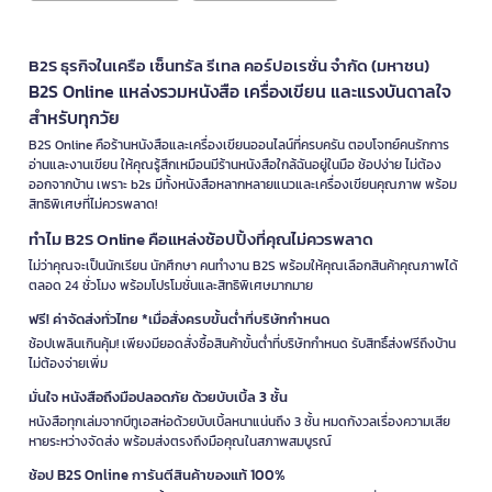
B2S ธุรกิจในเครือ เซ็นทรัล รีเทล คอร์ปอเรชั่น จำกัด (มหาชน)
B2S Online แหล่งรวมหนังสือ เครื่องเขียน และแรงบันดาลใจ
สำหรับทุกวัย
B2S Online คือร้านหนังสือและเครื่องเขียนออนไลน์ที่ครบครัน ตอบโจทย์คนรักการ
อ่านและงานเขียน ให้คุณรู้สึกเหมือนมีร้านหนังสือใกล้ฉันอยู่ในมือ ช้อปง่าย ไม่ต้อง
ออกจากบ้าน เพราะ b2s มีทั้งหนังสือหลากหลายแนวและเครื่องเขียนคุณภาพ พร้อม
สิทธิพิเศษที่ไม่ควรพลาด!
ทำไม B2S Online คือแหล่งช้อปปิ้งที่คุณไม่ควรพลาด
ไม่ว่าคุณจะเป็นนักเรียน นักศึกษา คนทำงาน B2S พร้อมให้คุณเลือกสินค้าคุณภาพได้
ตลอด 24 ชั่วโมง พร้อมโปรโมชั่นและสิทธิพิเศษมากมาย
ฟรี! ค่าจัดส่งทั่วไทย *เมื่อสั่งครบขั้นต่ำที่บริษัทกำหนด
ช้อปเพลินเกินคุ้ม! เพียงมียอดสั่งซื้อสินค้าขั้นต่ำที่บริษัทกำหนด รับสิทธิ์ส่งฟรีถึงบ้าน
ไม่ต้องจ่ายเพิ่ม
มั่นใจ หนังสือถึงมือปลอดภัย ด้วยบับเบิ้ล 3 ชั้น
หนังสือทุกเล่มจากบีทูเอสห่อด้วยบับเบิ้ลหนาแน่นถึง 3 ชั้น หมดกังวลเรื่องความเสีย
หายระหว่างจัดส่ง พร้อมส่งตรงถึงมือคุณในสภาพสมบูรณ์
ช้อป B2S Online การันตีสินค้าของแท้ 100%