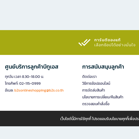
การันตีของแท้
เลือกช้อปได้อย่างมั่นใจ​
ศูนย์บริการลูกค้าบีทูเอส
การสนับสนุนลูกค้า
ทุกวัน เวลา 8.30-18.00 น.
ติดต่อเรา
โทรศัพท์: 02-115-0999
วิธีการช้อปออนไลน์
อีเมล:
b2sonlineshopping@b2s.co.th
การจัดส่งสินค้า
นโยบายการเปลี่ยน/คืนสินค้า
ตรวจสอบคำสั่งซื้อ
เว็บไซต์นี้มีการใช้คุกกี้ โปรดยอมรับนโยบายคุกกี้เพื่