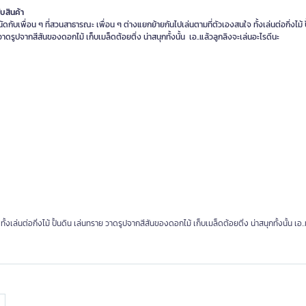
ับสินค้า
นัดกับเพื่อน ๆ ที่สวนสาธารณะ เพื่อน ๆ ต่างแยกย้ายกันไปเล่นตามที่ตัวเองสนใจ ทั้งเล่นต่อกิ่งไม้ ป
งเล่นต่อกิ่งไม้ ปั้นดิน เล่นทราย วาดรูปจากสีสันของดอกไม้ เก็บเมล็ดต้อยติ่ง น่าสนุกทั้งนั้น เอ..