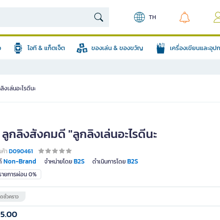
TH
อ
ไอที & แก็ตเจ็ต
ของเล่น & ของขวัญ
เครื่องเขียนและอุ
กลิงเล่นอะไรดีนะ
 ลูกลิงสังคมดี "ลูกลิงเล่นอะไรดีนะ
นค้า
D090461
Non-Brand
B2S
B2S
์
จำหน่ายโดย
ดำเนินการโดย
มรายการผ่อน 0%
ดชั่วคราว
15.00