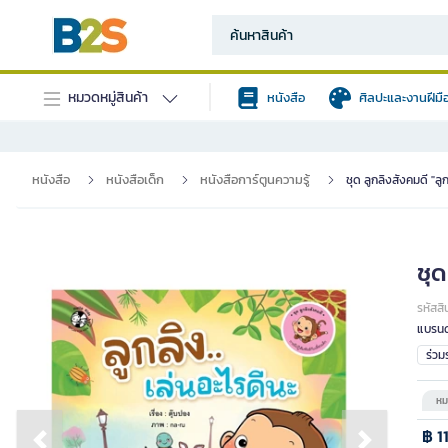
หมวดหมู่สินค้า
หนังสือ
ศิลปะและงานฝีมื
หนังสือ
หนังสือเด็ก
หนังสือการ์ตูนความรู้
ชุด ลูกลิงสังคมดี "ลู
ชุด
รหัสสิ
แบรนด
ร่ว
หม
฿ 1