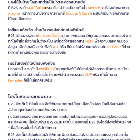
ของใช้ในบ้าน ไอเทมที่ช่วยให้ชีวิตสะดวกสบายขึ้น
ที่ B2S เรามี
ของใช้ในบ้าน
ครบครัน ไม่ว่าจะเป็นกาต้มน้ำ
Anitech
, เครื่องฟอกอากาศ
Xiaomi
, หน้ากากอนามัยทางการแพทย์
Double A Care
และสินค้าอื่น ๆ อีกมากมาย
ให้คุณเลือกสรร
ไอทีและแก็ดเจ็ต ล้ำสมัย ตอบโจทย์ทุกไลฟ์สไตล์
B2S ได้คัดสรรสินค้า
ไอทีและแก็ดเจ็ต
คุณภาพเยี่ยมมาให้คุณเลือกสรร เพื่อตอบโจทย์
ทุกไลฟ์สไตล์ดิจิทัล ไม่ว่าจะเป็น เครื่องทำลายเอกสาร
NEO
เพื่อความปลอดภัยของ
ข้อมูล, เอ็กซ์เทอนัลฮาร์ดดิสก์
WD
, หรือ คีย์บอร์ดไร้สายเมาส์คอมโบ
GEEZER
ที่ช่วย
ให้การทำงานของคุณสะดวกสบายยิ่งขึ้น
เฟอร์นิเจอร์ดีไซน์ครบฟังก์ชั่น
นอกจากนี้ B2S ยังมี
เฟอร์นิเจอร์
ครบทุกฟังก์ชันให้คุณได้เลือกสรรเพื่อตกแต่งบ้าน
และที่ทำงาน ไม่ว่าจะเป็นโต๊ะทำงานพับได้ จากแบรนด์
ONE
หรือ เก้าอี้ทำงาน
Furradec
ก็มีให้เลือกครบครัน
โปรโมชั่นและสิทธิพิเศษ
B2S จัดเต็มโปรโมชั่นและสิทธิพิเศษมากมายให้คุณเลือกช้อปออนไลน์ได้อย่างจุใจ
อัปเดตทุกเดือนกับแคมเปญลดราคาแรง
ทั้งสินค้าเครื่องเขียน หนังสือขายดี และไอเทมไลฟ์สไตล์สุดชิค พร้อมคูปองส่วนลด
และดีลพิเศษเมื่อช้อปผ่าน B2S.co.th เท่านั้น นอกจากนี้ B2S ยังใจดีส่งฟรีทั่วประเทศ
*เมื่อสั่งครบขั้นต่ำที่บริษัทกำหนด
B2S จัดเต็มโปรโมชั่นและสิทธิพิเศษเพียบ ช้อปออนไลน์ได้เลย! ลดแรงทุกเดือน ทั้ง