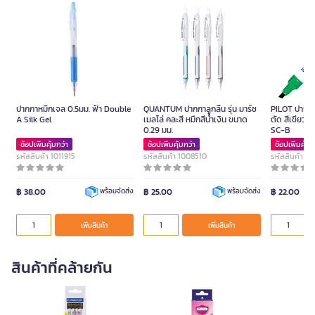
ปากกาหมึกเจล 0.5มม. ฟ้า Double
QUANTUM ปากกาลูกลื่น รุ่น มาร์ช
PILOT ปากกาม
A Silk Gel
เมลโล่ คละสี หมึกสีน้ำเงิน ขนาด
ตัด สีเขียว ข
0.29 มม.
SC-B
ช้อปเพิ่มคุ้มกว่า
ช้อปเพิ่มคุ้มกว่า
ช้อปเพิ่มคุ้มก
รหัสสินค้า 1011915
รหัสสินค้า 1008510
รหัสสินค้า 1
฿ 38.00
฿ 25.00
฿ 22.00
พร้อมจัดส่ง
พร้อมจัดส่ง
เพิ่มสินค้า
เพิ่มสินค้า
สินค้าที่คล้ายกัน