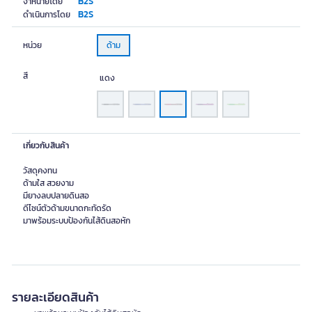
B2S
จำหน่ายโดย
B2S
ดำเนินการโดย
หน่วย
ด้าม
สี
แดง
เกี่ยวกับสินค้า
วัสดุคงทน
ด้ามใส สวยงาม
มียางลบปลายดินสอ
ดีไซน์ตัวด้ามขนาดกะทัดรัด
มาพร้อมระบบป้องกันไส้ดินสอหัก
รายละเอียดสินค้า