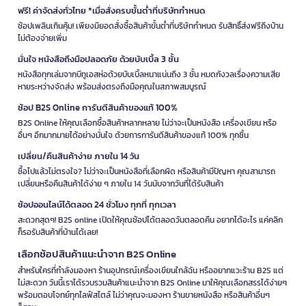
ฟรี! ค่าจัดส่งทั่วไทย *เมื่อสั่งครบขั้นต่ำที่บริษัทกำหนด
ช้อปเพลินเกินคุ้ม! เพียงมียอดสั่งซื้อสินค้าขั้นต่ำที่บริษัทกำหนด รับสิทธิ์ส่งฟรีถึงบ้าน
ไม่ต้องจ่ายเพิ่ม
มั่นใจ หนังสือถึงมือปลอดภัย ด้วยบับเบิ้ล 3 ชั้น
หนังสือทุกเล่มจากบีทูเอสห่อด้วยบับเบิ้ลหนาแน่นถึง 3 ชั้น หมดกังวลเรื่องความเสีย
หายระหว่างจัดส่ง พร้อมส่งตรงถึงมือคุณในสภาพสมบูรณ์
ช้อป B2S Online การันตีสินค้าของแท้ 100%
B2S Online ให้คุณเลือกซื้อสินค้าหลากหลาย ไม่ว่าจะเป็นหนังสือ เครื่องเขียน หรือ
อื่นๆ อีกมากมายได้อย่างมั่นใจ ด้วยการการันตีสินค้าของแท้ 100% ทุกชิ้น
เปลี่ยน/คืนสินค้าง่าย ภายใน 14 วัน
ซื้อไปแล้วไม่ตรงใจ? ไม่ว่าจะเป็นหนังสือที่เลือกผิด หรือสินค้ามีปัญหา คุณสามารถ
เปลี่ยนหรือคืนสินค้าได้ง่าย ๆ ภายใน 14 วันนับจากวันที่ได้รับสินค้า
ช้อปออนไลน์ได้ตลอด 24 ชั่วโมง ทุกที่ ทุกเวลา
สะดวกสุดๆ! B2S online เปิดให้คุณช้อปได้ตลอดวันตลอดคืน อยากได้อะไร แค่คลิก
ก็รอรับสินค้าที่บ้านได้เลย!
เลือกช้อปสินค้าแนะนำจาก B2S Online
สำหรับใครที่กำลังมองหา ร้านอุปกรณ์เครื่องเขียนใกล้ฉัน หรืออยากแวะร้าน B2S แต่
ไม่สะดวก วันนี้เราได้รวบรวมสินค้าแนะนำจาก B2S Online มาให้คุณเลือกสรรได้ง่ายๆ
พร้อมตอบโจทย์ทุกไลฟ์สไตล์ ไม่ว่าคุณจะมองหา ร้านขายหนังสือ หรือสินค้าอื่นๆ