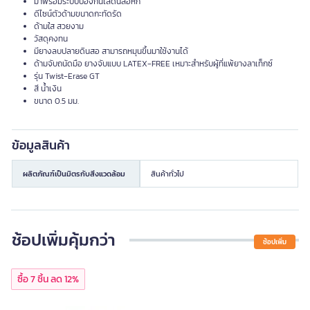
มาพร้อมระบบป้องกันไส้ดินสอหัก
ดีไซน์ตัวด้ามขนาดกะทัดรัด
ด้ามใส สวยงาม
วัสดุคงทน
มียางลบปลายดินสอ สามารถหมุนขึ้นมาใช้งานได้
ด้ามจับถนัดมือ ยางจับแบบ LATEX-FREE เหมาะสำหรับผู้ที่แพ้ยางลาเท็กซ์
รุ่น Twist-Erase GT
สี น้ำเงิน
ขนาด 0.5 มม.
ข้อมูลสินค้า
ผลิตภัณฑ์เป็นมิตรกับสิ่งแวดล้อม
สินค้าทั่วไป
ช้อปเพิ่มคุ้มกว่า
ช้อปเพิ่ม
ซื้อ 7 ชิ้น ลด 12%