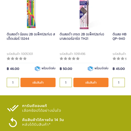
ดินสอดำ นีออน 2B (แพ็ค12แท่ง) ส
ดินสอดำ เกรด 2B (แพ็ค12แท่ง)
ดินสอ HB (กล
เต็ดเล่อร์ 13244
มาสเตอร์อาร์ต TH21
QP-940
รหัสสินค้า 1005301
รหัสสินค้า 1091496
รหัสสินค้า 1
฿ 46.00
พร้อมจัดส่ง
฿ 50.00
พร้อมจัดส่ง
฿ 45.00
เพิ่มสินค้า
เพิ่มสินค้า
การันตีของแท้
เลือกช้อปได้อย่างมั่นใจ​
คืนสินค้าได้ภายใน 14 วัน
หลังได้รับสินค้า*