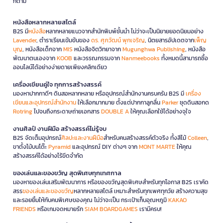
ก็ตาม
หนังสือหลากหลายสไตล์
B2S มี
หนังสือ
หลากหลายแนวจากสำนักพิมพ์ชั้นนำ ไม่ว่าจะเป็นนิยายยอดนิยมอย่าง
Lavender
, ตำราเรียนเข้มข้นของ
ดร. ศุภวัฒน์ พุกเจริญ
, นิตยสารอัปเดตจาก
เพ็ญ
บุญ
, หนังสือเด็กจาก
MIS
หนังสือจิตวิทยาจาก
Mugunghwa Publishing
, หนังสือ
พัฒนาตนเองจาก
KOOB
และวรรณกรรมจาก
Nanmeebooks
ทั้งหมดนี้สามารถซื้อ
ออนไลน์ได้อย่างง่ายดายเพียงคลิกเดียว
เครื่องเขียนคู่ใจ ทุกการสร้างสรรค์
มองหาปากกาดีๆ ดินสอหลากหลาย หรืออุปกรณ์สำนักงานครบครัน B2S มี
เครื่อง
เขียนและอุปกรณ์สำนักงาน
ให้เลือกมากมาย ตั้งแต่ปากกาลูกลื่น
Parker
ชุดดินสอกด
Rotring
ไปจนถึงกระดาษถ่ายเอกสาร
DOUBLE A
ให้คุณเลือกใช้ได้อย่างจุใจ
งานศิลป์ งานฝีมือ สร้างสรรค์ไม่รู้จบ
B2S จัดเต็มอุปกรณ์
ศิลปะและงานฝีมือ
สำหรับคนสร้างสรรค์ตัวจริง ทั้งสีไม้
Colleen
,
ขาตั้งไม้บนโต๊ะ
Pyramid
และอุปกรณ์ DIY ต่างๆ จาก
MONT MARTE
ให้คุณ
สร้างสรรค์ได้อย่างไร้ขีดจำกัด
ของเล่นและของขวัญ สุดพิเศษทุกเทศกาล
มองหาของเล่นเสริมพัฒนาการ หรือของขวัญสุดพิเศษสำหรับทุกโอกาส B2S เราคัด
สรร
ของเล่นและของขวัญ
หลากหลายสไตล์ เหมาะสำหรับทุกเพศทุกวัย สร้างความสุข
และรอยยิ้มให้กับคนพิเศษของคุณ ไม่ว่าจะเป็น กระเป๋าเก็บอุณหภูมิ
KAKAO
FRIENDS
หรือเกมจดหมายรัก
SIAM BOARDGAMES
เรามีครบ!