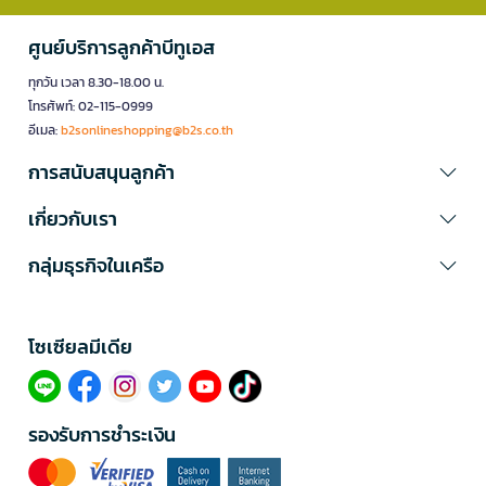
ศูนย์บริการลูกค้าบีทูเอส
ทุกวัน เวลา 8.30-18.00 น.
โทรศัพท์: 02-115-0999
อีเมล:
b2sonlineshopping@b2s.co.th
การสนับสนุนลูกค้า
เกี่ยวกับเรา
กลุ่มธุรกิจในเครือ
โซเซียลมีเดีย​
รองรับการชำระเงิน