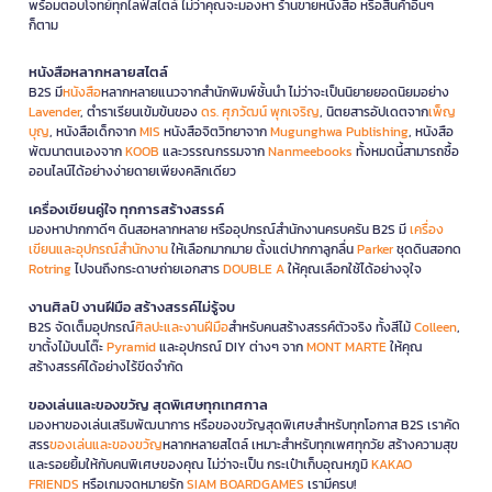
พร้อมตอบโจทย์ทุกไลฟ์สไตล์ ไม่ว่าคุณจะมองหา ร้านขายหนังสือ หรือสินค้าอื่นๆ
ก็ตาม
หนังสือหลากหลายสไตล์
B2S มี
หนังสือ
หลากหลายแนวจากสำนักพิมพ์ชั้นนำ ไม่ว่าจะเป็นนิยายยอดนิยมอย่าง
Lavender
, ตำราเรียนเข้มข้นของ
ดร. ศุภวัฒน์ พุกเจริญ
, นิตยสารอัปเดตจาก
เพ็ญ
บุญ
, หนังสือเด็กจาก
MIS
หนังสือจิตวิทยาจาก
Mugunghwa Publishing
, หนังสือ
พัฒนาตนเองจาก
KOOB
และวรรณกรรมจาก
Nanmeebooks
ทั้งหมดนี้สามารถซื้อ
ออนไลน์ได้อย่างง่ายดายเพียงคลิกเดียว
เครื่องเขียนคู่ใจ ทุกการสร้างสรรค์
มองหาปากกาดีๆ ดินสอหลากหลาย หรืออุปกรณ์สำนักงานครบครัน B2S มี
เครื่อง
เขียนและอุปกรณ์สำนักงาน
ให้เลือกมากมาย ตั้งแต่ปากกาลูกลื่น
Parker
ชุดดินสอกด
Rotring
ไปจนถึงกระดาษถ่ายเอกสาร
DOUBLE A
ให้คุณเลือกใช้ได้อย่างจุใจ
งานศิลป์ งานฝีมือ สร้างสรรค์ไม่รู้จบ
B2S จัดเต็มอุปกรณ์
ศิลปะและงานฝีมือ
สำหรับคนสร้างสรรค์ตัวจริง ทั้งสีไม้
Colleen
,
ขาตั้งไม้บนโต๊ะ
Pyramid
และอุปกรณ์ DIY ต่างๆ จาก
MONT MARTE
ให้คุณ
สร้างสรรค์ได้อย่างไร้ขีดจำกัด
ของเล่นและของขวัญ สุดพิเศษทุกเทศกาล
มองหาของเล่นเสริมพัฒนาการ หรือของขวัญสุดพิเศษสำหรับทุกโอกาส B2S เราคัด
สรร
ของเล่นและของขวัญ
หลากหลายสไตล์ เหมาะสำหรับทุกเพศทุกวัย สร้างความสุข
และรอยยิ้มให้กับคนพิเศษของคุณ ไม่ว่าจะเป็น กระเป๋าเก็บอุณหภูมิ
KAKAO
FRIENDS
หรือเกมจดหมายรัก
SIAM BOARDGAMES
เรามีครบ!