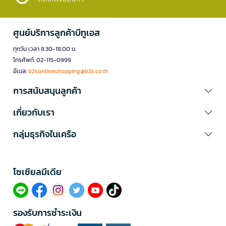
ศูนย์บริการลูกค้าบีทูเอส
ทุกวัน เวลา 8.30-18.00 น.
โทรศัพท์: 02-115-0999
อีเมล:
b2sonlineshopping@b2s.co.th
การสนับสนุนลูกค้า
เกี่ยวกับเรา
กลุ่มธุรกิจในเครือ
โซเซียลมีเดีย​
รองรับการชำระเงิน