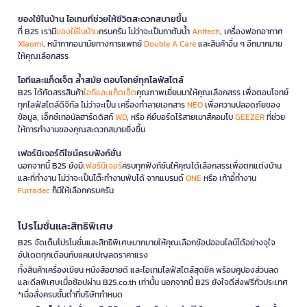
ของใช้ในบ้าน ไอเทมที่ช่วยให้ชีวิตสะดวกสบายขึ้น
ที่ B2S เรามี
ของใช้ในบ้าน
ครบครัน ไม่ว่าจะเป็นกาต้มน้ำ
Anitech
, เครื่องฟอกอากาศ
Xiaomi
, หน้ากากอนามัยทางการแพทย์
Double A Care
และสินค้าอื่น ๆ อีกมากมาย
ให้คุณเลือกสรร
ไอทีและแก็ดเจ็ต ล้ำสมัย ตอบโจทย์ทุกไลฟ์สไตล์
B2S ได้คัดสรรสินค้า
ไอทีและแก็ดเจ็ต
คุณภาพเยี่ยมมาให้คุณเลือกสรร เพื่อตอบโจทย์
ทุกไลฟ์สไตล์ดิจิทัล ไม่ว่าจะเป็น เครื่องทำลายเอกสาร
NEO
เพื่อความปลอดภัยของ
ข้อมูล, เอ็กซ์เทอนัลฮาร์ดดิสก์
WD
, หรือ คีย์บอร์ดไร้สายเมาส์คอมโบ
GEEZER
ที่ช่วย
ให้การทำงานของคุณสะดวกสบายยิ่งขึ้น
เฟอร์นิเจอร์ดีไซน์ครบฟังก์ชั่น
นอกจากนี้ B2S ยังมี
เฟอร์นิเจอร์
ครบทุกฟังก์ชันให้คุณได้เลือกสรรเพื่อตกแต่งบ้าน
และที่ทำงาน ไม่ว่าจะเป็นโต๊ะทำงานพับได้ จากแบรนด์
ONE
หรือ เก้าอี้ทำงาน
Furradec
ก็มีให้เลือกครบครัน
โปรโมชั่นและสิทธิพิเศษ
B2S จัดเต็มโปรโมชั่นและสิทธิพิเศษมากมายให้คุณเลือกช้อปออนไลน์ได้อย่างจุใจ
อัปเดตทุกเดือนกับแคมเปญลดราคาแรง
ทั้งสินค้าเครื่องเขียน หนังสือขายดี และไอเทมไลฟ์สไตล์สุดชิค พร้อมคูปองส่วนลด
และดีลพิเศษเมื่อช้อปผ่าน B2S.co.th เท่านั้น นอกจากนี้ B2S ยังใจดีส่งฟรีทั่วประเทศ
*เมื่อสั่งครบขั้นต่ำที่บริษัทกำหนด