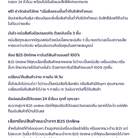
ตลอด 24 ชั่วโมง พร้อมโปรโมชั่นและสิทธิพิเศษมากมาย
ฟรี! ค่าจัดส่งทั่วไทย *เมื่อสั่งครบขั้นต่ำที่บริษัทกำหนด
ช้อปเพลินเกินคุ้ม! เพียงมียอดสั่งซื้อสินค้าขั้นต่ำที่บริษัทกำหนด รับสิทธิ์ส่งฟรีถึงบ้าน
ไม่ต้องจ่ายเพิ่ม
มั่นใจ หนังสือถึงมือปลอดภัย ด้วยบับเบิ้ล 3 ชั้น
หนังสือทุกเล่มจากบีทูเอสห่อด้วยบับเบิ้ลหนาแน่นถึง 3 ชั้น หมดกังวลเรื่องความเสีย
หายระหว่างจัดส่ง พร้อมส่งตรงถึงมือคุณในสภาพสมบูรณ์
ช้อป B2S Online การันตีสินค้าของแท้ 100%
B2S Online ให้คุณเลือกซื้อสินค้าหลากหลาย ไม่ว่าจะเป็นหนังสือ เครื่องเขียน หรือ
อื่นๆ อีกมากมายได้อย่างมั่นใจ ด้วยการการันตีสินค้าของแท้ 100% ทุกชิ้น
เปลี่ยน/คืนสินค้าง่าย ภายใน 14 วัน
ซื้อไปแล้วไม่ตรงใจ? ไม่ว่าจะเป็นหนังสือที่เลือกผิด หรือสินค้ามีปัญหา คุณสามารถ
เปลี่ยนหรือคืนสินค้าได้ง่าย ๆ ภายใน 14 วันนับจากวันที่ได้รับสินค้า
ช้อปออนไลน์ได้ตลอด 24 ชั่วโมง ทุกที่ ทุกเวลา
สะดวกสุดๆ! B2S online เปิดให้คุณช้อปได้ตลอดวันตลอดคืน อยากได้อะไร แค่คลิก
ก็รอรับสินค้าที่บ้านได้เลย!
เลือกช้อปสินค้าแนะนำจาก B2S Online
สำหรับใครที่กำลังมองหา ร้านอุปกรณ์เครื่องเขียนใกล้ฉัน หรืออยากแวะร้าน B2S แต่
ไม่สะดวก วันนี้เราได้รวบรวมสินค้าแนะนำจาก B2S Online มาให้คุณเลือกสรรได้ง่ายๆ