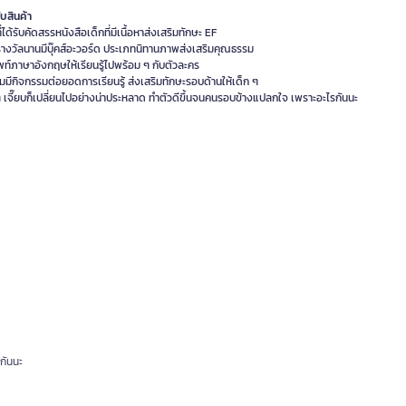
ับสินค้า
ี่ได้รับคัดสรรหนังสือเด็กที่มีเนื้อหาส่งเสริมทักษะ EF
รางวัลนานมีบุ๊คส์อะวอร์ด ประเภทนิทานภาพส่งเสริมคุณธรรม
พท์ภาษาอังกฤษให้เรียนรู้ไปพร้อม ๆ กับตัวละคร
่มมีกิจกรรมต่อยอดการเรียนรู้ ส่งเสริมทักษะรอบด้านให้เด็ก ๆ
 ๆ เจี๊ยบก็เปลี่ยนไปอย่างน่าประหลาด ทำตัวดีขึ้นจนคนรอบข้างแปลกใจ เพราะอะไรกันนะ
รกันนะ