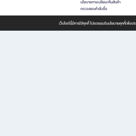
นโยบายการเปลี่ยน/คืนสินค้า
ตรวจสอบคำสั่งซื้อ
เว็บไซต์นี้มีการใช้คุกกี้ โปรดยอมรับนโยบายคุกกี้เพื่
B2S ธุรกิจในเครือ เซ็นทรัล รีเทล คอร์ปอเรชั่น จำกัด (มหาชน)
B2S Online แหล่งรวมหนังสือ เครื่องเขียน และแรงบันดาลใจสำหรับ
B2S Online คือร้านหนังสือและเครื่องเขียนออนไลน์ที่ครบครัน ตอบโจทย์คนรักการอ่านและงานเ
ทำไม B2S Online คือแหล่งช้อปปิ้งที่คุณไม่ควรพลาด
ไม่ว่าคุณจะเป็นนักเรียน นักศึกษา คนทำงาน B2S พร้อมให้คุณเลือกสินค้าคุณภาพได้ตลอด 24