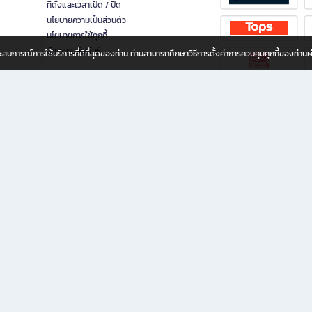
ที่ตั้งและเวลาเปิด / ปิด
นโยบายความเป็นส่วนตัว
นโยบายการใช้คุกกี้
นักลงทุนสัมพันธ์
อประสบการณ์การใช้บริการที่ดีที่สุดของท่าน ท่านสามารถศึกษาวิธีการตั้งค่าการควบคุมคุกกี้ของท่าน
ทุกวัย
ขียน ให้คุณรู้สึกเหมือนมีร้านหนังสือใกล้ฉันอยู่ในมือ ช้อปง่าย ไม่ต้องออกจากบ้าน เพราะ b2
 ชั่วโมง พร้อมโปรโมชั่นและสิทธิพิเศษมากมาย