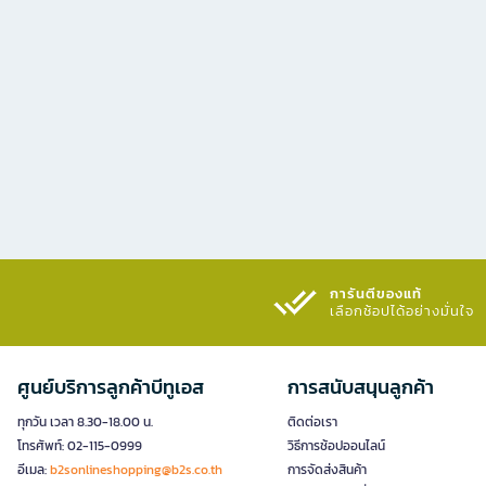
การันตีของแท้
เลือกช้อปได้อย่างมั่นใจ​
ศูนย์บริการลูกค้าบีทูเอส
การสนับสนุนลูกค้า
ทุกวัน เวลา 8.30-18.00 น.
ติดต่อเรา
โทรศัพท์: 02-115-0999
วิธีการช้อปออนไลน์
อีเมล:
b2sonlineshopping@b2s.co.th
การจัดส่งสินค้า