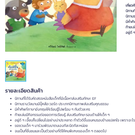
Previous slide
Next slide
เกี่ยวก
นิทานท
นิทาน
มีคำศั
ท้ายเล
อยู่ดี
รายละเอียดสินค้า
นิทานที่ได้รับคัดสรรหนังสือเด็กที่มีเนื้อหาส่งเสริมทักษะ EF
นิทานรางวัลนานมีบุ๊คส์อะวอร์ด ประเภทนิทานภาพส่งเสริมคุณธรรม
มีคำศัพท์ภาษาอังกฤษให้เรียนรู้ไปพร้อม ๆ กับตัวละคร
ท้ายเล่มมีกิจกรรมต่อยอดการเรียนรู้ ส่งเสริมทักษะรอบด้านให้เด็ก ๆ
อยู่ดี ๆ เจี๊ยบก็เปลี่ยนไปอย่างน่าประหลาด ทำตัวดีขึ้นจนคนรอบข้างแปลกใจ เพราะอะไ
ขอชวนเด็ก ๆ มาร่วมพัฒนาตนเองทีละนิดทีละหน่อย
จนเป็นที่ชื่นชมและเป็นตัวอย่างที่ดีให้คนพิเศษของเด็ก ๆ ตลอดไป