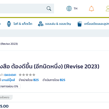
TH
อ
ไอที & แก็ตเจ็ต
ของเล่น & ของขวัญ
เครื่องเขียนและอุ
ง) (Revise 2023)
งสือ ต้องดีขึ้น (อีกนิดหนึ่ง) (Revise 2023)
นค้า
DA04341
นานมีบุ๊คส์
B2S
B2S
์
จำหน่ายโดย
ดำเนินการโดย
มรายการผ่อน 0%
ดชั่วคราว
15.00