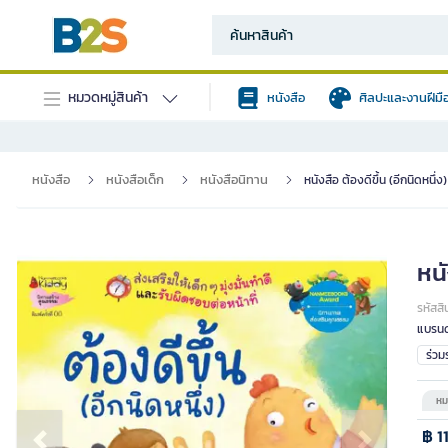
หมวดหมู่สินค้า
หนังสือ
ศิลปะและงานฝีมื
หนังสือ
หนังสือเด็ก
หนังสือนิทาน
หนังสือ ต้องดีขึ้น (อีกนิดหนึ่
หนั
รหัสสิ
แบรนด
ร่ว
หม
฿ 1