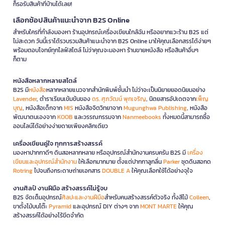
ก็รอรับสินค้าที่บ้านได้เลย!
เลือกช้อปสินค้าแนะนำจาก B2S Online
สำหรับใครที่กำลังมองหา ร้านอุปกรณ์เครื่องเขียนใกล้ฉัน หรืออยากแวะร้าน B2S แต่
ไม่สะดวก วันนี้เราได้รวบรวมสินค้าแนะนำจาก B2S Online มาให้คุณเลือกสรรได้ง่ายๆ
พร้อมตอบโจทย์ทุกไลฟ์สไตล์ ไม่ว่าคุณจะมองหา ร้านขายหนังสือ หรือสินค้าอื่นๆ
ก็ตาม
หนังสือหลากหลายสไตล์
B2S มี
หนังสือ
หลากหลายแนวจากสำนักพิมพ์ชั้นนำ ไม่ว่าจะเป็นนิยายยอดนิยมอย่าง
Lavender
, ตำราเรียนเข้มข้นของ
ดร. ศุภวัฒน์ พุกเจริญ
, นิตยสารอัปเดตจาก
เพ็ญ
บุญ
, หนังสือเด็กจาก
MIS
หนังสือจิตวิทยาจาก
Mugunghwa Publishing
, หนังสือ
พัฒนาตนเองจาก
KOOB
และวรรณกรรมจาก
Nanmeebooks
ทั้งหมดนี้สามารถซื้อ
ออนไลน์ได้อย่างง่ายดายเพียงคลิกเดียว
เครื่องเขียนคู่ใจ ทุกการสร้างสรรค์
มองหาปากกาดีๆ ดินสอหลากหลาย หรืออุปกรณ์สำนักงานครบครัน B2S มี
เครื่อง
เขียนและอุปกรณ์สำนักงาน
ให้เลือกมากมาย ตั้งแต่ปากกาลูกลื่น
Parker
ชุดดินสอกด
Rotring
ไปจนถึงกระดาษถ่ายเอกสาร
DOUBLE A
ให้คุณเลือกใช้ได้อย่างจุใจ
งานศิลป์ งานฝีมือ สร้างสรรค์ไม่รู้จบ
B2S จัดเต็มอุปกรณ์
ศิลปะและงานฝีมือ
สำหรับคนสร้างสรรค์ตัวจริง ทั้งสีไม้
Colleen
,
ขาตั้งไม้บนโต๊ะ
Pyramid
และอุปกรณ์ DIY ต่างๆ จาก
MONT MARTE
ให้คุณ
สร้างสรรค์ได้อย่างไร้ขีดจำกัด