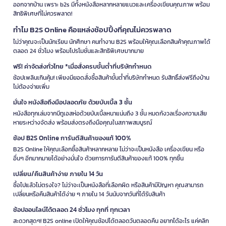
ออกจากบ้าน เพราะ b2s มีทั้งหนังสือหลากหลายแนวและเครื่องเขียนคุณภาพ พร้อม
สิทธิพิเศษที่ไม่ควรพลาด!
ทำไม B2S Online คือแหล่งช้อปปิ้งที่คุณไม่ควรพลาด
ไม่ว่าคุณจะเป็นนักเรียน นักศึกษา คนทำงาน B2S พร้อมให้คุณเลือกสินค้าคุณภาพได้
ตลอด 24 ชั่วโมง พร้อมโปรโมชั่นและสิทธิพิเศษมากมาย
ฟรี! ค่าจัดส่งทั่วไทย *เมื่อสั่งครบขั้นต่ำที่บริษัทกำหนด
ช้อปเพลินเกินคุ้ม! เพียงมียอดสั่งซื้อสินค้าขั้นต่ำที่บริษัทกำหนด รับสิทธิ์ส่งฟรีถึงบ้าน
ไม่ต้องจ่ายเพิ่ม
มั่นใจ หนังสือถึงมือปลอดภัย ด้วยบับเบิ้ล 3 ชั้น
หนังสือทุกเล่มจากบีทูเอสห่อด้วยบับเบิ้ลหนาแน่นถึง 3 ชั้น หมดกังวลเรื่องความเสีย
หายระหว่างจัดส่ง พร้อมส่งตรงถึงมือคุณในสภาพสมบูรณ์
ช้อป B2S Online การันตีสินค้าของแท้ 100%
B2S Online ให้คุณเลือกซื้อสินค้าหลากหลาย ไม่ว่าจะเป็นหนังสือ เครื่องเขียน หรือ
อื่นๆ อีกมากมายได้อย่างมั่นใจ ด้วยการการันตีสินค้าของแท้ 100% ทุกชิ้น
เปลี่ยน/คืนสินค้าง่าย ภายใน 14 วัน
ซื้อไปแล้วไม่ตรงใจ? ไม่ว่าจะเป็นหนังสือที่เลือกผิด หรือสินค้ามีปัญหา คุณสามารถ
เปลี่ยนหรือคืนสินค้าได้ง่าย ๆ ภายใน 14 วันนับจากวันที่ได้รับสินค้า
ช้อปออนไลน์ได้ตลอด 24 ชั่วโมง ทุกที่ ทุกเวลา
สะดวกสุดๆ! B2S online เปิดให้คุณช้อปได้ตลอดวันตลอดคืน อยากได้อะไร แค่คลิก