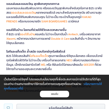
ของเล่นและของขวัญ สุดพิเศษทุกเทศกาล
มองหาของเล่นเสริมพัฒนาการ หรือของขวัญสุดพิเศษสำหรับทุกโอกาส B2S เราคัด
สรร
ของเล่นและของขวัญ
หลากหลายสไตล์ เหมาะสำหรับทุกเพศทุกวัย สร้างความสุข
และรอยยิ้มให้กับคนพิเศษของคุณ ไม่ว่าจะเป็น กระเป๋าเก็บอุณหภูมิ
KAKAO
FRIENDS
หรือเกมจดหมายรัก
SIAM BOARDGAMES
เรามีครบ!
ของใช้ในบ้าน ไอเทมที่ช่วยให้ชีวิตสะดวกสบายขึ้น
ที่ B2S เรามี
ของใช้ในบ้าน
ครบครัน ไม่ว่าจะเป็นกาต้มน้ำ
Anitech
, เครื่องฟอกอากาศ
Xiaomi
, หน้ากากอนามัยทางการแพทย์
Double A Care
และสินค้าอื่น ๆ อีกมากมาย
ให้คุณเลือกสรร
ไอทีและแก็ดเจ็ต ล้ำสมัย ตอบโจทย์ทุกไลฟ์สไตล์
B2S ได้คัดสรรสินค้า
ไอทีและแก็ดเจ็ต
คุณภาพเยี่ยมมาให้คุณเลือกสรร เพื่อตอบโจทย์
ทุกไลฟ์สไตล์ดิจิทัล ไม่ว่าจะเป็น เครื่องทำลายเอกสาร
NEO
เพื่อความปลอดภัยของ
ข้อมูล, เอ็กซ์เทอนัลฮาร์ดดิสก์
WD
, หรือ คีย์บอร์ดไร้สายเมาส์คอมโบ
GEEZER
ที่ช่วย
ให้การทำงานของคุณสะดวกสบายยิ่งขึ้น
เฟอร์นิเจอร์ดีไซน์ครบฟังก์ชั่น
เว็บไซต์นี้มีการใช้คุกกี้ โปรดยอมรับนโยบายคุกกี้เพื่อประสบการณ์การใช้บริการที่ดีที่สุด
นอกจากนี้ B2S ยังมี
เฟอร์นิเจอร์
ครบทุกฟังก์ชันให้คุณได้เลือกสรรเพื่อตกแต่งบ้าน
นโยบายการใช้
ของท่าน ท่านสามารถศึกษาวิธีการตั้งค่าการควบคุมคุกกี้ของท่านผ่าน
และที่ทำงาน ไม่ว่าจะเป็นโต๊ะทำงานพับได้ จากแบรนด์
ONE
หรือ เก้าอี้ทำงาน
คุกกี้ของเราที่นี่
Furradec
ก็มีให้เลือกครบครัน
ยอมรับ
โปรโมชั่นและสิทธิพิเศษ
แจ้งเตือนเมื่อมีสินค้า