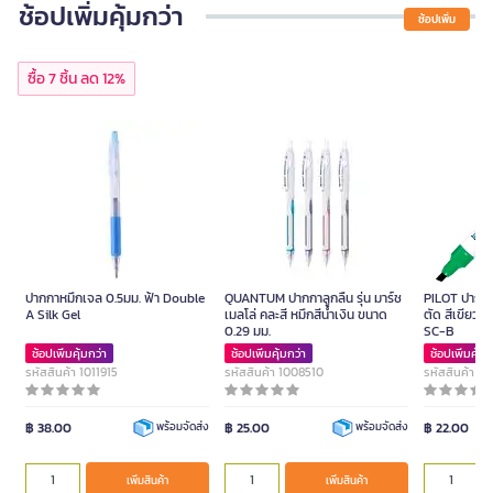
ช้อปเพิ่มคุ้มกว่า
ช้อปเพิ่ม
ซื้อ 7 ชิ้น ลด 12%
ปากกาหมึกเจล 0.5มม. ฟ้า Double
QUANTUM ปากกาลูกลื่น รุ่น มาร์ช
PILOT ปากกาม
A Silk Gel
เมลโล่ คละสี หมึกสีน้ำเงิน ขนาด
ตัด สีเขียว ข
0.29 มม.
SC-B
ช้อปเพิ่มคุ้มกว่า
ช้อปเพิ่มคุ้มกว่า
ช้อปเพิ่มคุ้มก
รหัสสินค้า 1011915
รหัสสินค้า 1008510
รหัสสินค้า 1
฿ 38.00
฿ 25.00
฿ 22.00
พร้อมจัดส่ง
พร้อมจัดส่ง
เพิ่มสินค้า
เพิ่มสินค้า