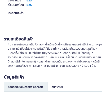
B2S
จำหน่ายโดย
B2S
ดำเนินการโดย
เกี่ยวกับสินค้า
รายละเอียดสินค้า
* ปากกามาร์คเกอร์ ชนิดหัวกลม * น้ำหมึกชนิดน้ำ-เอทิลแอลกอฮอล์ไม่มีไส้ คุณภาพสูง
จากเกาหลี เขียนได้มากกว่าชนิดมีไส้ถึง 3 เท่า * ลายเส้นสม่ำเสมอจนหยดสุดท้าย *
เปิดฝาทิ้งไว้ได้นาน หมึกไม่แห้ง (Dry Safe Ink) * ปลอดภัยต่อผู้ใช้ ไร้กลิ่นฉุน *
สามารถเขียนได้บนผิวของพลาสติก เหล็ก ไม้ ผ้าและเครื่องหนัง แก้วและเซรามิก * สีห
มึกลบไม่ได้ (Permanent) * ปลอกปากกาแบบหนีบ สะดวกพกพา ไม่หล่นหาย * หมึกสี
แดง * ขนาดหัวปากกา 1.3 มม. * ความยาวด้าม 14 ซม. (รวมปลอก) * จำนวน 1 ด้าม
ข้อมูลสินค้า
ผลิตภัณฑ์เป็นมิตรกับสิ่งแวดล้อม
สินค้าทั่วไป