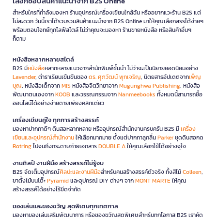
เลือกช้อปสินค้าแนะนำจาก B2S Online
สำหรับใครที่กำลังมองหา ร้านอุปกรณ์เครื่องเขียนใกล้ฉัน หรืออยากแวะร้าน B2S แต่
ไม่สะดวก วันนี้เราได้รวบรวมสินค้าแนะนำจาก B2S Online มาให้คุณเลือกสรรได้ง่ายๆ
พร้อมตอบโจทย์ทุกไลฟ์สไตล์ ไม่ว่าคุณจะมองหา ร้านขายหนังสือ หรือสินค้าอื่นๆ
ก็ตาม
หนังสือหลากหลายสไตล์
B2S มี
หนังสือ
หลากหลายแนวจากสำนักพิมพ์ชั้นนำ ไม่ว่าจะเป็นนิยายยอดนิยมอย่าง
Lavender
, ตำราเรียนเข้มข้นของ
ดร. ศุภวัฒน์ พุกเจริญ
, นิตยสารอัปเดตจาก
เพ็ญ
บุญ
, หนังสือเด็กจาก
MIS
หนังสือจิตวิทยาจาก
Mugunghwa Publishing
, หนังสือ
พัฒนาตนเองจาก
KOOB
และวรรณกรรมจาก
Nanmeebooks
ทั้งหมดนี้สามารถซื้อ
ออนไลน์ได้อย่างง่ายดายเพียงคลิกเดียว
เครื่องเขียนคู่ใจ ทุกการสร้างสรรค์
มองหาปากกาดีๆ ดินสอหลากหลาย หรืออุปกรณ์สำนักงานครบครัน B2S มี
เครื่อง
เขียนและอุปกรณ์สำนักงาน
ให้เลือกมากมาย ตั้งแต่ปากกาลูกลื่น
Parker
ชุดดินสอกด
Rotring
ไปจนถึงกระดาษถ่ายเอกสาร
DOUBLE A
ให้คุณเลือกใช้ได้อย่างจุใจ
งานศิลป์ งานฝีมือ สร้างสรรค์ไม่รู้จบ
B2S จัดเต็มอุปกรณ์
ศิลปะและงานฝีมือ
สำหรับคนสร้างสรรค์ตัวจริง ทั้งสีไม้
Colleen
,
ขาตั้งไม้บนโต๊ะ
Pyramid
และอุปกรณ์ DIY ต่างๆ จาก
MONT MARTE
ให้คุณ
สร้างสรรค์ได้อย่างไร้ขีดจำกัด
ของเล่นและของขวัญ สุดพิเศษทุกเทศกาล
มองหาของเล่นเสริมพัฒนาการ หรือของขวัญสุดพิเศษสำหรับทุกโอกาส B2S เราคัด