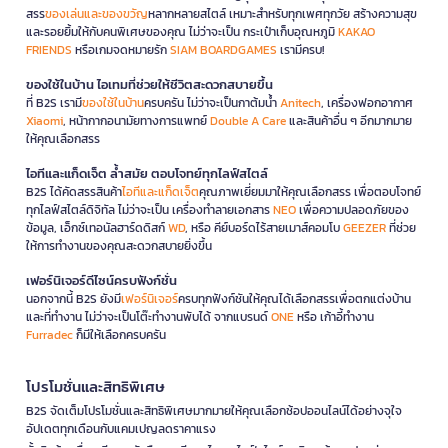
สรร
ของเล่นและของขวัญ
หลากหลายสไตล์ เหมาะสำหรับทุกเพศทุกวัย สร้างความสุข
และรอยยิ้มให้กับคนพิเศษของคุณ ไม่ว่าจะเป็น กระเป๋าเก็บอุณหภูมิ
KAKAO
FRIENDS
หรือเกมจดหมายรัก
SIAM BOARDGAMES
เรามีครบ!
ของใช้ในบ้าน ไอเทมที่ช่วยให้ชีวิตสะดวกสบายขึ้น
ที่ B2S เรามี
ของใช้ในบ้าน
ครบครัน ไม่ว่าจะเป็นกาต้มน้ำ
Anitech
, เครื่องฟอกอากาศ
Xiaomi
, หน้ากากอนามัยทางการแพทย์
Double A Care
และสินค้าอื่น ๆ อีกมากมาย
ให้คุณเลือกสรร
ไอทีและแก็ดเจ็ต ล้ำสมัย ตอบโจทย์ทุกไลฟ์สไตล์
B2S ได้คัดสรรสินค้า
ไอทีและแก็ดเจ็ต
คุณภาพเยี่ยมมาให้คุณเลือกสรร เพื่อตอบโจทย์
ทุกไลฟ์สไตล์ดิจิทัล ไม่ว่าจะเป็น เครื่องทำลายเอกสาร
NEO
เพื่อความปลอดภัยของ
ข้อมูล, เอ็กซ์เทอนัลฮาร์ดดิสก์
WD
, หรือ คีย์บอร์ดไร้สายเมาส์คอมโบ
GEEZER
ที่ช่วย
ให้การทำงานของคุณสะดวกสบายยิ่งขึ้น
เฟอร์นิเจอร์ดีไซน์ครบฟังก์ชั่น
นอกจากนี้ B2S ยังมี
เฟอร์นิเจอร์
ครบทุกฟังก์ชันให้คุณได้เลือกสรรเพื่อตกแต่งบ้าน
และที่ทำงาน ไม่ว่าจะเป็นโต๊ะทำงานพับได้ จากแบรนด์
ONE
หรือ เก้าอี้ทำงาน
Furradec
ก็มีให้เลือกครบครัน
โปรโมชั่นและสิทธิพิเศษ
B2S จัดเต็มโปรโมชั่นและสิทธิพิเศษมากมายให้คุณเลือกช้อปออนไลน์ได้อย่างจุใจ
อัปเดตทุกเดือนกับแคมเปญลดราคาแรง