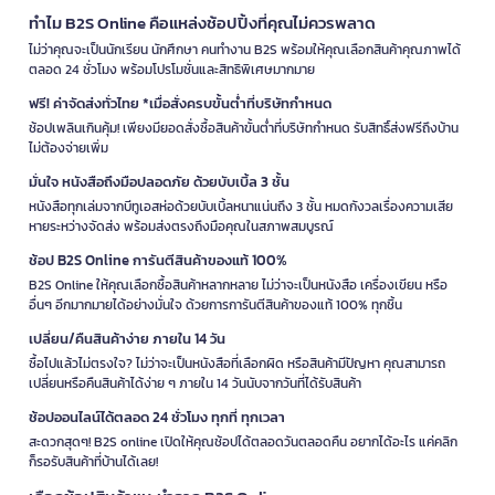
ทำไม B2S Online คือแหล่งช้อปปิ้งที่คุณไม่ควรพลาด
ไม่ว่าคุณจะเป็นนักเรียน นักศึกษา คนทำงาน B2S พร้อมให้คุณเลือกสินค้าคุณภาพได้
ตลอด 24 ชั่วโมง พร้อมโปรโมชั่นและสิทธิพิเศษมากมาย
ฟรี! ค่าจัดส่งทั่วไทย *เมื่อสั่งครบขั้นต่ำที่บริษัทกำหนด
ช้อปเพลินเกินคุ้ม! เพียงมียอดสั่งซื้อสินค้าขั้นต่ำที่บริษัทกำหนด รับสิทธิ์ส่งฟรีถึงบ้าน
ไม่ต้องจ่ายเพิ่ม
มั่นใจ หนังสือถึงมือปลอดภัย ด้วยบับเบิ้ล 3 ชั้น
หนังสือทุกเล่มจากบีทูเอสห่อด้วยบับเบิ้ลหนาแน่นถึง 3 ชั้น หมดกังวลเรื่องความเสีย
หายระหว่างจัดส่ง พร้อมส่งตรงถึงมือคุณในสภาพสมบูรณ์
ช้อป B2S Online การันตีสินค้าของแท้ 100%
B2S Online ให้คุณเลือกซื้อสินค้าหลากหลาย ไม่ว่าจะเป็นหนังสือ เครื่องเขียน หรือ
อื่นๆ อีกมากมายได้อย่างมั่นใจ ด้วยการการันตีสินค้าของแท้ 100% ทุกชิ้น
เปลี่ยน/คืนสินค้าง่าย ภายใน 14 วัน
ซื้อไปแล้วไม่ตรงใจ? ไม่ว่าจะเป็นหนังสือที่เลือกผิด หรือสินค้ามีปัญหา คุณสามารถ
เปลี่ยนหรือคืนสินค้าได้ง่าย ๆ ภายใน 14 วันนับจากวันที่ได้รับสินค้า
ช้อปออนไลน์ได้ตลอด 24 ชั่วโมง ทุกที่ ทุกเวลา
สะดวกสุดๆ! B2S online เปิดให้คุณช้อปได้ตลอดวันตลอดคืน อยากได้อะไร แค่คลิก
ก็รอรับสินค้าที่บ้านได้เลย!