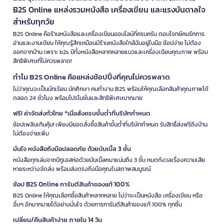
B2S Online แหล่งรวมหนังสือ เครื่องเขียน และแรงบันดาลใจ
สำหรับทุกวัย
B2S Online คือร้านหนังสือและเครื่องเขียนออนไลน์ที่ครบครัน ตอบโจทย์คนรักการ
อ่านและงานเขียน ให้คุณรู้สึกเหมือนมีร้านหนังสือใกล้ฉันอยู่ในมือ ช้อปง่าย ไม่ต้อง
ออกจากบ้าน เพราะ b2s มีทั้งหนังสือหลากหลายแนวและเครื่องเขียนคุณภาพ พร้อม
สิทธิพิเศษที่ไม่ควรพลาด!
ทำไม B2S Online คือแหล่งช้อปปิ้งที่คุณไม่ควรพลาด
ไม่ว่าคุณจะเป็นนักเรียน นักศึกษา คนทำงาน B2S พร้อมให้คุณเลือกสินค้าคุณภาพได้
ตลอด 24 ชั่วโมง พร้อมโปรโมชั่นและสิทธิพิเศษมากมาย
ฟรี! ค่าจัดส่งทั่วไทย *เมื่อสั่งครบขั้นต่ำที่บริษัทกำหนด
ช้อปเพลินเกินคุ้ม! เพียงมียอดสั่งซื้อสินค้าขั้นต่ำที่บริษัทกำหนด รับสิทธิ์ส่งฟรีถึงบ้าน
ไม่ต้องจ่ายเพิ่ม
มั่นใจ หนังสือถึงมือปลอดภัย ด้วยบับเบิ้ล 3 ชั้น
หนังสือทุกเล่มจากบีทูเอสห่อด้วยบับเบิ้ลหนาแน่นถึง 3 ชั้น หมดกังวลเรื่องความเสีย
หายระหว่างจัดส่ง พร้อมส่งตรงถึงมือคุณในสภาพสมบูรณ์
ช้อป B2S Online การันตีสินค้าของแท้ 100%
B2S Online ให้คุณเลือกซื้อสินค้าหลากหลาย ไม่ว่าจะเป็นหนังสือ เครื่องเขียน หรือ
อื่นๆ อีกมากมายได้อย่างมั่นใจ ด้วยการการันตีสินค้าของแท้ 100% ทุกชิ้น
เปลี่ยน/คืนสินค้าง่าย ภายใน 14 วัน