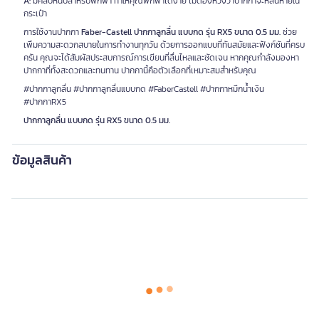
A:
มีคลิปหนีบสำหรับพกพา ทำให้คุณพกพาได้ง่าย ไม่ต้องห่วงว่าปากกาจะหล่นหายใน
กระเป๋า
การใช้งานปากกา
Faber-Castell ปากกาลูกลื่น แบบกด รุ่น RX5 ขนาด 0.5 มม.
ช่วย
เพิ่มความสะดวกสบายในการทำงานทุกวัน ด้วยการออกแบบที่ทันสมัยและฟังก์ชันที่ครบ
ครัน คุณจะได้สัมผัสประสบการณ์การเขียนที่ลื่นไหลและชัดเจน หากคุณกำลังมองหา
ปากกาที่ทั้งสะดวกและทนทาน ปากกานี้คือตัวเลือกที่เหมาะสมสำหรับคุณ
#ปากกาลูกลื่น #ปากกาลูกลื่นแบบกด #FaberCastell #ปากกาหมึกน้ำเงิน
#ปากกาRX5
ปากกาลูกลื่น แบบกด รุ่น RX5 ขนาด 0.5 มม.
ข้อมูลสินค้า