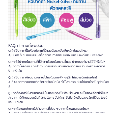
FAQ: คำถามที่พบบ่อย
Q: ถ้าใช้ปากกานี้ในห้องประชุมที่มีแสงน้อยจะยังเห็นหมึกชัดเจนไหม?
A:
หมึกสีน้ำเงินเข้มและแห้งเร็ว ช่วยให้การเขียนชัดเจนแม้ในห้องที่แสงไม่เพียงพอ
Q: หากใช้ปากกาในสถานที่ที่มีความร้อนหรือความชื้นสูง ปากกาจะทำงานได้ดีหรือไม่?
A:
ปากกานี้ออกแบบมาให้ใช้งานได้ในหลากหลายสภาพแวดล้อม รวมถึงสภาพอากาศ
ร้อนหรือชื้น
Q: ถ้าใช้ปากกาเขียนงานหลายชั่วโมงในออฟฟิศ จะรู้สึกไม่สบายมือหรือเปล่า?
A:
ด้ามปากกาที่ขนาดกะทัดรัดและจับถนัดมือ ทำให้สามารถเขียนได้นานโดยไม่รู้สึกเมื่อย
ล้า
Q: หากต้องการใช้งานปากกานี้เป็นของขวัญให้เพื่อนร่วมงาน จะเป็นทางเลือกที่ดีไหม?
A:
ปากกานี้ดีไซน์ลอนคลื่นที่ Grip Zone จับได้กระชับมือ จึงเป็นของขวัญที่มีประโยชน์
และเหมาะสม
Q: หากต้องพกปากกาไปต่างสถานที่บ่อย ๆ ปากกานี้จะพกสะดวกไหม?