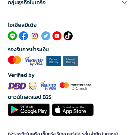
กลุ่มธุรกิจในเครือ
โซเซียลมีเดีย​
รองรับการชำระเงิน
Verified by
ดาวน์โหลดแอป B2S
B2S ธุรกิจในเครือ เซ็นทรัล รีเทล คอร์ปอเรชั่น จำกัด (มหาชน)