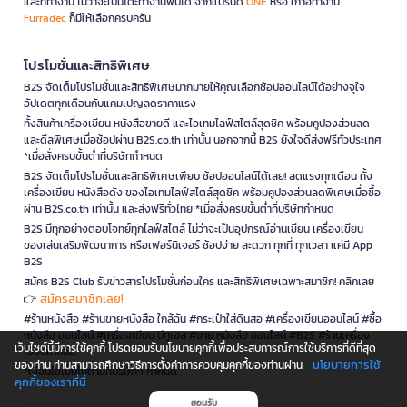
และที่ทำงาน ไม่ว่าจะเป็นโต๊ะทำงานพับได้ จากแบรนด์
ONE
หรือ เก้าอี้ทำงาน
Furradec
ก็มีให้เลือกครบครัน
โปรโมชั่นและสิทธิพิเศษ
B2S จัดเต็มโปรโมชั่นและสิทธิพิเศษมากมายให้คุณเลือกช้อปออนไลน์ได้อย่างจุใจ
อัปเดตทุกเดือนกับแคมเปญลดราคาแรง
ทั้งสินค้าเครื่องเขียน หนังสือขายดี และไอเทมไลฟ์สไตล์สุดชิค พร้อมคูปองส่วนลด
และดีลพิเศษเมื่อช้อปผ่าน B2S.co.th เท่านั้น นอกจากนี้ B2S ยังใจดีส่งฟรีทั่วประเทศ
*เมื่อสั่งครบขั้นต่ำที่บริษัทกำหนด
B2S จัดเต็มโปรโมชั่นและสิทธิพิเศษเพียบ ช้อปออนไลน์ได้เลย! ลดแรงทุกเดือน ทั้ง
เครื่องเขียน หนังสือดัง ของไอเทมไลฟ์สไตล์สุดชิค พร้อมคูปองส่วนลดพิเศษเมื่อซื้อ
ผ่าน B2S.co.th เท่านั้น และส่งฟรีทั่วไทย *เมื่อสั่งครบขั้นต่ำที่บริษัทกำหนด
B2S มีทุกอย่างตอบโจทย์ทุกไลฟ์สไตล์ ไม่ว่าจะเป็นอุปกรณ์อ่านเขียน เครื่องเขียน
ของเล่นเสริมพัฒนาการ หรือเฟอร์นิเจอร์ ช้อปง่าย สะดวก ทุกที่ ทุกเวลา แค่มี App
B2S
สมัคร B2S Club รับข่าวสารโปรโมชั่นก่อนใคร และสิทธิพิเศษเฉพาะสมาชิก! คลิกเลย
สมัครสมาชิกเลย!
👉
#ร้านหนังสือ #ร้านขายหนังสือ ใกล้ฉัน #กระเป๋าใส่ดินสอ #เครื่องเขียนออนไลน์ #ซื้อ
หนังสือ ออนไลน์ #เครื่องเขียน บีทูเอส #ขาย หนังสือ ออนไลน์ #B2S #ร้านเครื่อง
เว็บไซต์นี้มีการใช้คุกกี้ โปรดยอมรับนโยบายคุกกี้เพื่อประสบการณ์การใช้บริการที่ดีที่สุด
เขียนใกล้ฉัน
นโยบายการใช้
ของท่าน ท่านสามารถศึกษาวิธีการตั้งค่าการควบคุมคุกกี้ของท่านผ่าน
*เงื่อนไขเป็นไปตามที่บริษัทฯ กำหนด
คุกกี้ของเราที่นี่
ยอมรับ