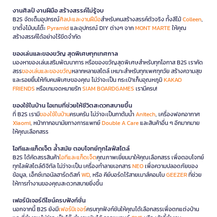
งานศิลป์ งานฝีมือ สร้างสรรค์ไม่รู้จบ
B2S จัดเต็มอุปกรณ์
ศิลปะและงานฝีมือ
สำหรับคนสร้างสรรค์ตัวจริง ทั้งสีไม้
Colleen
,
ขาตั้งไม้บนโต๊ะ
Pyramid
และอุปกรณ์ DIY ต่างๆ จาก
MONT MARTE
ให้คุณ
สร้างสรรค์ได้อย่างไร้ขีดจำกัด
ของเล่นและของขวัญ สุดพิเศษทุกเทศกาล
มองหาของเล่นเสริมพัฒนาการ หรือของขวัญสุดพิเศษสำหรับทุกโอกาส B2S เราคัด
สรร
ของเล่นและของขวัญ
หลากหลายสไตล์ เหมาะสำหรับทุกเพศทุกวัย สร้างความสุข
และรอยยิ้มให้กับคนพิเศษของคุณ ไม่ว่าจะเป็น กระเป๋าเก็บอุณหภูมิ
KAKAO
FRIENDS
หรือเกมจดหมายรัก
SIAM BOARDGAMES
เรามีครบ!
ของใช้ในบ้าน ไอเทมที่ช่วยให้ชีวิตสะดวกสบายขึ้น
ที่ B2S เรามี
ของใช้ในบ้าน
ครบครัน ไม่ว่าจะเป็นกาต้มน้ำ
Anitech
, เครื่องฟอกอากาศ
Xiaomi
, หน้ากากอนามัยทางการแพทย์
Double A Care
และสินค้าอื่น ๆ อีกมากมาย
ให้คุณเลือกสรร
ไอทีและแก็ดเจ็ต ล้ำสมัย ตอบโจทย์ทุกไลฟ์สไตล์
B2S ได้คัดสรรสินค้า
ไอทีและแก็ดเจ็ต
คุณภาพเยี่ยมมาให้คุณเลือกสรร เพื่อตอบโจทย์
ทุกไลฟ์สไตล์ดิจิทัล ไม่ว่าจะเป็น เครื่องทำลายเอกสาร
NEO
เพื่อความปลอดภัยของ
ข้อมูล, เอ็กซ์เทอนัลฮาร์ดดิสก์
WD
, หรือ คีย์บอร์ดไร้สายเมาส์คอมโบ
GEEZER
ที่ช่วย
ให้การทำงานของคุณสะดวกสบายยิ่งขึ้น
เฟอร์นิเจอร์ดีไซน์ครบฟังก์ชั่น
นอกจากนี้ B2S ยังมี
เฟอร์นิเจอร์
ครบทุกฟังก์ชันให้คุณได้เลือกสรรเพื่อตกแต่งบ้าน