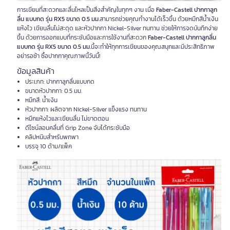
การเขียนที่สะดวกและลื่นไหลเป็นสิ่งสำคัญในทุกๆ งาน เมื่อ
Faber-Castell ปากกาลูก
ลื่น แบบกด รุ่น RX5 ขนาด 0.5 มม.
สามารถช่วยคุณทำงานได้เร็วขึ้น ด้วยหมึกสีน้ำเงิน
แห้งไว เขียนลื่นไม่สะดุด และหัวปากกา Nickel-Silver ทนทาน ช่วยให้การจดบันทึกง่าย
ขึ้น ด้วยการออกแบบที่กระชับมือและการใช้งานที่สะดวก
Faber-Castell ปากกาลูกลื่น
แบบกด รุ่น RX5 ขนาด 0.5 มม.
นี้จะทำให้ทุกการเขียนของคุณสนุกและมีประสิทธิภาพ
อย่ารอช้า ซื้อปากกาคุณภาพนี้วันนี้!
ข้อมูลสินค้า
ประเภท: ปากกาลูกลื่นแบบกด
ขนาดหัวปากกา: 0.5 มม.
หมึกสี: น้ำเงิน
หัวปากกา: ผลิตจาก Nickel-Silver แข็งแรง ทนทาน
หมึกแห้งไวและเขียนลื่น ไม่ขาดตอน
ดีไซน์ลอนคลื่นที่ Grip Zone จับได้กระชับมือ
คลิปหนีบสำหรับพกพา
บรรจุ 10 ด้าม/แพ็ค