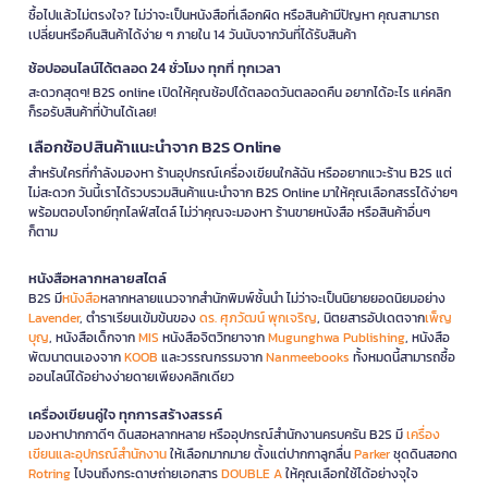
ซื้อไปแล้วไม่ตรงใจ? ไม่ว่าจะเป็นหนังสือที่เลือกผิด หรือสินค้ามีปัญหา คุณสามารถ
เปลี่ยนหรือคืนสินค้าได้ง่าย ๆ ภายใน 14 วันนับจากวันที่ได้รับสินค้า
ช้อปออนไลน์ได้ตลอด 24 ชั่วโมง ทุกที่ ทุกเวลา
สะดวกสุดๆ! B2S online เปิดให้คุณช้อปได้ตลอดวันตลอดคืน อยากได้อะไร แค่คลิก
ก็รอรับสินค้าที่บ้านได้เลย!
เลือกช้อปสินค้าแนะนำจาก B2S Online
สำหรับใครที่กำลังมองหา ร้านอุปกรณ์เครื่องเขียนใกล้ฉัน หรืออยากแวะร้าน B2S แต่
ไม่สะดวก วันนี้เราได้รวบรวมสินค้าแนะนำจาก B2S Online มาให้คุณเลือกสรรได้ง่ายๆ
พร้อมตอบโจทย์ทุกไลฟ์สไตล์ ไม่ว่าคุณจะมองหา ร้านขายหนังสือ หรือสินค้าอื่นๆ
ก็ตาม
หนังสือหลากหลายสไตล์
B2S มี
หนังสือ
หลากหลายแนวจากสำนักพิมพ์ชั้นนำ ไม่ว่าจะเป็นนิยายยอดนิยมอย่าง
Lavender
, ตำราเรียนเข้มข้นของ
ดร. ศุภวัฒน์ พุกเจริญ
, นิตยสารอัปเดตจาก
เพ็ญ
บุญ
, หนังสือเด็กจาก
MIS
หนังสือจิตวิทยาจาก
Mugunghwa Publishing
, หนังสือ
พัฒนาตนเองจาก
KOOB
และวรรณกรรมจาก
Nanmeebooks
ทั้งหมดนี้สามารถซื้อ
ออนไลน์ได้อย่างง่ายดายเพียงคลิกเดียว
เครื่องเขียนคู่ใจ ทุกการสร้างสรรค์
มองหาปากกาดีๆ ดินสอหลากหลาย หรืออุปกรณ์สำนักงานครบครัน B2S มี
เครื่อง
เขียนและอุปกรณ์สำนักงาน
ให้เลือกมากมาย ตั้งแต่ปากกาลูกลื่น
Parker
ชุดดินสอกด
Rotring
ไปจนถึงกระดาษถ่ายเอกสาร
DOUBLE A
ให้คุณเลือกใช้ได้อย่างจุใจ