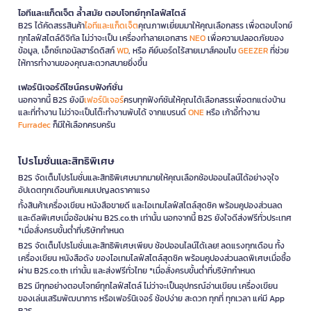
ไอทีและแก็ดเจ็ต ล้ำสมัย ตอบโจทย์ทุกไลฟ์สไตล์
B2S ได้คัดสรรสินค้า
ไอทีและแก็ดเจ็ต
คุณภาพเยี่ยมมาให้คุณเลือกสรร เพื่อตอบโจทย์
ทุกไลฟ์สไตล์ดิจิทัล ไม่ว่าจะเป็น เครื่องทำลายเอกสาร
NEO
เพื่อความปลอดภัยของ
ข้อมูล, เอ็กซ์เทอนัลฮาร์ดดิสก์
WD
, หรือ คีย์บอร์ดไร้สายเมาส์คอมโบ
GEEZER
ที่ช่วย
ให้การทำงานของคุณสะดวกสบายยิ่งขึ้น
เฟอร์นิเจอร์ดีไซน์ครบฟังก์ชั่น
นอกจากนี้ B2S ยังมี
เฟอร์นิเจอร์
ครบทุกฟังก์ชันให้คุณได้เลือกสรรเพื่อตกแต่งบ้าน
และที่ทำงาน ไม่ว่าจะเป็นโต๊ะทำงานพับได้ จากแบรนด์
ONE
หรือ เก้าอี้ทำงาน
Furradec
ก็มีให้เลือกครบครัน
โปรโมชั่นและสิทธิพิเศษ
B2S จัดเต็มโปรโมชั่นและสิทธิพิเศษมากมายให้คุณเลือกช้อปออนไลน์ได้อย่างจุใจ
อัปเดตทุกเดือนกับแคมเปญลดราคาแรง
ทั้งสินค้าเครื่องเขียน หนังสือขายดี และไอเทมไลฟ์สไตล์สุดชิค พร้อมคูปองส่วนลด
และดีลพิเศษเมื่อช้อปผ่าน B2S.co.th เท่านั้น นอกจากนี้ B2S ยังใจดีส่งฟรีทั่วประเทศ
*เมื่อสั่งครบขั้นต่ำที่บริษัทกำหนด
B2S จัดเต็มโปรโมชั่นและสิทธิพิเศษเพียบ ช้อปออนไลน์ได้เลย! ลดแรงทุกเดือน ทั้ง
เครื่องเขียน หนังสือดัง ของไอเทมไลฟ์สไตล์สุดชิค พร้อมคูปองส่วนลดพิเศษเมื่อซื้อ
ผ่าน B2S.co.th เท่านั้น และส่งฟรีทั่วไทย *เมื่อสั่งครบขั้นต่ำที่บริษัทกำหนด
B2S มีทุกอย่างตอบโจทย์ทุกไลฟ์สไตล์ ไม่ว่าจะเป็นอุปกรณ์อ่านเขียน เครื่องเขียน
ของเล่นเสริมพัฒนาการ หรือเฟอร์นิเจอร์ ช้อปง่าย สะดวก ทุกที่ ทุกเวลา แค่มี App
B2S