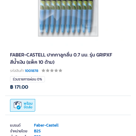
FABER-CASTELL ปากกาลูกลื่น 0.7 มม. รุ่น GRIPXF
สีน้ำเงิน (แพ็ค 10 ด้าม)
รหัสสินค้า
1001878
ร่วมรายการผ่อน 0%
฿ 171.00
พร้อม
จัดส่ง
Faber-Castell
แบรนด์
B2S
จำหน่ายโดย