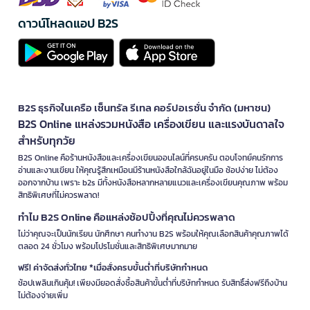
ดาวน์โหลดแอป B2S
B2S ธุรกิจในเครือ เซ็นทรัล รีเทล คอร์ปอเรชั่น จำกัด (มหาชน)
B2S Online แหล่งรวมหนังสือ เครื่องเขียน และแรงบันดาลใจ
สำหรับทุกวัย
B2S Online คือร้านหนังสือและเครื่องเขียนออนไลน์ที่ครบครัน ตอบโจทย์คนรักการ
อ่านและงานเขียน ให้คุณรู้สึกเหมือนมีร้านหนังสือใกล้ฉันอยู่ในมือ ช้อปง่าย ไม่ต้อง
ออกจากบ้าน เพราะ b2s มีทั้งหนังสือหลากหลายแนวและเครื่องเขียนคุณภาพ พร้อม
สิทธิพิเศษที่ไม่ควรพลาด!
ทำไม B2S Online คือแหล่งช้อปปิ้งที่คุณไม่ควรพลาด
ไม่ว่าคุณจะเป็นนักเรียน นักศึกษา คนทำงาน B2S พร้อมให้คุณเลือกสินค้าคุณภาพได้
ตลอด 24 ชั่วโมง พร้อมโปรโมชั่นและสิทธิพิเศษมากมาย
ฟรี! ค่าจัดส่งทั่วไทย *เมื่อสั่งครบขั้นต่ำที่บริษัทกำหนด
ช้อปเพลินเกินคุ้ม! เพียงมียอดสั่งซื้อสินค้าขั้นต่ำที่บริษัทกำหนด รับสิทธิ์ส่งฟรีถึงบ้าน
ไม่ต้องจ่ายเพิ่ม