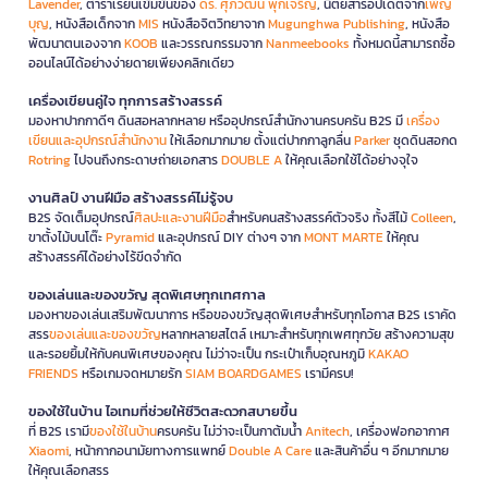
Lavender
, ตำราเรียนเข้มข้นของ
ดร. ศุภวัฒน์ พุกเจริญ
, นิตยสารอัปเดตจาก
เพ็ญ
บุญ
, หนังสือเด็กจาก
MIS
หนังสือจิตวิทยาจาก
Mugunghwa Publishing
, หนังสือ
พัฒนาตนเองจาก
KOOB
และวรรณกรรมจาก
Nanmeebooks
ทั้งหมดนี้สามารถซื้อ
ออนไลน์ได้อย่างง่ายดายเพียงคลิกเดียว
เครื่องเขียนคู่ใจ ทุกการสร้างสรรค์
มองหาปากกาดีๆ ดินสอหลากหลาย หรืออุปกรณ์สำนักงานครบครัน B2S มี
เครื่อง
เขียนและอุปกรณ์สำนักงาน
ให้เลือกมากมาย ตั้งแต่ปากกาลูกลื่น
Parker
ชุดดินสอกด
Rotring
ไปจนถึงกระดาษถ่ายเอกสาร
DOUBLE A
ให้คุณเลือกใช้ได้อย่างจุใจ
งานศิลป์ งานฝีมือ สร้างสรรค์ไม่รู้จบ
B2S จัดเต็มอุปกรณ์
ศิลปะและงานฝีมือ
สำหรับคนสร้างสรรค์ตัวจริง ทั้งสีไม้
Colleen
,
ขาตั้งไม้บนโต๊ะ
Pyramid
และอุปกรณ์ DIY ต่างๆ จาก
MONT MARTE
ให้คุณ
สร้างสรรค์ได้อย่างไร้ขีดจำกัด
ของเล่นและของขวัญ สุดพิเศษทุกเทศกาล
มองหาของเล่นเสริมพัฒนาการ หรือของขวัญสุดพิเศษสำหรับทุกโอกาส B2S เราคัด
สรร
ของเล่นและของขวัญ
หลากหลายสไตล์ เหมาะสำหรับทุกเพศทุกวัย สร้างความสุข
และรอยยิ้มให้กับคนพิเศษของคุณ ไม่ว่าจะเป็น กระเป๋าเก็บอุณหภูมิ
KAKAO
FRIENDS
หรือเกมจดหมายรัก
SIAM BOARDGAMES
เรามีครบ!
ของใช้ในบ้าน ไอเทมที่ช่วยให้ชีวิตสะดวกสบายขึ้น
ที่ B2S เรามี
ของใช้ในบ้าน
ครบครัน ไม่ว่าจะเป็นกาต้มน้ำ
Anitech
, เครื่องฟอกอากาศ
Xiaomi
, หน้ากากอนามัยทางการแพทย์
Double A Care
และสินค้าอื่น ๆ อีกมากมาย
ให้คุณเลือกสรร