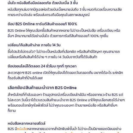
มั่นใจ หนังสือถึงมือปลอดภัย ด้วยบับเบิ้ล 3 ชั้น
หนังสือทุกเล่มจากบีทูเอสห่อด้วยบับเบิ้ลหนาแน่นถึง 3 ชั้น หมดกังวลเรื่องความเสีย
หายระหว่างจัดส่ง พร้อมส่งตรงถึงมือคุณในสภาพสมบูรณ์
ช้อป B2S Online การันตีสินค้าของแท้ 100%
B2S Online ให้คุณเลือกซื้อสินค้าหลากหลาย ไม่ว่าจะเป็นหนังสือ เครื่องเขียน หรือ
อื่นๆ อีกมากมายได้อย่างมั่นใจ ด้วยการการันตีสินค้าของแท้ 100% ทุกชิ้น
เปลี่ยน/คืนสินค้าง่าย ภายใน 14 วัน
ซื้อไปแล้วไม่ตรงใจ? ไม่ว่าจะเป็นหนังสือที่เลือกผิด หรือสินค้ามีปัญหา คุณสามารถ
เปลี่ยนหรือคืนสินค้าได้ง่าย ๆ ภายใน 14 วันนับจากวันที่ได้รับสินค้า
ช้อปออนไลน์ได้ตลอด 24 ชั่วโมง ทุกที่ ทุกเวลา
สะดวกสุดๆ! B2S online เปิดให้คุณช้อปได้ตลอดวันตลอดคืน อยากได้อะไร แค่คลิก
ก็รอรับสินค้าที่บ้านได้เลย!
เลือกช้อปสินค้าแนะนำจาก B2S Online
สำหรับใครที่กำลังมองหา ร้านอุปกรณ์เครื่องเขียนใกล้ฉัน หรืออยากแวะร้าน B2S แต่
ไม่สะดวก วันนี้เราได้รวบรวมสินค้าแนะนำจาก B2S Online มาให้คุณเลือกสรรได้ง่ายๆ
พร้อมตอบโจทย์ทุกไลฟ์สไตล์ ไม่ว่าคุณจะมองหา ร้านขายหนังสือ หรือสินค้าอื่นๆ
ก็ตาม
หนังสือหลากหลายสไตล์
B2S มี
หนังสือ
หลากหลายแนวจากสำนักพิมพ์ชั้นนำ ไม่ว่าจะเป็นนิยายยอดนิยมอย่าง