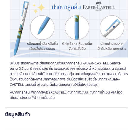
เพิ่มประสิทธิภาพการเขียนของคุณด้วยปากกาลูกลื่น FABER-CASTELL GRIPXF
ขนาด 0.7 มม. ปากกาน้ำเงิน ที่มาพร้อมหัวปากกาแข็งแรง น้ำหมึกลื่นไม่สะดุด และกริป
ยางนุ่มจับสบาย ใช้งานได้ยาวนานในราคาสุดคุ้ม เหมาะกับทุกองค์กร หน่วยงาน หรือการ
ใช้งานส่วนตัวที่ต้องการปากกาคุณภาพระดับมืออาชีพ รีบสั่งซื้อ ปากกา FABER-
CASTELL เลยวันนี้ เพื่อเติมเต็มไอเดียของคุณให้ลื่นไหลไม่สะดุด
#ปากกาลูกลื่น #ปากกาFABERCASTELL #ปากกา0.7มม. #ปากกาน้ำเงิน #เครื่อง
เขียนสำนักงาน #ปากกาเขียนลื่น
ข้อมูลสินค้า