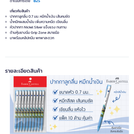
B2S
ดำเนินการโดย
เกี่ยวกับสินค้า
ปากกาลูกลื่น 0.7 มม. หมึกน้ำเงิน เส้นคมชัด
น้ำหมึกผสมน้ำมัน เพิ่มความหนืด เขียนลื่น
หัวปากกา Nickel Silver แข็งแรง ทนทาน
ด้ามหุ้มยางนิ่ม Grip Zone สบายมือ
มาพร้อมคลิปหนีบ พกพาสะดวก
รายละเอียดสินค้า