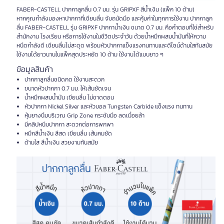
FABER-CASTELL ปากกาลูกลื่น 0.7 มม. รุ่น GRIPXF สีน้ำเงิน (แพ็ค 10 ด้าม)
หากคุณกำลังมองหาปากกาที่เขียนลื่น จับถนัดมือ และคุ้มค่าในทุกการใช้งาน ปากกาลูก
ลื่น FABER-CASTELL รุ่น GRIPXF ปากกาน้ำเงิน ขนาด 0.7 มม. คือคำตอบที่ใช่สำหรับ
สำนักงาน โรงเรียน หรือการใช้งานในชีวิตประจำวัน ด้วยน้ำหมึกผสมน้ำมันที่ให้ความ
หนืดกำลังดี เขียนลื่นไม่สะดุด พร้อมหัวปากกาแข็งแรงทนทานและดีไซน์ด้ามใสทันสมัย
ใช้งานได้ยาวนานในแพ็คสุดประหยัด 10 ด้าม ใช้งานได้แบบยาว ๆ
ข้อมูลสินค้า
ปากกาลูกลื่นชนิดกด ใช้งานสะดวก
ขนาดหัวปากกา 0.7 มม. ให้เส้นชัดเจน
น้ำหมึกผสมน้ำมัน เขียนลื่น ไม่ขาดตอน
หัวปากกา Nickel Silver และหัวบอล Tungsten Carbide แข็งแรง ทนทาน
หุ้มยางนิ่มบริเวณ Grip Zone กระชับมือ ลดเมื่อยล้า
มีคลิปหนีบปากกา สะดวกต่อการพกพา
หมึกสีน้ำเงิน สีสด เขียนลื่น เส้นคมชัด
ด้ามใส สีน้ำเงิน สวยงามทันสมัย