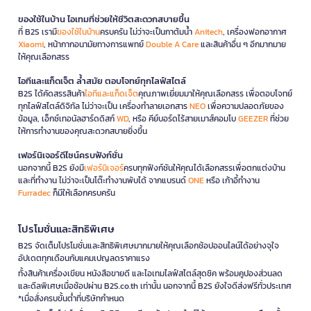
ของใช้ในบ้าน ไอเทมที่ช่วยให้ชีวิตสะดวกสบายขึ้น
ที่ B2S เรามี
ของใช้ในบ้าน
ครบครัน ไม่ว่าจะเป็นกาต้มน้ำ
Anitech
, เครื่องฟอกอากาศ
Xiaomi
, หน้ากากอนามัยทางการแพทย์
Double A Care
และสินค้าอื่น ๆ อีกมากมาย
ให้คุณเลือกสรร
ไอทีและแก็ดเจ็ต ล้ำสมัย ตอบโจทย์ทุกไลฟ์สไตล์
B2S ได้คัดสรรสินค้า
ไอทีและแก็ดเจ็ต
คุณภาพเยี่ยมมาให้คุณเลือกสรร เพื่อตอบโจทย์
ทุกไลฟ์สไตล์ดิจิทัล ไม่ว่าจะเป็น เครื่องทำลายเอกสาร
NEO
เพื่อความปลอดภัยของ
ข้อมูล, เอ็กซ์เทอนัลฮาร์ดดิสก์
WD
, หรือ คีย์บอร์ดไร้สายเมาส์คอมโบ
GEEZER
ที่ช่วย
ให้การทำงานของคุณสะดวกสบายยิ่งขึ้น
เฟอร์นิเจอร์ดีไซน์ครบฟังก์ชั่น
นอกจากนี้ B2S ยังมี
เฟอร์นิเจอร์
ครบทุกฟังก์ชันให้คุณได้เลือกสรรเพื่อตกแต่งบ้าน
และที่ทำงาน ไม่ว่าจะเป็นโต๊ะทำงานพับได้ จากแบรนด์
ONE
หรือ เก้าอี้ทำงาน
Furradec
ก็มีให้เลือกครบครัน
โปรโมชั่นและสิทธิพิเศษ
B2S จัดเต็มโปรโมชั่นและสิทธิพิเศษมากมายให้คุณเลือกช้อปออนไลน์ได้อย่างจุใจ
อัปเดตทุกเดือนกับแคมเปญลดราคาแรง
ทั้งสินค้าเครื่องเขียน หนังสือขายดี และไอเทมไลฟ์สไตล์สุดชิค พร้อมคูปองส่วนลด
และดีลพิเศษเมื่อช้อปผ่าน B2S.co.th เท่านั้น นอกจากนี้ B2S ยังใจดีส่งฟรีทั่วประเทศ
*เมื่อสั่งครบขั้นต่ำที่บริษัทกำหนด