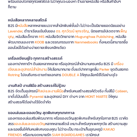
พร้อมตอบโจทย์ทุกไลฟ์สไตล์ ไม่ว่าคุณจะมองหา ร้านขายหนังสือ หรือสินค้าอื่นๆ
ก็ตาม
หนังสือหลากหลายสไตล์
B2S มี
หนังสือ
หลากหลายแนวจากสำนักพิมพ์ชั้นนำ ไม่ว่าจะเป็นนิยายยอดนิยมอย่าง
Lavender
, ตำราเรียนเข้มข้นของ
ดร. ศุภวัฒน์ พุกเจริญ
, นิตยสารอัปเดตจาก
เพ็ญ
บุญ
, หนังสือเด็กจาก
MIS
หนังสือจิตวิทยาจาก
Mugunghwa Publishing
, หนังสือ
พัฒนาตนเองจาก
KOOB
และวรรณกรรมจาก
Nanmeebooks
ทั้งหมดนี้สามารถซื้อ
ออนไลน์ได้อย่างง่ายดายเพียงคลิกเดียว
เครื่องเขียนคู่ใจ ทุกการสร้างสรรค์
มองหาปากกาดีๆ ดินสอหลากหลาย หรืออุปกรณ์สำนักงานครบครัน B2S มี
เครื่อง
เขียนและอุปกรณ์สำนักงาน
ให้เลือกมากมาย ตั้งแต่ปากกาลูกลื่น
Parker
ชุดดินสอกด
Rotring
ไปจนถึงกระดาษถ่ายเอกสาร
DOUBLE A
ให้คุณเลือกใช้ได้อย่างจุใจ
งานศิลป์ งานฝีมือ สร้างสรรค์ไม่รู้จบ
B2S จัดเต็มอุปกรณ์
ศิลปะและงานฝีมือ
สำหรับคนสร้างสรรค์ตัวจริง ทั้งสีไม้
Colleen
,
ขาตั้งไม้บนโต๊ะ
Pyramid
และอุปกรณ์ DIY ต่างๆ จาก
MONT MARTE
ให้คุณ
สร้างสรรค์ได้อย่างไร้ขีดจำกัด
ของเล่นและของขวัญ สุดพิเศษทุกเทศกาล
มองหาของเล่นเสริมพัฒนาการ หรือของขวัญสุดพิเศษสำหรับทุกโอกาส B2S เราคัด
สรร
ของเล่นและของขวัญ
หลากหลายสไตล์ เหมาะสำหรับทุกเพศทุกวัย สร้างความสุข
และรอยยิ้มให้กับคนพิเศษของคุณ ไม่ว่าจะเป็น กระเป๋าเก็บอุณหภูมิ
KAKAO
FRIENDS
หรือเกมจดหมายรัก
SIAM BOARDGAMES
เรามีครบ!