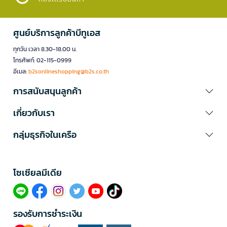
ศูนย์บริการลูกค้าบีทูเอส
ทุกวัน เวลา 8.30-18.00 น.
โทรศัพท์: 02-115-0999
อีเมล:
b2sonlineshopping@b2s.co.th
การสนับสนุนลูกค้า
เกี่ยวกับเรา
กลุ่มธุรกิจในเครือ
โซเซียลมีเดีย​
รองรับการชำระเงิน