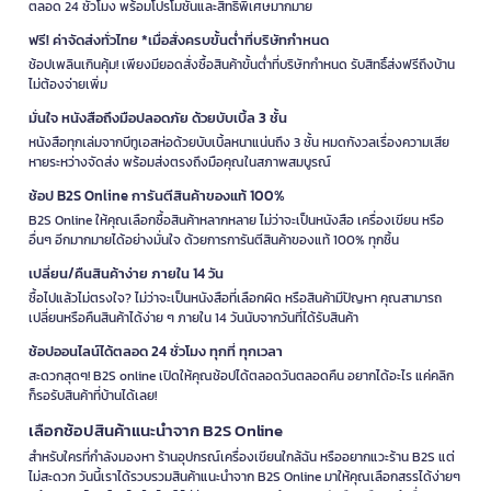
ตลอด 24 ชั่วโมง พร้อมโปรโมชั่นและสิทธิพิเศษมากมาย
ฟรี! ค่าจัดส่งทั่วไทย *เมื่อสั่งครบขั้นต่ำที่บริษัทกำหนด
ช้อปเพลินเกินคุ้ม! เพียงมียอดสั่งซื้อสินค้าขั้นต่ำที่บริษัทกำหนด รับสิทธิ์ส่งฟรีถึงบ้าน
ไม่ต้องจ่ายเพิ่ม
มั่นใจ หนังสือถึงมือปลอดภัย ด้วยบับเบิ้ล 3 ชั้น
หนังสือทุกเล่มจากบีทูเอสห่อด้วยบับเบิ้ลหนาแน่นถึง 3 ชั้น หมดกังวลเรื่องความเสีย
หายระหว่างจัดส่ง พร้อมส่งตรงถึงมือคุณในสภาพสมบูรณ์
ช้อป B2S Online การันตีสินค้าของแท้ 100%
B2S Online ให้คุณเลือกซื้อสินค้าหลากหลาย ไม่ว่าจะเป็นหนังสือ เครื่องเขียน หรือ
อื่นๆ อีกมากมายได้อย่างมั่นใจ ด้วยการการันตีสินค้าของแท้ 100% ทุกชิ้น
เปลี่ยน/คืนสินค้าง่าย ภายใน 14 วัน
ซื้อไปแล้วไม่ตรงใจ? ไม่ว่าจะเป็นหนังสือที่เลือกผิด หรือสินค้ามีปัญหา คุณสามารถ
เปลี่ยนหรือคืนสินค้าได้ง่าย ๆ ภายใน 14 วันนับจากวันที่ได้รับสินค้า
ช้อปออนไลน์ได้ตลอด 24 ชั่วโมง ทุกที่ ทุกเวลา
สะดวกสุดๆ! B2S online เปิดให้คุณช้อปได้ตลอดวันตลอดคืน อยากได้อะไร แค่คลิก
ก็รอรับสินค้าที่บ้านได้เลย!
เลือกช้อปสินค้าแนะนำจาก B2S Online
สำหรับใครที่กำลังมองหา ร้านอุปกรณ์เครื่องเขียนใกล้ฉัน หรืออยากแวะร้าน B2S แต่
ไม่สะดวก วันนี้เราได้รวบรวมสินค้าแนะนำจาก B2S Online มาให้คุณเลือกสรรได้ง่ายๆ