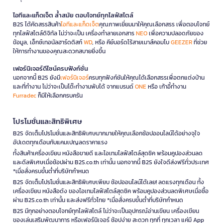
ไอทีและแก็ดเจ็ต ล้ำสมัย ตอบโจทย์ทุกไลฟ์สไตล์
B2S ได้คัดสรรสินค้า
ไอทีและแก็ดเจ็ต
คุณภาพเยี่ยมมาให้คุณเลือกสรร เพื่อตอบโจทย์
ทุกไลฟ์สไตล์ดิจิทัล ไม่ว่าจะเป็น เครื่องทำลายเอกสาร
NEO
เพื่อความปลอดภัยของ
ข้อมูล, เอ็กซ์เทอนัลฮาร์ดดิสก์
WD
, หรือ คีย์บอร์ดไร้สายเมาส์คอมโบ
GEEZER
ที่ช่วย
ให้การทำงานของคุณสะดวกสบายยิ่งขึ้น
เฟอร์นิเจอร์ดีไซน์ครบฟังก์ชั่น
นอกจากนี้ B2S ยังมี
เฟอร์นิเจอร์
ครบทุกฟังก์ชันให้คุณได้เลือกสรรเพื่อตกแต่งบ้าน
และที่ทำงาน ไม่ว่าจะเป็นโต๊ะทำงานพับได้ จากแบรนด์
ONE
หรือ เก้าอี้ทำงาน
Furradec
ก็มีให้เลือกครบครัน
โปรโมชั่นและสิทธิพิเศษ
B2S จัดเต็มโปรโมชั่นและสิทธิพิเศษมากมายให้คุณเลือกช้อปออนไลน์ได้อย่างจุใจ
อัปเดตทุกเดือนกับแคมเปญลดราคาแรง
ทั้งสินค้าเครื่องเขียน หนังสือขายดี และไอเทมไลฟ์สไตล์สุดชิค พร้อมคูปองส่วนลด
และดีลพิเศษเมื่อช้อปผ่าน B2S.co.th เท่านั้น นอกจากนี้ B2S ยังใจดีส่งฟรีทั่วประเทศ
*เมื่อสั่งครบขั้นต่ำที่บริษัทกำหนด
B2S จัดเต็มโปรโมชั่นและสิทธิพิเศษเพียบ ช้อปออนไลน์ได้เลย! ลดแรงทุกเดือน ทั้ง
เครื่องเขียน หนังสือดัง ของไอเทมไลฟ์สไตล์สุดชิค พร้อมคูปองส่วนลดพิเศษเมื่อซื้อ
ผ่าน B2S.co.th เท่านั้น และส่งฟรีทั่วไทย *เมื่อสั่งครบขั้นต่ำที่บริษัทกำหนด
B2S มีทุกอย่างตอบโจทย์ทุกไลฟ์สไตล์ ไม่ว่าจะเป็นอุปกรณ์อ่านเขียน เครื่องเขียน
ของเล่นเสริมพัฒนาการ หรือเฟอร์นิเจอร์ ช้อปง่าย สะดวก ทุกที่ ทุกเวลา แค่มี App