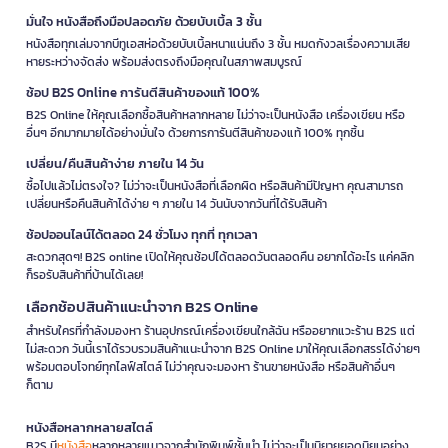
มั่นใจ หนังสือถึงมือปลอดภัย ด้วยบับเบิ้ล 3 ชั้น
หนังสือทุกเล่มจากบีทูเอสห่อด้วยบับเบิ้ลหนาแน่นถึง 3 ชั้น หมดกังวลเรื่องความเสีย
หายระหว่างจัดส่ง พร้อมส่งตรงถึงมือคุณในสภาพสมบูรณ์
ช้อป B2S Online การันตีสินค้าของแท้ 100%
B2S Online ให้คุณเลือกซื้อสินค้าหลากหลาย ไม่ว่าจะเป็นหนังสือ เครื่องเขียน หรือ
อื่นๆ อีกมากมายได้อย่างมั่นใจ ด้วยการการันตีสินค้าของแท้ 100% ทุกชิ้น
เปลี่ยน/คืนสินค้าง่าย ภายใน 14 วัน
ซื้อไปแล้วไม่ตรงใจ? ไม่ว่าจะเป็นหนังสือที่เลือกผิด หรือสินค้ามีปัญหา คุณสามารถ
เปลี่ยนหรือคืนสินค้าได้ง่าย ๆ ภายใน 14 วันนับจากวันที่ได้รับสินค้า
ช้อปออนไลน์ได้ตลอด 24 ชั่วโมง ทุกที่ ทุกเวลา
สะดวกสุดๆ! B2S online เปิดให้คุณช้อปได้ตลอดวันตลอดคืน อยากได้อะไร แค่คลิก
ก็รอรับสินค้าที่บ้านได้เลย!
เลือกช้อปสินค้าแนะนำจาก B2S Online
สำหรับใครที่กำลังมองหา ร้านอุปกรณ์เครื่องเขียนใกล้ฉัน หรืออยากแวะร้าน B2S แต่
ไม่สะดวก วันนี้เราได้รวบรวมสินค้าแนะนำจาก B2S Online มาให้คุณเลือกสรรได้ง่ายๆ
พร้อมตอบโจทย์ทุกไลฟ์สไตล์ ไม่ว่าคุณจะมองหา ร้านขายหนังสือ หรือสินค้าอื่นๆ
ก็ตาม
หนังสือหลากหลายสไตล์
B2S มี
หนังสือ
หลากหลายแนวจากสำนักพิมพ์ชั้นนำ ไม่ว่าจะเป็นนิยายยอดนิยมอย่าง