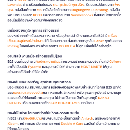
Lavender
, ตำราเรียนเข้มข้นของ
ดร. ศุภวัฒน์ พุกเจริญ
, นิตยสารอัปเดตจาก
เพ็ญ
บุญ
, หนังสือเด็กจาก
MIS
หนังสือจิตวิทยาจาก
Mugunghwa Publishing
, หนังสือ
พัฒนาตนเองจาก
KOOB
และวรรณกรรมจาก
Nanmeebooks
ทั้งหมดนี้สามารถซื้อ
ออนไลน์ได้อย่างง่ายดายเพียงคลิกเดียว
เครื่องเขียนคู่ใจ ทุกการสร้างสรรค์
มองหาปากกาดีๆ ดินสอหลากหลาย หรืออุปกรณ์สำนักงานครบครัน B2S มี
เครื่อง
เขียนและอุปกรณ์สำนักงาน
ให้เลือกมากมาย ตั้งแต่ปากกาลูกลื่น
Parker
ชุดดินสอกด
Rotring
ไปจนถึงกระดาษถ่ายเอกสาร
DOUBLE A
ให้คุณเลือกใช้ได้อย่างจุใจ
งานศิลป์ งานฝีมือ สร้างสรรค์ไม่รู้จบ
B2S จัดเต็มอุปกรณ์
ศิลปะและงานฝีมือ
สำหรับคนสร้างสรรค์ตัวจริง ทั้งสีไม้
Colleen
,
ขาตั้งไม้บนโต๊ะ
Pyramid
และอุปกรณ์ DIY ต่างๆ จาก
MONT MARTE
ให้คุณ
สร้างสรรค์ได้อย่างไร้ขีดจำกัด
ของเล่นและของขวัญ สุดพิเศษทุกเทศกาล
มองหาของเล่นเสริมพัฒนาการ หรือของขวัญสุดพิเศษสำหรับทุกโอกาส B2S เราคัด
สรร
ของเล่นและของขวัญ
หลากหลายสไตล์ เหมาะสำหรับทุกเพศทุกวัย สร้างความสุข
และรอยยิ้มให้กับคนพิเศษของคุณ ไม่ว่าจะเป็น กระเป๋าเก็บอุณหภูมิ
KAKAO
FRIENDS
หรือเกมจดหมายรัก
SIAM BOARDGAMES
เรามีครบ!
ของใช้ในบ้าน ไอเทมที่ช่วยให้ชีวิตสะดวกสบายขึ้น
ที่ B2S เรามี
ของใช้ในบ้าน
ครบครัน ไม่ว่าจะเป็นกาต้มน้ำ
Anitech
, เครื่องฟอกอากาศ
Xiaomi
, หน้ากากอนามัยทางการแพทย์
Double A Care
และสินค้าอื่น ๆ อีกมากมาย
ให้คุณเลือกสรร