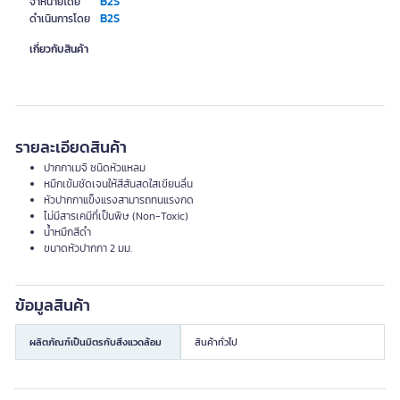
B2S
จำหน่ายโดย
B2S
ดำเนินการโดย
เกี่ยวกับสินค้า
รายละเอียดสินค้า
ปากกาเมจิ ชนิดหัวแหลม
หมึกเข้มชัดเจนให้สีสันสดใสเขียนลื่น
หัวปากกาแข็งแรงสามารถทนแรงกด
ไม่มีสารเคมีที่เป็นพิษ (Non-Toxic)
น้ำหมึกสีดำ
ขนาดหัวปากกา 2 มม.
ข้อมูลสินค้า
ผลิตภัณฑ์เป็นมิตรกับสิ่งแวดล้อม
สินค้าทั่วไป