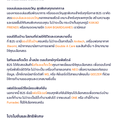
ของเล่นและของขวัญ สุดพิเศษทุกเทศกาล
มองหาของเล่นเสริมพัฒนาการ หรือของขวัญสุดพิเศษสำหรับทุกโอกาส B2S เราคัด
สรร
ของเล่นและของขวัญ
หลากหลายสไตล์ เหมาะสำหรับทุกเพศทุกวัย สร้างความสุข
และรอยยิ้มให้กับคนพิเศษของคุณ ไม่ว่าจะเป็น กระเป๋าเก็บอุณหภูมิ
KAKAO
FRIENDS
หรือเกมจดหมายรัก
SIAM BOARDGAMES
เรามีครบ!
ของใช้ในบ้าน ไอเทมที่ช่วยให้ชีวิตสะดวกสบายขึ้น
ที่ B2S เรามี
ของใช้ในบ้าน
ครบครัน ไม่ว่าจะเป็นกาต้มน้ำ
Anitech
, เครื่องฟอกอากาศ
Xiaomi
, หน้ากากอนามัยทางการแพทย์
Double A Care
และสินค้าอื่น ๆ อีกมากมาย
ให้คุณเลือกสรร
ไอทีและแก็ดเจ็ต ล้ำสมัย ตอบโจทย์ทุกไลฟ์สไตล์
B2S ได้คัดสรรสินค้า
ไอทีและแก็ดเจ็ต
คุณภาพเยี่ยมมาให้คุณเลือกสรร เพื่อตอบโจทย์
ทุกไลฟ์สไตล์ดิจิทัล ไม่ว่าจะเป็น เครื่องทำลายเอกสาร
NEO
เพื่อความปลอดภัยของ
ข้อมูล, เอ็กซ์เทอนัลฮาร์ดดิสก์
WD
, หรือ คีย์บอร์ดไร้สายเมาส์คอมโบ
GEEZER
ที่ช่วย
ให้การทำงานของคุณสะดวกสบายยิ่งขึ้น
เฟอร์นิเจอร์ดีไซน์ครบฟังก์ชั่น
นอกจากนี้ B2S ยังมี
เฟอร์นิเจอร์
ครบทุกฟังก์ชันให้คุณได้เลือกสรรเพื่อตกแต่งบ้าน
และที่ทำงาน ไม่ว่าจะเป็นโต๊ะทำงานพับได้ จากแบรนด์
ONE
หรือ เก้าอี้ทำงาน
Furradec
ก็มีให้เลือกครบครัน
โปรโมชั่นและสิทธิพิเศษ