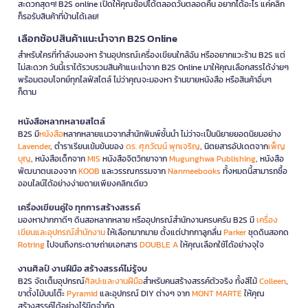
สะดวกสุดๆ! B2S online เปิดให้คุณช้อปได้ตลอดวันตลอดคืน อยากได้อะไร แค่คลิก
ก็รอรับสินค้าที่บ้านได้เลย!
เลือกช้อปสินค้าแนะนำจาก B2S Online
สำหรับใครที่กำลังมองหา ร้านอุปกรณ์เครื่องเขียนใกล้ฉัน หรืออยากแวะร้าน B2S แต่
ไม่สะดวก วันนี้เราได้รวบรวมสินค้าแนะนำจาก B2S Online มาให้คุณเลือกสรรได้ง่ายๆ
พร้อมตอบโจทย์ทุกไลฟ์สไตล์ ไม่ว่าคุณจะมองหา ร้านขายหนังสือ หรือสินค้าอื่นๆ
ก็ตาม
หนังสือหลากหลายสไตล์
B2S มี
หนังสือ
หลากหลายแนวจากสำนักพิมพ์ชั้นนำ ไม่ว่าจะเป็นนิยายยอดนิยมอย่าง
Lavender
, ตำราเรียนเข้มข้นของ
ดร. ศุภวัฒน์ พุกเจริญ
, นิตยสารอัปเดตจาก
เพ็ญ
บุญ
, หนังสือเด็กจาก
MIS
หนังสือจิตวิทยาจาก
Mugunghwa Publishing
, หนังสือ
พัฒนาตนเองจาก
KOOB
และวรรณกรรมจาก
Nanmeebooks
ทั้งหมดนี้สามารถซื้อ
ออนไลน์ได้อย่างง่ายดายเพียงคลิกเดียว
เครื่องเขียนคู่ใจ ทุกการสร้างสรรค์
มองหาปากกาดีๆ ดินสอหลากหลาย หรืออุปกรณ์สำนักงานครบครัน B2S มี
เครื่อง
เขียนและอุปกรณ์สำนักงาน
ให้เลือกมากมาย ตั้งแต่ปากกาลูกลื่น
Parker
ชุดดินสอกด
Rotring
ไปจนถึงกระดาษถ่ายเอกสาร
DOUBLE A
ให้คุณเลือกใช้ได้อย่างจุใจ
งานศิลป์ งานฝีมือ สร้างสรรค์ไม่รู้จบ
B2S จัดเต็มอุปกรณ์
ศิลปะและงานฝีมือ
สำหรับคนสร้างสรรค์ตัวจริง ทั้งสีไม้
Colleen
,
ขาตั้งไม้บนโต๊ะ
Pyramid
และอุปกรณ์ DIY ต่างๆ จาก
MONT MARTE
ให้คุณ
สร้างสรรค์ได้อย่างไร้ขีดจำกัด