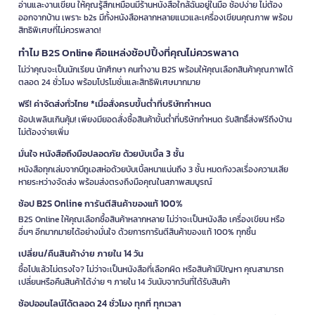
อ่านและงานเขียน ให้คุณรู้สึกเหมือนมีร้านหนังสือใกล้ฉันอยู่ในมือ ช้อปง่าย ไม่ต้อง
ออกจากบ้าน เพราะ b2s มีทั้งหนังสือหลากหลายแนวและเครื่องเขียนคุณภาพ พร้อม
สิทธิพิเศษที่ไม่ควรพลาด!
ทำไม B2S Online คือแหล่งช้อปปิ้งที่คุณไม่ควรพลาด
ไม่ว่าคุณจะเป็นนักเรียน นักศึกษา คนทำงาน B2S พร้อมให้คุณเลือกสินค้าคุณภาพได้
ตลอด 24 ชั่วโมง พร้อมโปรโมชั่นและสิทธิพิเศษมากมาย
ฟรี! ค่าจัดส่งทั่วไทย *เมื่อสั่งครบขั้นต่ำที่บริษัทกำหนด
ช้อปเพลินเกินคุ้ม! เพียงมียอดสั่งซื้อสินค้าขั้นต่ำที่บริษัทกำหนด รับสิทธิ์ส่งฟรีถึงบ้าน
ไม่ต้องจ่ายเพิ่ม
มั่นใจ หนังสือถึงมือปลอดภัย ด้วยบับเบิ้ล 3 ชั้น
หนังสือทุกเล่มจากบีทูเอสห่อด้วยบับเบิ้ลหนาแน่นถึง 3 ชั้น หมดกังวลเรื่องความเสีย
หายระหว่างจัดส่ง พร้อมส่งตรงถึงมือคุณในสภาพสมบูรณ์
ช้อป B2S Online การันตีสินค้าของแท้ 100%
B2S Online ให้คุณเลือกซื้อสินค้าหลากหลาย ไม่ว่าจะเป็นหนังสือ เครื่องเขียน หรือ
อื่นๆ อีกมากมายได้อย่างมั่นใจ ด้วยการการันตีสินค้าของแท้ 100% ทุกชิ้น
เปลี่ยน/คืนสินค้าง่าย ภายใน 14 วัน
ซื้อไปแล้วไม่ตรงใจ? ไม่ว่าจะเป็นหนังสือที่เลือกผิด หรือสินค้ามีปัญหา คุณสามารถ
เปลี่ยนหรือคืนสินค้าได้ง่าย ๆ ภายใน 14 วันนับจากวันที่ได้รับสินค้า
ช้อปออนไลน์ได้ตลอด 24 ชั่วโมง ทุกที่ ทุกเวลา