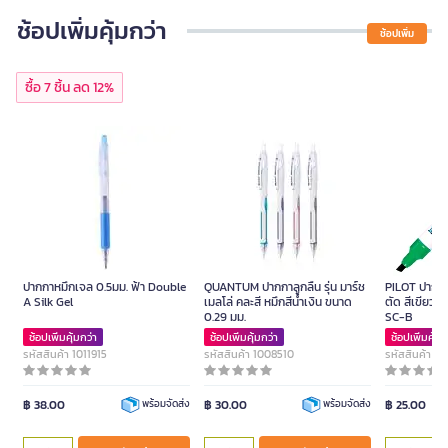
ช้อปเพิ่มคุ้มกว่า
ช้อปเพิ่ม
ซื้อ 7 ชิ้น ลด 12%
ปากกาหมึกเจล 0.5มม. ฟ้า Double
QUANTUM ปากกาลูกลื่น รุ่น มาร์ช
PILOT ปากกาม
A Silk Gel
เมลโล่ คละสี หมึกสีน้ำเงิน ขนาด
ตัด สีเขียว ข
0.29 มม.
SC-B
ช้อปเพิ่มคุ้มกว่า
ช้อปเพิ่มคุ้มกว่า
ช้อปเพิ่มคุ้มก
รหัสสินค้า 1011915
รหัสสินค้า 1008510
รหัสสินค้า 1
฿ 38.00
฿ 30.00
฿ 25.00
พร้อมจัดส่ง
พร้อมจัดส่ง