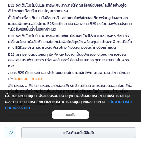
B2S จัดเต็มโปรโมชั่นและสิทธิพิเศษมากมายให้คุณเลือกช้อปออนไลน์ได้อย่างจุใจ
อัปเดตทุกเดือนกับแคมเปญลดราคาแรง
ทั้งสินค้าเครื่องเขียน หนังสือขายดี และไอเทมไลฟ์สไตล์สุดชิค พร้อมคูปองส่วนลด
และดีลพิเศษเมื่อช้อปผ่าน B2S.co.th เท่านั้น นอกจากนี้ B2S ยังใจดีส่งฟรีทั่วประเทศ
*เมื่อสั่งครบขั้นต่ำที่บริษัทกำหนด
B2S จัดเต็มโปรโมชั่นและสิทธิพิเศษเพียบ ช้อปออนไลน์ได้เลย! ลดแรงทุกเดือน ทั้ง
เครื่องเขียน หนังสือดัง ของไอเทมไลฟ์สไตล์สุดชิค พร้อมคูปองส่วนลดพิเศษเมื่อซื้อ
ผ่าน B2S.co.th เท่านั้น และส่งฟรีทั่วไทย *เมื่อสั่งครบขั้นต่ำที่บริษัทกำหนด
B2S มีทุกอย่างตอบโจทย์ทุกไลฟ์สไตล์ ไม่ว่าจะเป็นอุปกรณ์อ่านเขียน เครื่องเขียน
ของเล่นเสริมพัฒนาการ หรือเฟอร์นิเจอร์ ช้อปง่าย สะดวก ทุกที่ ทุกเวลา แค่มี App
B2S
สมัคร B2S Club รับข่าวสารโปรโมชั่นก่อนใคร และสิทธิพิเศษเฉพาะสมาชิก! คลิกเลย
สมัครสมาชิกเลย!
👉
#ร้านหนังสือ #ร้านขายหนังสือ ใกล้ฉัน #กระเป๋าใส่ดินสอ #เครื่องเขียนออนไลน์ #ซื้อ
หนังสือ ออนไลน์ #เครื่องเขียน บีทูเอส #ขาย หนังสือ ออนไลน์ #B2S #ร้านเครื่อง
เว็บไซต์นี้มีการใช้คุกกี้ โปรดยอมรับนโยบายคุกกี้เพื่อประสบการณ์การใช้บริการที่ดีที่สุด
เขียนใกล้ฉัน
นโยบายการใช้
ของท่าน ท่านสามารถศึกษาวิธีการตั้งค่าการควบคุมคุกกี้ของท่านผ่าน
*เงื่อนไขเป็นไปตามที่บริษัทฯ กำหนด
คุกกี้ของเราที่นี่
ยอมรับ
is a company operating under
แจ้งเตือนเมื่อมีสินค้า