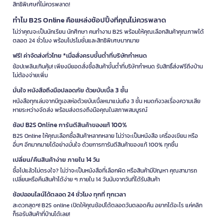
สิทธิพิเศษที่ไม่ควรพลาด!
ทำไม B2S Online คือแหล่งช้อปปิ้งที่คุณไม่ควรพลาด
ไม่ว่าคุณจะเป็นนักเรียน นักศึกษา คนทำงาน B2S พร้อมให้คุณเลือกสินค้าคุณภาพได้
ตลอด 24 ชั่วโมง พร้อมโปรโมชั่นและสิทธิพิเศษมากมาย
ฟรี! ค่าจัดส่งทั่วไทย *เมื่อสั่งครบขั้นต่ำที่บริษัทกำหนด
ช้อปเพลินเกินคุ้ม! เพียงมียอดสั่งซื้อสินค้าขั้นต่ำที่บริษัทกำหนด รับสิทธิ์ส่งฟรีถึงบ้าน
ไม่ต้องจ่ายเพิ่ม
มั่นใจ หนังสือถึงมือปลอดภัย ด้วยบับเบิ้ล 3 ชั้น
หนังสือทุกเล่มจากบีทูเอสห่อด้วยบับเบิ้ลหนาแน่นถึง 3 ชั้น หมดกังวลเรื่องความเสีย
หายระหว่างจัดส่ง พร้อมส่งตรงถึงมือคุณในสภาพสมบูรณ์
ช้อป B2S Online การันตีสินค้าของแท้ 100%
B2S Online ให้คุณเลือกซื้อสินค้าหลากหลาย ไม่ว่าจะเป็นหนังสือ เครื่องเขียน หรือ
อื่นๆ อีกมากมายได้อย่างมั่นใจ ด้วยการการันตีสินค้าของแท้ 100% ทุกชิ้น
เปลี่ยน/คืนสินค้าง่าย ภายใน 14 วัน
ซื้อไปแล้วไม่ตรงใจ? ไม่ว่าจะเป็นหนังสือที่เลือกผิด หรือสินค้ามีปัญหา คุณสามารถ
เปลี่ยนหรือคืนสินค้าได้ง่าย ๆ ภายใน 14 วันนับจากวันที่ได้รับสินค้า
ช้อปออนไลน์ได้ตลอด 24 ชั่วโมง ทุกที่ ทุกเวลา
สะดวกสุดๆ! B2S online เปิดให้คุณช้อปได้ตลอดวันตลอดคืน อยากได้อะไร แค่คลิก
ก็รอรับสินค้าที่บ้านได้เลย!