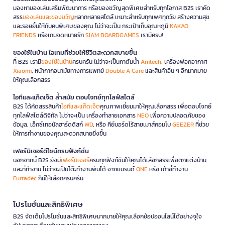
มองหาของเล่นเสริมพัฒนาการ หรือของขวัญสุดพิเศษสำหรับทุกโอกาส B2S เราคัด
สรร
ของเล่นและของขวัญ
หลากหลายสไตล์ เหมาะสำหรับทุกเพศทุกวัย สร้างความสุข
และรอยยิ้มให้กับคนพิเศษของคุณ ไม่ว่าจะเป็น กระเป๋าเก็บอุณหภูมิ
KAKAO
FRIENDS
หรือเกมจดหมายรัก
SIAM BOARDGAMES
เรามีครบ!
ของใช้ในบ้าน ไอเทมที่ช่วยให้ชีวิตสะดวกสบายขึ้น
ที่ B2S เรามี
ของใช้ในบ้าน
ครบครัน ไม่ว่าจะเป็นกาต้มน้ำ
Anitech
, เครื่องฟอกอากาศ
Xiaomi
, หน้ากากอนามัยทางการแพทย์
Double A Care
และสินค้าอื่น ๆ อีกมากมาย
ให้คุณเลือกสรร
ไอทีและแก็ดเจ็ต ล้ำสมัย ตอบโจทย์ทุกไลฟ์สไตล์
B2S ได้คัดสรรสินค้า
ไอทีและแก็ดเจ็ต
คุณภาพเยี่ยมมาให้คุณเลือกสรร เพื่อตอบโจทย์
ทุกไลฟ์สไตล์ดิจิทัล ไม่ว่าจะเป็น เครื่องทำลายเอกสาร
NEO
เพื่อความปลอดภัยของ
ข้อมูล, เอ็กซ์เทอนัลฮาร์ดดิสก์
WD
, หรือ คีย์บอร์ดไร้สายเมาส์คอมโบ
GEEZER
ที่ช่วย
ให้การทำงานของคุณสะดวกสบายยิ่งขึ้น
เฟอร์นิเจอร์ดีไซน์ครบฟังก์ชั่น
นอกจากนี้ B2S ยังมี
เฟอร์นิเจอร์
ครบทุกฟังก์ชันให้คุณได้เลือกสรรเพื่อตกแต่งบ้าน
และที่ทำงาน ไม่ว่าจะเป็นโต๊ะทำงานพับได้ จากแบรนด์
ONE
หรือ เก้าอี้ทำงาน
Furradec
ก็มีให้เลือกครบครัน
โปรโมชั่นและสิทธิพิเศษ
B2S จัดเต็มโปรโมชั่นและสิทธิพิเศษมากมายให้คุณเลือกช้อปออนไลน์ได้อย่างจุใจ