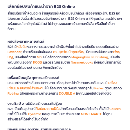
เลือกช้อปสินค้าแนะนำจาก B2S Online
สำหรับใครที่กำลังมองหา ร้านอุปกรณ์เครื่องเขียนใกล้ฉัน หรืออยากแวะร้าน B2S แต่
ไม่สะดวก วันนี้เราได้รวบรวมสินค้าแนะนำจาก B2S Online มาให้คุณเลือกสรรได้ง่ายๆ
พร้อมตอบโจทย์ทุกไลฟ์สไตล์ ไม่ว่าคุณจะมองหา ร้านขายหนังสือ หรือสินค้าอื่นๆ
ก็ตาม
หนังสือหลากหลายสไตล์
B2S มี
หนังสือ
หลากหลายแนวจากสำนักพิมพ์ชั้นนำ ไม่ว่าจะเป็นนิยายยอดนิยมอย่าง
Lavender
, ตำราเรียนเข้มข้นของ
ดร. ศุภวัฒน์ พุกเจริญ
, นิตยสารอัปเดตจาก
เพ็ญ
บุญ
, หนังสือเด็กจาก
MIS
หนังสือจิตวิทยาจาก
Mugunghwa Publishing
, หนังสือ
พัฒนาตนเองจาก
KOOB
และวรรณกรรมจาก
Nanmeebooks
ทั้งหมดนี้สามารถซื้อ
ออนไลน์ได้อย่างง่ายดายเพียงคลิกเดียว
เครื่องเขียนคู่ใจ ทุกการสร้างสรรค์
มองหาปากกาดีๆ ดินสอหลากหลาย หรืออุปกรณ์สำนักงานครบครัน B2S มี
เครื่อง
เขียนและอุปกรณ์สำนักงาน
ให้เลือกมากมาย ตั้งแต่ปากกาลูกลื่น
Parker
ชุดดินสอกด
Rotring
ไปจนถึงกระดาษถ่ายเอกสาร
DOUBLE A
ให้คุณเลือกใช้ได้อย่างจุใจ
งานศิลป์ งานฝีมือ สร้างสรรค์ไม่รู้จบ
B2S จัดเต็มอุปกรณ์
ศิลปะและงานฝีมือ
สำหรับคนสร้างสรรค์ตัวจริง ทั้งสีไม้
Colleen
,
ขาตั้งไม้บนโต๊ะ
Pyramid
และอุปกรณ์ DIY ต่างๆ จาก
MONT MARTE
ให้คุณ
สร้างสรรค์ได้อย่างไร้ขีดจำกัด
ของเล่นและของขวัญ สุดพิเศษทุกเทศกาล