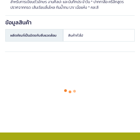
สำหรับการเขียนตัวอักษร งานศิลปะ และบันทึกประจำวัน * ปากกาสีอะคริลิกสูตร
ปราศจากกรด เส้นเรียบลื่นไหล กันน้ำทน UV เมื่อแห้ง * คละสี
ข้อมูลสินค้า
ผลิตภัณฑ์เป็นมิตรกับสิ่งแวดล้อม
สินค้าทั่วไป