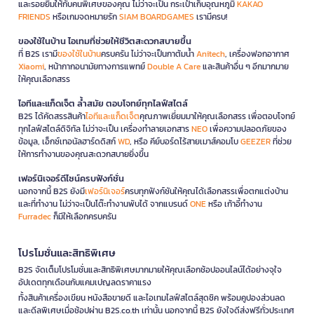
และรอยยิ้มให้กับคนพิเศษของคุณ ไม่ว่าจะเป็น กระเป๋าเก็บอุณหภูมิ
KAKAO
FRIENDS
หรือเกมจดหมายรัก
SIAM BOARDGAMES
เรามีครบ!
ของใช้ในบ้าน ไอเทมที่ช่วยให้ชีวิตสะดวกสบายขึ้น
ที่ B2S เรามี
ของใช้ในบ้าน
ครบครัน ไม่ว่าจะเป็นกาต้มน้ำ
Anitech
, เครื่องฟอกอากาศ
Xiaomi
, หน้ากากอนามัยทางการแพทย์
Double A Care
และสินค้าอื่น ๆ อีกมากมาย
ให้คุณเลือกสรร
ไอทีและแก็ดเจ็ต ล้ำสมัย ตอบโจทย์ทุกไลฟ์สไตล์
B2S ได้คัดสรรสินค้า
ไอทีและแก็ดเจ็ต
คุณภาพเยี่ยมมาให้คุณเลือกสรร เพื่อตอบโจทย์
ทุกไลฟ์สไตล์ดิจิทัล ไม่ว่าจะเป็น เครื่องทำลายเอกสาร
NEO
เพื่อความปลอดภัยของ
ข้อมูล, เอ็กซ์เทอนัลฮาร์ดดิสก์
WD
, หรือ คีย์บอร์ดไร้สายเมาส์คอมโบ
GEEZER
ที่ช่วย
ให้การทำงานของคุณสะดวกสบายยิ่งขึ้น
เฟอร์นิเจอร์ดีไซน์ครบฟังก์ชั่น
นอกจากนี้ B2S ยังมี
เฟอร์นิเจอร์
ครบทุกฟังก์ชันให้คุณได้เลือกสรรเพื่อตกแต่งบ้าน
และที่ทำงาน ไม่ว่าจะเป็นโต๊ะทำงานพับได้ จากแบรนด์
ONE
หรือ เก้าอี้ทำงาน
Furradec
ก็มีให้เลือกครบครัน
โปรโมชั่นและสิทธิพิเศษ
B2S จัดเต็มโปรโมชั่นและสิทธิพิเศษมากมายให้คุณเลือกช้อปออนไลน์ได้อย่างจุใจ
อัปเดตทุกเดือนกับแคมเปญลดราคาแรง
ทั้งสินค้าเครื่องเขียน หนังสือขายดี และไอเทมไลฟ์สไตล์สุดชิค พร้อมคูปองส่วนลด
และดีลพิเศษเมื่อช้อปผ่าน B2S.co.th เท่านั้น นอกจากนี้ B2S ยังใจดีส่งฟรีทั่วประเทศ