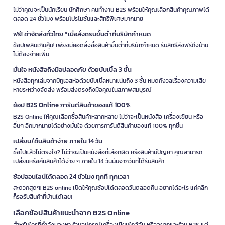
ไม่ว่าคุณจะเป็นนักเรียน นักศึกษา คนทำงาน B2S พร้อมให้คุณเลือกสินค้าคุณภาพได้
ตลอด 24 ชั่วโมง พร้อมโปรโมชั่นและสิทธิพิเศษมากมาย
ฟรี! ค่าจัดส่งทั่วไทย *เมื่อสั่งครบขั้นต่ำที่บริษัทกำหนด
ช้อปเพลินเกินคุ้ม! เพียงมียอดสั่งซื้อสินค้าขั้นต่ำที่บริษัทกำหนด รับสิทธิ์ส่งฟรีถึงบ้าน
ไม่ต้องจ่ายเพิ่ม
มั่นใจ หนังสือถึงมือปลอดภัย ด้วยบับเบิ้ล 3 ชั้น
หนังสือทุกเล่มจากบีทูเอสห่อด้วยบับเบิ้ลหนาแน่นถึง 3 ชั้น หมดกังวลเรื่องความเสีย
หายระหว่างจัดส่ง พร้อมส่งตรงถึงมือคุณในสภาพสมบูรณ์
ช้อป B2S Online การันตีสินค้าของแท้ 100%
B2S Online ให้คุณเลือกซื้อสินค้าหลากหลาย ไม่ว่าจะเป็นหนังสือ เครื่องเขียน หรือ
อื่นๆ อีกมากมายได้อย่างมั่นใจ ด้วยการการันตีสินค้าของแท้ 100% ทุกชิ้น
เปลี่ยน/คืนสินค้าง่าย ภายใน 14 วัน
ซื้อไปแล้วไม่ตรงใจ? ไม่ว่าจะเป็นหนังสือที่เลือกผิด หรือสินค้ามีปัญหา คุณสามารถ
เปลี่ยนหรือคืนสินค้าได้ง่าย ๆ ภายใน 14 วันนับจากวันที่ได้รับสินค้า
ช้อปออนไลน์ได้ตลอด 24 ชั่วโมง ทุกที่ ทุกเวลา
สะดวกสุดๆ! B2S online เปิดให้คุณช้อปได้ตลอดวันตลอดคืน อยากได้อะไร แค่คลิก
ก็รอรับสินค้าที่บ้านได้เลย!
เลือกช้อปสินค้าแนะนำจาก B2S Online
สำหรับใครที่กำลังมองหา ร้านอุปกรณ์เครื่องเขียนใกล้ฉัน หรืออยากแวะร้าน B2S แต่