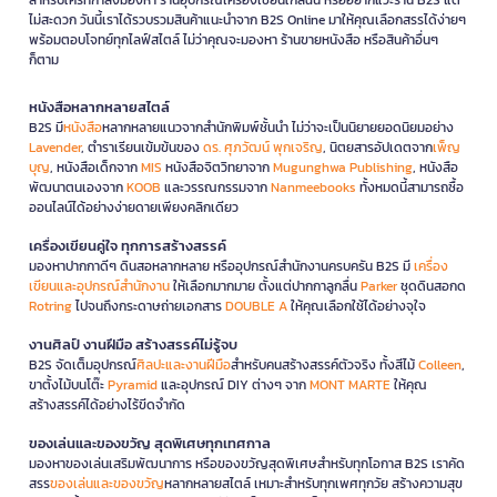
ไม่สะดวก วันนี้เราได้รวบรวมสินค้าแนะนำจาก B2S Online มาให้คุณเลือกสรรได้ง่ายๆ
พร้อมตอบโจทย์ทุกไลฟ์สไตล์ ไม่ว่าคุณจะมองหา ร้านขายหนังสือ หรือสินค้าอื่นๆ
ก็ตาม
หนังสือหลากหลายสไตล์
B2S มี
หนังสือ
หลากหลายแนวจากสำนักพิมพ์ชั้นนำ ไม่ว่าจะเป็นนิยายยอดนิยมอย่าง
Lavender
, ตำราเรียนเข้มข้นของ
ดร. ศุภวัฒน์ พุกเจริญ
, นิตยสารอัปเดตจาก
เพ็ญ
บุญ
, หนังสือเด็กจาก
MIS
หนังสือจิตวิทยาจาก
Mugunghwa Publishing
, หนังสือ
พัฒนาตนเองจาก
KOOB
และวรรณกรรมจาก
Nanmeebooks
ทั้งหมดนี้สามารถซื้อ
ออนไลน์ได้อย่างง่ายดายเพียงคลิกเดียว
เครื่องเขียนคู่ใจ ทุกการสร้างสรรค์
มองหาปากกาดีๆ ดินสอหลากหลาย หรืออุปกรณ์สำนักงานครบครัน B2S มี
เครื่อง
เขียนและอุปกรณ์สำนักงาน
ให้เลือกมากมาย ตั้งแต่ปากกาลูกลื่น
Parker
ชุดดินสอกด
Rotring
ไปจนถึงกระดาษถ่ายเอกสาร
DOUBLE A
ให้คุณเลือกใช้ได้อย่างจุใจ
งานศิลป์ งานฝีมือ สร้างสรรค์ไม่รู้จบ
B2S จัดเต็มอุปกรณ์
ศิลปะและงานฝีมือ
สำหรับคนสร้างสรรค์ตัวจริง ทั้งสีไม้
Colleen
,
ขาตั้งไม้บนโต๊ะ
Pyramid
และอุปกรณ์ DIY ต่างๆ จาก
MONT MARTE
ให้คุณ
สร้างสรรค์ได้อย่างไร้ขีดจำกัด
ของเล่นและของขวัญ สุดพิเศษทุกเทศกาล
มองหาของเล่นเสริมพัฒนาการ หรือของขวัญสุดพิเศษสำหรับทุกโอกาส B2S เราคัด
สรร
ของเล่นและของขวัญ
หลากหลายสไตล์ เหมาะสำหรับทุกเพศทุกวัย สร้างความสุข