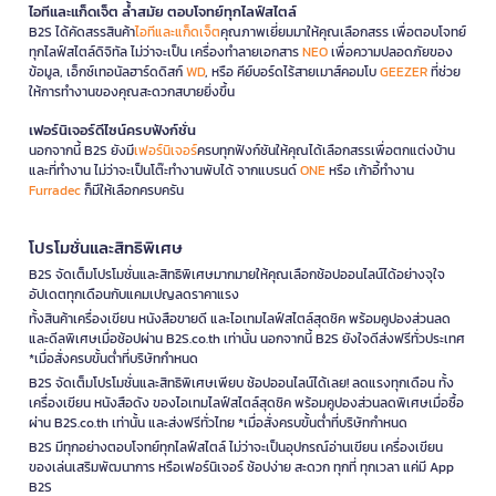
ไอทีและแก็ดเจ็ต ล้ำสมัย ตอบโจทย์ทุกไลฟ์สไตล์
B2S ได้คัดสรรสินค้า
ไอทีและแก็ดเจ็ต
คุณภาพเยี่ยมมาให้คุณเลือกสรร เพื่อตอบโจทย์
ทุกไลฟ์สไตล์ดิจิทัล ไม่ว่าจะเป็น เครื่องทำลายเอกสาร
NEO
เพื่อความปลอดภัยของ
ข้อมูล, เอ็กซ์เทอนัลฮาร์ดดิสก์
WD
, หรือ คีย์บอร์ดไร้สายเมาส์คอมโบ
GEEZER
ที่ช่วย
ให้การทำงานของคุณสะดวกสบายยิ่งขึ้น
เฟอร์นิเจอร์ดีไซน์ครบฟังก์ชั่น
นอกจากนี้ B2S ยังมี
เฟอร์นิเจอร์
ครบทุกฟังก์ชันให้คุณได้เลือกสรรเพื่อตกแต่งบ้าน
และที่ทำงาน ไม่ว่าจะเป็นโต๊ะทำงานพับได้ จากแบรนด์
ONE
หรือ เก้าอี้ทำงาน
Furradec
ก็มีให้เลือกครบครัน
โปรโมชั่นและสิทธิพิเศษ
B2S จัดเต็มโปรโมชั่นและสิทธิพิเศษมากมายให้คุณเลือกช้อปออนไลน์ได้อย่างจุใจ
อัปเดตทุกเดือนกับแคมเปญลดราคาแรง
ทั้งสินค้าเครื่องเขียน หนังสือขายดี และไอเทมไลฟ์สไตล์สุดชิค พร้อมคูปองส่วนลด
และดีลพิเศษเมื่อช้อปผ่าน B2S.co.th เท่านั้น นอกจากนี้ B2S ยังใจดีส่งฟรีทั่วประเทศ
*เมื่อสั่งครบขั้นต่ำที่บริษัทกำหนด
B2S จัดเต็มโปรโมชั่นและสิทธิพิเศษเพียบ ช้อปออนไลน์ได้เลย! ลดแรงทุกเดือน ทั้ง
เครื่องเขียน หนังสือดัง ของไอเทมไลฟ์สไตล์สุดชิค พร้อมคูปองส่วนลดพิเศษเมื่อซื้อ
ผ่าน B2S.co.th เท่านั้น และส่งฟรีทั่วไทย *เมื่อสั่งครบขั้นต่ำที่บริษัทกำหนด
B2S มีทุกอย่างตอบโจทย์ทุกไลฟ์สไตล์ ไม่ว่าจะเป็นอุปกรณ์อ่านเขียน เครื่องเขียน
ของเล่นเสริมพัฒนาการ หรือเฟอร์นิเจอร์ ช้อปง่าย สะดวก ทุกที่ ทุกเวลา แค่มี App
B2S