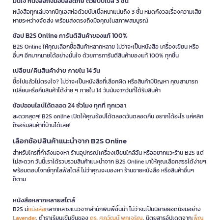
มั่นใจ หนังสือถึงมือปลอดภัย ด้วยบับเบิ้ล 3 ชั้น
หนังสือทุกเล่มจากบีทูเอสห่อด้วยบับเบิ้ลหนาแน่นถึง 3 ชั้น หมดกังวลเรื่องความเสีย
หายระหว่างจัดส่ง พร้อมส่งตรงถึงมือคุณในสภาพสมบูรณ์
ช้อป B2S Online การันตีสินค้าของแท้ 100%
B2S Online ให้คุณเลือกซื้อสินค้าหลากหลาย ไม่ว่าจะเป็นหนังสือ เครื่องเขียน หรือ
อื่นๆ อีกมากมายได้อย่างมั่นใจ ด้วยการการันตีสินค้าของแท้ 100% ทุกชิ้น
เปลี่ยน/คืนสินค้าง่าย ภายใน 14 วัน
ซื้อไปแล้วไม่ตรงใจ? ไม่ว่าจะเป็นหนังสือที่เลือกผิด หรือสินค้ามีปัญหา คุณสามารถ
เปลี่ยนหรือคืนสินค้าได้ง่าย ๆ ภายใน 14 วันนับจากวันที่ได้รับสินค้า
ช้อปออนไลน์ได้ตลอด 24 ชั่วโมง ทุกที่ ทุกเวลา
สะดวกสุดๆ! B2S online เปิดให้คุณช้อปได้ตลอดวันตลอดคืน อยากได้อะไร แค่คลิก
ก็รอรับสินค้าที่บ้านได้เลย!
เลือกช้อปสินค้าแนะนำจาก B2S Online
สำหรับใครที่กำลังมองหา ร้านอุปกรณ์เครื่องเขียนใกล้ฉัน หรืออยากแวะร้าน B2S แต่
ไม่สะดวก วันนี้เราได้รวบรวมสินค้าแนะนำจาก B2S Online มาให้คุณเลือกสรรได้ง่ายๆ
พร้อมตอบโจทย์ทุกไลฟ์สไตล์ ไม่ว่าคุณจะมองหา ร้านขายหนังสือ หรือสินค้าอื่นๆ
ก็ตาม
หนังสือหลากหลายสไตล์
B2S มี
หนังสือ
หลากหลายแนวจากสำนักพิมพ์ชั้นนำ ไม่ว่าจะเป็นนิยายยอดนิยมอย่าง
Lavender
, ตำราเรียนเข้มข้นของ
ดร. ศุภวัฒน์ พุกเจริญ
, นิตยสารอัปเดตจาก
เพ็ญ