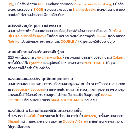
บุญ
, หนังสือเด็กจาก
MIS
หนังสือจิตวิทยาจาก
Mugunghwa Publishing
, หนังสือ
พัฒนาตนเองจาก
KOOB
และวรรณกรรมจาก
Nanmeebooks
ทั้งหมดนี้สามารถซื้อ
ออนไลน์ได้อย่างง่ายดายเพียงคลิกเดียว
เครื่องเขียนคู่ใจ ทุกการสร้างสรรค์
มองหาปากกาดีๆ ดินสอหลากหลาย หรืออุปกรณ์สำนักงานครบครัน B2S มี
เครื่อง
เขียนและอุปกรณ์สำนักงาน
ให้เลือกมากมาย ตั้งแต่ปากกาลูกลื่น
Parker
ชุดดินสอกด
Rotring
ไปจนถึงกระดาษถ่ายเอกสาร
DOUBLE A
ให้คุณเลือกใช้ได้อย่างจุใจ
งานศิลป์ งานฝีมือ สร้างสรรค์ไม่รู้จบ
B2S จัดเต็มอุปกรณ์
ศิลปะและงานฝีมือ
สำหรับคนสร้างสรรค์ตัวจริง ทั้งสีไม้
Colleen
,
ขาตั้งไม้บนโต๊ะ
Pyramid
และอุปกรณ์ DIY ต่างๆ จาก
MONT MARTE
ให้คุณ
สร้างสรรค์ได้อย่างไร้ขีดจำกัด
ของเล่นและของขวัญ สุดพิเศษทุกเทศกาล
มองหาของเล่นเสริมพัฒนาการ หรือของขวัญสุดพิเศษสำหรับทุกโอกาส B2S เราคัด
สรร
ของเล่นและของขวัญ
หลากหลายสไตล์ เหมาะสำหรับทุกเพศทุกวัย สร้างความสุข
และรอยยิ้มให้กับคนพิเศษของคุณ ไม่ว่าจะเป็น กระเป๋าเก็บอุณหภูมิ
KAKAO
FRIENDS
หรือเกมจดหมายรัก
SIAM BOARDGAMES
เรามีครบ!
ของใช้ในบ้าน ไอเทมที่ช่วยให้ชีวิตสะดวกสบายขึ้น
ที่ B2S เรามี
ของใช้ในบ้าน
ครบครัน ไม่ว่าจะเป็นกาต้มน้ำ
Anitech
, เครื่องฟอกอากาศ
Xiaomi
, หน้ากากอนามัยทางการแพทย์
Double A Care
และสินค้าอื่น ๆ อีกมากมาย
ให้คุณเลือกสรร