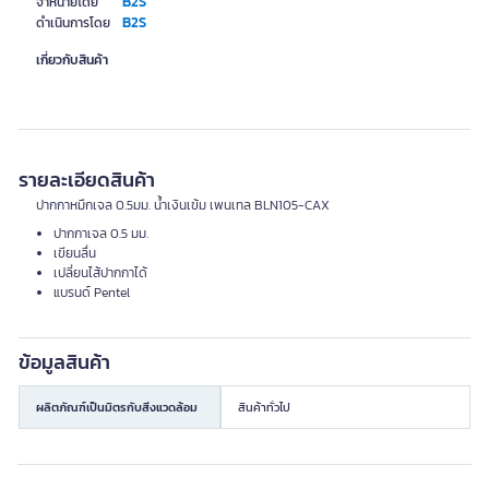
B2S
จำหน่ายโดย
B2S
ดำเนินการโดย
เกี่ยวกับสินค้า
รายละเอียดสินค้า
ปากกาหมึกเจล 0.5มม. น้ำเงินเข้ม เพนเทล BLN105-CAX
ปากกาเจล 0.5 มม.
เขียนลื่น
เปลี่ยนไส้ปากกาได้
แบรนด์ Pentel
ข้อมูลสินค้า
ผลิตภัณฑ์เป็นมิตรกับสิ่งแวดล้อม
สินค้าทั่วไป