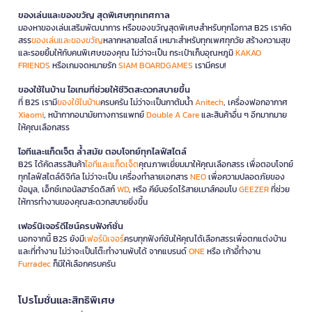
ของเล่นและของขวัญ สุดพิเศษทุกเทศกาล
มองหาของเล่นเสริมพัฒนาการ หรือของขวัญสุดพิเศษสำหรับทุกโอกาส B2S เราคัด
สรร
ของเล่นและของขวัญ
หลากหลายสไตล์ เหมาะสำหรับทุกเพศทุกวัย สร้างความสุข
และรอยยิ้มให้กับคนพิเศษของคุณ ไม่ว่าจะเป็น กระเป๋าเก็บอุณหภูมิ
KAKAO
FRIENDS
หรือเกมจดหมายรัก
SIAM BOARDGAMES
เรามีครบ!
ของใช้ในบ้าน ไอเทมที่ช่วยให้ชีวิตสะดวกสบายขึ้น
ที่ B2S เรามี
ของใช้ในบ้าน
ครบครัน ไม่ว่าจะเป็นกาต้มน้ำ
Anitech
, เครื่องฟอกอากาศ
Xiaomi
, หน้ากากอนามัยทางการแพทย์
Double A Care
และสินค้าอื่น ๆ อีกมากมาย
ให้คุณเลือกสรร
ไอทีและแก็ดเจ็ต ล้ำสมัย ตอบโจทย์ทุกไลฟ์สไตล์
B2S ได้คัดสรรสินค้า
ไอทีและแก็ดเจ็ต
คุณภาพเยี่ยมมาให้คุณเลือกสรร เพื่อตอบโจทย์
ทุกไลฟ์สไตล์ดิจิทัล ไม่ว่าจะเป็น เครื่องทำลายเอกสาร
NEO
เพื่อความปลอดภัยของ
ข้อมูล, เอ็กซ์เทอนัลฮาร์ดดิสก์
WD
, หรือ คีย์บอร์ดไร้สายเมาส์คอมโบ
GEEZER
ที่ช่วย
ให้การทำงานของคุณสะดวกสบายยิ่งขึ้น
เฟอร์นิเจอร์ดีไซน์ครบฟังก์ชั่น
นอกจากนี้ B2S ยังมี
เฟอร์นิเจอร์
ครบทุกฟังก์ชันให้คุณได้เลือกสรรเพื่อตกแต่งบ้าน
และที่ทำงาน ไม่ว่าจะเป็นโต๊ะทำงานพับได้ จากแบรนด์
ONE
หรือ เก้าอี้ทำงาน
Furradec
ก็มีให้เลือกครบครัน
โปรโมชั่นและสิทธิพิเศษ