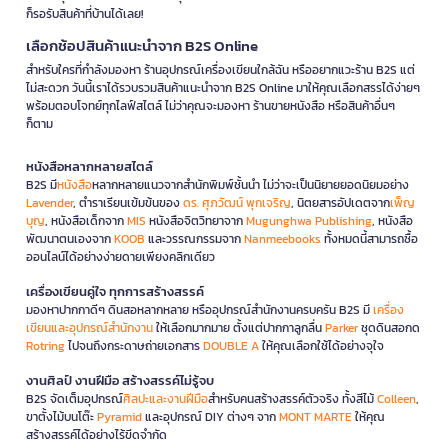
ก็รอรับสินค้าที่บ้านได้เลย!
เลือกช้อปสินค้าแนะนำจาก B2S Online
สำหรับใครที่กำลังมองหา ร้านอุปกรณ์เครื่องเขียนใกล้ฉัน หรืออยากแวะร้าน B2S แต่
ไม่สะดวก วันนี้เราได้รวบรวมสินค้าแนะนำจาก B2S Online มาให้คุณเลือกสรรได้ง่ายๆ
พร้อมตอบโจทย์ทุกไลฟ์สไตล์ ไม่ว่าคุณจะมองหา ร้านขายหนังสือ หรือสินค้าอื่นๆ
ก็ตาม
หนังสือหลากหลายสไตล์
B2S มี
หนังสือ
หลากหลายแนวจากสำนักพิมพ์ชั้นนำ ไม่ว่าจะเป็นนิยายยอดนิยมอย่าง
Lavender
, ตำราเรียนเข้มข้นของ
ดร. ศุภวัฒน์ พุกเจริญ
, นิตยสารอัปเดตจาก
เพ็ญ
บุญ
, หนังสือเด็กจาก
MIS
หนังสือจิตวิทยาจาก
Mugunghwa Publishing
, หนังสือ
พัฒนาตนเองจาก
KOOB
และวรรณกรรมจาก
Nanmeebooks
ทั้งหมดนี้สามารถซื้อ
ออนไลน์ได้อย่างง่ายดายเพียงคลิกเดียว
เครื่องเขียนคู่ใจ ทุกการสร้างสรรค์
มองหาปากกาดีๆ ดินสอหลากหลาย หรืออุปกรณ์สำนักงานครบครัน B2S มี
เครื่อง
เขียนและอุปกรณ์สำนักงาน
ให้เลือกมากมาย ตั้งแต่ปากกาลูกลื่น
Parker
ชุดดินสอกด
Rotring
ไปจนถึงกระดาษถ่ายเอกสาร
DOUBLE A
ให้คุณเลือกใช้ได้อย่างจุใจ
งานศิลป์ งานฝีมือ สร้างสรรค์ไม่รู้จบ
B2S จัดเต็มอุปกรณ์
ศิลปะและงานฝีมือ
สำหรับคนสร้างสรรค์ตัวจริง ทั้งสีไม้
Colleen
,
ขาตั้งไม้บนโต๊ะ
Pyramid
และอุปกรณ์ DIY ต่างๆ จาก
MONT MARTE
ให้คุณ
สร้างสรรค์ได้อย่างไร้ขีดจำกัด