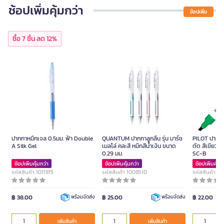
ช้อปเพิ่มคุ้มกว่า
ช้อปเพิ่ม
ซื้อ 7 ชิ้น ลด 12%
ปากกาหมึกเจล 0.5มม. ฟ้า Double
QUANTUM ปากกาลูกลื่น รุ่น มาร์ช
PILOT ปากกาม
A Silk Gel
เมลโล่ คละสี หมึกสีน้ำเงิน ขนาด
ตัด สีเขียว ข
0.29 มม.
SC-B
ช้อปเพิ่มคุ้มกว่า
ช้อปเพิ่มคุ้มกว่า
ช้อปเพิ่มคุ้มก
รหัสสินค้า 1011915
รหัสสินค้า 1008510
รหัสสินค้า 1
฿ 38.00
฿ 25.00
฿ 22.00
พร้อมจัดส่ง
พร้อมจัดส่ง
เพิ่มสินค้า
เพิ่มสินค้า