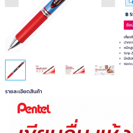
Previous slide
Next slide
฿ 5
ช้อป
เกี่ยวก
ปากกาห
หมึกส
Grip Z
มีคลิป
ถอดเปล
รายละเอียดสินค้า