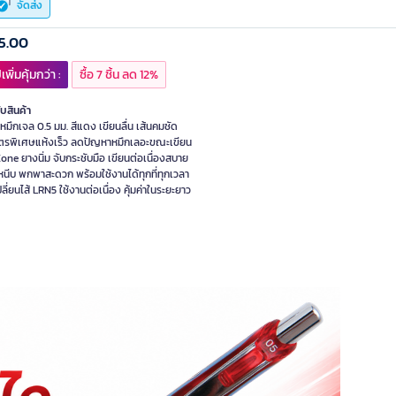
จัดส่ง
5.00
เพิ่มคุ้มกว่า :
ซื้อ 7 ชิ้น ลด 12%
ับสินค้า
มึกเจล 0.5 มม. สีแดง เขียนลื่น เส้นคมชัด
ูตรพิเศษแห้งเร็ว ลดปัญหาหมึกเลอะขณะเขียน
one ยางนิ่ม จับกระชับมือ เขียนต่อเนื่องสบาย
หนีบ พกพาสะดวก พร้อมใช้งานได้ทุกที่ทุกเวลา
ี่ยนไส้ LRN5 ใช้งานต่อเนื่อง คุ้มค่าในระยะยาว