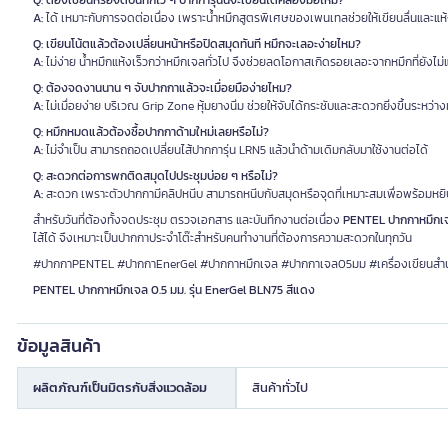
Q: ต้องเขียนหรือจดบันทึกไว ๆ ปากการุ่นนี้จะเขียนได้คล่องมือไหม?
A:
ได้ เหมาะกับการจดต่อเนื่อง เพราะน้ำหมึกสูตรพิเศษของเพนเทลช่วยให้เขียนลื่นและแห้
Q: เขียนโน้ตแล้วต้องเปลี่ยนหน้าหรือปิดสมุดทันที หมึกจะเลอะง่ายไหม?
A:
ไม่ง่าย น้ำหมึกแห้งเร็วกว่าหมึกเจลทั่วไป จึงช่วยลดโอกาสเกิดรอยเลอะจากหมึกที่ยังไม่
Q: ต้องจดงานนาน ๆ จับปากกาแล้วจะเมื่อยมือง่ายไหม?
A:
ไม่เมื่อยง่าย บริเวณ Grip Zone หุ้มยางนิ่ม ช่วยให้จับได้กระชับและสะดวกยิ่งขึ้นระหว่าง
Q: หมึกหมดแล้วต้องซื้อปากกาด้ามใหม่เลยหรือไม่?
A:
ไม่จำเป็น สามารถถอดเปลี่ยนไส้ปากการุ่น LRN5 แล้วนำด้ามเดิมกลับมาใช้งานต่อได้
Q: สะดวกต่อการพกติดสมุดไปประชุมบ่อย ๆ หรือไม่?
A:
สะดวก เพราะตัวปากกามีคลิปหนีบ สามารถหนีบกับสมุดหรือจุดที่เหมาะสมเพื่อพร้อมหยิ
สำหรับวันที่ต้องทั้งจดประชุม ตรวจเอกสาร และบันทึกงานต่อเนื่อง
PENTEL ปากกาหมึกเจล
ไส้ได้ จึงเหมาะเป็นปากกาประจำโต๊ะสำหรับคนทำงานที่ต้องการความสะดวกในทุกวัน
#ปากกาPENTEL #ปากกาEnerGel #ปากกาหมึกเจล #ปากกาเจล05มม #เครื่องเขียนสำ
PENTEL ปากกาหมึกเจล 0.5 มม. รุ่น EnerGel BLN75 สีแดง
ข้อมูลสินค้า
ผลิตภัณฑ์เป็นมิตรกับสิ่งแวดล้อม
สินค้าทั่วไป