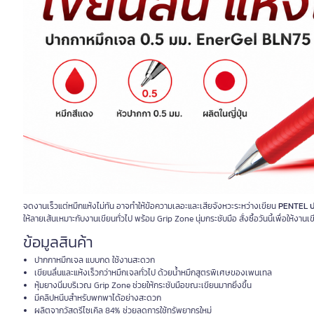
จดงานเร็วแต่หมึกแห้งไม่ทัน อาจทำให้ข้อความเลอะและเสียจังหวะระหว่างเขียน
PENTEL ปา
ให้ลายเส้นเหมาะกับงานเขียนทั่วไป พร้อม Grip Zone นุ่มกระชับมือ สั่งซื้อวันนี้เพื่อให้งานเข
ข้อมูลสินค้า
ปากกาหมึกเจล แบบกด ใช้งานสะดวก
เขียนลื่นและแห้งเร็วกว่าหมึกเจลทั่วไป ด้วยน้ำหมึกสูตรพิเศษของเพนเทล
หุ้มยางนิ่มบริเวณ Grip Zone ช่วยให้กระชับมือขณะเขียนมากยิ่งขึ้น
มีคลิปหนีบสำหรับพกพาได้อย่างสะดวก
ผลิตจากวัสดุรีไซเคิล 84% ช่วยลดการใช้ทรัพยากรใหม่