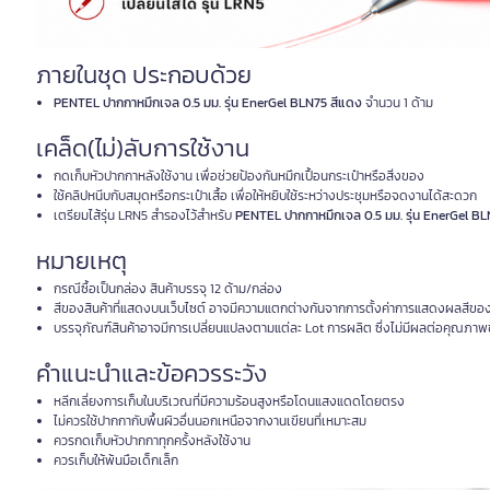
ภายในชุด ประกอบด้วย
PENTEL ปากกาหมึกเจล 0.5 มม. รุ่น EnerGel BLN75 สีแดง
จำนวน 1 ด้าม
เคล็ด(ไม่)ลับการใช้งาน
กดเก็บหัวปากกาหลังใช้งาน เพื่อช่วยป้องกันหมึกเปื้อนกระเป๋าหรือสิ่งของ
ใช้คลิปหนีบกับสมุดหรือกระเป๋าเสื้อ เพื่อให้หยิบใช้ระหว่างประชุมหรือจดงานได้สะดวก
เตรียมไส้รุ่น LRN5 สำรองไว้สำหรับ
PENTEL ปากกาหมึกเจล 0.5 มม. รุ่น EnerGel B
หมายเหตุ
กรณีซื้อเป็นกล่อง สินค้าบรรจุ 12 ด้าม/กล่อง
สีของสินค้าที่แสดงบนเว็บไซต์ อาจมีความแตกต่างกันจากการตั้งค่าการแสดงผลสีขอ
บรรจุภัณฑ์สินค้าอาจมีการเปลี่ยนแปลงตามแต่ละ Lot การผลิต ซึ่งไม่มีผลต่อคุณภาพ
คำแนะนำและข้อควรระวัง
หลีกเลี่ยงการเก็บในบริเวณที่มีความร้อนสูงหรือโดนแสงแดดโดยตรง
ไม่ควรใช้ปากกากับพื้นผิวอื่นนอกเหนือจากงานเขียนที่เหมาะสม
ควรกดเก็บหัวปากกาทุกครั้งหลังใช้งาน
ควรเก็บให้พ้นมือเด็กเล็ก