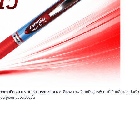
กกาหมึกเจล 0.5 มม. รุ่น EnerGel BLN75 สีแดง
มาพร้อมหมึกสูตรพิเศษที่เขียนลื่นและแห้งเร็ว 
ียนทุกวันคล่องตัวยิ่งขึ้น