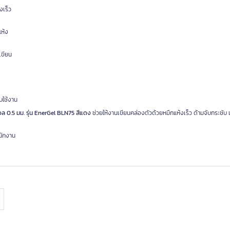
งเร็ว
แห้ง
เขียน
บใช้งาน
 0.5 มม. รุ่น EnerGel BLN75 สีแดง
ช่วยให้งานเขียนคล่องตัวด้วยหมึกแห้งเร็ว ด้ามจับกระชับ 
นักงาน