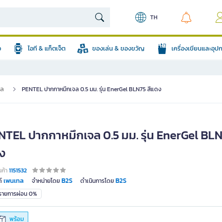
TH
อ
ไอที & แก็ตเจ็ต
ของเล่น & ของขวัญ
เครื่องเขียนและอุ
จล
PENTEL ปากกาหมึกเจล 0.5 มม. รุ่น EnerGel BLN75 สีแดง
NTEL ปากกาหมึกเจล 0.5 มม. รุ่น EnerGel BLN
ง
นค้า
1151532
เพนเทล
B2S
B2S
์
จำหน่ายโดย
ดำเนินการโดย
มรายการผ่อน 0%
พร้อม