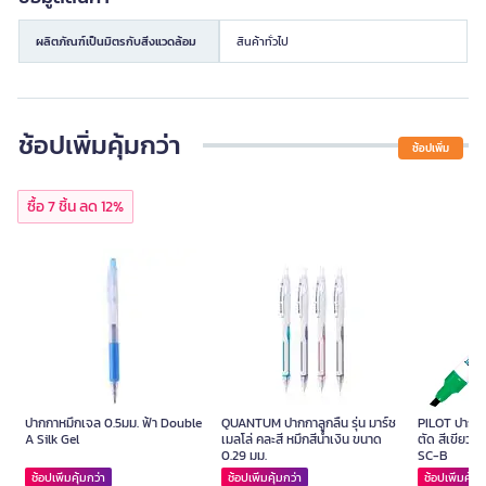
ผลิตภัณฑ์เป็นมิตรกับสิ่งแวดล้อม
สินค้าทั่วไป
ช้อปเพิ่มคุ้มกว่า
ช้อปเพิ่ม
ซื้อ 7 ชิ้น ลด 12%
ปากกาหมึกเจล 0.5มม. ฟ้า Double
QUANTUM ปากกาลูกลื่น รุ่น มาร์ช
PILOT ปากกาม
A Silk Gel
เมลโล่ คละสี หมึกสีน้ำเงิน ขนาด
ตัด สีเขียว ข
0.29 มม.
SC-B
ช้อปเพิ่มคุ้มกว่า
ช้อปเพิ่มคุ้มกว่า
ช้อปเพิ่มคุ้มก