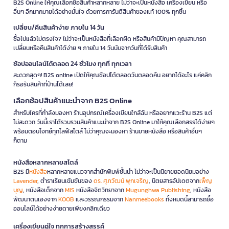
B2S Online ให้คุณเลือกซื้อสินค้าหลากหลาย ไม่ว่าจะเป็นหนังสือ เครื่องเขียน หรือ
อื่นๆ อีกมากมายได้อย่างมั่นใจ ด้วยการการันตีสินค้าของแท้ 100% ทุกชิ้น
เปลี่ยน/คืนสินค้าง่าย ภายใน 14 วัน
ซื้อไปแล้วไม่ตรงใจ? ไม่ว่าจะเป็นหนังสือที่เลือกผิด หรือสินค้ามีปัญหา คุณสามารถ
เปลี่ยนหรือคืนสินค้าได้ง่าย ๆ ภายใน 14 วันนับจากวันที่ได้รับสินค้า
ช้อปออนไลน์ได้ตลอด 24 ชั่วโมง ทุกที่ ทุกเวลา
สะดวกสุดๆ! B2S online เปิดให้คุณช้อปได้ตลอดวันตลอดคืน อยากได้อะไร แค่คลิก
ก็รอรับสินค้าที่บ้านได้เลย!
เลือกช้อปสินค้าแนะนำจาก B2S Online
สำหรับใครที่กำลังมองหา ร้านอุปกรณ์เครื่องเขียนใกล้ฉัน หรืออยากแวะร้าน B2S แต่
ไม่สะดวก วันนี้เราได้รวบรวมสินค้าแนะนำจาก B2S Online มาให้คุณเลือกสรรได้ง่ายๆ
พร้อมตอบโจทย์ทุกไลฟ์สไตล์ ไม่ว่าคุณจะมองหา ร้านขายหนังสือ หรือสินค้าอื่นๆ
ก็ตาม
หนังสือหลากหลายสไตล์
B2S มี
หนังสือ
หลากหลายแนวจากสำนักพิมพ์ชั้นนำ ไม่ว่าจะเป็นนิยายยอดนิยมอย่าง
Lavender
, ตำราเรียนเข้มข้นของ
ดร. ศุภวัฒน์ พุกเจริญ
, นิตยสารอัปเดตจาก
เพ็ญ
บุญ
, หนังสือเด็กจาก
MIS
หนังสือจิตวิทยาจาก
Mugunghwa Publishing
, หนังสือ
พัฒนาตนเองจาก
KOOB
และวรรณกรรมจาก
Nanmeebooks
ทั้งหมดนี้สามารถซื้อ
ออนไลน์ได้อย่างง่ายดายเพียงคลิกเดียว
เครื่องเขียนคู่ใจ ทุกการสร้างสรรค์