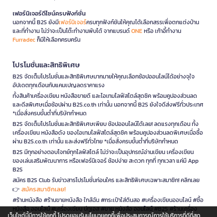
เฟอร์นิเจอร์ดีไซน์ครบฟังก์ชั่น
นอกจากนี้ B2S ยังมี
เฟอร์นิเจอร์
ครบทุกฟังก์ชันให้คุณได้เลือกสรรเพื่อตกแต่งบ้าน
และที่ทำงาน ไม่ว่าจะเป็นโต๊ะทำงานพับได้ จากแบรนด์
ONE
หรือ เก้าอี้ทำงาน
Furradec
ก็มีให้เลือกครบครัน
โปรโมชั่นและสิทธิพิเศษ
B2S จัดเต็มโปรโมชั่นและสิทธิพิเศษมากมายให้คุณเลือกช้อปออนไลน์ได้อย่างจุใจ
อัปเดตทุกเดือนกับแคมเปญลดราคาแรง
ทั้งสินค้าเครื่องเขียน หนังสือขายดี และไอเทมไลฟ์สไตล์สุดชิค พร้อมคูปองส่วนลด
และดีลพิเศษเมื่อช้อปผ่าน B2S.co.th เท่านั้น นอกจากนี้ B2S ยังใจดีส่งฟรีทั่วประเทศ
*เมื่อสั่งครบขั้นต่ำที่บริษัทกำหนด
B2S จัดเต็มโปรโมชั่นและสิทธิพิเศษเพียบ ช้อปออนไลน์ได้เลย! ลดแรงทุกเดือน ทั้ง
เครื่องเขียน หนังสือดัง ของไอเทมไลฟ์สไตล์สุดชิค พร้อมคูปองส่วนลดพิเศษเมื่อซื้อ
ผ่าน B2S.co.th เท่านั้น และส่งฟรีทั่วไทย *เมื่อสั่งครบขั้นต่ำที่บริษัทกำหนด
B2S มีทุกอย่างตอบโจทย์ทุกไลฟ์สไตล์ ไม่ว่าจะเป็นอุปกรณ์อ่านเขียน เครื่องเขียน
ของเล่นเสริมพัฒนาการ หรือเฟอร์นิเจอร์ ช้อปง่าย สะดวก ทุกที่ ทุกเวลา แค่มี App
B2S
สมัคร B2S Club รับข่าวสารโปรโมชั่นก่อนใคร และสิทธิพิเศษเฉพาะสมาชิก! คลิกเลย
สมัครสมาชิกเลย!
👉
#ร้านหนังสือ #ร้านขายหนังสือ ใกล้ฉัน #กระเป๋าใส่ดินสอ #เครื่องเขียนออนไลน์ #ซื้อ
หนังสือ ออนไลน์ #เครื่องเขียน บีทูเอส #ขาย หนังสือ ออนไลน์ #B2S #ร้านเครื่อง
เว็บไซต์นี้มีการใช้คุกกี้ โปรดยอมรับนโยบายคุกกี้เพื่อประสบการณ์การใช้บริการที่ดีที่สุด