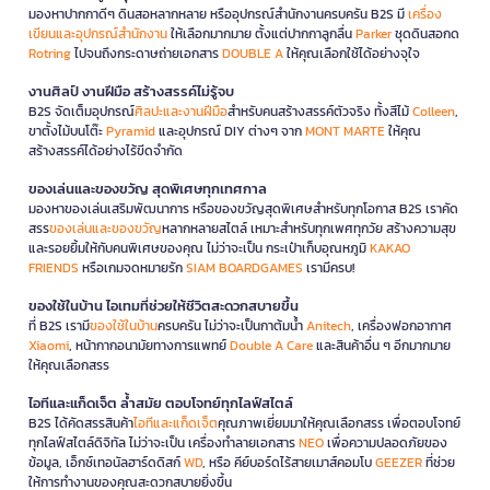
มองหาปากกาดีๆ ดินสอหลากหลาย หรืออุปกรณ์สำนักงานครบครัน B2S มี
เครื่อง
เขียนและอุปกรณ์สำนักงาน
ให้เลือกมากมาย ตั้งแต่ปากกาลูกลื่น
Parker
ชุดดินสอกด
Rotring
ไปจนถึงกระดาษถ่ายเอกสาร
DOUBLE A
ให้คุณเลือกใช้ได้อย่างจุใจ
งานศิลป์ งานฝีมือ สร้างสรรค์ไม่รู้จบ
B2S จัดเต็มอุปกรณ์
ศิลปะและงานฝีมือ
สำหรับคนสร้างสรรค์ตัวจริง ทั้งสีไม้
Colleen
,
ขาตั้งไม้บนโต๊ะ
Pyramid
และอุปกรณ์ DIY ต่างๆ จาก
MONT MARTE
ให้คุณ
สร้างสรรค์ได้อย่างไร้ขีดจำกัด
ของเล่นและของขวัญ สุดพิเศษทุกเทศกาล
มองหาของเล่นเสริมพัฒนาการ หรือของขวัญสุดพิเศษสำหรับทุกโอกาส B2S เราคัด
สรร
ของเล่นและของขวัญ
หลากหลายสไตล์ เหมาะสำหรับทุกเพศทุกวัย สร้างความสุข
และรอยยิ้มให้กับคนพิเศษของคุณ ไม่ว่าจะเป็น กระเป๋าเก็บอุณหภูมิ
KAKAO
FRIENDS
หรือเกมจดหมายรัก
SIAM BOARDGAMES
เรามีครบ!
ของใช้ในบ้าน ไอเทมที่ช่วยให้ชีวิตสะดวกสบายขึ้น
ที่ B2S เรามี
ของใช้ในบ้าน
ครบครัน ไม่ว่าจะเป็นกาต้มน้ำ
Anitech
, เครื่องฟอกอากาศ
Xiaomi
, หน้ากากอนามัยทางการแพทย์
Double A Care
และสินค้าอื่น ๆ อีกมากมาย
ให้คุณเลือกสรร
ไอทีและแก็ดเจ็ต ล้ำสมัย ตอบโจทย์ทุกไลฟ์สไตล์
B2S ได้คัดสรรสินค้า
ไอทีและแก็ดเจ็ต
คุณภาพเยี่ยมมาให้คุณเลือกสรร เพื่อตอบโจทย์
ทุกไลฟ์สไตล์ดิจิทัล ไม่ว่าจะเป็น เครื่องทำลายเอกสาร
NEO
เพื่อความปลอดภัยของ
ข้อมูล, เอ็กซ์เทอนัลฮาร์ดดิสก์
WD
, หรือ คีย์บอร์ดไร้สายเมาส์คอมโบ
GEEZER
ที่ช่วย
ให้การทำงานของคุณสะดวกสบายยิ่งขึ้น