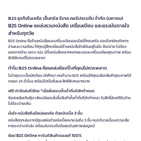
B2S ธุรกิจในเครือ เซ็นทรัล รีเทล คอร์ปอเรชั่น จำกัด (มหาชน)
B2S Online แหล่งรวมหนังสือ เครื่องเขียน และแรงบันดาลใจ
สำหรับทุกวัย
B2S Online คือร้านหนังสือและเครื่องเขียนออนไลน์ที่ครบครัน ตอบโจทย์คนรักการ
อ่านและงานเขียน ให้คุณรู้สึกเหมือนมีร้านหนังสือใกล้ฉันอยู่ในมือ ช้อปง่าย ไม่ต้อง
ออกจากบ้าน เพราะ b2s มีทั้งหนังสือหลากหลายแนวและเครื่องเขียนคุณภาพ พร้อม
สิทธิพิเศษที่ไม่ควรพลาด!
ทำไม B2S Online คือแหล่งช้อปปิ้งที่คุณไม่ควรพลาด
ไม่ว่าคุณจะเป็นนักเรียน นักศึกษา คนทำงาน B2S พร้อมให้คุณเลือกสินค้าคุณภาพได้
ตลอด 24 ชั่วโมง พร้อมโปรโมชั่นและสิทธิพิเศษมากมาย
ฟรี! ค่าจัดส่งทั่วไทย *เมื่อสั่งครบขั้นต่ำที่บริษัทกำหนด
ช้อปเพลินเกินคุ้ม! เพียงมียอดสั่งซื้อสินค้าขั้นต่ำที่บริษัทกำหนด รับสิทธิ์ส่งฟรีถึงบ้าน
ไม่ต้องจ่ายเพิ่ม
มั่นใจ หนังสือถึงมือปลอดภัย ด้วยบับเบิ้ล 3 ชั้น
หนังสือทุกเล่มจากบีทูเอสห่อด้วยบับเบิ้ลหนาแน่นถึง 3 ชั้น หมดกังวลเรื่องความเสีย
หายระหว่างจัดส่ง พร้อมส่งตรงถึงมือคุณในสภาพสมบูรณ์
ช้อป B2S Online การันตีสินค้าของแท้ 100%