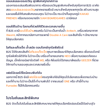
ของเล่นและของขวัญ สุดพิเศษทุกเทศกาล
มองหาของเล่นเสริมพัฒนาการ หรือของขวัญสุดพิเศษสำหรับทุกโอกาส B2S เราคัด
สรร
ของเล่นและของขวัญ
หลากหลายสไตล์ เหมาะสำหรับทุกเพศทุกวัย สร้างความสุข
และรอยยิ้มให้กับคนพิเศษของคุณ ไม่ว่าจะเป็น กระเป๋าเก็บอุณหภูมิ
KAKAO
FRIENDS
หรือเกมจดหมายรัก
SIAM BOARDGAMES
เรามีครบ!
ของใช้ในบ้าน ไอเทมที่ช่วยให้ชีวิตสะดวกสบายขึ้น
ที่ B2S เรามี
ของใช้ในบ้าน
ครบครัน ไม่ว่าจะเป็นกาต้มน้ำ
Anitech
, เครื่องฟอกอากาศ
Xiaomi
, หน้ากากอนามัยทางการแพทย์
Double A Care
และสินค้าอื่น ๆ อีกมากมาย
ให้คุณเลือกสรร
ไอทีและแก็ดเจ็ต ล้ำสมัย ตอบโจทย์ทุกไลฟ์สไตล์
B2S ได้คัดสรรสินค้า
ไอทีและแก็ดเจ็ต
คุณภาพเยี่ยมมาให้คุณเลือกสรร เพื่อตอบโจทย์
ทุกไลฟ์สไตล์ดิจิทัล ไม่ว่าจะเป็น เครื่องทำลายเอกสาร
NEO
เพื่อความปลอดภัยของ
ข้อมูล, เอ็กซ์เทอนัลฮาร์ดดิสก์
WD
, หรือ คีย์บอร์ดไร้สายเมาส์คอมโบ
GEEZER
ที่ช่วย
ให้การทำงานของคุณสะดวกสบายยิ่งขึ้น
เฟอร์นิเจอร์ดีไซน์ครบฟังก์ชั่น
นอกจากนี้ B2S ยังมี
เฟอร์นิเจอร์
ครบทุกฟังก์ชันให้คุณได้เลือกสรรเพื่อตกแต่งบ้าน
และที่ทำงาน ไม่ว่าจะเป็นโต๊ะทำงานพับได้ จากแบรนด์
ONE
หรือ เก้าอี้ทำงาน
Furradec
ก็มีให้เลือกครบครัน
โปรโมชั่นและสิทธิพิเศษ
B2S จัดเต็มโปรโมชั่นและสิทธิพิเศษมากมายให้คุณเลือกช้อปออนไลน์ได้อย่างจุใจ