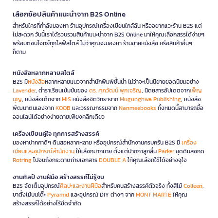
เลือกช้อปสินค้าแนะนำจาก B2S Online
สำหรับใครที่กำลังมองหา ร้านอุปกรณ์เครื่องเขียนใกล้ฉัน หรืออยากแวะร้าน B2S แต่
ไม่สะดวก วันนี้เราได้รวบรวมสินค้าแนะนำจาก B2S Online มาให้คุณเลือกสรรได้ง่ายๆ
พร้อมตอบโจทย์ทุกไลฟ์สไตล์ ไม่ว่าคุณจะมองหา ร้านขายหนังสือ หรือสินค้าอื่นๆ
ก็ตาม
หนังสือหลากหลายสไตล์
B2S มี
หนังสือ
หลากหลายแนวจากสำนักพิมพ์ชั้นนำ ไม่ว่าจะเป็นนิยายยอดนิยมอย่าง
Lavender
, ตำราเรียนเข้มข้นของ
ดร. ศุภวัฒน์ พุกเจริญ
, นิตยสารอัปเดตจาก
เพ็ญ
บุญ
, หนังสือเด็กจาก
MIS
หนังสือจิตวิทยาจาก
Mugunghwa Publishing
, หนังสือ
พัฒนาตนเองจาก
KOOB
และวรรณกรรมจาก
Nanmeebooks
ทั้งหมดนี้สามารถซื้อ
ออนไลน์ได้อย่างง่ายดายเพียงคลิกเดียว
เครื่องเขียนคู่ใจ ทุกการสร้างสรรค์
มองหาปากกาดีๆ ดินสอหลากหลาย หรืออุปกรณ์สำนักงานครบครัน B2S มี
เครื่อง
เขียนและอุปกรณ์สำนักงาน
ให้เลือกมากมาย ตั้งแต่ปากกาลูกลื่น
Parker
ชุดดินสอกด
Rotring
ไปจนถึงกระดาษถ่ายเอกสาร
DOUBLE A
ให้คุณเลือกใช้ได้อย่างจุใจ
งานศิลป์ งานฝีมือ สร้างสรรค์ไม่รู้จบ
B2S จัดเต็มอุปกรณ์
ศิลปะและงานฝีมือ
สำหรับคนสร้างสรรค์ตัวจริง ทั้งสีไม้
Colleen
,
ขาตั้งไม้บนโต๊ะ
Pyramid
และอุปกรณ์ DIY ต่างๆ จาก
MONT MARTE
ให้คุณ
สร้างสรรค์ได้อย่างไร้ขีดจำกัด