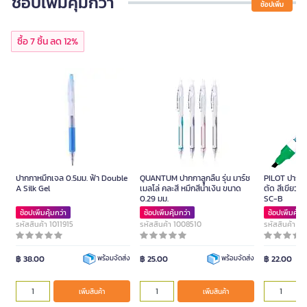
ช้อปเพิ่มคุ้มกว่า
ช้อปเพิ่ม
ซื้อ 7 ชิ้น ลด 12%
ปากกาหมึกเจล 0.5มม. ฟ้า Double
QUANTUM ปากกาลูกลื่น รุ่น มาร์ช
PILOT ปากกาม
A Silk Gel
เมลโล่ คละสี หมึกสีน้ำเงิน ขนาด
ตัด สีเขียว ข
0.29 มม.
SC-B
ช้อปเพิ่มคุ้มกว่า
ช้อปเพิ่มคุ้มกว่า
ช้อปเพิ่มคุ้มก
รหัสสินค้า 1011915
รหัสสินค้า 1008510
รหัสสินค้า 1
฿ 38.00
฿ 25.00
฿ 22.00
พร้อมจัดส่ง
พร้อมจัดส่ง
เพิ่มสินค้า
เพิ่มสินค้า