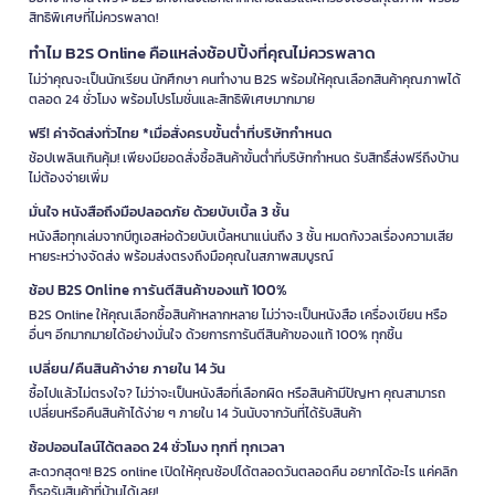
สิทธิพิเศษที่ไม่ควรพลาด!
ทำไม B2S Online คือแหล่งช้อปปิ้งที่คุณไม่ควรพลาด
ไม่ว่าคุณจะเป็นนักเรียน นักศึกษา คนทำงาน B2S พร้อมให้คุณเลือกสินค้าคุณภาพได้
ตลอด 24 ชั่วโมง พร้อมโปรโมชั่นและสิทธิพิเศษมากมาย
ฟรี! ค่าจัดส่งทั่วไทย *เมื่อสั่งครบขั้นต่ำที่บริษัทกำหนด
ช้อปเพลินเกินคุ้ม! เพียงมียอดสั่งซื้อสินค้าขั้นต่ำที่บริษัทกำหนด รับสิทธิ์ส่งฟรีถึงบ้าน
ไม่ต้องจ่ายเพิ่ม
มั่นใจ หนังสือถึงมือปลอดภัย ด้วยบับเบิ้ล 3 ชั้น
หนังสือทุกเล่มจากบีทูเอสห่อด้วยบับเบิ้ลหนาแน่นถึง 3 ชั้น หมดกังวลเรื่องความเสีย
หายระหว่างจัดส่ง พร้อมส่งตรงถึงมือคุณในสภาพสมบูรณ์
ช้อป B2S Online การันตีสินค้าของแท้ 100%
B2S Online ให้คุณเลือกซื้อสินค้าหลากหลาย ไม่ว่าจะเป็นหนังสือ เครื่องเขียน หรือ
อื่นๆ อีกมากมายได้อย่างมั่นใจ ด้วยการการันตีสินค้าของแท้ 100% ทุกชิ้น
เปลี่ยน/คืนสินค้าง่าย ภายใน 14 วัน
ซื้อไปแล้วไม่ตรงใจ? ไม่ว่าจะเป็นหนังสือที่เลือกผิด หรือสินค้ามีปัญหา คุณสามารถ
เปลี่ยนหรือคืนสินค้าได้ง่าย ๆ ภายใน 14 วันนับจากวันที่ได้รับสินค้า
ช้อปออนไลน์ได้ตลอด 24 ชั่วโมง ทุกที่ ทุกเวลา
สะดวกสุดๆ! B2S online เปิดให้คุณช้อปได้ตลอดวันตลอดคืน อยากได้อะไร แค่คลิก
ก็รอรับสินค้าที่บ้านได้เลย!