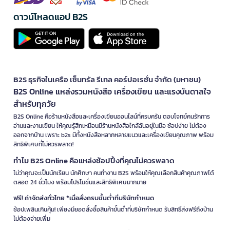
ดาวน์โหลดแอป B2S
B2S ธุรกิจในเครือ เซ็นทรัล รีเทล คอร์ปอเรชั่น จำกัด (มหาชน)
B2S Online แหล่งรวมหนังสือ เครื่องเขียน และแรงบันดาลใจ
สำหรับทุกวัย
B2S Online คือร้านหนังสือและเครื่องเขียนออนไลน์ที่ครบครัน ตอบโจทย์คนรักการ
อ่านและงานเขียน ให้คุณรู้สึกเหมือนมีร้านหนังสือใกล้ฉันอยู่ในมือ ช้อปง่าย ไม่ต้อง
ออกจากบ้าน เพราะ b2s มีทั้งหนังสือหลากหลายแนวและเครื่องเขียนคุณภาพ พร้อม
สิทธิพิเศษที่ไม่ควรพลาด!
ทำไม B2S Online คือแหล่งช้อปปิ้งที่คุณไม่ควรพลาด
ไม่ว่าคุณจะเป็นนักเรียน นักศึกษา คนทำงาน B2S พร้อมให้คุณเลือกสินค้าคุณภาพได้
ตลอด 24 ชั่วโมง พร้อมโปรโมชั่นและสิทธิพิเศษมากมาย
ฟรี! ค่าจัดส่งทั่วไทย *เมื่อสั่งครบขั้นต่ำที่บริษัทกำหนด
ช้อปเพลินเกินคุ้ม! เพียงมียอดสั่งซื้อสินค้าขั้นต่ำที่บริษัทกำหนด รับสิทธิ์ส่งฟรีถึงบ้าน
ไม่ต้องจ่ายเพิ่ม