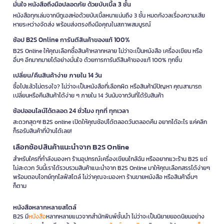
มั่นใจ หนังสือถึงมือปลอดภัย ด้วยบับเบิ้ล 3 ชั้น
หนังสือทุกเล่มจากบีทูเอสห่อด้วยบับเบิ้ลหนาแน่นถึง 3 ชั้น หมดกังวลเรื่องความเสีย
หายระหว่างจัดส่ง พร้อมส่งตรงถึงมือคุณในสภาพสมบูรณ์
ช้อป B2S Online การันตีสินค้าของแท้ 100%
B2S Online ให้คุณเลือกซื้อสินค้าหลากหลาย ไม่ว่าจะเป็นหนังสือ เครื่องเขียน หรือ
อื่นๆ อีกมากมายได้อย่างมั่นใจ ด้วยการการันตีสินค้าของแท้ 100% ทุกชิ้น
เปลี่ยน/คืนสินค้าง่าย ภายใน 14 วัน
ซื้อไปแล้วไม่ตรงใจ? ไม่ว่าจะเป็นหนังสือที่เลือกผิด หรือสินค้ามีปัญหา คุณสามารถ
เปลี่ยนหรือคืนสินค้าได้ง่าย ๆ ภายใน 14 วันนับจากวันที่ได้รับสินค้า
ช้อปออนไลน์ได้ตลอด 24 ชั่วโมง ทุกที่ ทุกเวลา
สะดวกสุดๆ! B2S online เปิดให้คุณช้อปได้ตลอดวันตลอดคืน อยากได้อะไร แค่คลิก
ก็รอรับสินค้าที่บ้านได้เลย!
เลือกช้อปสินค้าแนะนำจาก B2S Online
สำหรับใครที่กำลังมองหา ร้านอุปกรณ์เครื่องเขียนใกล้ฉัน หรืออยากแวะร้าน B2S แต่
ไม่สะดวก วันนี้เราได้รวบรวมสินค้าแนะนำจาก B2S Online มาให้คุณเลือกสรรได้ง่ายๆ
พร้อมตอบโจทย์ทุกไลฟ์สไตล์ ไม่ว่าคุณจะมองหา ร้านขายหนังสือ หรือสินค้าอื่นๆ
ก็ตาม
หนังสือหลากหลายสไตล์
B2S มี
หนังสือ
หลากหลายแนวจากสำนักพิมพ์ชั้นนำ ไม่ว่าจะเป็นนิยายยอดนิยมอย่าง