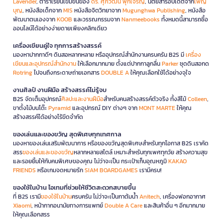
Lavender
, ตำราเรียนเข้มข้นของ
ดร. ศุภวัฒน์ พุกเจริญ
, นิตยสารอัปเดตจาก
เพ็ญ
บุญ
, หนังสือเด็กจาก
MIS
หนังสือจิตวิทยาจาก
Mugunghwa Publishing
, หนังสือ
พัฒนาตนเองจาก
KOOB
และวรรณกรรมจาก
Nanmeebooks
ทั้งหมดนี้สามารถซื้อ
ออนไลน์ได้อย่างง่ายดายเพียงคลิกเดียว
เครื่องเขียนคู่ใจ ทุกการสร้างสรรค์
มองหาปากกาดีๆ ดินสอหลากหลาย หรืออุปกรณ์สำนักงานครบครัน B2S มี
เครื่อง
เขียนและอุปกรณ์สำนักงาน
ให้เลือกมากมาย ตั้งแต่ปากกาลูกลื่น
Parker
ชุดดินสอกด
Rotring
ไปจนถึงกระดาษถ่ายเอกสาร
DOUBLE A
ให้คุณเลือกใช้ได้อย่างจุใจ
งานศิลป์ งานฝีมือ สร้างสรรค์ไม่รู้จบ
B2S จัดเต็มอุปกรณ์
ศิลปะและงานฝีมือ
สำหรับคนสร้างสรรค์ตัวจริง ทั้งสีไม้
Colleen
,
ขาตั้งไม้บนโต๊ะ
Pyramid
และอุปกรณ์ DIY ต่างๆ จาก
MONT MARTE
ให้คุณ
สร้างสรรค์ได้อย่างไร้ขีดจำกัด
ของเล่นและของขวัญ สุดพิเศษทุกเทศกาล
มองหาของเล่นเสริมพัฒนาการ หรือของขวัญสุดพิเศษสำหรับทุกโอกาส B2S เราคัด
สรร
ของเล่นและของขวัญ
หลากหลายสไตล์ เหมาะสำหรับทุกเพศทุกวัย สร้างความสุข
และรอยยิ้มให้กับคนพิเศษของคุณ ไม่ว่าจะเป็น กระเป๋าเก็บอุณหภูมิ
KAKAO
FRIENDS
หรือเกมจดหมายรัก
SIAM BOARDGAMES
เรามีครบ!
ของใช้ในบ้าน ไอเทมที่ช่วยให้ชีวิตสะดวกสบายขึ้น
ที่ B2S เรามี
ของใช้ในบ้าน
ครบครัน ไม่ว่าจะเป็นกาต้มน้ำ
Anitech
, เครื่องฟอกอากาศ
Xiaomi
, หน้ากากอนามัยทางการแพทย์
Double A Care
และสินค้าอื่น ๆ อีกมากมาย
ให้คุณเลือกสรร