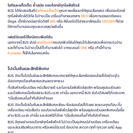
ไอทีและแก็ดเจ็ต ล้ำสมัย ตอบโจทย์ทุกไลฟ์สไตล์
B2S ได้คัดสรรสินค้า
ไอทีและแก็ดเจ็ต
คุณภาพเยี่ยมมาให้คุณเลือกสรร เพื่อตอบโจทย์
ทุกไลฟ์สไตล์ดิจิทัล ไม่ว่าจะเป็น เครื่องทำลายเอกสาร
NEO
เพื่อความปลอดภัยของ
ข้อมูล, เอ็กซ์เทอนัลฮาร์ดดิสก์
WD
, หรือ คีย์บอร์ดไร้สายเมาส์คอมโบ
GEEZER
ที่ช่วย
ให้การทำงานของคุณสะดวกสบายยิ่งขึ้น
เฟอร์นิเจอร์ดีไซน์ครบฟังก์ชั่น
นอกจากนี้ B2S ยังมี
เฟอร์นิเจอร์
ครบทุกฟังก์ชันให้คุณได้เลือกสรรเพื่อตกแต่งบ้าน
และที่ทำงาน ไม่ว่าจะเป็นโต๊ะทำงานพับได้ จากแบรนด์
ONE
หรือ เก้าอี้ทำงาน
Furradec
ก็มีให้เลือกครบครัน
โปรโมชั่นและสิทธิพิเศษ
B2S จัดเต็มโปรโมชั่นและสิทธิพิเศษมากมายให้คุณเลือกช้อปออนไลน์ได้อย่างจุใจ
อัปเดตทุกเดือนกับแคมเปญลดราคาแรง
ทั้งสินค้าเครื่องเขียน หนังสือขายดี และไอเทมไลฟ์สไตล์สุดชิค พร้อมคูปองส่วนลด
และดีลพิเศษเมื่อช้อปผ่าน B2S.co.th เท่านั้น นอกจากนี้ B2S ยังใจดีส่งฟรีทั่วประเทศ
*เมื่อสั่งครบขั้นต่ำที่บริษัทกำหนด
B2S จัดเต็มโปรโมชั่นและสิทธิพิเศษเพียบ ช้อปออนไลน์ได้เลย! ลดแรงทุกเดือน ทั้ง
เครื่องเขียน หนังสือดัง ของไอเทมไลฟ์สไตล์สุดชิค พร้อมคูปองส่วนลดพิเศษเมื่อซื้อ
ผ่าน B2S.co.th เท่านั้น และส่งฟรีทั่วไทย *เมื่อสั่งครบขั้นต่ำที่บริษัทกำหนด
B2S มีทุกอย่างตอบโจทย์ทุกไลฟ์สไตล์ ไม่ว่าจะเป็นอุปกรณ์อ่านเขียน เครื่องเขียน
ของเล่นเสริมพัฒนาการ หรือเฟอร์นิเจอร์ ช้อปง่าย สะดวก ทุกที่ ทุกเวลา แค่มี App
B2S