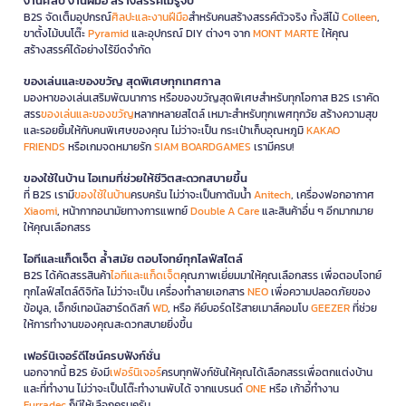
งานศิลป์ งานฝีมือ สร้างสรรค์ไม่รู้จบ
B2S จัดเต็มอุปกรณ์
ศิลปะและงานฝีมือ
สำหรับคนสร้างสรรค์ตัวจริง ทั้งสีไม้
Colleen
,
ขาตั้งไม้บนโต๊ะ
Pyramid
และอุปกรณ์ DIY ต่างๆ จาก
MONT MARTE
ให้คุณ
สร้างสรรค์ได้อย่างไร้ขีดจำกัด
ของเล่นและของขวัญ สุดพิเศษทุกเทศกาล
มองหาของเล่นเสริมพัฒนาการ หรือของขวัญสุดพิเศษสำหรับทุกโอกาส B2S เราคัด
สรร
ของเล่นและของขวัญ
หลากหลายสไตล์ เหมาะสำหรับทุกเพศทุกวัย สร้างความสุข
และรอยยิ้มให้กับคนพิเศษของคุณ ไม่ว่าจะเป็น กระเป๋าเก็บอุณหภูมิ
KAKAO
FRIENDS
หรือเกมจดหมายรัก
SIAM BOARDGAMES
เรามีครบ!
ของใช้ในบ้าน ไอเทมที่ช่วยให้ชีวิตสะดวกสบายขึ้น
ที่ B2S เรามี
ของใช้ในบ้าน
ครบครัน ไม่ว่าจะเป็นกาต้มน้ำ
Anitech
, เครื่องฟอกอากาศ
Xiaomi
, หน้ากากอนามัยทางการแพทย์
Double A Care
และสินค้าอื่น ๆ อีกมากมาย
ให้คุณเลือกสรร
ไอทีและแก็ดเจ็ต ล้ำสมัย ตอบโจทย์ทุกไลฟ์สไตล์
B2S ได้คัดสรรสินค้า
ไอทีและแก็ดเจ็ต
คุณภาพเยี่ยมมาให้คุณเลือกสรร เพื่อตอบโจทย์
ทุกไลฟ์สไตล์ดิจิทัล ไม่ว่าจะเป็น เครื่องทำลายเอกสาร
NEO
เพื่อความปลอดภัยของ
ข้อมูล, เอ็กซ์เทอนัลฮาร์ดดิสก์
WD
, หรือ คีย์บอร์ดไร้สายเมาส์คอมโบ
GEEZER
ที่ช่วย
ให้การทำงานของคุณสะดวกสบายยิ่งขึ้น
เฟอร์นิเจอร์ดีไซน์ครบฟังก์ชั่น
นอกจากนี้ B2S ยังมี
เฟอร์นิเจอร์
ครบทุกฟังก์ชันให้คุณได้เลือกสรรเพื่อตกแต่งบ้าน
และที่ทำงาน ไม่ว่าจะเป็นโต๊ะทำงานพับได้ จากแบรนด์
ONE
หรือ เก้าอี้ทำงาน
Furradec
ก็มีให้เลือกครบครัน