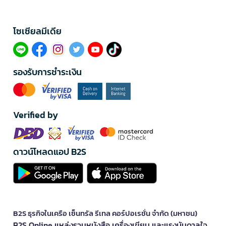
โซเซียลมีเดีย​
รองรับการชำระเงิน
Verified by
ดาวน์โหลดแอป B2S
B2S ธุรกิจในเครือ เซ็นทรัล รีเทล คอร์ปอเรชั่น จำกัด (มหาชน)
B2S Online แหล่งรวมหนังสือ เครื่องเขียน และแรงบันดาลใจ