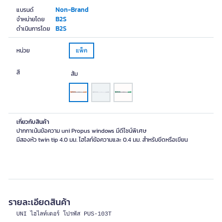
Non-Brand
แบรนด์
B2S
จำหน่ายโดย
B2S
ดำเนินการโดย
หน่วย
แพ็ค
สี
ส้ม
เกี่ยวกับสินค้า
ปากกาเน้นข้อความ uni Propus windows มีดีไซน์พิเศษ
มีสองหัว twin tip 4.0 มม. ไฮไลท์ข้อความและ 0.4 มม. สำหรับขีดหรือเขียน
รายละเอียดสินค้า
UNI ไฮไลท์เตอร์ โปรพัส PUS-103T