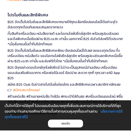
โปรโมชั่นและสิทธิพิเศษ
B2S จัดเต็มโปรโมชั่นและสิทธิพิเศษมากมายให้คุณเลือกช้อปออนไลน์ได้อย่างจุใจ
อัปเดตทุกเดือนกับแคมเปญลดราคาแรง
ทั้งสินค้าเครื่องเขียน หนังสือขายดี และไอเทมไลฟ์สไตล์สุดชิค พร้อมคูปองส่วนลด
และดีลพิเศษเมื่อช้อปผ่าน B2S.co.th เท่านั้น นอกจากนี้ B2S ยังใจดีส่งฟรีทั่วประเทศ
*เมื่อสั่งครบขั้นต่ำที่บริษัทกำหนด
B2S จัดเต็มโปรโมชั่นและสิทธิพิเศษเพียบ ช้อปออนไลน์ได้เลย! ลดแรงทุกเดือน ทั้ง
เครื่องเขียน หนังสือดัง ของไอเทมไลฟ์สไตล์สุดชิค พร้อมคูปองส่วนลดพิเศษเมื่อซื้อ
ผ่าน B2S.co.th เท่านั้น และส่งฟรีทั่วไทย *เมื่อสั่งครบขั้นต่ำที่บริษัทกำหนด
B2S มีทุกอย่างตอบโจทย์ทุกไลฟ์สไตล์ ไม่ว่าจะเป็นอุปกรณ์อ่านเขียน เครื่องเขียน
ของเล่นเสริมพัฒนาการ หรือเฟอร์นิเจอร์ ช้อปง่าย สะดวก ทุกที่ ทุกเวลา แค่มี App
B2S
สมัคร B2S Club รับข่าวสารโปรโมชั่นก่อนใคร และสิทธิพิเศษเฉพาะสมาชิก! คลิกเลย
สมัครสมาชิกเลย!
👉
#ร้านหนังสือ #ร้านขายหนังสือ ใกล้ฉัน #กระเป๋าใส่ดินสอ #เครื่องเขียนออนไลน์ #ซื้อ
หนังสือ ออนไลน์ #เครื่องเขียน บีทูเอส #ขาย หนังสือ ออนไลน์ #B2S #ร้านเครื่อง
เว็บไซต์นี้มีการใช้คุกกี้ โปรดยอมรับนโยบายคุกกี้เพื่อประสบการณ์การใช้บริการที่ดีที่สุด
เขียนใกล้ฉัน
นโยบายการใช้
ของท่าน ท่านสามารถศึกษาวิธีการตั้งค่าการควบคุมคุกกี้ของท่านผ่าน
*เงื่อนไขเป็นไปตามที่บริษัทฯ กำหนด
คุกกี้ของเราที่นี่
ยอมรับ