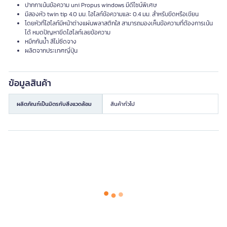
ปากกาเน้นข้อความ uni Propus windows มีดีไซน์พิเศษ
มีสองหัว twin tip 4.0 มม. ไฮไลท์ข้อความและ 0.4 มม. สำหรับขีดหรือเขียน
โดยหัวที่ไฮไลท์มีหน้าต่างแผ่นพลาสติกใส สามารถมองเห็นข้อความที่ต้องการเน้น
ได้ หมดปัญหาขีดไฮไลท์เลยข้อความ
หมึกกันน้ำ สีไม่ซีดจาง
ผลิตจากประเทศญี่ปุ่น
ข้อมูลสินค้า
ผลิตภัณฑ์เป็นมิตรกับสิ่งแวดล้อม
สินค้าทั่วไป