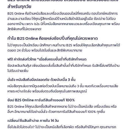
สำหรับทุกวัย
B2S Online คือร้านหนังสือและเครื่องเขียนออนไลน์ที่ครบครัน ตอบโจทย์คนรักการ
อ่านและงานเขียน ให้คุณรู้สึกเหมือนมีร้านหนังสือใกล้ฉันอยู่ในมือ ช้อปง่าย ไม่ต้อง
ออกจากบ้าน เพราะ b2s มีทั้งหนังสือหลากหลายแนวและเครื่องเขียนคุณภาพ พร้อม
สิทธิพิเศษที่ไม่ควรพลาด!
ทำไม B2S Online คือแหล่งช้อปปิ้งที่คุณไม่ควรพลาด
ไม่ว่าคุณจะเป็นนักเรียน นักศึกษา คนทำงาน B2S พร้อมให้คุณเลือกสินค้าคุณภาพได้
ตลอด 24 ชั่วโมง พร้อมโปรโมชั่นและสิทธิพิเศษมากมาย
ฟรี! ค่าจัดส่งทั่วไทย *เมื่อสั่งครบขั้นต่ำที่บริษัทกำหนด
ช้อปเพลินเกินคุ้ม! เพียงมียอดสั่งซื้อสินค้าขั้นต่ำที่บริษัทกำหนด รับสิทธิ์ส่งฟรีถึงบ้าน
ไม่ต้องจ่ายเพิ่ม
มั่นใจ หนังสือถึงมือปลอดภัย ด้วยบับเบิ้ล 3 ชั้น
หนังสือทุกเล่มจากบีทูเอสห่อด้วยบับเบิ้ลหนาแน่นถึง 3 ชั้น หมดกังวลเรื่องความเสีย
หายระหว่างจัดส่ง พร้อมส่งตรงถึงมือคุณในสภาพสมบูรณ์
ช้อป B2S Online การันตีสินค้าของแท้ 100%
B2S Online ให้คุณเลือกซื้อสินค้าหลากหลาย ไม่ว่าจะเป็นหนังสือ เครื่องเขียน หรือ
อื่นๆ อีกมากมายได้อย่างมั่นใจ ด้วยการการันตีสินค้าของแท้ 100% ทุกชิ้น
เปลี่ยน/คืนสินค้าง่าย ภายใน 14 วัน
ซื้อไปแล้วไม่ตรงใจ? ไม่ว่าจะเป็นหนังสือที่เลือกผิด หรือสินค้ามีปัญหา คุณสามารถ