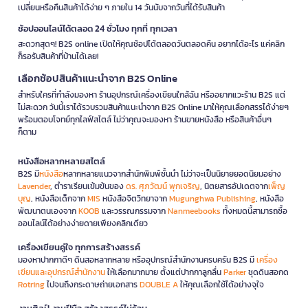
เปลี่ยนหรือคืนสินค้าได้ง่าย ๆ ภายใน 14 วันนับจากวันที่ได้รับสินค้า
ช้อปออนไลน์ได้ตลอด 24 ชั่วโมง ทุกที่ ทุกเวลา
สะดวกสุดๆ! B2S online เปิดให้คุณช้อปได้ตลอดวันตลอดคืน อยากได้อะไร แค่คลิก
ก็รอรับสินค้าที่บ้านได้เลย!
เลือกช้อปสินค้าแนะนำจาก B2S Online
สำหรับใครที่กำลังมองหา ร้านอุปกรณ์เครื่องเขียนใกล้ฉัน หรืออยากแวะร้าน B2S แต่
ไม่สะดวก วันนี้เราได้รวบรวมสินค้าแนะนำจาก B2S Online มาให้คุณเลือกสรรได้ง่ายๆ
พร้อมตอบโจทย์ทุกไลฟ์สไตล์ ไม่ว่าคุณจะมองหา ร้านขายหนังสือ หรือสินค้าอื่นๆ
ก็ตาม
หนังสือหลากหลายสไตล์
B2S มี
หนังสือ
หลากหลายแนวจากสำนักพิมพ์ชั้นนำ ไม่ว่าจะเป็นนิยายยอดนิยมอย่าง
Lavender
, ตำราเรียนเข้มข้นของ
ดร. ศุภวัฒน์ พุกเจริญ
, นิตยสารอัปเดตจาก
เพ็ญ
บุญ
, หนังสือเด็กจาก
MIS
หนังสือจิตวิทยาจาก
Mugunghwa Publishing
, หนังสือ
พัฒนาตนเองจาก
KOOB
และวรรณกรรมจาก
Nanmeebooks
ทั้งหมดนี้สามารถซื้อ
ออนไลน์ได้อย่างง่ายดายเพียงคลิกเดียว
เครื่องเขียนคู่ใจ ทุกการสร้างสรรค์
มองหาปากกาดีๆ ดินสอหลากหลาย หรืออุปกรณ์สำนักงานครบครัน B2S มี
เครื่อง
เขียนและอุปกรณ์สำนักงาน
ให้เลือกมากมาย ตั้งแต่ปากกาลูกลื่น
Parker
ชุดดินสอกด
Rotring
ไปจนถึงกระดาษถ่ายเอกสาร
DOUBLE A
ให้คุณเลือกใช้ได้อย่างจุใจ