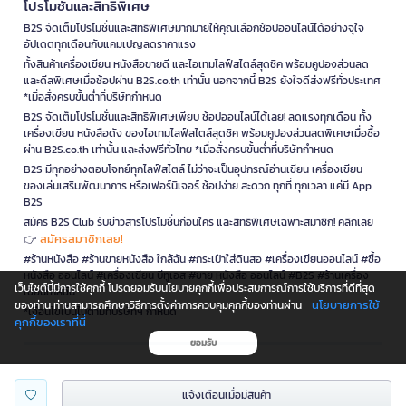
โปรโมชั่นและสิทธิพิเศษ
B2S จัดเต็มโปรโมชั่นและสิทธิพิเศษมากมายให้คุณเลือกช้อปออนไลน์ได้อย่างจุใจ
อัปเดตทุกเดือนกับแคมเปญลดราคาแรง
ทั้งสินค้าเครื่องเขียน หนังสือขายดี และไอเทมไลฟ์สไตล์สุดชิค พร้อมคูปองส่วนลด
และดีลพิเศษเมื่อช้อปผ่าน B2S.co.th เท่านั้น นอกจากนี้ B2S ยังใจดีส่งฟรีทั่วประเทศ
*เมื่อสั่งครบขั้นต่ำที่บริษัทกำหนด
B2S จัดเต็มโปรโมชั่นและสิทธิพิเศษเพียบ ช้อปออนไลน์ได้เลย! ลดแรงทุกเดือน ทั้ง
เครื่องเขียน หนังสือดัง ของไอเทมไลฟ์สไตล์สุดชิค พร้อมคูปองส่วนลดพิเศษเมื่อซื้อ
ผ่าน B2S.co.th เท่านั้น และส่งฟรีทั่วไทย *เมื่อสั่งครบขั้นต่ำที่บริษัทกำหนด
B2S มีทุกอย่างตอบโจทย์ทุกไลฟ์สไตล์ ไม่ว่าจะเป็นอุปกรณ์อ่านเขียน เครื่องเขียน
ของเล่นเสริมพัฒนาการ หรือเฟอร์นิเจอร์ ช้อปง่าย สะดวก ทุกที่ ทุกเวลา แค่มี App
B2S
สมัคร B2S Club รับข่าวสารโปรโมชั่นก่อนใคร และสิทธิพิเศษเฉพาะสมาชิก! คลิกเลย
สมัครสมาชิกเลย!
👉
#ร้านหนังสือ #ร้านขายหนังสือ ใกล้ฉัน #กระเป๋าใส่ดินสอ #เครื่องเขียนออนไลน์ #ซื้อ
หนังสือ ออนไลน์ #เครื่องเขียน บีทูเอส #ขาย หนังสือ ออนไลน์ #B2S #ร้านเครื่อง
เว็บไซต์นี้มีการใช้คุกกี้ โปรดยอมรับนโยบายคุกกี้เพื่อประสบการณ์การใช้บริการที่ดีที่สุด
เขียนใกล้ฉัน
นโยบายการใช้
ของท่าน ท่านสามารถศึกษาวิธีการตั้งค่าการควบคุมคุกกี้ของท่านผ่าน
*เงื่อนไขเป็นไปตามที่บริษัทฯ กำหนด
คุกกี้ของเราที่นี่
ยอมรับ
is a company operating under
แจ้งเตือนเมื่อมีสินค้า