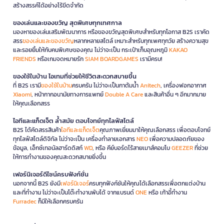
สร้างสรรค์ได้อย่างไร้ขีดจำกัด
ของเล่นและของขวัญ สุดพิเศษทุกเทศกาล
มองหาของเล่นเสริมพัฒนาการ หรือของขวัญสุดพิเศษสำหรับทุกโอกาส B2S เราคัด
สรร
ของเล่นและของขวัญ
หลากหลายสไตล์ เหมาะสำหรับทุกเพศทุกวัย สร้างความสุข
และรอยยิ้มให้กับคนพิเศษของคุณ ไม่ว่าจะเป็น กระเป๋าเก็บอุณหภูมิ
KAKAO
FRIENDS
หรือเกมจดหมายรัก
SIAM BOARDGAMES
เรามีครบ!
ของใช้ในบ้าน ไอเทมที่ช่วยให้ชีวิตสะดวกสบายขึ้น
ที่ B2S เรามี
ของใช้ในบ้าน
ครบครัน ไม่ว่าจะเป็นกาต้มน้ำ
Anitech
, เครื่องฟอกอากาศ
Xiaomi
, หน้ากากอนามัยทางการแพทย์
Double A Care
และสินค้าอื่น ๆ อีกมากมาย
ให้คุณเลือกสรร
ไอทีและแก็ดเจ็ต ล้ำสมัย ตอบโจทย์ทุกไลฟ์สไตล์
B2S ได้คัดสรรสินค้า
ไอทีและแก็ดเจ็ต
คุณภาพเยี่ยมมาให้คุณเลือกสรร เพื่อตอบโจทย์
ทุกไลฟ์สไตล์ดิจิทัล ไม่ว่าจะเป็น เครื่องทำลายเอกสาร
NEO
เพื่อความปลอดภัยของ
ข้อมูล, เอ็กซ์เทอนัลฮาร์ดดิสก์
WD
, หรือ คีย์บอร์ดไร้สายเมาส์คอมโบ
GEEZER
ที่ช่วย
ให้การทำงานของคุณสะดวกสบายยิ่งขึ้น
เฟอร์นิเจอร์ดีไซน์ครบฟังก์ชั่น
นอกจากนี้ B2S ยังมี
เฟอร์นิเจอร์
ครบทุกฟังก์ชันให้คุณได้เลือกสรรเพื่อตกแต่งบ้าน
และที่ทำงาน ไม่ว่าจะเป็นโต๊ะทำงานพับได้ จากแบรนด์
ONE
หรือ เก้าอี้ทำงาน
Furradec
ก็มีให้เลือกครบครัน