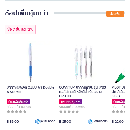
ช้อปเพิ่มคุ้มกว่า
ช้อปเพิ่ม
ซื้อ 7 ชิ้น ลด 12%
ปากกาหมึกเจล 0.5มม. ฟ้า Double
QUANTUM ปากกาลูกลื่น รุ่น มาร์ช
PILOT ปากกาม
A Silk Gel
เมลโล่ คละสี หมึกสีน้ำเงิน ขนาด
ตัด สีเขียว ข
0.29 มม.
SC-B
ช้อปเพิ่มคุ้มกว่า
ช้อปเพิ่มคุ้มกว่า
ช้อปเพิ่มคุ้มก
รหัสสินค้า 1011915
รหัสสินค้า 1008510
รหัสสินค้า 1
฿ 38.00
฿ 25.00
฿ 22.00
พร้อมจัดส่ง
พร้อมจัดส่ง