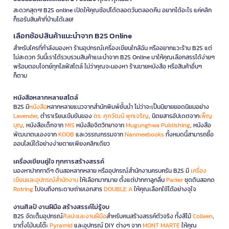
สะดวกสุดๆ! B2S online เปิดให้คุณช้อปได้ตลอดวันตลอดคืน อยากได้อะไร แค่คลิก
ก็รอรับสินค้าที่บ้านได้เลย!
เลือกช้อปสินค้าแนะนำจาก B2S Online
สำหรับใครที่กำลังมองหา ร้านอุปกรณ์เครื่องเขียนใกล้ฉัน หรืออยากแวะร้าน B2S แต่
ไม่สะดวก วันนี้เราได้รวบรวมสินค้าแนะนำจาก B2S Online มาให้คุณเลือกสรรได้ง่ายๆ
พร้อมตอบโจทย์ทุกไลฟ์สไตล์ ไม่ว่าคุณจะมองหา ร้านขายหนังสือ หรือสินค้าอื่นๆ
ก็ตาม
หนังสือหลากหลายสไตล์
B2S มี
หนังสือ
หลากหลายแนวจากสำนักพิมพ์ชั้นนำ ไม่ว่าจะเป็นนิยายยอดนิยมอย่าง
Lavender
, ตำราเรียนเข้มข้นของ
ดร. ศุภวัฒน์ พุกเจริญ
, นิตยสารอัปเดตจาก
เพ็ญ
บุญ
, หนังสือเด็กจาก
MIS
หนังสือจิตวิทยาจาก
Mugunghwa Publishing
, หนังสือ
พัฒนาตนเองจาก
KOOB
และวรรณกรรมจาก
Nanmeebooks
ทั้งหมดนี้สามารถซื้อ
ออนไลน์ได้อย่างง่ายดายเพียงคลิกเดียว
เครื่องเขียนคู่ใจ ทุกการสร้างสรรค์
มองหาปากกาดีๆ ดินสอหลากหลาย หรืออุปกรณ์สำนักงานครบครัน B2S มี
เครื่อง
เขียนและอุปกรณ์สำนักงาน
ให้เลือกมากมาย ตั้งแต่ปากกาลูกลื่น
Parker
ชุดดินสอกด
Rotring
ไปจนถึงกระดาษถ่ายเอกสาร
DOUBLE A
ให้คุณเลือกใช้ได้อย่างจุใจ
งานศิลป์ งานฝีมือ สร้างสรรค์ไม่รู้จบ
B2S จัดเต็มอุปกรณ์
ศิลปะและงานฝีมือ
สำหรับคนสร้างสรรค์ตัวจริง ทั้งสีไม้
Colleen
,
ขาตั้งไม้บนโต๊ะ
Pyramid
และอุปกรณ์ DIY ต่างๆ จาก
MONT MARTE
ให้คุณ