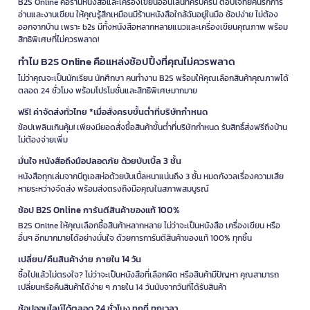
B2S Online คือร้านหนังสือและเครื่องเขียนออนไลน์ที่ครบครัน ตอบโจทย์คนรักการ
อ่านและงานเขียน ให้คุณรู้สึกเหมือนมีร้านหนังสือใกล้ฉันอยู่ในมือ ช้อปง่าย ไม่ต้อง
ออกจากบ้าน เพราะ b2s มีทั้งหนังสือหลากหลายแนวและเครื่องเขียนคุณภาพ พร้อม
สิทธิพิเศษที่ไม่ควรพลาด!
ทำไม B2S Online คือแหล่งช้อปปิ้งที่คุณไม่ควรพลาด
ไม่ว่าคุณจะเป็นนักเรียน นักศึกษา คนทำงาน B2S พร้อมให้คุณเลือกสินค้าคุณภาพได้
ตลอด 24 ชั่วโมง พร้อมโปรโมชั่นและสิทธิพิเศษมากมาย
ฟรี! ค่าจัดส่งทั่วไทย *เมื่อสั่งครบขั้นต่ำที่บริษัทกำหนด
ช้อปเพลินเกินคุ้ม! เพียงมียอดสั่งซื้อสินค้าขั้นต่ำที่บริษัทกำหนด รับสิทธิ์ส่งฟรีถึงบ้าน
ไม่ต้องจ่ายเพิ่ม
มั่นใจ หนังสือถึงมือปลอดภัย ด้วยบับเบิ้ล 3 ชั้น
หนังสือทุกเล่มจากบีทูเอสห่อด้วยบับเบิ้ลหนาแน่นถึง 3 ชั้น หมดกังวลเรื่องความเสีย
หายระหว่างจัดส่ง พร้อมส่งตรงถึงมือคุณในสภาพสมบูรณ์
ช้อป B2S Online การันตีสินค้าของแท้ 100%
B2S Online ให้คุณเลือกซื้อสินค้าหลากหลาย ไม่ว่าจะเป็นหนังสือ เครื่องเขียน หรือ
อื่นๆ อีกมากมายได้อย่างมั่นใจ ด้วยการการันตีสินค้าของแท้ 100% ทุกชิ้น
เปลี่ยน/คืนสินค้าง่าย ภายใน 14 วัน
ซื้อไปแล้วไม่ตรงใจ? ไม่ว่าจะเป็นหนังสือที่เลือกผิด หรือสินค้ามีปัญหา คุณสามารถ
เปลี่ยนหรือคืนสินค้าได้ง่าย ๆ ภายใน 14 วันนับจากวันที่ได้รับสินค้า
ช้อปออนไลน์ได้ตลอด 24 ชั่วโมง ทุกที่ ทุกเวลา