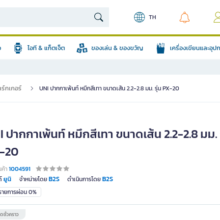
TH
อ
ไอที & แก็ตเจ็ต
ของเล่น & ของขวัญ
เครื่องเขียนและอุ
ร์กเกอร์
UNI ปากกาเพ้นท์ หมึกสีเทา ขนาดเส้น 2.2-2.8 มม. รุ่น PX-20
 ปากกาเพ้นท์ หมึกสีเทา ขนาดเส้น 2.2-2.8 มม. ร
-20
นค้า
1004591
ยูนิ
B2S
B2S
์
จำหน่ายโดย
ดำเนินการโดย
มรายการผ่อน 0%
ดชั่วคราว