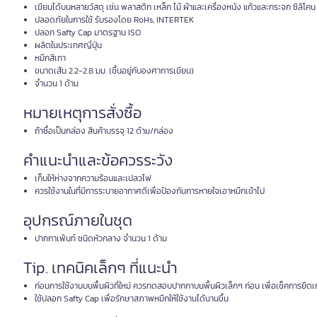
เขียนได้บนหลายวัสดุ เช่น พลาสติก เหล็ก ไม้ ผ้าและเครื่องหนัง แก้วและกระจก ซิลิโคน
ปลอดภัยในการใช้ รับรองโดย RoHs, INTERTEK
ปลอก Safty Cap มาตรฐาน ISO
ผลิตในประเทศญี่ปุ่น
หมึกสีเทา
ขนาดเส้น 2.2-2.8 มม. (ขึ้นอยู่กับองศาการเขียน)
จำนวน 1 ด้าม
หมายเหตุการสั่งซื้อ
ถ้าซื้อเป็นกล่อง สินค้าบรรจุ 12 ด้าม/กล่อง
คำแนะนำและข้อควรระวัง
เก็บให้ห่างจากความร้อนและเปลวไฟ
ควรใช้งานในที่มีการระบายอากาศดีเพื่อป้องกันการหายใจเอาหมึกเข้าไป
อุปกรณ์ภายในชุด
ปากกาเพ้นท์ ชนิดหัวกลาง จำนวน 1 ด้าม
Tip. เทคนิคเล็กๆ ที่แนะนำ
ก่อนการใช้งานบนพื้นผิวที่ใหม่ ควรทดสอบปากกาบนพื้นผิวเล็กๆ ก่อน เพื่อเช็คการยึด
ใช้ปลอก Safty Cap เพื่อรักษาสภาพหมึกให้ใช้งานได้นานขึ้น