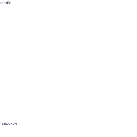
 เซรามิก
เกาะของหมึก