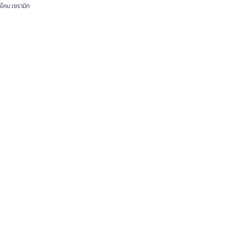
ิโคน เซรามิก