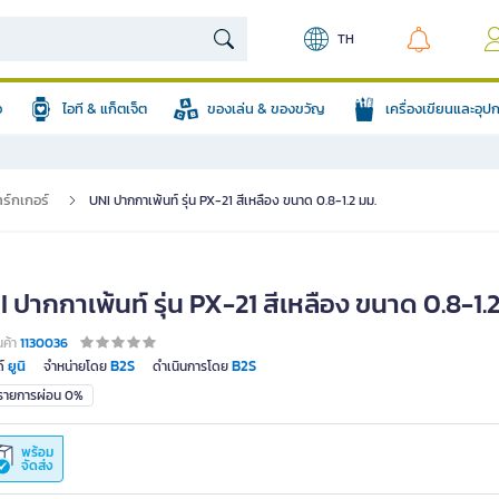
TH
อ
ไอที & แก็ตเจ็ต
ของเล่น & ของขวัญ
เครื่องเขียนและอุ
ร์กเกอร์
UNI ปากกาเพ้นท์ รุ่น PX-21 สีเหลือง ขนาด 0.8-1.2 มม.
 ปากกาเพ้นท์ รุ่น PX-21 สีเหลือง ขนาด 0.8-1.
นค้า
1130036
ยูนิ
B2S
B2S
์
จำหน่ายโดย
ดำเนินการโดย
มรายการผ่อน 0%
พร้อม
จัดส่ง