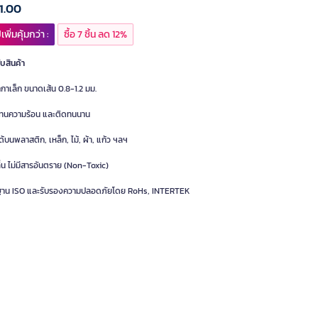
1.00
เพิ่มคุ้มกว่า :
ซื้อ 7 ชิ้น ลด 12%
ับสินค้า
กาเล็ก ขนาดเส้น 0.8-1.2 มม.
ำ ทนความร้อน และติดทนนาน
ด้บนพลาสติก, เหล็ก, ไม้, ผ้า, แก้ว ฯลฯ
ลิ่น ไม่มีสารอันตราย (Non-Toxic)
าน ISO และรับรองความปลอดภัยโดย RoHs, INTERTEK