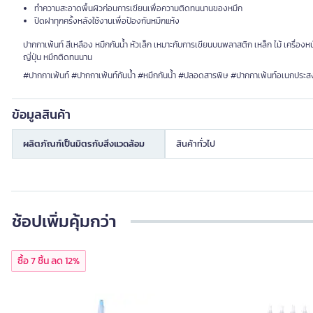
ทำความสะอาดพื้นผิวก่อนการเขียนเพื่อความติดทนนานของหมึก
ปิดฝาทุกครั้งหลังใช้งานเพื่อป้องกันหมึกแห้ง
ปากกาเพ้นท์ สีเหลือง หมึกกันน้ำ หัวเล็ก เหมาะกับการเขียนบนพลาสติก เหล็ก ไม้ เครื
ญี่ปุ่น หมึกติดทนนาน
#ปากกาเพ้นท์ #ปากกาเพ้นท์กันน้ำ #หมึกกันน้ำ #ปลอดสารพิษ #ปากกาเพ้นท์อเนกประส
ข้อมูลสินค้า
ผลิตภัณฑ์เป็นมิตรกับสิ่งแวดล้อม
สินค้าทั่วไป
ช้อปเพิ่มคุ้มกว่า
ซื้อ 7 ชิ้น ลด 12%