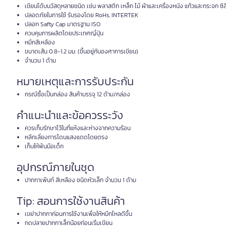
เขียนได้บนวัสดุหลายชนิด เช่น พลาสติก เหล็ก ไม้ ผ้าและเครื่องหนัง แก้วและกระจก ซิล
ปลอดภัยในการใช้ รับรองโดย RoHs, INTERTEK
ปลอก Safty Cap มาตรฐาน ISO
ควบคุมการผลิตโดยประเทศญี่ปุ่น
หมึกสีเหลือง
ขนาดเส้น 0.8-1.2 มม. (ขึ้นอยู่กับองศาการเขียน)
จำนวน 1 ด้าม
หมายเหตุและการรับประกัน
กรณีซื้อเป็นกล่อง สินค้าบรรจุ 12 ด้าม/กล่อง
คำแนะนำและข้อควรระวัง
ควรเก็บรักษาไว้ในที่แห้งและห่างจากความร้อน
หลีกเลี่ยงการโดนแสงแดดโดยตรง
เก็บให้พ้นมือเด็ก
อุปกรณ์ภายในชุด
ปากกาเพ้นท์ สีเหลือง ชนิดหัวเล็ก จำนวน 1 ด้าม
Tip: สอนการใช้งานสินค้า
เขย่าปากกาก่อนการใช้งานเพื่อให้หมึกไหลดีขึ้น
กดปลายปากกาเล็กน้อยก่อนเริ่มเขียน