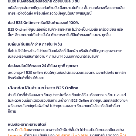
มั่นใจ หนังสือถึงมือปลอดภัย ด้วยบับเบิ้ล 3 ชั้น
หนังสือทุกเล่มจากบีทูเอสห่อด้วยบับเบิ้ลหนาแน่นถึง 3 ชั้น หมดกังวลเรื่องความเสีย
หายระหว่างจัดส่ง พร้อมส่งตรงถึงมือคุณในสภาพสมบูรณ์
ช้อป B2S Online การันตีสินค้าของแท้ 100%
B2S Online ให้คุณเลือกซื้อสินค้าหลากหลาย ไม่ว่าจะเป็นหนังสือ เครื่องเขียน หรือ
อื่นๆ อีกมากมายได้อย่างมั่นใจ ด้วยการการันตีสินค้าของแท้ 100% ทุกชิ้น
เปลี่ยน/คืนสินค้าง่าย ภายใน 14 วัน
ซื้อไปแล้วไม่ตรงใจ? ไม่ว่าจะเป็นหนังสือที่เลือกผิด หรือสินค้ามีปัญหา คุณสามารถ
เปลี่ยนหรือคืนสินค้าได้ง่าย ๆ ภายใน 14 วันนับจากวันที่ได้รับสินค้า
ช้อปออนไลน์ได้ตลอด 24 ชั่วโมง ทุกที่ ทุกเวลา
สะดวกสุดๆ! B2S online เปิดให้คุณช้อปได้ตลอดวันตลอดคืน อยากได้อะไร แค่คลิก
ก็รอรับสินค้าที่บ้านได้เลย!
เลือกช้อปสินค้าแนะนำจาก B2S Online
สำหรับใครที่กำลังมองหา ร้านอุปกรณ์เครื่องเขียนใกล้ฉัน หรืออยากแวะร้าน B2S แต่
ไม่สะดวก วันนี้เราได้รวบรวมสินค้าแนะนำจาก B2S Online มาให้คุณเลือกสรรได้ง่ายๆ
พร้อมตอบโจทย์ทุกไลฟ์สไตล์ ไม่ว่าคุณจะมองหา ร้านขายหนังสือ หรือสินค้าอื่นๆ
ก็ตาม
หนังสือหลากหลายสไตล์
B2S มี
หนังสือ
หลากหลายแนวจากสำนักพิมพ์ชั้นนำ ไม่ว่าจะเป็นนิยายยอดนิยมอย่าง
Lavender
, ตำราเรียนเข้มข้นของ
ดร. ศุภวัฒน์ พุกเจริญ
, นิตยสารอัปเดตจาก
เพ็ญ