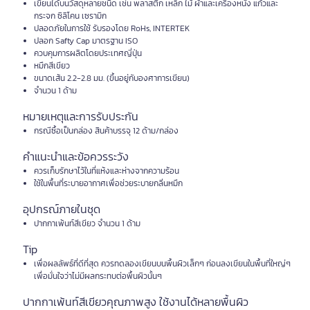
เขียนได้บนวัสดุหลายชนิด เช่น พลาสติก เหล็ก ไม้ ผ้าและเครื่องหนัง แก้วและ
กระจก ซิลิโคน เซรามิก
ปลอดภัยในการใช้ รับรองโดย RoHs, INTERTEK
ปลอก Safty Cap มาตรฐาน ISO
ควบคุมการผลิตโดยประเทศญี่ปุ่น
หมึกสีเขียว
ขนาดเส้น 2.2-2.8 มม. (ขึ้นอยู่กับองศาการเขียน)
จำนวน 1 ด้าม
หมายเหตุและการรับประกัน
กรณีซื้อเป็นกล่อง สินค้าบรรจุ 12 ด้าม/กล่อง
คำแนะนำและข้อควรระวัง
ควรเก็บรักษาไว้ในที่แห้งและห่างจากความร้อน
ใช้ในพื้นที่ระบายอากาศเพื่อช่วยระบายกลิ่นหมึก
อุปกรณ์ภายในชุด
ปากกาเพ้นท์สีเขียว จำนวน 1 ด้าม
Tip
เพื่อผลลัพธ์ที่ดีที่สุด ควรทดลองเขียนบนพื้นผิวเล็กๆ ก่อนลงเขียนในพื้นที่ใหญ่ๆ
เพื่อมั่นใจว่าไม่มีผลกระทบต่อพื้นผิวนั้นๆ
ปากกาเพ้นท์สีเขียวคุณภาพสูง ใช้งานได้หลายพื้นผิว