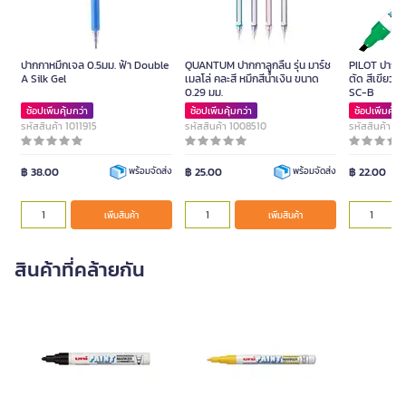
ปากกาหมึกเจล 0.5มม. ฟ้า Double
QUANTUM ปากกาลูกลื่น รุ่น มาร์ช
PILOT ปากกาม
A Silk Gel
เมลโล่ คละสี หมึกสีน้ำเงิน ขนาด
ตัด สีเขียว ข
0.29 มม.
SC-B
ช้อปเพิ่มคุ้มกว่า
ช้อปเพิ่มคุ้มกว่า
ช้อปเพิ่มคุ้มก
รหัสสินค้า 1011915
รหัสสินค้า 1008510
รหัสสินค้า 1
฿ 38.00
฿ 25.00
฿ 22.00
พร้อมจัดส่ง
พร้อมจัดส่ง
เพิ่มสินค้า
เพิ่มสินค้า
สินค้าที่คล้ายกัน