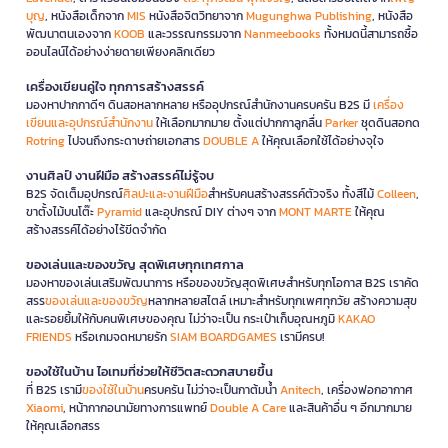
บุญ
, หนังสือเด็กจาก
MIS
หนังสือจิตวิทยาจาก
Mugunghwa Publishing
, หนังสือ
พัฒนาตนเองจาก
KOOB
และวรรณกรรมจาก
Nanmeebooks
ทั้งหมดนี้สามารถซื้อ
ออนไลน์ได้อย่างง่ายดายเพียงคลิกเดียว
เครื่องเขียนคู่ใจ ทุกการสร้างสรรค์
มองหาปากกาดีๆ ดินสอหลากหลาย หรืออุปกรณ์สำนักงานครบครัน B2S มี
เครื่อง
เขียนและอุปกรณ์สำนักงาน
ให้เลือกมากมาย ตั้งแต่ปากกาลูกลื่น
Parker
ชุดดินสอกด
Rotring
ไปจนถึงกระดาษถ่ายเอกสาร
DOUBLE A
ให้คุณเลือกใช้ได้อย่างจุใจ
งานศิลป์ งานฝีมือ สร้างสรรค์ไม่รู้จบ
B2S จัดเต็มอุปกรณ์
ศิลปะและงานฝีมือ
สำหรับคนสร้างสรรค์ตัวจริง ทั้งสีไม้
Colleen
,
ขาตั้งไม้บนโต๊ะ
Pyramid
และอุปกรณ์ DIY ต่างๆ จาก
MONT MARTE
ให้คุณ
สร้างสรรค์ได้อย่างไร้ขีดจำกัด
ของเล่นและของขวัญ สุดพิเศษทุกเทศกาล
มองหาของเล่นเสริมพัฒนาการ หรือของขวัญสุดพิเศษสำหรับทุกโอกาส B2S เราคัด
สรร
ของเล่นและของขวัญ
หลากหลายสไตล์ เหมาะสำหรับทุกเพศทุกวัย สร้างความสุข
และรอยยิ้มให้กับคนพิเศษของคุณ ไม่ว่าจะเป็น กระเป๋าเก็บอุณหภูมิ
KAKAO
FRIENDS
หรือเกมจดหมายรัก
SIAM BOARDGAMES
เรามีครบ!
ของใช้ในบ้าน ไอเทมที่ช่วยให้ชีวิตสะดวกสบายขึ้น
ที่ B2S เรามี
ของใช้ในบ้าน
ครบครัน ไม่ว่าจะเป็นกาต้มน้ำ
Anitech
, เครื่องฟอกอากาศ
Xiaomi
, หน้ากากอนามัยทางการแพทย์
Double A Care
และสินค้าอื่น ๆ อีกมากมาย
ให้คุณเลือกสรร