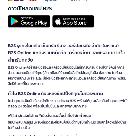
ดาวน์โหลดแอป B2S
B2S ธุรกิจในเครือ เซ็นทรัล รีเทล คอร์ปอเรชั่น จำกัด (มหาชน)
B2S Online แหล่งรวมหนังสือ เครื่องเขียน และแรงบันดาลใจ
สำหรับทุกวัย
B2S Online คือร้านหนังสือและเครื่องเขียนออนไลน์ที่ครบครัน ตอบโจทย์คนรักการ
อ่านและงานเขียน ให้คุณรู้สึกเหมือนมีร้านหนังสือใกล้ฉันอยู่ในมือ ช้อปง่าย ไม่ต้อง
ออกจากบ้าน เพราะ b2s มีทั้งหนังสือหลากหลายแนวและเครื่องเขียนคุณภาพ พร้อม
สิทธิพิเศษที่ไม่ควรพลาด!
ทำไม B2S Online คือแหล่งช้อปปิ้งที่คุณไม่ควรพลาด
ไม่ว่าคุณจะเป็นนักเรียน นักศึกษา คนทำงาน B2S พร้อมให้คุณเลือกสินค้าคุณภาพได้
ตลอด 24 ชั่วโมง พร้อมโปรโมชั่นและสิทธิพิเศษมากมาย
ฟรี! ค่าจัดส่งทั่วไทย *เมื่อสั่งครบขั้นต่ำที่บริษัทกำหนด
ช้อปเพลินเกินคุ้ม! เพียงมียอดสั่งซื้อสินค้าขั้นต่ำที่บริษัทกำหนด รับสิทธิ์ส่งฟรีถึงบ้าน
ไม่ต้องจ่ายเพิ่ม