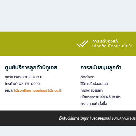
การันตีของแท้
เลือกช้อปได้อย่างมั่นใจ​
ศูนย์บริการลูกค้าบีทูเอส
การสนับสนุนลูกค้า
ทุกวัน เวลา 8.30-18.00 น.
ติดต่อเรา
โทรศัพท์: 02-115-0999
วิธีการช้อปออนไลน์
อีเมล:
b2sonlineshopping@b2s.co.th
การจัดส่งสินค้า
นโยบายการเปลี่ยน/คืนสินค้า
ตรวจสอบคำสั่งซื้อ
เว็บไซต์นี้มีการใช้คุกกี้ โปรดยอมรับนโยบายคุกกี้เพื่