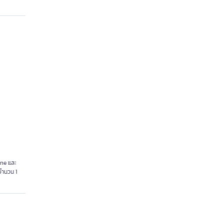
ene และ
 จำนวน 1