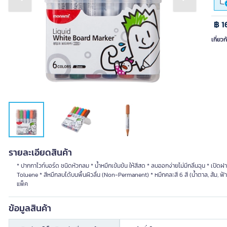
Previous slide
Next slide
฿ 1
เกี่ยวก
รายละเอียดสินค้า
* ปากกาไวท์บอร์ด ชนิดหัวกลม * น้ำหมึกเข้มข้น ให้สีสด * ลบออกง่ายไม่มีกลิ่นฉุน * เปิดฝ
Toluene * สีหมึกลบได้บนพื้นผิวลื่น (Non-Permanent) * หมึกคละสี 6 สี (น้ำตาล, ส้ม, ฟ้า
แพ็ค
ข้อมูลสินค้า