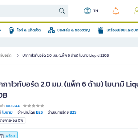
TH
อ
ไอที & แก็ตเจ็ต
ของเล่น & ของขวัญ
เครื่องเขียนและอุ
ท์บอร์ด
ปากกาไวท์บอร์ด 2.0 มม. (แพ็ค 6 ด้าม) โมนามิ Liquid 220B
กาไวท์บอร์ด 2.0 มม. (แพ็ค 6 ด้าม) โมนามิ Liq
0B
นค้า
1005344
โมนามิ
B2S
B2S
์
จำหน่ายโดย
ดำเนินการโดย
มรายการผ่อน 0%
พร้อม