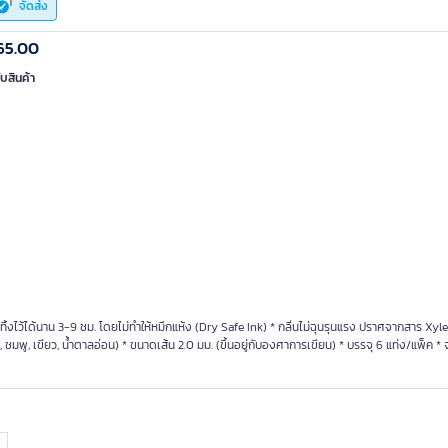
จัดส่ง
65.00
ับสินค้า
าทิ้งไว้ได้นาน 3-9 ชม. โดยไม่ทำให้หมึกแห้ง (Dry Safe Ink) * กลิ่นไม่ฉุนรุนแรง ปราศจากสาร Xyl
, ชมพู, เขียว, น้ำตาลอ่อน) * ขนาดเส้น 2.0 มม. (ขึ้นอยู่กับองศาการเขียน) * บรรจุ 6 แท่ง/แพ็ค *