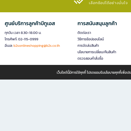
เลือกช้อปได้อย่างมั่นใจ​
ศูนย์บริการลูกค้าบีทูเอส
การสนับสนุนลูกค้า
ทุกวัน เวลา 8.30-18.00 น.
ติดต่อเรา
โทรศัพท์: 02-115-0999
วิธีการช้อปออนไลน์
อีเมล:
b2sonlineshopping@b2s.co.th
การจัดส่งสินค้า
นโยบายการเปลี่ยน/คืนสินค้า
ตรวจสอบคำสั่งซื้อ
เว็บไซต์นี้มีการใช้คุกกี้ โปรดยอมรับนโยบายคุกกี้เพื่