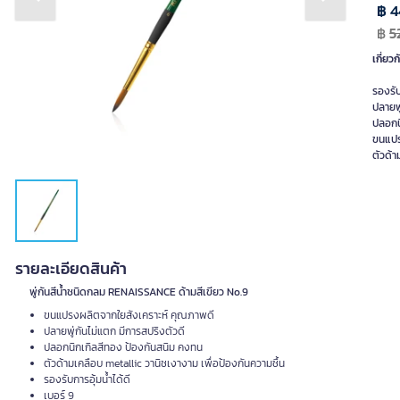
Previous slide
Next slide
฿ 4
฿
5
เกี่ยวก
รองรับ
ปลายพู
ปลอกน
ขนแปร
ตัวด้า
รายละเอียดสินค้า
พู่กันสีน้ำชนิดกลม RENAISSANCE ด้ามสีเขียว No.9
ขนแปรงผลิตจากใยสังเคราะห์ คุณภาพดี
ปลายพู่กันไม่แตก มีการสปริงตัวดี
ปลอกนิกเกิลสีทอง ป้องกันสนิม คงทน
ตัวด้ามเคลือบ metallic วานิชเงางาม เพื่อป้องกันความชื้น
รองรับการอุ้มน้ำได้ดี
เบอร์ 9