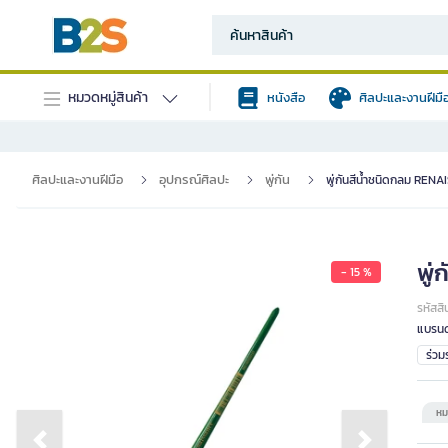
หมวดหมู่สินค้า
หนังสือ
ศิลปะและงานฝีมื
ศิลปะและงานฝีมือ
อุปกรณ์ศิลปะ
พู่กัน
พู่กันสีน้ำชนิดกลม RENA
พู
- 15 %
รหัสสิ
แบรนด
ร่ว
หม