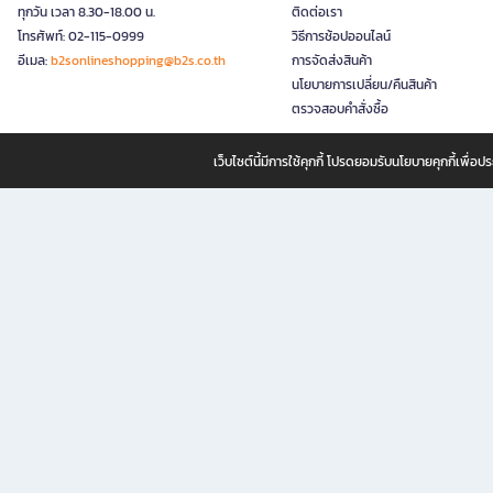
ทุกวัน เวลา 8.30-18.00 น.
ติดต่อเรา
โทรศัพท์: 02-115-0999
วิธีการช้อปออนไลน์
อีเมล:
b2sonlineshopping@b2s.co.th
การจัดส่งสินค้า
นโยบายการเปลี่ยน/คืนสินค้า
ตรวจสอบคำสั่งซื้อ
เว็บไซต์นี้มีการใช้คุกกี้ โปรดยอมรับนโยบายคุกกี้เพื่
B2S ธุรกิจในเครือ เซ็นทรัล รีเทล คอร์ปอเรชั่น จำกัด (มหาชน)
B2S Online แหล่งรวมหนังสือ เครื่องเขียน และแรงบันดาลใจสำหรับ
B2S Online คือร้านหนังสือและเครื่องเขียนออนไลน์ที่ครบครัน ตอบโจทย์คนรักการอ่านและงานเ