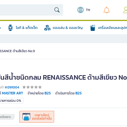
TH
อ
ไอที & แก็ตเจ็ต
ของเล่น & ของขวัญ
เครื่องเขียนและอุ
ISSANCE ด้ามสีเขียว No.9
่กันสีน้ำชนิดกลม RENAISSANCE ด้ามสีเขียว No
นค้า
K091004
MASTER ART
B2S
B2S
์
จำหน่ายโดย
ดำเนินการโดย
มรายการผ่อน 0%
เฉพาะช้อป
ดชั่วคราว
ออนไลน์เท่านั้น