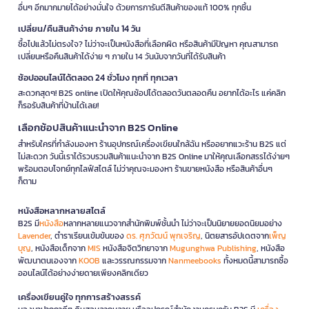
อื่นๆ อีกมากมายได้อย่างมั่นใจ ด้วยการการันตีสินค้าของแท้ 100% ทุกชิ้น
เปลี่ยน/คืนสินค้าง่าย ภายใน 14 วัน
ซื้อไปแล้วไม่ตรงใจ? ไม่ว่าจะเป็นหนังสือที่เลือกผิด หรือสินค้ามีปัญหา คุณสามารถ
เปลี่ยนหรือคืนสินค้าได้ง่าย ๆ ภายใน 14 วันนับจากวันที่ได้รับสินค้า
ช้อปออนไลน์ได้ตลอด 24 ชั่วโมง ทุกที่ ทุกเวลา
สะดวกสุดๆ! B2S online เปิดให้คุณช้อปได้ตลอดวันตลอดคืน อยากได้อะไร แค่คลิก
ก็รอรับสินค้าที่บ้านได้เลย!
เลือกช้อปสินค้าแนะนำจาก B2S Online
สำหรับใครที่กำลังมองหา ร้านอุปกรณ์เครื่องเขียนใกล้ฉัน หรืออยากแวะร้าน B2S แต่
ไม่สะดวก วันนี้เราได้รวบรวมสินค้าแนะนำจาก B2S Online มาให้คุณเลือกสรรได้ง่ายๆ
พร้อมตอบโจทย์ทุกไลฟ์สไตล์ ไม่ว่าคุณจะมองหา ร้านขายหนังสือ หรือสินค้าอื่นๆ
ก็ตาม
หนังสือหลากหลายสไตล์
B2S มี
หนังสือ
หลากหลายแนวจากสำนักพิมพ์ชั้นนำ ไม่ว่าจะเป็นนิยายยอดนิยมอย่าง
Lavender
, ตำราเรียนเข้มข้นของ
ดร. ศุภวัฒน์ พุกเจริญ
, นิตยสารอัปเดตจาก
เพ็ญ
บุญ
, หนังสือเด็กจาก
MIS
หนังสือจิตวิทยาจาก
Mugunghwa Publishing
, หนังสือ
พัฒนาตนเองจาก
KOOB
และวรรณกรรมจาก
Nanmeebooks
ทั้งหมดนี้สามารถซื้อ
ออนไลน์ได้อย่างง่ายดายเพียงคลิกเดียว
เครื่องเขียนคู่ใจ ทุกการสร้างสรรค์