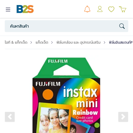
ไอที & แก็ทเจ็ด
แก็ดเจ็ต
ฟิล์มกล้อง และ อุปกรณ์เสริม
ฟิล์มอินสแตนท์F
Previous slide
Ne