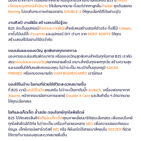
มองหาปากกาดีๆ ดินสอหลากหลาย หรืออุปกรณ์สำนักงานครบครัน B2S มี
เครื่อง
เขียนและอุปกรณ์สำนักงาน
ให้เลือกมากมาย ตั้งแต่ปากกาลูกลื่น
Parker
ชุดดินสอกด
Rotring
ไปจนถึงกระดาษถ่ายเอกสาร
DOUBLE A
ให้คุณเลือกใช้ได้อย่างจุใจ
งานศิลป์ งานฝีมือ สร้างสรรค์ไม่รู้จบ
B2S จัดเต็มอุปกรณ์
ศิลปะและงานฝีมือ
สำหรับคนสร้างสรรค์ตัวจริง ทั้งสีไม้
Colleen
,
ขาตั้งไม้บนโต๊ะ
Pyramid
และอุปกรณ์ DIY ต่างๆ จาก
MONT MARTE
ให้คุณ
สร้างสรรค์ได้อย่างไร้ขีดจำกัด
ของเล่นและของขวัญ สุดพิเศษทุกเทศกาล
มองหาของเล่นเสริมพัฒนาการ หรือของขวัญสุดพิเศษสำหรับทุกโอกาส B2S เราคัด
สรร
ของเล่นและของขวัญ
หลากหลายสไตล์ เหมาะสำหรับทุกเพศทุกวัย สร้างความสุข
และรอยยิ้มให้กับคนพิเศษของคุณ ไม่ว่าจะเป็น กระเป๋าเก็บอุณหภูมิ
KAKAO
FRIENDS
หรือเกมจดหมายรัก
SIAM BOARDGAMES
เรามีครบ!
ของใช้ในบ้าน ไอเทมที่ช่วยให้ชีวิตสะดวกสบายขึ้น
ที่ B2S เรามี
ของใช้ในบ้าน
ครบครัน ไม่ว่าจะเป็นกาต้มน้ำ
Anitech
, เครื่องฟอกอากาศ
Xiaomi
, หน้ากากอนามัยทางการแพทย์
Double A Care
และสินค้าอื่น ๆ อีกมากมาย
ให้คุณเลือกสรร
ไอทีและแก็ดเจ็ต ล้ำสมัย ตอบโจทย์ทุกไลฟ์สไตล์
B2S ได้คัดสรรสินค้า
ไอทีและแก็ดเจ็ต
คุณภาพเยี่ยมมาให้คุณเลือกสรร เพื่อตอบโจทย์
ทุกไลฟ์สไตล์ดิจิทัล ไม่ว่าจะเป็น เครื่องทำลายเอกสาร
NEO
เพื่อความปลอดภัยของ
ข้อมูล, เอ็กซ์เทอนัลฮาร์ดดิสก์
WD
, หรือ คีย์บอร์ดไร้สายเมาส์คอมโบ
GEEZER
ที่ช่วย
ให้การทำงานของคุณสะดวกสบายยิ่งขึ้น