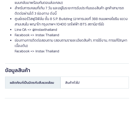
แนบกลับมาพร้อมกันตอนส่งเคลม)
สำหรับการเคลมที่เกิน 7 วัน และอยู่ในระยะการรับประกันของสินค้า ลูกค้าสามารถ
ติดต่อผ่านได้ 3 ช่องทาง ดังนี้
ศูนย์เซอร์วิสฟูจิฟิล์ม ชั้น 8 S.P. Building (อาคารเลขที่ 388 ถนนพหลโยธิน แขวง
สามเสนใน พญาไท กรุงเทพฯ 10400 รถไฟฟ้า BTS สถานีอารีย์)
Line OA => @instaxthailand
Facebook => instax Thailand
ช่องทางการติดต่อสอบถาม (สอบถามรายละเอียดสินค้า, การใช้งาน, การแก้ปัญหา
เบื้องต้น)
Facebook => instax Thailand
ข้อมูลสินค้า
ผลิตภัณฑ์เป็นมิตรกับสิ่งแวดล้อม
สินค้าทั่วไป