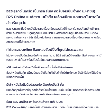
B2S ธุรกิจในเครือ เซ็นทรัล รีเทล คอร์ปอเรชั่น จำกัด (มหาชน)
B2S Online แหล่งรวมหนังสือ เครื่องเขียน และแรงบันดาลใจ
สำหรับทุกวัย
B2S Online คือร้านหนังสือและเครื่องเขียนออนไลน์ที่ครบครัน ตอบโจทย์คนรักการ
อ่านและงานเขียน ให้คุณรู้สึกเหมือนมีร้านหนังสือใกล้ฉันอยู่ในมือ ช้อปง่าย ไม่ต้อง
ออกจากบ้าน เพราะ b2s มีทั้งหนังสือหลากหลายแนวและเครื่องเขียนคุณภาพ พร้อม
สิทธิพิเศษที่ไม่ควรพลาด!
ทำไม B2S Online คือแหล่งช้อปปิ้งที่คุณไม่ควรพลาด
ไม่ว่าคุณจะเป็นนักเรียน นักศึกษา คนทำงาน B2S พร้อมให้คุณเลือกสินค้าคุณภาพได้
ตลอด 24 ชั่วโมง พร้อมโปรโมชั่นและสิทธิพิเศษมากมาย
ฟรี! ค่าจัดส่งทั่วไทย *เมื่อสั่งครบขั้นต่ำที่บริษัทกำหนด
ช้อปเพลินเกินคุ้ม! เพียงมียอดสั่งซื้อสินค้าขั้นต่ำที่บริษัทกำหนด รับสิทธิ์ส่งฟรีถึงบ้าน
ไม่ต้องจ่ายเพิ่ม
มั่นใจ หนังสือถึงมือปลอดภัย ด้วยบับเบิ้ล 3 ชั้น
หนังสือทุกเล่มจากบีทูเอสห่อด้วยบับเบิ้ลหนาแน่นถึง 3 ชั้น หมดกังวลเรื่องความเสีย
หายระหว่างจัดส่ง พร้อมส่งตรงถึงมือคุณในสภาพสมบูรณ์
ช้อป B2S Online การันตีสินค้าของแท้ 100%
B2S Online ให้คุณเลือกซื้อสินค้าหลากหลาย ไม่ว่าจะเป็นหนังสือ เครื่องเขียน หรือ