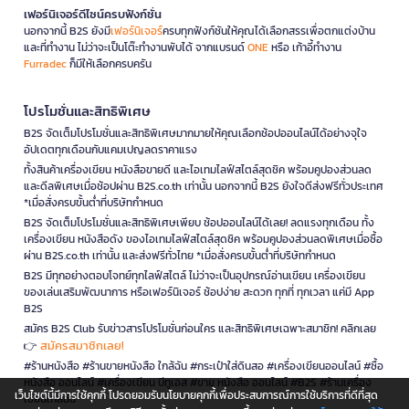
เฟอร์นิเจอร์ดีไซน์ครบฟังก์ชั่น
นอกจากนี้ B2S ยังมี
เฟอร์นิเจอร์
ครบทุกฟังก์ชันให้คุณได้เลือกสรรเพื่อตกแต่งบ้าน
และที่ทำงาน ไม่ว่าจะเป็นโต๊ะทำงานพับได้ จากแบรนด์
ONE
หรือ เก้าอี้ทำงาน
Furradec
ก็มีให้เลือกครบครัน
โปรโมชั่นและสิทธิพิเศษ
B2S จัดเต็มโปรโมชั่นและสิทธิพิเศษมากมายให้คุณเลือกช้อปออนไลน์ได้อย่างจุใจ
อัปเดตทุกเดือนกับแคมเปญลดราคาแรง
ทั้งสินค้าเครื่องเขียน หนังสือขายดี และไอเทมไลฟ์สไตล์สุดชิค พร้อมคูปองส่วนลด
และดีลพิเศษเมื่อช้อปผ่าน B2S.co.th เท่านั้น นอกจากนี้ B2S ยังใจดีส่งฟรีทั่วประเทศ
*เมื่อสั่งครบขั้นต่ำที่บริษัทกำหนด
B2S จัดเต็มโปรโมชั่นและสิทธิพิเศษเพียบ ช้อปออนไลน์ได้เลย! ลดแรงทุกเดือน ทั้ง
เครื่องเขียน หนังสือดัง ของไอเทมไลฟ์สไตล์สุดชิค พร้อมคูปองส่วนลดพิเศษเมื่อซื้อ
ผ่าน B2S.co.th เท่านั้น และส่งฟรีทั่วไทย *เมื่อสั่งครบขั้นต่ำที่บริษัทกำหนด
B2S มีทุกอย่างตอบโจทย์ทุกไลฟ์สไตล์ ไม่ว่าจะเป็นอุปกรณ์อ่านเขียน เครื่องเขียน
ของเล่นเสริมพัฒนาการ หรือเฟอร์นิเจอร์ ช้อปง่าย สะดวก ทุกที่ ทุกเวลา แค่มี App
B2S
สมัคร B2S Club รับข่าวสารโปรโมชั่นก่อนใคร และสิทธิพิเศษเฉพาะสมาชิก! คลิกเลย
สมัครสมาชิกเลย!
👉
#ร้านหนังสือ #ร้านขายหนังสือ ใกล้ฉัน #กระเป๋าใส่ดินสอ #เครื่องเขียนออนไลน์ #ซื้อ
หนังสือ ออนไลน์ #เครื่องเขียน บีทูเอส #ขาย หนังสือ ออนไลน์ #B2S #ร้านเครื่อง
เว็บไซต์นี้มีการใช้คุกกี้ โปรดยอมรับนโยบายคุกกี้เพื่อประสบการณ์การใช้บริการที่ดีที่สุด
เขียนใกล้ฉัน