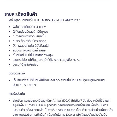
รายละเอียดสินค้า
ฟิล์มฟูจิอินสแตนท์ FUJIFILM INSTAX MINI CANDY POP
ฟิล์มอินสแต็กมินิ FUJIFILM
ใช้กับกล้องอินสแต็กมินิทุกรุ่น
ให้การถ่ายภาพด่วนสนุกขึ้น
ขนาดเล็กเท่ากับบัตรเครดิต
ให้ภาพสวยคมชัด สีสันที่สดใส
สีของภาพมีความสม่ำเสมอ
ชั้นอิมัลชั่นใหม่ที่มีประสิทธิภาพสูง
สามารถใช้งานได้ในอุณหภูมิต่ำถึง 5?C และสูงถึง 40?C
บรรจุ 10 แผ่น/กล่อง
ข้อคววรระวัง
เก็บรับษาฟิล์มไว้ในที่ซึ่งไม่โดนแสงแดด ความชื้นน้อย และมีอุณหภูมิพอเหมาะ
ประมาณ 5 - 40 ?C
การรับประกัน
สำหรับการเคลมแบบ Dead-On-Arrival (DOA) (ไม่เกิน 7 วัน นับจากวันที่ซื้อ และ
อยู่ในเงื่อนไขการรับประกัน) ลูกค้าสามารถติดต่อตัวแทนจำหน่ายเพื่อดำเนินการ
เปลี่ยนตัวเครื่อง ตามเงื่อนไขการรับประกันตามปกติ (โดยตัวแทนจำหน่ายเช็คสินค้า
จาก แบบฟอร์มการเช็คสินค้าเบื้องต้นในการ DOA ตามไฟล์แนบด้านล่างอ้างอิง