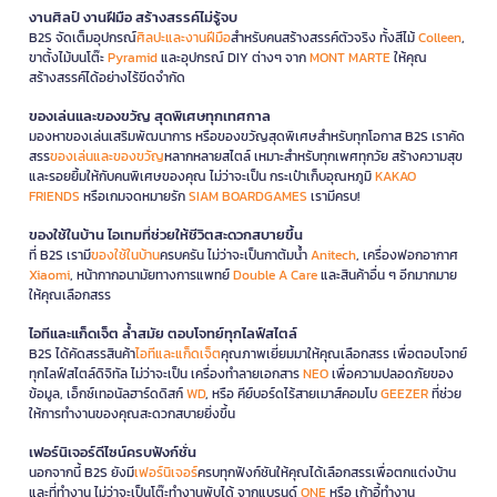
งานศิลป์ งานฝีมือ สร้างสรรค์ไม่รู้จบ
B2S จัดเต็มอุปกรณ์
ศิลปะและงานฝีมือ
สำหรับคนสร้างสรรค์ตัวจริง ทั้งสีไม้
Colleen
,
ขาตั้งไม้บนโต๊ะ
Pyramid
และอุปกรณ์ DIY ต่างๆ จาก
MONT MARTE
ให้คุณ
สร้างสรรค์ได้อย่างไร้ขีดจำกัด
ของเล่นและของขวัญ สุดพิเศษทุกเทศกาล
มองหาของเล่นเสริมพัฒนาการ หรือของขวัญสุดพิเศษสำหรับทุกโอกาส B2S เราคัด
สรร
ของเล่นและของขวัญ
หลากหลายสไตล์ เหมาะสำหรับทุกเพศทุกวัย สร้างความสุข
และรอยยิ้มให้กับคนพิเศษของคุณ ไม่ว่าจะเป็น กระเป๋าเก็บอุณหภูมิ
KAKAO
FRIENDS
หรือเกมจดหมายรัก
SIAM BOARDGAMES
เรามีครบ!
ของใช้ในบ้าน ไอเทมที่ช่วยให้ชีวิตสะดวกสบายขึ้น
ที่ B2S เรามี
ของใช้ในบ้าน
ครบครัน ไม่ว่าจะเป็นกาต้มน้ำ
Anitech
, เครื่องฟอกอากาศ
Xiaomi
, หน้ากากอนามัยทางการแพทย์
Double A Care
และสินค้าอื่น ๆ อีกมากมาย
ให้คุณเลือกสรร
ไอทีและแก็ดเจ็ต ล้ำสมัย ตอบโจทย์ทุกไลฟ์สไตล์
B2S ได้คัดสรรสินค้า
ไอทีและแก็ดเจ็ต
คุณภาพเยี่ยมมาให้คุณเลือกสรร เพื่อตอบโจทย์
ทุกไลฟ์สไตล์ดิจิทัล ไม่ว่าจะเป็น เครื่องทำลายเอกสาร
NEO
เพื่อความปลอดภัยของ
ข้อมูล, เอ็กซ์เทอนัลฮาร์ดดิสก์
WD
, หรือ คีย์บอร์ดไร้สายเมาส์คอมโบ
GEEZER
ที่ช่วย
ให้การทำงานของคุณสะดวกสบายยิ่งขึ้น
เฟอร์นิเจอร์ดีไซน์ครบฟังก์ชั่น
นอกจากนี้ B2S ยังมี
เฟอร์นิเจอร์
ครบทุกฟังก์ชันให้คุณได้เลือกสรรเพื่อตกแต่งบ้าน
และที่ทำงาน ไม่ว่าจะเป็นโต๊ะทำงานพับได้ จากแบรนด์
ONE
หรือ เก้าอี้ทำงาน