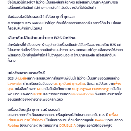
ซื้อไปแล้วไม่ตรงใจ? ไม่ว่าจะเป็นหนังสือที่เลือกผิด หรือสินค้ามีปัญหา คุณสามารถ
เปลี่ยนหรือคืนสินค้าได้ง่าย ๆ ภายใน 14 วันนับจากวันที่ได้รับสินค้า
ช้อปออนไลน์ได้ตลอด 24 ชั่วโมง ทุกที่ ทุกเวลา
สะดวกสุดๆ! B2S online เปิดให้คุณช้อปได้ตลอดวันตลอดคืน อยากได้อะไร แค่คลิก
ก็รอรับสินค้าที่บ้านได้เลย!
เลือกช้อปสินค้าแนะนำจาก B2S Online
สำหรับใครที่กำลังมองหา ร้านอุปกรณ์เครื่องเขียนใกล้ฉัน หรืออยากแวะร้าน B2S แต่
ไม่สะดวก วันนี้เราได้รวบรวมสินค้าแนะนำจาก B2S Online มาให้คุณเลือกสรรได้ง่ายๆ
พร้อมตอบโจทย์ทุกไลฟ์สไตล์ ไม่ว่าคุณจะมองหา ร้านขายหนังสือ หรือสินค้าอื่นๆ
ก็ตาม
หนังสือหลากหลายสไตล์
B2S มี
หนังสือ
หลากหลายแนวจากสำนักพิมพ์ชั้นนำ ไม่ว่าจะเป็นนิยายยอดนิยมอย่าง
Lavender
, ตำราเรียนเข้มข้นของ
ดร. ศุภวัฒน์ พุกเจริญ
, นิตยสารอัปเดตจาก
เพ็ญ
บุญ
, หนังสือเด็กจาก
MIS
หนังสือจิตวิทยาจาก
Mugunghwa Publishing
, หนังสือ
พัฒนาตนเองจาก
KOOB
และวรรณกรรมจาก
Nanmeebooks
ทั้งหมดนี้สามารถซื้อ
ออนไลน์ได้อย่างง่ายดายเพียงคลิกเดียว
เครื่องเขียนคู่ใจ ทุกการสร้างสรรค์
มองหาปากกาดีๆ ดินสอหลากหลาย หรืออุปกรณ์สำนักงานครบครัน B2S มี
เครื่อง
เขียนและอุปกรณ์สำนักงาน
ให้เลือกมากมาย ตั้งแต่ปากกาลูกลื่น
Parker
ชุดดินสอกด
Rotring
ไปจนถึงกระดาษถ่ายเอกสาร
DOUBLE A
ให้คุณเลือกใช้ได้อย่างจุใจ