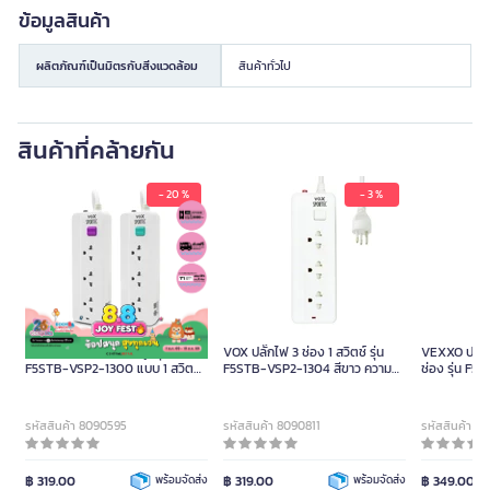
ข้อมูลสินค้า
ผลิตภัณฑ์เป็นมิตรกับสิ่งแวดล้อม
สินค้าทั่วไป
สินค้าที่คล้ายกัน
- 20 %
- 3 %
VEXXO ปลั๊กไฟ (แพ็คคู่) รุ่น
VOX ปลั๊กไฟ 3 ช่อง 1 สวิตช์ รุ่น
VEXXO ปลั๊กไ
F5STB-VSP2-1300 แบบ 1 สวิตซ์
F5STB-VSP2-1304 สีขาว ความ
ช่อง รุ่น F5
3 ช่อง สีขาว (ขนาด 5 ม. และ 2 ม.)
ยาว 2 เมตร (1 แถม 1)
สายไฟยาว 3
รหัสสินค้า 8090595
รหัสสินค้า 8090811
รหัสสินค้า 8
฿ 319.00
พร้อมจัดส่ง
฿ 319.00
พร้อมจัดส่ง
฿ 349.00