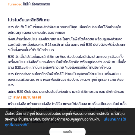
Furradec
ก็มีให้เลือกครบครัน
โปรโมชั่นและสิทธิพิเศษ
B2S จัดเต็มโปรโมชั่นและสิทธิพิเศษมากมายให้คุณเลือกช้อปออนไลน์ได้อย่างจุใจ
อัปเดตทุกเดือนกับแคมเปญลดราคาแรง
ทั้งสินค้าเครื่องเขียน หนังสือขายดี และไอเทมไลฟ์สไตล์สุดชิค พร้อมคูปองส่วนลด
และดีลพิเศษเมื่อช้อปผ่าน B2S.co.th เท่านั้น นอกจากนี้ B2S ยังใจดีส่งฟรีทั่วประเทศ
*เมื่อสั่งครบขั้นต่ำที่บริษัทกำหนด
B2S จัดเต็มโปรโมชั่นและสิทธิพิเศษเพียบ ช้อปออนไลน์ได้เลย! ลดแรงทุกเดือน ทั้ง
เครื่องเขียน หนังสือดัง ของไอเทมไลฟ์สไตล์สุดชิค พร้อมคูปองส่วนลดพิเศษเมื่อซื้อ
ผ่าน B2S.co.th เท่านั้น และส่งฟรีทั่วไทย *เมื่อสั่งครบขั้นต่ำที่บริษัทกำหนด
B2S มีทุกอย่างตอบโจทย์ทุกไลฟ์สไตล์ ไม่ว่าจะเป็นอุปกรณ์อ่านเขียน เครื่องเขียน
ของเล่นเสริมพัฒนาการ หรือเฟอร์นิเจอร์ ช้อปง่าย สะดวก ทุกที่ ทุกเวลา แค่มี App
B2S
สมัคร B2S Club รับข่าวสารโปรโมชั่นก่อนใคร และสิทธิพิเศษเฉพาะสมาชิก! คลิกเลย
สมัครสมาชิกเลย!
👉
#ร้านหนังสือ #ร้านขายหนังสือ ใกล้ฉัน #กระเป๋าใส่ดินสอ #เครื่องเขียนออนไลน์ #ซื้อ
หนังสือ ออนไลน์ #เครื่องเขียน บีทูเอส #ขาย หนังสือ ออนไลน์ #B2S #ร้านเครื่อง
เว็บไซต์นี้มีการใช้คุกกี้ โปรดยอมรับนโยบายคุกกี้เพื่อประสบการณ์การใช้บริการที่ดีที่สุด
เขียนใกล้ฉัน
นโยบายการใช้
ของท่าน ท่านสามารถศึกษาวิธีการตั้งค่าการควบคุมคุกกี้ของท่านผ่าน
*เงื่อนไขเป็นไปตามที่บริษัทฯ กำหนด
คุกกี้ของเราที่นี่
ยอมรับ