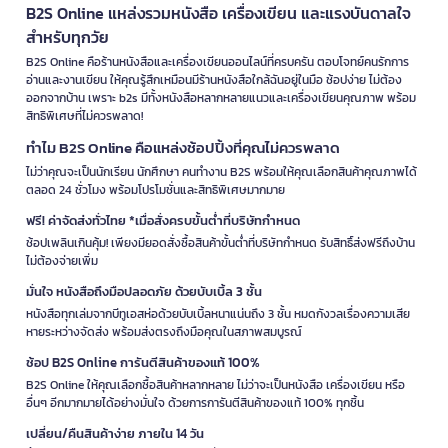
B2S Online แหล่งรวมหนังสือ เครื่องเขียน และแรงบันดาลใจ
สำหรับทุกวัย
B2S Online คือร้านหนังสือและเครื่องเขียนออนไลน์ที่ครบครัน ตอบโจทย์คนรักการ
อ่านและงานเขียน ให้คุณรู้สึกเหมือนมีร้านหนังสือใกล้ฉันอยู่ในมือ ช้อปง่าย ไม่ต้อง
ออกจากบ้าน เพราะ b2s มีทั้งหนังสือหลากหลายแนวและเครื่องเขียนคุณภาพ พร้อม
สิทธิพิเศษที่ไม่ควรพลาด!
ทำไม B2S Online คือแหล่งช้อปปิ้งที่คุณไม่ควรพลาด
ไม่ว่าคุณจะเป็นนักเรียน นักศึกษา คนทำงาน B2S พร้อมให้คุณเลือกสินค้าคุณภาพได้
ตลอด 24 ชั่วโมง พร้อมโปรโมชั่นและสิทธิพิเศษมากมาย
ฟรี! ค่าจัดส่งทั่วไทย *เมื่อสั่งครบขั้นต่ำที่บริษัทกำหนด
ช้อปเพลินเกินคุ้ม! เพียงมียอดสั่งซื้อสินค้าขั้นต่ำที่บริษัทกำหนด รับสิทธิ์ส่งฟรีถึงบ้าน
ไม่ต้องจ่ายเพิ่ม
มั่นใจ หนังสือถึงมือปลอดภัย ด้วยบับเบิ้ล 3 ชั้น
หนังสือทุกเล่มจากบีทูเอสห่อด้วยบับเบิ้ลหนาแน่นถึง 3 ชั้น หมดกังวลเรื่องความเสีย
หายระหว่างจัดส่ง พร้อมส่งตรงถึงมือคุณในสภาพสมบูรณ์
ช้อป B2S Online การันตีสินค้าของแท้ 100%
B2S Online ให้คุณเลือกซื้อสินค้าหลากหลาย ไม่ว่าจะเป็นหนังสือ เครื่องเขียน หรือ
อื่นๆ อีกมากมายได้อย่างมั่นใจ ด้วยการการันตีสินค้าของแท้ 100% ทุกชิ้น
เปลี่ยน/คืนสินค้าง่าย ภายใน 14 วัน