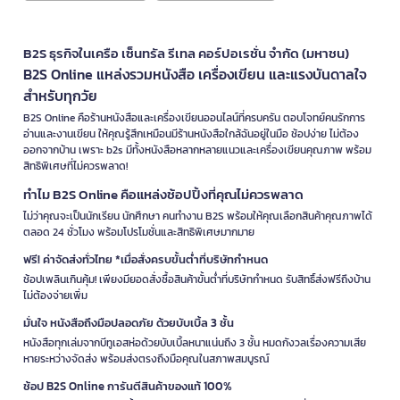
B2S ธุรกิจในเครือ เซ็นทรัล รีเทล คอร์ปอเรชั่น จำกัด (มหาชน)
B2S Online แหล่งรวมหนังสือ เครื่องเขียน และแรงบันดาลใจ
สำหรับทุกวัย
B2S Online คือร้านหนังสือและเครื่องเขียนออนไลน์ที่ครบครัน ตอบโจทย์คนรักการ
อ่านและงานเขียน ให้คุณรู้สึกเหมือนมีร้านหนังสือใกล้ฉันอยู่ในมือ ช้อปง่าย ไม่ต้อง
ออกจากบ้าน เพราะ b2s มีทั้งหนังสือหลากหลายแนวและเครื่องเขียนคุณภาพ พร้อม
สิทธิพิเศษที่ไม่ควรพลาด!
ทำไม B2S Online คือแหล่งช้อปปิ้งที่คุณไม่ควรพลาด
ไม่ว่าคุณจะเป็นนักเรียน นักศึกษา คนทำงาน B2S พร้อมให้คุณเลือกสินค้าคุณภาพได้
ตลอด 24 ชั่วโมง พร้อมโปรโมชั่นและสิทธิพิเศษมากมาย
ฟรี! ค่าจัดส่งทั่วไทย *เมื่อสั่งครบขั้นต่ำที่บริษัทกำหนด
ช้อปเพลินเกินคุ้ม! เพียงมียอดสั่งซื้อสินค้าขั้นต่ำที่บริษัทกำหนด รับสิทธิ์ส่งฟรีถึงบ้าน
ไม่ต้องจ่ายเพิ่ม
มั่นใจ หนังสือถึงมือปลอดภัย ด้วยบับเบิ้ล 3 ชั้น
หนังสือทุกเล่มจากบีทูเอสห่อด้วยบับเบิ้ลหนาแน่นถึง 3 ชั้น หมดกังวลเรื่องความเสีย
หายระหว่างจัดส่ง พร้อมส่งตรงถึงมือคุณในสภาพสมบูรณ์
ช้อป B2S Online การันตีสินค้าของแท้ 100%