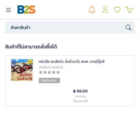
สินค้าที่ไม่สามารถสั่งซื้อได้
หนังสือ สงสัยจัง นั่นตัวอะไร สนพ. นานมีบุ๊คส์
รหัสสินค้า D090411
ไม่พร้อมขาย
฿ 98.00
ราคารวม
(ไม่รวมภาษี)