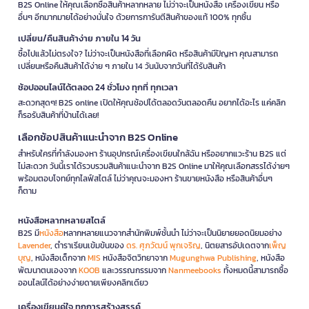
B2S Online ให้คุณเลือกซื้อสินค้าหลากหลาย ไม่ว่าจะเป็นหนังสือ เครื่องเขียน หรือ
อื่นๆ อีกมากมายได้อย่างมั่นใจ ด้วยการการันตีสินค้าของแท้ 100% ทุกชิ้น
เปลี่ยน/คืนสินค้าง่าย ภายใน 14 วัน
ซื้อไปแล้วไม่ตรงใจ? ไม่ว่าจะเป็นหนังสือที่เลือกผิด หรือสินค้ามีปัญหา คุณสามารถ
เปลี่ยนหรือคืนสินค้าได้ง่าย ๆ ภายใน 14 วันนับจากวันที่ได้รับสินค้า
ช้อปออนไลน์ได้ตลอด 24 ชั่วโมง ทุกที่ ทุกเวลา
สะดวกสุดๆ! B2S online เปิดให้คุณช้อปได้ตลอดวันตลอดคืน อยากได้อะไร แค่คลิก
ก็รอรับสินค้าที่บ้านได้เลย!
เลือกช้อปสินค้าแนะนำจาก B2S Online
สำหรับใครที่กำลังมองหา ร้านอุปกรณ์เครื่องเขียนใกล้ฉัน หรืออยากแวะร้าน B2S แต่
ไม่สะดวก วันนี้เราได้รวบรวมสินค้าแนะนำจาก B2S Online มาให้คุณเลือกสรรได้ง่ายๆ
พร้อมตอบโจทย์ทุกไลฟ์สไตล์ ไม่ว่าคุณจะมองหา ร้านขายหนังสือ หรือสินค้าอื่นๆ
ก็ตาม
หนังสือหลากหลายสไตล์
B2S มี
หนังสือ
หลากหลายแนวจากสำนักพิมพ์ชั้นนำ ไม่ว่าจะเป็นนิยายยอดนิยมอย่าง
Lavender
, ตำราเรียนเข้มข้นของ
ดร. ศุภวัฒน์ พุกเจริญ
, นิตยสารอัปเดตจาก
เพ็ญ
บุญ
, หนังสือเด็กจาก
MIS
หนังสือจิตวิทยาจาก
Mugunghwa Publishing
, หนังสือ
พัฒนาตนเองจาก
KOOB
และวรรณกรรมจาก
Nanmeebooks
ทั้งหมดนี้สามารถซื้อ
ออนไลน์ได้อย่างง่ายดายเพียงคลิกเดียว
เครื่องเขียนคู่ใจ ทุกการสร้างสรรค์