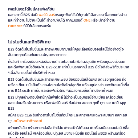
เฟอร์นิเจอร์ดีไซน์ครบฟังก์ชั่น
นอกจากนี้ B2S ยังมี
เฟอร์นิเจอร์
ครบทุกฟังก์ชันให้คุณได้เลือกสรรเพื่อตกแต่งบ้าน
และที่ทำงาน ไม่ว่าจะเป็นโต๊ะทำงานพับได้ จากแบรนด์
ONE
หรือ เก้าอี้ทำงาน
Furradec
ก็มีให้เลือกครบครัน
โปรโมชั่นและสิทธิพิเศษ
B2S จัดเต็มโปรโมชั่นและสิทธิพิเศษมากมายให้คุณเลือกช้อปออนไลน์ได้อย่างจุใจ
อัปเดตทุกเดือนกับแคมเปญลดราคาแรง
ทั้งสินค้าเครื่องเขียน หนังสือขายดี และไอเทมไลฟ์สไตล์สุดชิค พร้อมคูปองส่วนลด
และดีลพิเศษเมื่อช้อปผ่าน B2S.co.th เท่านั้น นอกจากนี้ B2S ยังใจดีส่งฟรีทั่วประเทศ
*เมื่อสั่งครบขั้นต่ำที่บริษัทกำหนด
B2S จัดเต็มโปรโมชั่นและสิทธิพิเศษเพียบ ช้อปออนไลน์ได้เลย! ลดแรงทุกเดือน ทั้ง
เครื่องเขียน หนังสือดัง ของไอเทมไลฟ์สไตล์สุดชิค พร้อมคูปองส่วนลดพิเศษเมื่อซื้อ
ผ่าน B2S.co.th เท่านั้น และส่งฟรีทั่วไทย *เมื่อสั่งครบขั้นต่ำที่บริษัทกำหนด
B2S มีทุกอย่างตอบโจทย์ทุกไลฟ์สไตล์ ไม่ว่าจะเป็นอุปกรณ์อ่านเขียน เครื่องเขียน
ของเล่นเสริมพัฒนาการ หรือเฟอร์นิเจอร์ ช้อปง่าย สะดวก ทุกที่ ทุกเวลา แค่มี App
B2S
สมัคร B2S Club รับข่าวสารโปรโมชั่นก่อนใคร และสิทธิพิเศษเฉพาะสมาชิก! คลิกเลย
สมัครสมาชิกเลย!
👉
#ร้านหนังสือ #ร้านขายหนังสือ ใกล้ฉัน #กระเป๋าใส่ดินสอ #เครื่องเขียนออนไลน์ #ซื้อ
หนังสือ ออนไลน์ #เครื่องเขียน บีทูเอส #ขาย หนังสือ ออนไลน์ #B2S #ร้านเครื่อง