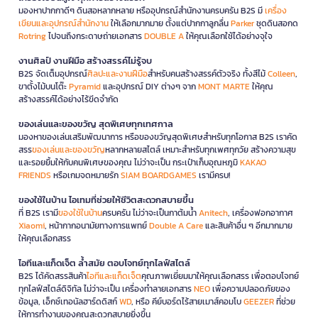
มองหาปากกาดีๆ ดินสอหลากหลาย หรืออุปกรณ์สำนักงานครบครัน B2S มี
เครื่อง
เขียนและอุปกรณ์สำนักงาน
ให้เลือกมากมาย ตั้งแต่ปากกาลูกลื่น
Parker
ชุดดินสอกด
Rotring
ไปจนถึงกระดาษถ่ายเอกสาร
DOUBLE A
ให้คุณเลือกใช้ได้อย่างจุใจ
งานศิลป์ งานฝีมือ สร้างสรรค์ไม่รู้จบ
B2S จัดเต็มอุปกรณ์
ศิลปะและงานฝีมือ
สำหรับคนสร้างสรรค์ตัวจริง ทั้งสีไม้
Colleen
,
ขาตั้งไม้บนโต๊ะ
Pyramid
และอุปกรณ์ DIY ต่างๆ จาก
MONT MARTE
ให้คุณ
สร้างสรรค์ได้อย่างไร้ขีดจำกัด
ของเล่นและของขวัญ สุดพิเศษทุกเทศกาล
มองหาของเล่นเสริมพัฒนาการ หรือของขวัญสุดพิเศษสำหรับทุกโอกาส B2S เราคัด
สรร
ของเล่นและของขวัญ
หลากหลายสไตล์ เหมาะสำหรับทุกเพศทุกวัย สร้างความสุข
และรอยยิ้มให้กับคนพิเศษของคุณ ไม่ว่าจะเป็น กระเป๋าเก็บอุณหภูมิ
KAKAO
FRIENDS
หรือเกมจดหมายรัก
SIAM BOARDGAMES
เรามีครบ!
ของใช้ในบ้าน ไอเทมที่ช่วยให้ชีวิตสะดวกสบายขึ้น
ที่ B2S เรามี
ของใช้ในบ้าน
ครบครัน ไม่ว่าจะเป็นกาต้มน้ำ
Anitech
, เครื่องฟอกอากาศ
Xiaomi
, หน้ากากอนามัยทางการแพทย์
Double A Care
และสินค้าอื่น ๆ อีกมากมาย
ให้คุณเลือกสรร
ไอทีและแก็ดเจ็ต ล้ำสมัย ตอบโจทย์ทุกไลฟ์สไตล์
B2S ได้คัดสรรสินค้า
ไอทีและแก็ดเจ็ต
คุณภาพเยี่ยมมาให้คุณเลือกสรร เพื่อตอบโจทย์
ทุกไลฟ์สไตล์ดิจิทัล ไม่ว่าจะเป็น เครื่องทำลายเอกสาร
NEO
เพื่อความปลอดภัยของ
ข้อมูล, เอ็กซ์เทอนัลฮาร์ดดิสก์
WD
, หรือ คีย์บอร์ดไร้สายเมาส์คอมโบ
GEEZER
ที่ช่วย
ให้การทำงานของคุณสะดวกสบายยิ่งขึ้น