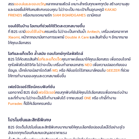
สรร
ของเล่นและของขวัญ
หลากหลายสไตล์ เหมาะสำหรับทุกเพศทุกวัย สร้างความสุข
และรอยยิ้มให้กับคนพิเศษของคุณ ไม่ว่าจะเป็น กระเป๋าเก็บอุณหภูมิ
KAKAO
FRIENDS
หรือเกมจดหมายรัก
SIAM BOARDGAMES
เรามีครบ!
ของใช้ในบ้าน ไอเทมที่ช่วยให้ชีวิตสะดวกสบายขึ้น
ที่ B2S เรามี
ของใช้ในบ้าน
ครบครัน ไม่ว่าจะเป็นกาต้มน้ำ
Anitech
, เครื่องฟอกอากาศ
Xiaomi
, หน้ากากอนามัยทางการแพทย์
Double A Care
และสินค้าอื่น ๆ อีกมากมาย
ให้คุณเลือกสรร
ไอทีและแก็ดเจ็ต ล้ำสมัย ตอบโจทย์ทุกไลฟ์สไตล์
B2S ได้คัดสรรสินค้า
ไอทีและแก็ดเจ็ต
คุณภาพเยี่ยมมาให้คุณเลือกสรร เพื่อตอบโจทย์
ทุกไลฟ์สไตล์ดิจิทัล ไม่ว่าจะเป็น เครื่องทำลายเอกสาร
NEO
เพื่อความปลอดภัยของ
ข้อมูล, เอ็กซ์เทอนัลฮาร์ดดิสก์
WD
, หรือ คีย์บอร์ดไร้สายเมาส์คอมโบ
GEEZER
ที่ช่วย
ให้การทำงานของคุณสะดวกสบายยิ่งขึ้น
เฟอร์นิเจอร์ดีไซน์ครบฟังก์ชั่น
นอกจากนี้ B2S ยังมี
เฟอร์นิเจอร์
ครบทุกฟังก์ชันให้คุณได้เลือกสรรเพื่อตกแต่งบ้าน
และที่ทำงาน ไม่ว่าจะเป็นโต๊ะทำงานพับได้ จากแบรนด์
ONE
หรือ เก้าอี้ทำงาน
Furradec
ก็มีให้เลือกครบครัน
โปรโมชั่นและสิทธิพิเศษ
B2S จัดเต็มโปรโมชั่นและสิทธิพิเศษมากมายให้คุณเลือกช้อปออนไลน์ได้อย่างจุใจ
อัปเดตทุกเดือนกับแคมเปญลดราคาแรง