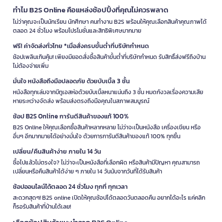
ทำไม B2S Online คือแหล่งช้อปปิ้งที่คุณไม่ควรพลาด
ไม่ว่าคุณจะเป็นนักเรียน นักศึกษา คนทำงาน B2S พร้อมให้คุณเลือกสินค้าคุณภาพได้
ตลอด 24 ชั่วโมง พร้อมโปรโมชั่นและสิทธิพิเศษมากมาย
ฟรี! ค่าจัดส่งทั่วไทย *เมื่อสั่งครบขั้นต่ำที่บริษัทกำหนด
ช้อปเพลินเกินคุ้ม! เพียงมียอดสั่งซื้อสินค้าขั้นต่ำที่บริษัทกำหนด รับสิทธิ์ส่งฟรีถึงบ้าน
ไม่ต้องจ่ายเพิ่ม
มั่นใจ หนังสือถึงมือปลอดภัย ด้วยบับเบิ้ล 3 ชั้น
หนังสือทุกเล่มจากบีทูเอสห่อด้วยบับเบิ้ลหนาแน่นถึง 3 ชั้น หมดกังวลเรื่องความเสีย
หายระหว่างจัดส่ง พร้อมส่งตรงถึงมือคุณในสภาพสมบูรณ์
ช้อป B2S Online การันตีสินค้าของแท้ 100%
B2S Online ให้คุณเลือกซื้อสินค้าหลากหลาย ไม่ว่าจะเป็นหนังสือ เครื่องเขียน หรือ
อื่นๆ อีกมากมายได้อย่างมั่นใจ ด้วยการการันตีสินค้าของแท้ 100% ทุกชิ้น
เปลี่ยน/คืนสินค้าง่าย ภายใน 14 วัน
ซื้อไปแล้วไม่ตรงใจ? ไม่ว่าจะเป็นหนังสือที่เลือกผิด หรือสินค้ามีปัญหา คุณสามารถ
เปลี่ยนหรือคืนสินค้าได้ง่าย ๆ ภายใน 14 วันนับจากวันที่ได้รับสินค้า
ช้อปออนไลน์ได้ตลอด 24 ชั่วโมง ทุกที่ ทุกเวลา
สะดวกสุดๆ! B2S online เปิดให้คุณช้อปได้ตลอดวันตลอดคืน อยากได้อะไร แค่คลิก
ก็รอรับสินค้าที่บ้านได้เลย!