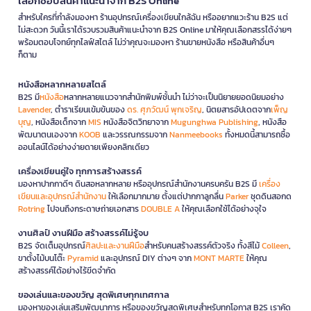
เลือกช้อปสินค้าแนะนำจาก B2S Online
สำหรับใครที่กำลังมองหา ร้านอุปกรณ์เครื่องเขียนใกล้ฉัน หรืออยากแวะร้าน B2S แต่
ไม่สะดวก วันนี้เราได้รวบรวมสินค้าแนะนำจาก B2S Online มาให้คุณเลือกสรรได้ง่ายๆ
พร้อมตอบโจทย์ทุกไลฟ์สไตล์ ไม่ว่าคุณจะมองหา ร้านขายหนังสือ หรือสินค้าอื่นๆ
ก็ตาม
หนังสือหลากหลายสไตล์
B2S มี
หนังสือ
หลากหลายแนวจากสำนักพิมพ์ชั้นนำ ไม่ว่าจะเป็นนิยายยอดนิยมอย่าง
Lavender
, ตำราเรียนเข้มข้นของ
ดร. ศุภวัฒน์ พุกเจริญ
, นิตยสารอัปเดตจาก
เพ็ญ
บุญ
, หนังสือเด็กจาก
MIS
หนังสือจิตวิทยาจาก
Mugunghwa Publishing
, หนังสือ
พัฒนาตนเองจาก
KOOB
และวรรณกรรมจาก
Nanmeebooks
ทั้งหมดนี้สามารถซื้อ
ออนไลน์ได้อย่างง่ายดายเพียงคลิกเดียว
เครื่องเขียนคู่ใจ ทุกการสร้างสรรค์
มองหาปากกาดีๆ ดินสอหลากหลาย หรืออุปกรณ์สำนักงานครบครัน B2S มี
เครื่อง
เขียนและอุปกรณ์สำนักงาน
ให้เลือกมากมาย ตั้งแต่ปากกาลูกลื่น
Parker
ชุดดินสอกด
Rotring
ไปจนถึงกระดาษถ่ายเอกสาร
DOUBLE A
ให้คุณเลือกใช้ได้อย่างจุใจ
งานศิลป์ งานฝีมือ สร้างสรรค์ไม่รู้จบ
B2S จัดเต็มอุปกรณ์
ศิลปะและงานฝีมือ
สำหรับคนสร้างสรรค์ตัวจริง ทั้งสีไม้
Colleen
,
ขาตั้งไม้บนโต๊ะ
Pyramid
และอุปกรณ์ DIY ต่างๆ จาก
MONT MARTE
ให้คุณ
สร้างสรรค์ได้อย่างไร้ขีดจำกัด
ของเล่นและของขวัญ สุดพิเศษทุกเทศกาล
มองหาของเล่นเสริมพัฒนาการ หรือของขวัญสุดพิเศษสำหรับทุกโอกาส B2S เราคัด