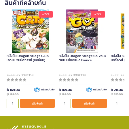
สินค้าที่คล้ายกัน
- 15 %
- 15 %
หนังสือ Dragon Village CATS
หนังสือ Dragon Village Go Vol.4
หนังสือ ระวัง
เกาะแมวมหัศจรรย์ (ปกอ่อน)
ตอน แม่มดแห่ง France
นทร์คิดส์ (ป
รหัสสินค้า D093359
รหัสสินค้า D094339
รหัสสินค้า D
฿ 169.00
พร้อมจัดส่ง
฿ 169.00
พร้อมจัดส่ง
฿ 211.00
฿
฿
฿
199.00
199.00
235.00
เพิ่มสินค้า
เพิ่มสินค้า
การันตีของแท้