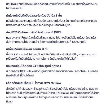
ช้อปเพลินเกินคุ้ม! เพียงมียอดสั่งซื้อสินค้าขั้นต่ำที่บริษัทกำหนด รับสิทธิ์ส่งฟรีถึงบ้าน
ไม่ต้องจ่ายเพิ่ม
มั่นใจ หนังสือถึงมือปลอดภัย ด้วยบับเบิ้ล 3 ชั้น
หนังสือทุกเล่มจากบีทูเอสห่อด้วยบับเบิ้ลหนาแน่นถึง 3 ชั้น หมดกังวลเรื่องความเสีย
หายระหว่างจัดส่ง พร้อมส่งตรงถึงมือคุณในสภาพสมบูรณ์
ช้อป B2S Online การันตีสินค้าของแท้ 100%
B2S Online ให้คุณเลือกซื้อสินค้าหลากหลาย ไม่ว่าจะเป็นหนังสือ เครื่องเขียน หรือ
อื่นๆ อีกมากมายได้อย่างมั่นใจ ด้วยการการันตีสินค้าของแท้ 100% ทุกชิ้น
เปลี่ยน/คืนสินค้าง่าย ภายใน 14 วัน
ซื้อไปแล้วไม่ตรงใจ? ไม่ว่าจะเป็นหนังสือที่เลือกผิด หรือสินค้ามีปัญหา คุณสามารถ
เปลี่ยนหรือคืนสินค้าได้ง่าย ๆ ภายใน 14 วันนับจากวันที่ได้รับสินค้า
ช้อปออนไลน์ได้ตลอด 24 ชั่วโมง ทุกที่ ทุกเวลา
สะดวกสุดๆ! B2S online เปิดให้คุณช้อปได้ตลอดวันตลอดคืน อยากได้อะไร แค่คลิก
ก็รอรับสินค้าที่บ้านได้เลย!
เลือกช้อปสินค้าแนะนำจาก B2S Online
สำหรับใครที่กำลังมองหา ร้านอุปกรณ์เครื่องเขียนใกล้ฉัน หรืออยากแวะร้าน B2S แต่
ไม่สะดวก วันนี้เราได้รวบรวมสินค้าแนะนำจาก B2S Online มาให้คุณเลือกสรรได้ง่ายๆ
พร้อมตอบโจทย์ทุกไลฟ์สไตล์ ไม่ว่าคุณจะมองหา ร้านขายหนังสือ หรือสินค้าอื่นๆ
ก็ตาม