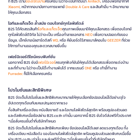
ที่ B2S เรามี
ของใช้ในบ้าน
ครบครัน ไม่ว่าจะเป็นกาต้มน้ำ
Anitech
, เครื่องฟอกอากาศ
Xiaomi
, หน้ากากอนามัยทางการแพทย์
Double A Care
และสินค้าอื่น ๆ อีกมากมาย
ให้คุณเลือกสรร
ไอทีและแก็ดเจ็ต ล้ำสมัย ตอบโจทย์ทุกไลฟ์สไตล์
B2S ได้คัดสรรสินค้า
ไอทีและแก็ดเจ็ต
คุณภาพเยี่ยมมาให้คุณเลือกสรร เพื่อตอบโจทย์
ทุกไลฟ์สไตล์ดิจิทัล ไม่ว่าจะเป็น เครื่องทำลายเอกสาร
NEO
เพื่อความปลอดภัยของ
ข้อมูล, เอ็กซ์เทอนัลฮาร์ดดิสก์
WD
, หรือ คีย์บอร์ดไร้สายเมาส์คอมโบ
GEEZER
ที่ช่วย
ให้การทำงานของคุณสะดวกสบายยิ่งขึ้น
เฟอร์นิเจอร์ดีไซน์ครบฟังก์ชั่น
นอกจากนี้ B2S ยังมี
เฟอร์นิเจอร์
ครบทุกฟังก์ชันให้คุณได้เลือกสรรเพื่อตกแต่งบ้าน
และที่ทำงาน ไม่ว่าจะเป็นโต๊ะทำงานพับได้ จากแบรนด์
ONE
หรือ เก้าอี้ทำงาน
Furradec
ก็มีให้เลือกครบครัน
โปรโมชั่นและสิทธิพิเศษ
B2S จัดเต็มโปรโมชั่นและสิทธิพิเศษมากมายให้คุณเลือกช้อปออนไลน์ได้อย่างจุใจ
อัปเดตทุกเดือนกับแคมเปญลดราคาแรง
ทั้งสินค้าเครื่องเขียน หนังสือขายดี และไอเทมไลฟ์สไตล์สุดชิค พร้อมคูปองส่วนลด
และดีลพิเศษเมื่อช้อปผ่าน B2S.co.th เท่านั้น นอกจากนี้ B2S ยังใจดีส่งฟรีทั่วประเทศ
*เมื่อสั่งครบขั้นต่ำที่บริษัทกำหนด
B2S จัดเต็มโปรโมชั่นและสิทธิพิเศษเพียบ ช้อปออนไลน์ได้เลย! ลดแรงทุกเดือน ทั้ง
เครื่องเขียน หนังสือดัง ของไอเทมไลฟ์สไตล์สุดชิค พร้อมคูปองส่วนลดพิเศษเมื่อซื้อ
ผ่าน B2S.co.th เท่านั้น และส่งฟรีทั่วไทย *เมื่อสั่งครบขั้นต่ำที่บริษัทกำหนด