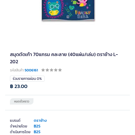
สมุดตัดเก้า 70แกรม คละลาย (40แผ่น/เล่ม) ตราช้าง L-
202
รหัสสินค้า
5006161
ร่วมรายการผ่อน 0%
฿ 23.00
หมดชั่วคราว
ตราช้าง
แบรนด์
B2S
จำหน่ายโดย
B2S
ดำเนินการโดย