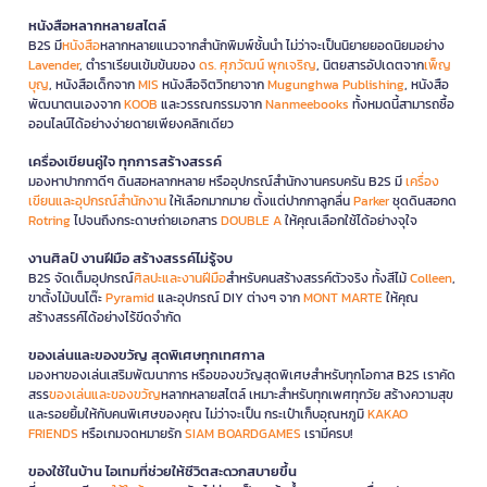
หนังสือหลากหลายสไตล์
B2S มี
หนังสือ
หลากหลายแนวจากสำนักพิมพ์ชั้นนำ ไม่ว่าจะเป็นนิยายยอดนิยมอย่าง
Lavender
, ตำราเรียนเข้มข้นของ
ดร. ศุภวัฒน์ พุกเจริญ
, นิตยสารอัปเดตจาก
เพ็ญ
บุญ
, หนังสือเด็กจาก
MIS
หนังสือจิตวิทยาจาก
Mugunghwa Publishing
, หนังสือ
พัฒนาตนเองจาก
KOOB
และวรรณกรรมจาก
Nanmeebooks
ทั้งหมดนี้สามารถซื้อ
ออนไลน์ได้อย่างง่ายดายเพียงคลิกเดียว
เครื่องเขียนคู่ใจ ทุกการสร้างสรรค์
มองหาปากกาดีๆ ดินสอหลากหลาย หรืออุปกรณ์สำนักงานครบครัน B2S มี
เครื่อง
เขียนและอุปกรณ์สำนักงาน
ให้เลือกมากมาย ตั้งแต่ปากกาลูกลื่น
Parker
ชุดดินสอกด
Rotring
ไปจนถึงกระดาษถ่ายเอกสาร
DOUBLE A
ให้คุณเลือกใช้ได้อย่างจุใจ
งานศิลป์ งานฝีมือ สร้างสรรค์ไม่รู้จบ
B2S จัดเต็มอุปกรณ์
ศิลปะและงานฝีมือ
สำหรับคนสร้างสรรค์ตัวจริง ทั้งสีไม้
Colleen
,
ขาตั้งไม้บนโต๊ะ
Pyramid
และอุปกรณ์ DIY ต่างๆ จาก
MONT MARTE
ให้คุณ
สร้างสรรค์ได้อย่างไร้ขีดจำกัด
ของเล่นและของขวัญ สุดพิเศษทุกเทศกาล
มองหาของเล่นเสริมพัฒนาการ หรือของขวัญสุดพิเศษสำหรับทุกโอกาส B2S เราคัด
สรร
ของเล่นและของขวัญ
หลากหลายสไตล์ เหมาะสำหรับทุกเพศทุกวัย สร้างความสุข
และรอยยิ้มให้กับคนพิเศษของคุณ ไม่ว่าจะเป็น กระเป๋าเก็บอุณหภูมิ
KAKAO
FRIENDS
หรือเกมจดหมายรัก
SIAM BOARDGAMES
เรามีครบ!
ของใช้ในบ้าน ไอเทมที่ช่วยให้ชีวิตสะดวกสบายขึ้น