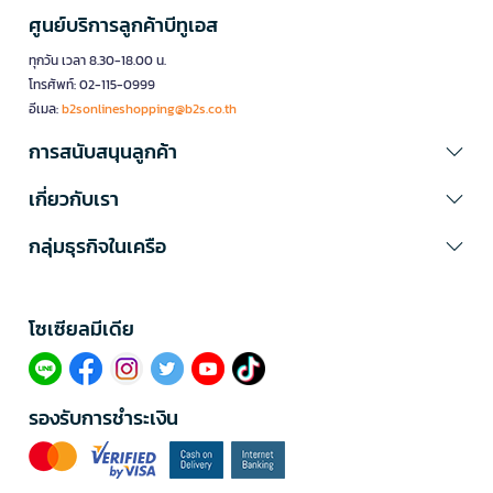
ศูนย์บริการลูกค้าบีทูเอส
ทุกวัน เวลา 8.30-18.00 น.
โทรศัพท์: 02-115-0999
อีเมล:
b2sonlineshopping@b2s.co.th
การสนับสนุนลูกค้า
เกี่ยวกับเรา
กลุ่มธุรกิจในเครือ
โซเซียลมีเดีย​
รองรับการชำระเงิน