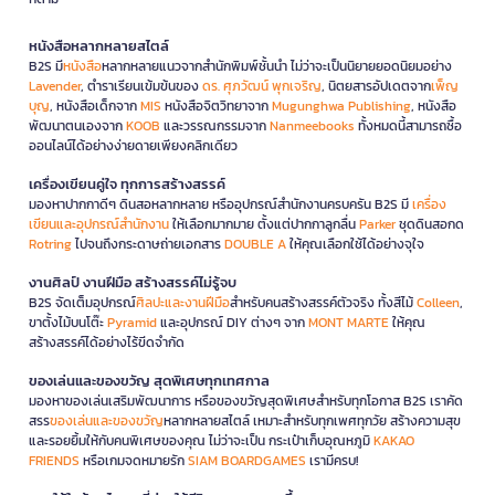
หนังสือหลากหลายสไตล์
B2S มี
หนังสือ
หลากหลายแนวจากสำนักพิมพ์ชั้นนำ ไม่ว่าจะเป็นนิยายยอดนิยมอย่าง
Lavender
, ตำราเรียนเข้มข้นของ
ดร. ศุภวัฒน์ พุกเจริญ
, นิตยสารอัปเดตจาก
เพ็ญ
บุญ
, หนังสือเด็กจาก
MIS
หนังสือจิตวิทยาจาก
Mugunghwa Publishing
, หนังสือ
พัฒนาตนเองจาก
KOOB
และวรรณกรรมจาก
Nanmeebooks
ทั้งหมดนี้สามารถซื้อ
ออนไลน์ได้อย่างง่ายดายเพียงคลิกเดียว
เครื่องเขียนคู่ใจ ทุกการสร้างสรรค์
มองหาปากกาดีๆ ดินสอหลากหลาย หรืออุปกรณ์สำนักงานครบครัน B2S มี
เครื่อง
เขียนและอุปกรณ์สำนักงาน
ให้เลือกมากมาย ตั้งแต่ปากกาลูกลื่น
Parker
ชุดดินสอกด
Rotring
ไปจนถึงกระดาษถ่ายเอกสาร
DOUBLE A
ให้คุณเลือกใช้ได้อย่างจุใจ
งานศิลป์ งานฝีมือ สร้างสรรค์ไม่รู้จบ
B2S จัดเต็มอุปกรณ์
ศิลปะและงานฝีมือ
สำหรับคนสร้างสรรค์ตัวจริง ทั้งสีไม้
Colleen
,
ขาตั้งไม้บนโต๊ะ
Pyramid
และอุปกรณ์ DIY ต่างๆ จาก
MONT MARTE
ให้คุณ
สร้างสรรค์ได้อย่างไร้ขีดจำกัด
ของเล่นและของขวัญ สุดพิเศษทุกเทศกาล
มองหาของเล่นเสริมพัฒนาการ หรือของขวัญสุดพิเศษสำหรับทุกโอกาส B2S เราคัด
สรร
ของเล่นและของขวัญ
หลากหลายสไตล์ เหมาะสำหรับทุกเพศทุกวัย สร้างความสุข
และรอยยิ้มให้กับคนพิเศษของคุณ ไม่ว่าจะเป็น กระเป๋าเก็บอุณหภูมิ
KAKAO
FRIENDS
หรือเกมจดหมายรัก
SIAM BOARDGAMES
เรามีครบ!