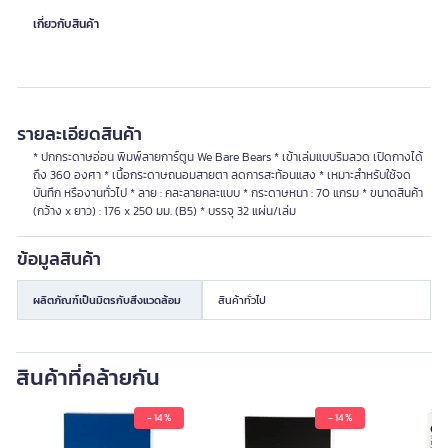
เกี่ยวกับสินค้า
รายละเอียดสินค้า
* ปกกระดาษอ่อน พิมพ์ลายการ์ตูน We Bare Bears * เข้าเล่มแบบริมลวด เปิดกางได้
ถึง 360 องศา * เนื้อกระดาษถนอมสายตา ลดการสะท้อนแสง * เหมาะสำหรับใช้จด
บันทึก หรืองานทั่วไป * ลาย : คละลายคละแบบ * กระดาษหนา : 70 แกรม * ขนาดสินค้า
(กว้าง x ยาว) : 176 x 250 มม. (B5) * บรรจุ 32 แผ่น/เล่ม
ข้อมูลสินค้า
ผลิตภัณฑ์เป็นมิตรกับสิ่งแวดล้อม
สินค้าทั่วไป
สินค้าที่คล้ายกัน
- 14 %
- 14 %