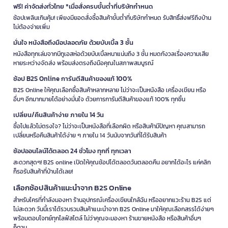
ฟรี! ค่าจัดส่งทั่วไทย *เมื่อสั่งครบขั้นต่ำที่บริษัทกำหนด
ช้อปเพลินเกินคุ้ม! เพียงมียอดสั่งซื้อสินค้าขั้นต่ำที่บริษัทกำหนด รับสิทธิ์ส่งฟรีถึงบ้าน
ไม่ต้องจ่ายเพิ่ม
มั่นใจ หนังสือถึงมือปลอดภัย ด้วยบับเบิ้ล 3 ชั้น
หนังสือทุกเล่มจากบีทูเอสห่อด้วยบับเบิ้ลหนาแน่นถึง 3 ชั้น หมดกังวลเรื่องความเสีย
หายระหว่างจัดส่ง พร้อมส่งตรงถึงมือคุณในสภาพสมบูรณ์
ช้อป B2S Online การันตีสินค้าของแท้ 100%
B2S Online ให้คุณเลือกซื้อสินค้าหลากหลาย ไม่ว่าจะเป็นหนังสือ เครื่องเขียน หรือ
อื่นๆ อีกมากมายได้อย่างมั่นใจ ด้วยการการันตีสินค้าของแท้ 100% ทุกชิ้น
เปลี่ยน/คืนสินค้าง่าย ภายใน 14 วัน
ซื้อไปแล้วไม่ตรงใจ? ไม่ว่าจะเป็นหนังสือที่เลือกผิด หรือสินค้ามีปัญหา คุณสามารถ
เปลี่ยนหรือคืนสินค้าได้ง่าย ๆ ภายใน 14 วันนับจากวันที่ได้รับสินค้า
ช้อปออนไลน์ได้ตลอด 24 ชั่วโมง ทุกที่ ทุกเวลา
สะดวกสุดๆ! B2S online เปิดให้คุณช้อปได้ตลอดวันตลอดคืน อยากได้อะไร แค่คลิก
ก็รอรับสินค้าที่บ้านได้เลย!
เลือกช้อปสินค้าแนะนำจาก B2S Online
สำหรับใครที่กำลังมองหา ร้านอุปกรณ์เครื่องเขียนใกล้ฉัน หรืออยากแวะร้าน B2S แต่
ไม่สะดวก วันนี้เราได้รวบรวมสินค้าแนะนำจาก B2S Online มาให้คุณเลือกสรรได้ง่ายๆ
พร้อมตอบโจทย์ทุกไลฟ์สไตล์ ไม่ว่าคุณจะมองหา ร้านขายหนังสือ หรือสินค้าอื่นๆ
ก็ตาม