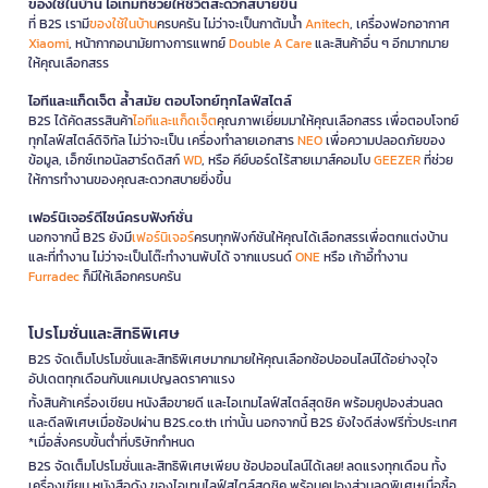
ของใช้ในบ้าน ไอเทมที่ช่วยให้ชีวิตสะดวกสบายขึ้น
ที่ B2S เรามี
ของใช้ในบ้าน
ครบครัน ไม่ว่าจะเป็นกาต้มน้ำ
Anitech
, เครื่องฟอกอากาศ
Xiaomi
, หน้ากากอนามัยทางการแพทย์
Double A Care
และสินค้าอื่น ๆ อีกมากมาย
ให้คุณเลือกสรร
ไอทีและแก็ดเจ็ต ล้ำสมัย ตอบโจทย์ทุกไลฟ์สไตล์
B2S ได้คัดสรรสินค้า
ไอทีและแก็ดเจ็ต
คุณภาพเยี่ยมมาให้คุณเลือกสรร เพื่อตอบโจทย์
ทุกไลฟ์สไตล์ดิจิทัล ไม่ว่าจะเป็น เครื่องทำลายเอกสาร
NEO
เพื่อความปลอดภัยของ
ข้อมูล, เอ็กซ์เทอนัลฮาร์ดดิสก์
WD
, หรือ คีย์บอร์ดไร้สายเมาส์คอมโบ
GEEZER
ที่ช่วย
ให้การทำงานของคุณสะดวกสบายยิ่งขึ้น
เฟอร์นิเจอร์ดีไซน์ครบฟังก์ชั่น
นอกจากนี้ B2S ยังมี
เฟอร์นิเจอร์
ครบทุกฟังก์ชันให้คุณได้เลือกสรรเพื่อตกแต่งบ้าน
และที่ทำงาน ไม่ว่าจะเป็นโต๊ะทำงานพับได้ จากแบรนด์
ONE
หรือ เก้าอี้ทำงาน
Furradec
ก็มีให้เลือกครบครัน
โปรโมชั่นและสิทธิพิเศษ
B2S จัดเต็มโปรโมชั่นและสิทธิพิเศษมากมายให้คุณเลือกช้อปออนไลน์ได้อย่างจุใจ
อัปเดตทุกเดือนกับแคมเปญลดราคาแรง
ทั้งสินค้าเครื่องเขียน หนังสือขายดี และไอเทมไลฟ์สไตล์สุดชิค พร้อมคูปองส่วนลด
และดีลพิเศษเมื่อช้อปผ่าน B2S.co.th เท่านั้น นอกจากนี้ B2S ยังใจดีส่งฟรีทั่วประเทศ
*เมื่อสั่งครบขั้นต่ำที่บริษัทกำหนด
B2S จัดเต็มโปรโมชั่นและสิทธิพิเศษเพียบ ช้อปออนไลน์ได้เลย! ลดแรงทุกเดือน ทั้ง
เครื่องเขียน หนังสือดัง ของไอเทมไลฟ์สไตล์สุดชิค พร้อมคูปองส่วนลดพิเศษเมื่อซื้อ