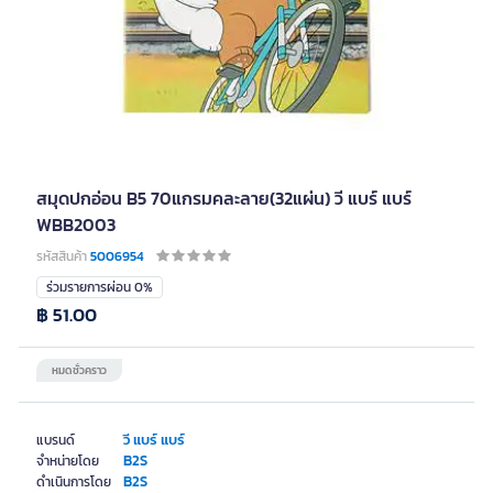
สมุดปกอ่อน B5 70แกรมคละลาย(32แผ่น) วี แบร์ แบร์
WBB2003
รหัสสินค้า
5006954
ร่วมรายการผ่อน 0%
฿ 51.00
หมดชั่วคราว
วี แบร์ แบร์
แบรนด์
B2S
จำหน่ายโดย
B2S
ดำเนินการโดย