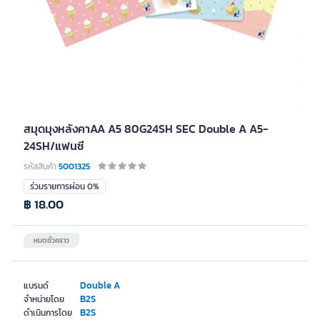
สมุดมุงหลังคาAA A5 80G24SH SEC Double A A5-
24SH/แฟนซี
รหัสสินค้า
5001325
ร่วมรายการผ่อน 0%
฿ 18.00
หมดชั่วคราว
Double A
แบรนด์
B2S
จำหน่ายโดย
B2S
ดำเนินการโดย