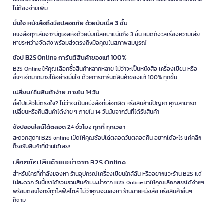
ไม่ต้องจ่ายเพิ่ม
มั่นใจ หนังสือถึงมือปลอดภัย ด้วยบับเบิ้ล 3 ชั้น
หนังสือทุกเล่มจากบีทูเอสห่อด้วยบับเบิ้ลหนาแน่นถึง 3 ชั้น หมดกังวลเรื่องความเสีย
หายระหว่างจัดส่ง พร้อมส่งตรงถึงมือคุณในสภาพสมบูรณ์
ช้อป B2S Online การันตีสินค้าของแท้ 100%
B2S Online ให้คุณเลือกซื้อสินค้าหลากหลาย ไม่ว่าจะเป็นหนังสือ เครื่องเขียน หรือ
อื่นๆ อีกมากมายได้อย่างมั่นใจ ด้วยการการันตีสินค้าของแท้ 100% ทุกชิ้น
เปลี่ยน/คืนสินค้าง่าย ภายใน 14 วัน
ซื้อไปแล้วไม่ตรงใจ? ไม่ว่าจะเป็นหนังสือที่เลือกผิด หรือสินค้ามีปัญหา คุณสามารถ
เปลี่ยนหรือคืนสินค้าได้ง่าย ๆ ภายใน 14 วันนับจากวันที่ได้รับสินค้า
ช้อปออนไลน์ได้ตลอด 24 ชั่วโมง ทุกที่ ทุกเวลา
สะดวกสุดๆ! B2S online เปิดให้คุณช้อปได้ตลอดวันตลอดคืน อยากได้อะไร แค่คลิก
ก็รอรับสินค้าที่บ้านได้เลย!
เลือกช้อปสินค้าแนะนำจาก B2S Online
สำหรับใครที่กำลังมองหา ร้านอุปกรณ์เครื่องเขียนใกล้ฉัน หรืออยากแวะร้าน B2S แต่
ไม่สะดวก วันนี้เราได้รวบรวมสินค้าแนะนำจาก B2S Online มาให้คุณเลือกสรรได้ง่ายๆ
พร้อมตอบโจทย์ทุกไลฟ์สไตล์ ไม่ว่าคุณจะมองหา ร้านขายหนังสือ หรือสินค้าอื่นๆ
ก็ตาม