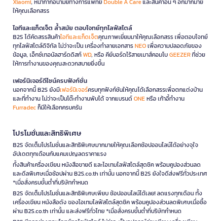
Xiaomi
, หน้ากากอนามัยทางการแพทย์
Double A Care
และสินค้าอื่น ๆ อีกมากมาย
ให้คุณเลือกสรร
ไอทีและแก็ดเจ็ต ล้ำสมัย ตอบโจทย์ทุกไลฟ์สไตล์
B2S ได้คัดสรรสินค้า
ไอทีและแก็ดเจ็ต
คุณภาพเยี่ยมมาให้คุณเลือกสรร เพื่อตอบโจทย์
ทุกไลฟ์สไตล์ดิจิทัล ไม่ว่าจะเป็น เครื่องทำลายเอกสาร
NEO
เพื่อความปลอดภัยของ
ข้อมูล, เอ็กซ์เทอนัลฮาร์ดดิสก์
WD
, หรือ คีย์บอร์ดไร้สายเมาส์คอมโบ
GEEZER
ที่ช่วย
ให้การทำงานของคุณสะดวกสบายยิ่งขึ้น
เฟอร์นิเจอร์ดีไซน์ครบฟังก์ชั่น
นอกจากนี้ B2S ยังมี
เฟอร์นิเจอร์
ครบทุกฟังก์ชันให้คุณได้เลือกสรรเพื่อตกแต่งบ้าน
และที่ทำงาน ไม่ว่าจะเป็นโต๊ะทำงานพับได้ จากแบรนด์
ONE
หรือ เก้าอี้ทำงาน
Furradec
ก็มีให้เลือกครบครัน
โปรโมชั่นและสิทธิพิเศษ
B2S จัดเต็มโปรโมชั่นและสิทธิพิเศษมากมายให้คุณเลือกช้อปออนไลน์ได้อย่างจุใจ
อัปเดตทุกเดือนกับแคมเปญลดราคาแรง
ทั้งสินค้าเครื่องเขียน หนังสือขายดี และไอเทมไลฟ์สไตล์สุดชิค พร้อมคูปองส่วนลด
และดีลพิเศษเมื่อช้อปผ่าน B2S.co.th เท่านั้น นอกจากนี้ B2S ยังใจดีส่งฟรีทั่วประเทศ
*เมื่อสั่งครบขั้นต่ำที่บริษัทกำหนด
B2S จัดเต็มโปรโมชั่นและสิทธิพิเศษเพียบ ช้อปออนไลน์ได้เลย! ลดแรงทุกเดือน ทั้ง
เครื่องเขียน หนังสือดัง ของไอเทมไลฟ์สไตล์สุดชิค พร้อมคูปองส่วนลดพิเศษเมื่อซื้อ
ผ่าน B2S.co.th เท่านั้น และส่งฟรีทั่วไทย *เมื่อสั่งครบขั้นต่ำที่บริษัทกำหนด