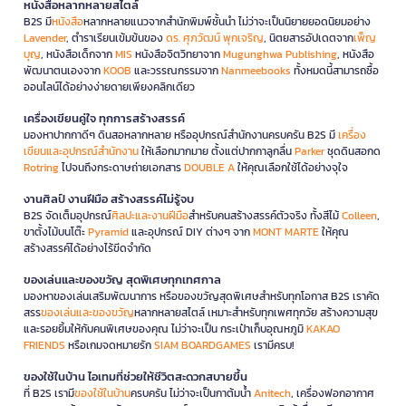
หนังสือหลากหลายสไตล์
B2S มี
หนังสือ
หลากหลายแนวจากสำนักพิมพ์ชั้นนำ ไม่ว่าจะเป็นนิยายยอดนิยมอย่าง
Lavender
, ตำราเรียนเข้มข้นของ
ดร. ศุภวัฒน์ พุกเจริญ
, นิตยสารอัปเดตจาก
เพ็ญ
บุญ
, หนังสือเด็กจาก
MIS
หนังสือจิตวิทยาจาก
Mugunghwa Publishing
, หนังสือ
พัฒนาตนเองจาก
KOOB
และวรรณกรรมจาก
Nanmeebooks
ทั้งหมดนี้สามารถซื้อ
ออนไลน์ได้อย่างง่ายดายเพียงคลิกเดียว
เครื่องเขียนคู่ใจ ทุกการสร้างสรรค์
มองหาปากกาดีๆ ดินสอหลากหลาย หรืออุปกรณ์สำนักงานครบครัน B2S มี
เครื่อง
เขียนและอุปกรณ์สำนักงาน
ให้เลือกมากมาย ตั้งแต่ปากกาลูกลื่น
Parker
ชุดดินสอกด
Rotring
ไปจนถึงกระดาษถ่ายเอกสาร
DOUBLE A
ให้คุณเลือกใช้ได้อย่างจุใจ
งานศิลป์ งานฝีมือ สร้างสรรค์ไม่รู้จบ
B2S จัดเต็มอุปกรณ์
ศิลปะและงานฝีมือ
สำหรับคนสร้างสรรค์ตัวจริง ทั้งสีไม้
Colleen
,
ขาตั้งไม้บนโต๊ะ
Pyramid
และอุปกรณ์ DIY ต่างๆ จาก
MONT MARTE
ให้คุณ
สร้างสรรค์ได้อย่างไร้ขีดจำกัด
ของเล่นและของขวัญ สุดพิเศษทุกเทศกาล
มองหาของเล่นเสริมพัฒนาการ หรือของขวัญสุดพิเศษสำหรับทุกโอกาส B2S เราคัด
สรร
ของเล่นและของขวัญ
หลากหลายสไตล์ เหมาะสำหรับทุกเพศทุกวัย สร้างความสุข
และรอยยิ้มให้กับคนพิเศษของคุณ ไม่ว่าจะเป็น กระเป๋าเก็บอุณหภูมิ
KAKAO
FRIENDS
หรือเกมจดหมายรัก
SIAM BOARDGAMES
เรามีครบ!
ของใช้ในบ้าน ไอเทมที่ช่วยให้ชีวิตสะดวกสบายขึ้น
ที่ B2S เรามี
ของใช้ในบ้าน
ครบครัน ไม่ว่าจะเป็นกาต้มน้ำ
Anitech
, เครื่องฟอกอากาศ