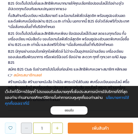
B2S จัดเต็มโปรโมชั่นและสิทธิพิเศษมากมายให้คุณเลือกช้อปออนไลน์ได้อย่างจุใจ
อัปเดตทุกเดือนกับแคมเปญลดราคาแรง
ทั้งสินค้าเครื่องเขียน หนังสือขายดี และไอเทมไลฟ์สไตล์สุดชิค พร้อมคูปองส่วนลด
และดีลพิเศษเมื่อช้อปผ่าน B2S.co.th เท่านั้น นอกจากนี้ B2S ยังใจดีส่งฟรีทั่วประเทศ
*เมื่อสั่งครบขั้นต่ำที่บริษัทกำหนด
B2S จัดเต็มโปรโมชั่นและสิทธิพิเศษเพียบ ช้อปออนไลน์ได้เลย! ลดแรงทุกเดือน ทั้ง
เครื่องเขียน หนังสือดัง ของไอเทมไลฟ์สไตล์สุดชิค พร้อมคูปองส่วนลดพิเศษเมื่อซื้อ
ผ่าน B2S.co.th เท่านั้น และส่งฟรีทั่วไทย *เมื่อสั่งครบขั้นต่ำที่บริษัทกำหนด
B2S มีทุกอย่างตอบโจทย์ทุกไลฟ์สไตล์ ไม่ว่าจะเป็นอุปกรณ์อ่านเขียน เครื่องเขียน
ของเล่นเสริมพัฒนาการ หรือเฟอร์นิเจอร์ ช้อปง่าย สะดวก ทุกที่ ทุกเวลา แค่มี App
B2S
สมัคร B2S Club รับข่าวสารโปรโมชั่นก่อนใคร และสิทธิพิเศษเฉพาะสมาชิก! คลิกเลย
สมัครสมาชิกเลย!
👉
#ร้านหนังสือ #ร้านขายหนังสือ ใกล้ฉัน #กระเป๋าใส่ดินสอ #เครื่องเขียนออนไลน์ #ซื้อ
หนังสือ ออนไลน์ #เครื่องเขียน บีทูเอส #ขาย หนังสือ ออนไลน์ #B2S #ร้านเครื่อง
เว็บไซต์นี้มีการใช้คุกกี้ โปรดยอมรับนโยบายคุกกี้เพื่อประสบการณ์การใช้บริการที่ดีที่สุด
เขียนใกล้ฉัน
นโยบายการใช้
ของท่าน ท่านสามารถศึกษาวิธีการตั้งค่าการควบคุมคุกกี้ของท่านผ่าน
*เงื่อนไขเป็นไปตามที่บริษัทฯ กำหนด
คุกกี้ของเราที่นี่
ยอมรับ
is a company operating under
เพิ่มสินค้า