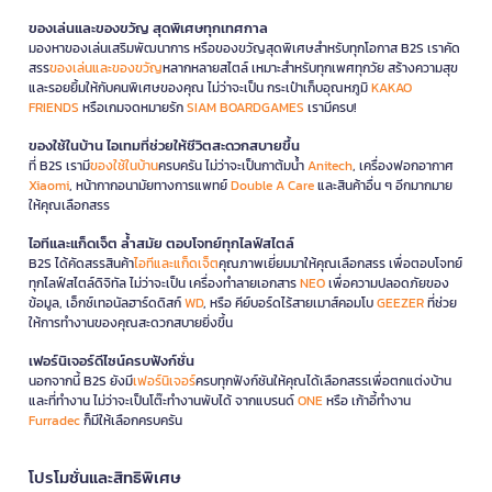
ของเล่นและของขวัญ สุดพิเศษทุกเทศกาล
มองหาของเล่นเสริมพัฒนาการ หรือของขวัญสุดพิเศษสำหรับทุกโอกาส B2S เราคัด
สรร
ของเล่นและของขวัญ
หลากหลายสไตล์ เหมาะสำหรับทุกเพศทุกวัย สร้างความสุข
และรอยยิ้มให้กับคนพิเศษของคุณ ไม่ว่าจะเป็น กระเป๋าเก็บอุณหภูมิ
KAKAO
FRIENDS
หรือเกมจดหมายรัก
SIAM BOARDGAMES
เรามีครบ!
ของใช้ในบ้าน ไอเทมที่ช่วยให้ชีวิตสะดวกสบายขึ้น
ที่ B2S เรามี
ของใช้ในบ้าน
ครบครัน ไม่ว่าจะเป็นกาต้มน้ำ
Anitech
, เครื่องฟอกอากาศ
Xiaomi
, หน้ากากอนามัยทางการแพทย์
Double A Care
และสินค้าอื่น ๆ อีกมากมาย
ให้คุณเลือกสรร
ไอทีและแก็ดเจ็ต ล้ำสมัย ตอบโจทย์ทุกไลฟ์สไตล์
B2S ได้คัดสรรสินค้า
ไอทีและแก็ดเจ็ต
คุณภาพเยี่ยมมาให้คุณเลือกสรร เพื่อตอบโจทย์
ทุกไลฟ์สไตล์ดิจิทัล ไม่ว่าจะเป็น เครื่องทำลายเอกสาร
NEO
เพื่อความปลอดภัยของ
ข้อมูล, เอ็กซ์เทอนัลฮาร์ดดิสก์
WD
, หรือ คีย์บอร์ดไร้สายเมาส์คอมโบ
GEEZER
ที่ช่วย
ให้การทำงานของคุณสะดวกสบายยิ่งขึ้น
เฟอร์นิเจอร์ดีไซน์ครบฟังก์ชั่น
นอกจากนี้ B2S ยังมี
เฟอร์นิเจอร์
ครบทุกฟังก์ชันให้คุณได้เลือกสรรเพื่อตกแต่งบ้าน
และที่ทำงาน ไม่ว่าจะเป็นโต๊ะทำงานพับได้ จากแบรนด์
ONE
หรือ เก้าอี้ทำงาน
Furradec
ก็มีให้เลือกครบครัน
โปรโมชั่นและสิทธิพิเศษ