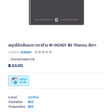
สมุดโน้ตสันลวด ตราช้าง W-003GY B5 70แกรม สีเทา
รหัสสินค้า
523056T
ร่วมรายการผ่อน 0%
฿ 63.00
พร้อม
จัดส่ง
ตราช้าง
แบรนด์
B2S
จำหน่ายโดย
B2S
ดำเนินการโดย