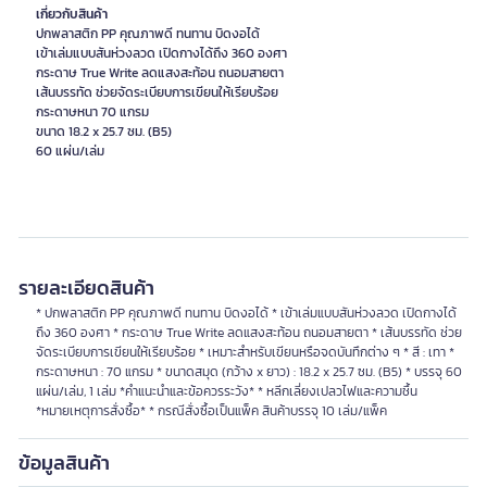
เกี่ยวกับสินค้า
ปกพลาสติก PP คุณภาพดี ทนทาน บิดงอได้
เข้าเล่มแบบสันห่วงลวด เปิดกางได้ถึง 360 องศา
กระดาษ True Write ลดแสงสะท้อน ถนอมสายตา
เส้นบรรทัด ช่วยจัดระเบียบการเขียนให้เรียบร้อย
กระดาษหนา 70 แกรม
ขนาด 18.2 x 25.7 ซม. (B5)
60 แผ่น/เล่ม
รายละเอียดสินค้า
* ปกพลาสติก PP คุณภาพดี ทนทาน บิดงอได้ * เข้าเล่มแบบสันห่วงลวด เปิดกางได้
ถึง 360 องศา * กระดาษ True Write ลดแสงสะท้อน ถนอมสายตา * เส้นบรรทัด ช่วย
จัดระเบียบการเขียนให้เรียบร้อย * เหมาะสำหรับเขียนหรือจดบันทึกต่าง ๆ * สี : เทา *
กระดาษหนา : 70 แกรม * ขนาดสมุด (กว้าง x ยาว) : 18.2 x 25.7 ซม. (B5) * บรรจุ 60
แผ่น/เล่ม, 1 เล่ม *คำแนะนำและข้อควรระวัง* * หลีกเลี่ยงเปลวไฟและความชื้น
*หมายเหตุการสั่งซื้อ* * กรณีสั่งซื้อเป็นแพ็ค สินค้าบรรจุ 10 เล่ม/แพ็ค
ข้อมูลสินค้า