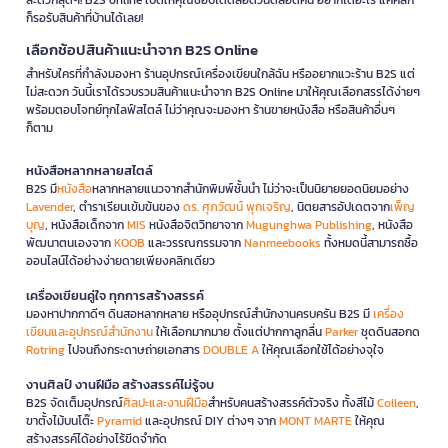
ก็รอรับสินค้าที่บ้านได้เลย!
เลือกช้อปสินค้าแนะนำจาก B2S Online
สำหรับใครที่กำลังมองหา ร้านอุปกรณ์เครื่องเขียนใกล้ฉัน หรืออยากแวะร้าน B2S แต่
ไม่สะดวก วันนี้เราได้รวบรวมสินค้าแนะนำจาก B2S Online มาให้คุณเลือกสรรได้ง่ายๆ
พร้อมตอบโจทย์ทุกไลฟ์สไตล์ ไม่ว่าคุณจะมองหา ร้านขายหนังสือ หรือสินค้าอื่นๆ
ก็ตาม
หนังสือหลากหลายสไตล์
B2S มี
หนังสือ
หลากหลายแนวจากสำนักพิมพ์ชั้นนำ ไม่ว่าจะเป็นนิยายยอดนิยมอย่าง
Lavender
, ตำราเรียนเข้มข้นของ
ดร. ศุภวัฒน์ พุกเจริญ
, นิตยสารอัปเดตจาก
เพ็ญ
บุญ
, หนังสือเด็กจาก
MIS
หนังสือจิตวิทยาจาก
Mugunghwa Publishing
, หนังสือ
พัฒนาตนเองจาก
KOOB
และวรรณกรรมจาก
Nanmeebooks
ทั้งหมดนี้สามารถซื้อ
ออนไลน์ได้อย่างง่ายดายเพียงคลิกเดียว
เครื่องเขียนคู่ใจ ทุกการสร้างสรรค์
มองหาปากกาดีๆ ดินสอหลากหลาย หรืออุปกรณ์สำนักงานครบครัน B2S มี
เครื่อง
เขียนและอุปกรณ์สำนักงาน
ให้เลือกมากมาย ตั้งแต่ปากกาลูกลื่น
Parker
ชุดดินสอกด
Rotring
ไปจนถึงกระดาษถ่ายเอกสาร
DOUBLE A
ให้คุณเลือกใช้ได้อย่างจุใจ
งานศิลป์ งานฝีมือ สร้างสรรค์ไม่รู้จบ
B2S จัดเต็มอุปกรณ์
ศิลปะและงานฝีมือ
สำหรับคนสร้างสรรค์ตัวจริง ทั้งสีไม้
Colleen
,
ขาตั้งไม้บนโต๊ะ
Pyramid
และอุปกรณ์ DIY ต่างๆ จาก
MONT MARTE
ให้คุณ
สร้างสรรค์ได้อย่างไร้ขีดจำกัด