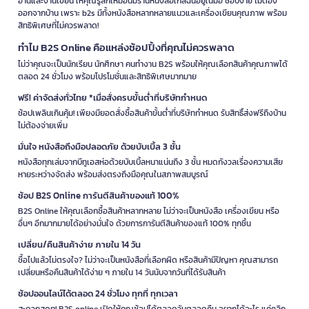
อ่านและงานเขียน ให้คุณรู้สึกเหมือนมีร้านหนังสือใกล้ฉันอยู่ในมือ ช้อปง่าย ไม่ต้อง
ออกจากบ้าน เพราะ b2s มีทั้งหนังสือหลากหลายแนวและเครื่องเขียนคุณภาพ พร้อม
สิทธิพิเศษที่ไม่ควรพลาด!
ทำไม B2S Online คือแหล่งช้อปปิ้งที่คุณไม่ควรพลาด
ไม่ว่าคุณจะเป็นนักเรียน นักศึกษา คนทำงาน B2S พร้อมให้คุณเลือกสินค้าคุณภาพได้
ตลอด 24 ชั่วโมง พร้อมโปรโมชั่นและสิทธิพิเศษมากมาย
ฟรี! ค่าจัดส่งทั่วไทย *เมื่อสั่งครบขั้นต่ำที่บริษัทกำหนด
ช้อปเพลินเกินคุ้ม! เพียงมียอดสั่งซื้อสินค้าขั้นต่ำที่บริษัทกำหนด รับสิทธิ์ส่งฟรีถึงบ้าน
ไม่ต้องจ่ายเพิ่ม
มั่นใจ หนังสือถึงมือปลอดภัย ด้วยบับเบิ้ล 3 ชั้น
หนังสือทุกเล่มจากบีทูเอสห่อด้วยบับเบิ้ลหนาแน่นถึง 3 ชั้น หมดกังวลเรื่องความเสีย
หายระหว่างจัดส่ง พร้อมส่งตรงถึงมือคุณในสภาพสมบูรณ์
ช้อป B2S Online การันตีสินค้าของแท้ 100%
B2S Online ให้คุณเลือกซื้อสินค้าหลากหลาย ไม่ว่าจะเป็นหนังสือ เครื่องเขียน หรือ
อื่นๆ อีกมากมายได้อย่างมั่นใจ ด้วยการการันตีสินค้าของแท้ 100% ทุกชิ้น
เปลี่ยน/คืนสินค้าง่าย ภายใน 14 วัน
ซื้อไปแล้วไม่ตรงใจ? ไม่ว่าจะเป็นหนังสือที่เลือกผิด หรือสินค้ามีปัญหา คุณสามารถ
เปลี่ยนหรือคืนสินค้าได้ง่าย ๆ ภายใน 14 วันนับจากวันที่ได้รับสินค้า
ช้อปออนไลน์ได้ตลอด 24 ชั่วโมง ทุกที่ ทุกเวลา
สะดวกสุดๆ! B2S online เปิดให้คุณช้อปได้ตลอดวันตลอดคืน อยากได้อะไร แค่คลิก